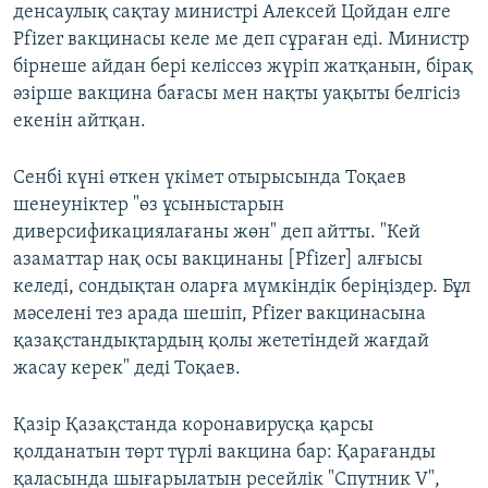
денсаулық сақтау министрі Алексей Цойдан елге
Pfizer вакцинасы келе ме деп сұраған еді. Министр
бірнеше айдан бері келіссөз жүріп жатқанын, бірақ
әзірше вакцина бағасы мен нақты уақыты белгісіз
екенін айтқан.
Сенбі күні өткен үкімет отырысында Тоқаев
шенеуніктер "өз ұсыныстарын
диверсификациялағаны жөн" деп айтты. "Кей
азаматтар нақ осы вакцинаны [Pfizer] алғысы
келеді, сондықтан оларға мүмкіндік беріңіздер. Бұл
мәселені тез арада шешіп, Pfizer вакцинасына
қазақстандықтардың қолы жететіндей жағдай
жасау керек" деді Тоқаев.
Қазір Қазақстанда коронавирусқа қарсы
қолданатын төрт түрлі вакцина бар: Қарағанды
қаласында шығарылатын ресейлік "Спутник V",