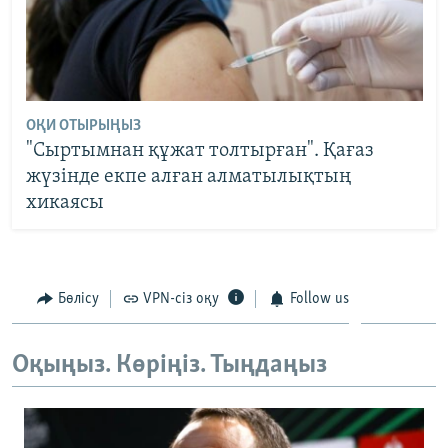
ОҚИ ОТЫРЫҢЫЗ
"Сыртымнан құжат толтырған". Қағаз
жүзінде екпе алған алматылықтың
хикаясы
Бөлісу
VPN-сіз оқу
Follow us
Оқыңыз. Көріңіз. Тыңдаңыз