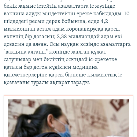
билік жұмыс істейтін азаматтарға іс жүзінде
вакцина алуды міндеттейтін ереже қабылдады. 10
шілдедегі ресми дерек бойынша, елде 4,2
миллионнан астам адам коронавирусқа қарсы
екпенің бір дозасын; 2,38 миллиондай адам екі
дозасын да алған. Осы науқан кезінде азаматтарға
"вакцина алғаны" жөнінде жалған құжат
сатушылар мен биліктің осындай іс-әрекетке
қатысы бар деген күдікпен медицина
қызметкерлеріне қарсы бірнеше қылмыстық іс
қозғағаны туралы ақпарат тарады.