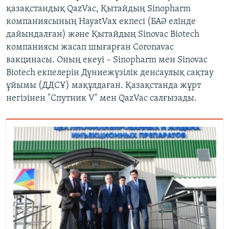
қазақстандық QazVac, Қытайдың Sinopharm
компаниясының HayatVax екпесі (БАӘ елінде
дайындалған) және Қытайдың Sinovac Biotech
компаниясы жасап шығарған Coronavac
вакцинасы. Оның екеуі – Sinopharm мен Sinovac
Biotech екпелерін Дүниежүзілік денсаулық сақтау
ұйымы (ДДСҰ) мақұлдаған. Қазақстанда жұрт
негізінен "Спутник V" мен QazVac салғызады.