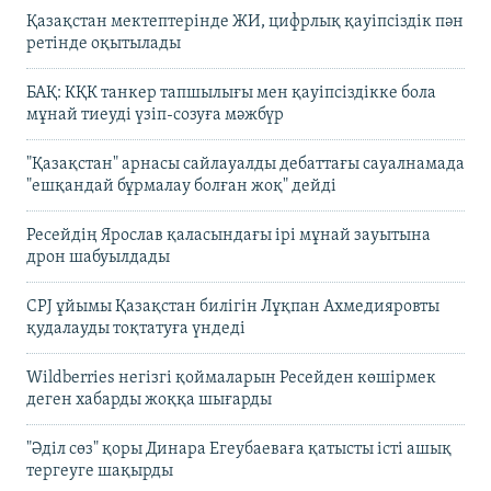
Қазақстан мектептерінде ЖИ, цифрлық қауіпсіздік пән
ретінде оқытылады
БАҚ: КҚК танкер тапшылығы мен қауіпсіздікке бола
мұнай тиеуді үзіп-созуға мәжбүр
"Қазақстан" арнасы сайлауалды дебаттағы сауалнамада
"ешқандай бұрмалау болған жоқ" дейді
Ресейдің Ярослав қаласындағы ірі мұнай зауытына
дрон шабуылдады
CPJ ұйымы Қазақстан билігін Лұқпан Ахмедияровты
қудалауды тоқтатуға үндеді
Wildberries негізгі қоймаларын Ресейден көшірмек
деген хабарды жоққа шығарды
"Әділ сөз" қоры Динара Егеубаеваға қатысты істі ашық
тергеуге шақырды