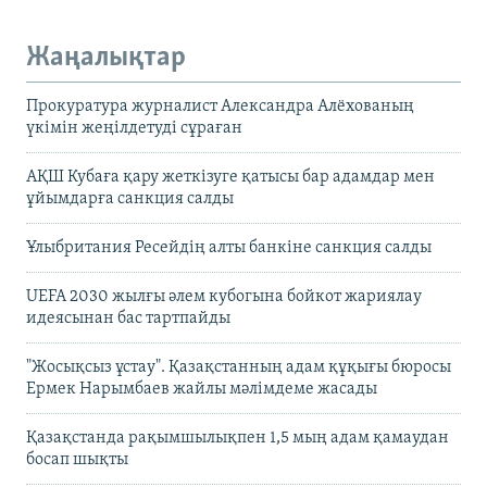
Жаңалықтар
Прокуратура журналист Александра Алёхованың
үкімін жеңілдетуді сұраған
АҚШ Кубаға қару жеткізуге қатысы бар адамдар мен
ұйымдарға санкция салды
Ұлыбритания Ресейдің алты банкіне санкция салды
UEFA 2030 жылғы әлем кубогына бойкот жариялау
идеясынан бас тартпайды
"Жосықсыз ұстау". Қазақстанның адам құқығы бюросы
Ермек Нарымбаев жайлы мәлімдеме жасады
Қазақстанда рақымшылықпен 1,5 мың адам қамаудан
босап шықты