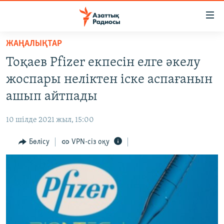
Accessibility
links
Skip
ЖАҢАЛЫҚТАР
to
ЖАҢАЛЫҚТАР
Тоқаев Pfizer екпесін елге әкелу
main
САЯСАТ
content
жоспары неліктен іске аспағанын
AZATTYQTV
Skip
ашып айтпады
to
ҚАҢТАР ОҚИҒАСЫ
main
10 шілде 2021 жыл, 15:00
АДАМ ҚҰҚЫҚТАРЫ
Navigation
Skip
Бөлісу
VPN-сіз оқу
ӘЛЕУМЕТ
to
ӘЛЕМ
Search
АРНАЙЫ ЖОБАЛАР
Русский