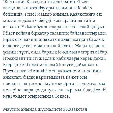
"Компания Қазақстанға деп бөлген Pfizer
вакцинасын жеткізу орындалмады. Келісім
бойынша, Pfizer мамыр айында Қазақстанға екі
миллион дозаны беруді жоспарлағанын айта
аламын. Үкімет бұл жоспардың іске аспай қалуын
Pfizer қойған бірқатар талаппен байланыстырады.
Бірақ осы вакцинаны сатып алып жатқан барлық
елдерге де сол талаптар қойылған. Жақында жаңа
ұсыныс түсті, онда барлық іс-қимыл алгоритмі бар.
Президент тиісті жарлық қабылдауы керек дейді.
Егер қажет болса мен олай істеуге дайынмын.
Президент әкімшілігі мен үкіметке мән-жайды
анықтап, біздің нарығымызға қажет осы
препараттың жеткізілуіне кесір тигізген лауазым
иелеріне шара қолдануды тапсырамын" деді сенбі
күні үкімет отырысында Тоқаев.
Маусым айында журналистер Қазақстан