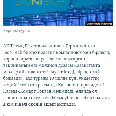
ЖАЗЫЛЫҢЫЗ
Басқа тілдерде
Көрнекі сурет.
АҚШ-тың Pfizer компаниясы Германияның
BioNTech биотехнология компаниясымен бірлесіп,
коронавирусқа қарсы жасап шығарған
вакцинаның екі миллион дозасы Қазақстанға
мамыр айында жеткізілуі тиіс еді, бірақ "олай
болмады". Бұл туралы 10 шілде күні үкіметтің
кеңейтілген отырысында Қазақстан президенті
Қасым-Жомарт Тоқаев мәлімдеді. Алайда ол
вакцинаның елге жеткізілмеуіне не себеп болғаны
я кім кінәлі екенін ашып айтпады.