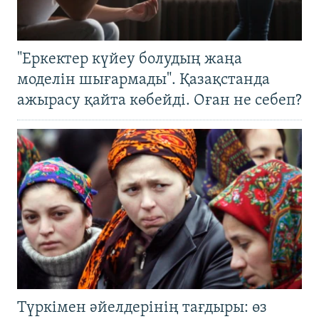
"Еркектер күйеу болудың жаңа
моделін шығармады". Қазақстанда
ажырасу қайта көбейді. Оған не себеп?
Түркімен әйелдерінің тағдыры: өз