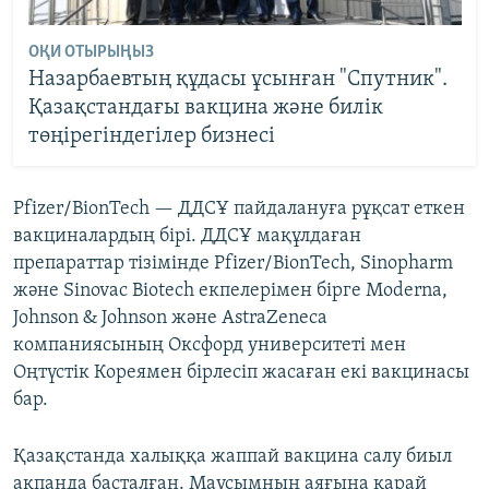
ОҚИ ОТЫРЫҢЫЗ
Назарбаевтың құдасы ұсынған "Спутник".
Қазақстандағы вакцина және билік
төңірегіндегілер бизнесі
Pfizer/BionTech — ДДСҰ пайдалануға рұқсат еткен
вакциналардың бірі. ДДСҰ мақұлдаған
препараттар тізімінде Pfizer/BionTech, Sinopharm
және Sinovac Biotech екпелерімен бірге Moderna,
Johnson & Johnson және AstraZeneca
компаниясының Оксфорд университеті мен
Оңтүстік Кореямен бірлесіп жасаған екі вакцинасы
бар.
Қазақстанда халыққа жаппай вакцина салу биыл
ақпанда басталған. Маусымның аяғына қарай