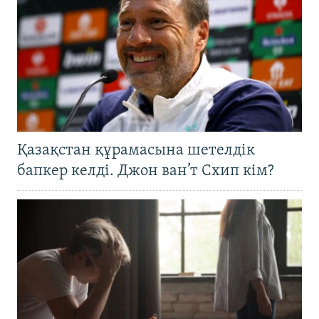
Қазақстан құрамасына шетелдік
бапкер келді. Джон ван’т Схип кім?