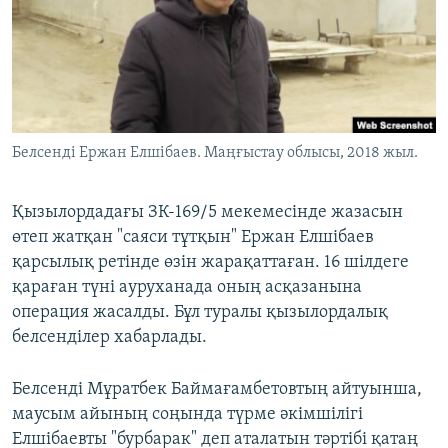
ЖАЗЫЛЫҢЫЗ
Басқа тілдерде
Белсенді Ержан Елшібаев. Маңғыстау облысы, 2018 жыл.
Қызылордадағы ЗК-169/5 мекемесінде жазасын
өтеп жатқан "саяси тұтқын" Ержан Елшібаев
қарсылық ретінде өзін жарақаттаған. 16 шілдеге
қараған түні ауруханада оның асқазанына
операция жасалды. Бұл туралы қызылордалық
белсенділер хабарлады.
Белсенді Мұратбек Баймағамбетовтың айтуынша,
маусым айының соңында түрме әкімшілігі
Елшібаевты "бурбарак" деп аталатын тәртібі қатаң