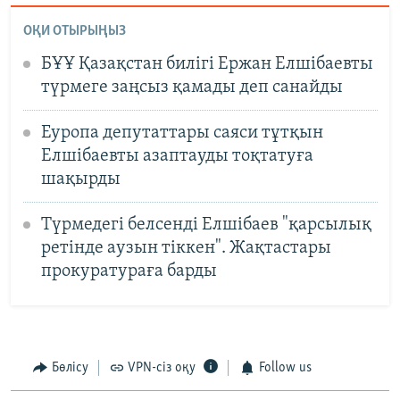
ОҚИ ОТЫРЫҢЫЗ
БҰҰ Қазақстан билігі Ержан Елшібаевты
түрмеге заңсыз қамады деп санайды
Еуропа депутаттары саяси тұтқын
Елшібаевты азаптауды тоқтатуға
шақырды
Түрмедегі белсенді Елшібаев "қарсылық
ретінде аузын тіккен". Жақтастары
прокуратураға барды
Бөлісу
VPN-сіз оқу
Follow us