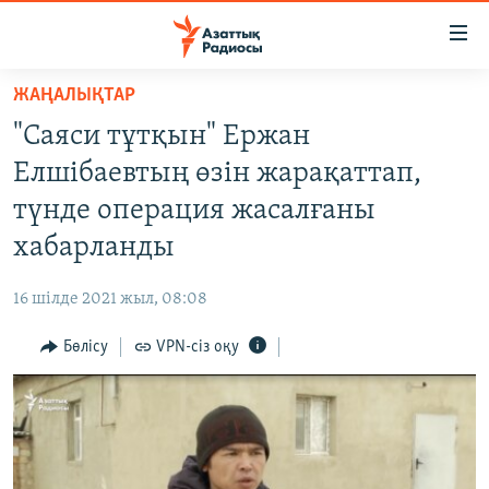
Accessibility
links
Skip
ЖАҢАЛЫҚТАР
to
ЖАҢАЛЫҚТАР
"Саяси тұтқын" Ержан
main
САЯСАТ
content
Елшібаевтың өзін жарақаттап,
AZATTYQTV
Skip
түнде операция жасалғаны
to
ҚАҢТАР ОҚИҒАСЫ
хабарланды
main
АДАМ ҚҰҚЫҚТАРЫ
Navigation
16 шілде 2021 жыл, 08:08
Skip
ӘЛЕУМЕТ
to
Бөлісу
VPN-сіз оқу
ӘЛЕМ
Search
АРНАЙЫ ЖОБАЛАР
Русский