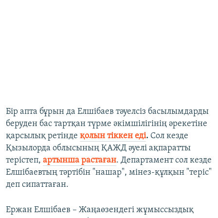
Бір апта бұрын да Елшібаев тәуелсіз басылымдарды
беруден бас тартқан түрме әкімшілігінің әрекетіне
қарсылық ретінде
қолын тіккен еді
.
Сол кезде
Қызылорда облысының ҚАЖД әуелі ақпаратты
терістеп,
артынша растаған
. Департамент сол кезде
Елшібаевтың тәртібін "нашар", мінез-құлқын "теріс"
деп сипаттаған.
Ержан Елшібаев – Жаңаөзендегі жұмыссыздық