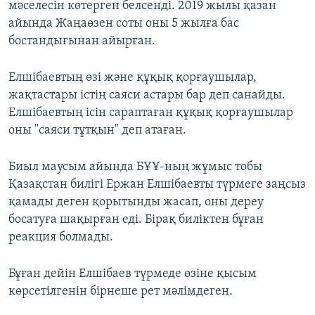
мәселесін көтерген белсенді. 2019 жылы қазан
айында Жаңаөзен соты оны 5 жылға бас
бостандығынан айырған.
Елшібаевтың өзі және құқық қорғаушылар,
жақтастары істің саяси астары бар деп санайды.
Елшібаевтың ісін сараптаған құқық қорғаушылар
оны "саяси тұтқын" деп атаған.
Биыл маусым айында БҰҰ-ның жұмыс тобы
Қазақстан билігі Ержан Елшібаевты түрмеге заңсыз
қамады деген қорытынды жасап, оны дереу
босатуға шақырған еді. Бірақ биліктен бұған
реакция болмады.
Бұған дейін Елшібаев түрмеде өзіне қысым
көрсетілгенін бірнеше рет мәлімдеген.