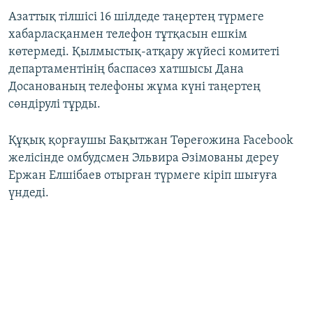
Азаттық тілшісі 16 шілдеде таңертең түрмеге
хабарласқанмен телефон тұтқасын ешкім
көтермеді. Қылмыстық-атқару жүйесі комитеті
департаментінің баспасөз хатшысы Дана
Досанованың телефоны жұма күні таңертең
сөндірулі тұрды.
Құқық қорғаушы Бақытжан Төреғожина Facebook
желісінде омбудсмен Эльвира Әзімованы дереу
Ержан Елшібаев отырған түрмеге кіріп шығуға
үндеді.