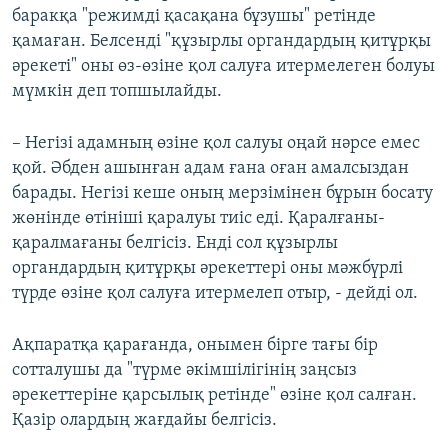
баракқа "режимді қасақана бұзушы" ретінде
қамаған. Белсенді "құзырлы органдардың қитұрқы
әрекеті" оны өз-өзіне қол салуға итермелеген болуы
мүмкін деп топшылайды.
– Негізі адамның өзіне қол салуы оңай нәрсе емес
қой. Әбден ашынған адам ғана оған амалсыздан
барады. Негізі кеше оның мерзімінен бұрын босату
жөнінде өтініші қаралуы тиіс еді. Қаралғаны-
қаралмағаны белгісіз. Енді сол құзырлы
органдардың қитұрқы әрекеттері оны мәжбүрлі
түрде өзіне қол салуға итермелеп отыр, - дейді ол.
Ақпаратқа қарағанда, онымен бірге тағы бір
сотталушы да "түрме әкімшілігінің заңсыз
әрекеттеріне қарсылық ретінде" өзіне қол салған.
Қазір олардың жағдайы белгісіз.