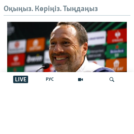
Оқыңыз. Көріңіз. Тыңдаңыз
LIVE
РУС
Қазақстан құрамасына шетелдік
бапкер келді. Джон ван’т Схип кім?
İздеу