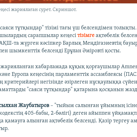
есі жариялаған сурет. Скриншот.
саяси тұтқындар" тізімі тағы үш белсендімен толықты.
ушылардың сарапшылар кеңесі
тізімге
ақтөбелік белсе
АҚШ-та жүрген кәсіпкер Барлық Меңдіғазиевтің бауы
пен шымкенттік белсенді Ерұлан Әміровті қосты.
і жарияланған хабарламада құқық қорғаушылар Amnes
 және Еуропа кеңесінің парламенттік ассамблеясы (ПАС
критерийлері негізінде әзірлеген нұсқаулыққа сүйе
аматтарды "саяси тұтқындар" қатарына қосқанын жаз
сылхан Жаубатыров
– "тыйым салынған ұйымның ісіне
одекстің 405-бабы, 2-бөлігі) деген айыппен үйқамақта
 қамауға алынған ақтөбелік белсенді. Қазір тергеу а
тыр.