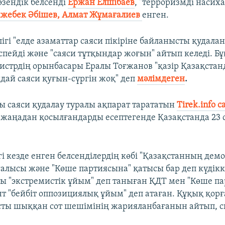
өзендік белсенді
Ержан Елшібаев
,
"терроризмді насиха
жебек Әбішев, Алмат Жұмағалиев
енген.
ігі "елде азаматтар саяси пікіріне байланысты қудала
спейді және "саяси тұтқындар жоғын" айтып келеді. Бұ
стрдің орынбасары Ералы Тоғжанов "қазір Қазақстанд
ай саяси қуғын-сүргін жоқ" деп
мәлімдеген
.
ы саяси қудалау туралы ақпарат тарататын
Tirek.info 
 жаңадан қосылғандарды есептегенде Қазақстанда 23 
гі кезде енген белсенділердің көбі "Қазақстанның де
ғалысы және "Көше партиясына" қатысы бар деп күдікке
ты "экстремистік ұйым" деп таныған ҚДТ мен "Көше п
т "бейбіт оппозициялық ұйым" деп атаған. Құқық қор
ты шыққан сот шешімінің жарияланбағанын айтып, с