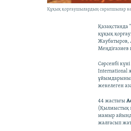
Құқық қорғаушылардың сарапшылар кең
Қазақстанда "
құқық қорға
Жаубатыров, 
Меңдіғазиев 
Сәрсенбі күн
International
ұйымдарының 
жекелеген аз
44 жастағы
А
(Қылмыстық к
мамыр айында
жалғасып жа