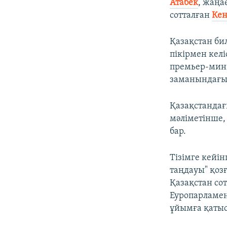
Атабек
, жаңа
сотталған
Кен
Қазақстан бил
пікірмен келі
премьер-мини
заманындағыд
Қазақстандағ
мәліметінше,
бар.
Тізімге кейін
таңдауы" қоз
Қазақстан со
Еуропарламен
ұйымға қатыс