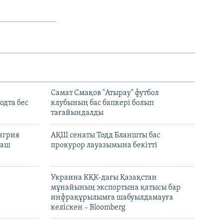
Самат Смақов "Атырау" футбол
дта бес
клубының бас бапкері болып
тағайындалды
енгрия
АҚШ сенаты Тодд Бланшты бас
раш
прокурор лауазымына бекітті
Украина КҚК-дағы Қазақстан
мұнайының экспортына қатысы бар
инфрақұрылымға шабуылдамауға
келіскен – Bloomberg