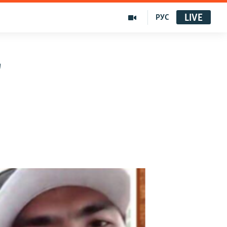
LIVE
РУС
"