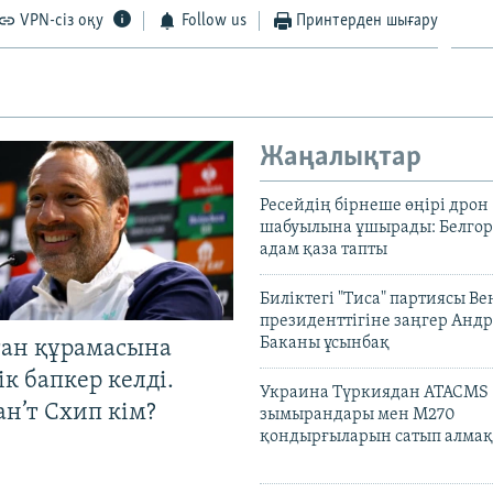
VPN-сіз оқу
Follow us
Принтерден шығару
Жаңалықтар
Ресейдің бірнеше өңірі дрон
шабуылына ұшырады: Белгоро
адам қаза тапты
Биліктегі "Тиса" партиясы В
президенттігіне заңгер Анд
Баканы ұсынбақ
тан құрамасына
к бапкер келді.
Украина Түркиядан ATACMS
н’т Схип кім?
зымырандары мен M270
қондырғыларын сатып алмақ