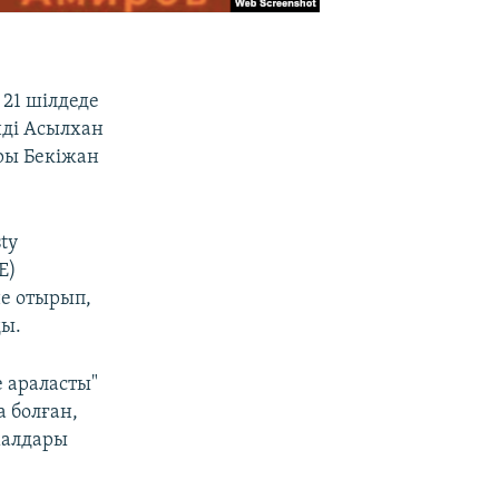
 21 шілдеде
нді Асылхан
ры Бекіжан
ty
Е)
не отырып,
ды.
 араласты"
 болған,
малдары