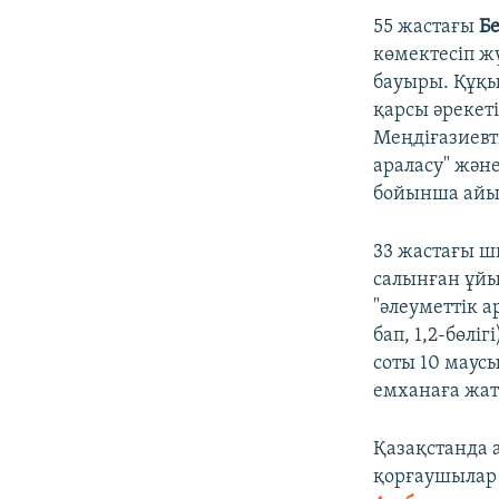
55 жастағы
Б
көмектесіп ж
бауыры. Құқы
қарсы әрекеті
Меңдіғазиевт
араласу" жән
бойынша айы
33 жастағы ш
салынған ұйы
"әлеуметтік а
бап, 1,2-бөлі
соты 10 маус
емханаға жат
Қазақстанда 
қорғаушыла