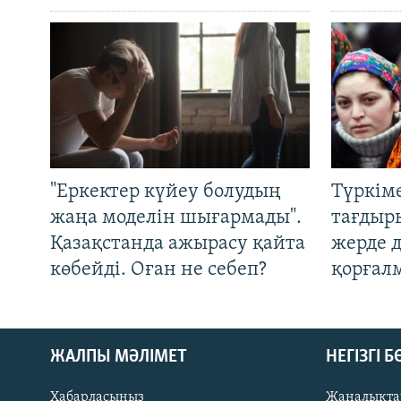
"Еркектер күйеу болудың
Түркім
жаңа моделін шығармады".
тағдыры
Қазақстанда ажырасу қайта
жерде 
көбейді. Оған не себеп?
қорғал
ЖАЛПЫ МӘЛІМЕТ
НЕГІЗГІ 
Хабарласыңыз
Жаңалықта