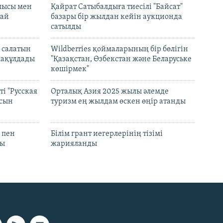
лысы мен
Қайрат Сатыбалдыға тиесілі "Байсат"
най
базары бір жылдан кейін аукционда
сатылды
 салатын
Wildberries қоймаларының бір бөлігін
мақұлдады
"Қазақстан, Өзбекстан және Беларуське
көшірмек"
і "Русская
Орталық Азия 2025 жылы әлемде
асын
туризм ең жылдам өскен өңір атанды
 пен
Білім грант иегерлерінің тізімі
лы
жарияланды