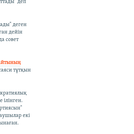
ттады" деп
нады" деген
ған дейін
а совет
сайтының
саяси тұтқын
мократиялық
 ілінген.
артиясын"
ғаушылар екі
ынаған.