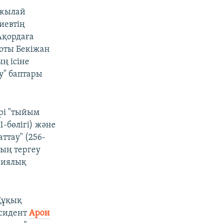
ржылай
иевтің
Ақордаға
соты Бекіжан
ң ісіне
у" баптары
ері "тыйым
-бөлігі) және
аттау" (256-
ның тергеу
риялық
Құқық
ссидент
Арон