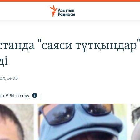
станда "саяси тұтқындар
ді
ыл, 14:38
VPN-сіз оқу