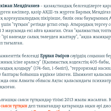
екіжан Меңдіғазиев
– қазақстандық белсенділерге қа
үрген кәсіпкер, қазір АҚШ-та жүрген Барлық Меңдіғаз
қ қорғаушылардың пікірінше, билік оны бауырының 
 үшін "тұтқын" ретінде ұстап отыр. Атыраудың тергеу 
і 3 маусымда екі айға қамаған. Оған "қылмыстық топты
е "ірі көлемде салық төлеуден жалтару", "ақша жымқыр
п тағылған.
ымкенттік белсенді
Ерұлан Әміров
сәуірдің соңынан б
мның ісіне араласу" (Қылмыстық кодекстің 405-бабы, 1
раздық қоздыру" (174-бап, 1-бөлігі), "терроризмді насих
гі) баптары бойынша күдікке ілінген. Шымкент қаласы
ымда оны Алматы облысы Ақтас қаласындағы психиат
қызған.
алғашқы саяси тұтқындар тізімі 2013 жылы жасалған. 
р
саяси тұтқын
деп танығандар қатарында ақын әрі ди