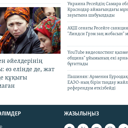
Украина Ресейдің Самара об
Краснодар аймағындағы мұ
зауытына шабуылдады
АҚШ сенаты Ресейге санкция
"Линдси Грэм заң жобасын" 
YouTube видеохостинг қызмет
община" ұйымының екі арн
ен әйелдерінің
бұғаттады
: өз елінде де, жат
де құқығы
Пашинян: Армения Еуроодақ
ЕАЭО-ның бірін таңдау жай
маған
референдум өткізбейді
БӨЛІМДЕР
ЖАЗЫЛЫҢЫЗ
р