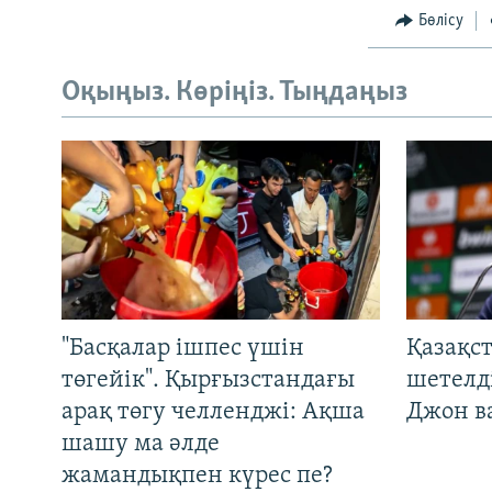
Бөлісу
Оқыңыз. Көріңіз. Тыңдаңыз
"Басқалар ішпес үшін
Қазақс
төгейік". Қырғызстандағы
шетелді
арақ төгу челленджі: Ақша
Джон ва
шашу ма әлде
жамандықпен күрес пе?