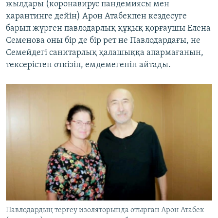
жылдары (коронавирус пандемиясы мен
карантинге дейін) Арон Атабекпен кездесуге
барып жүрген павлодарлық құқық қорғаушы Елена
Семенова оны бір де бір рет не Павлодардағы, не
Семейдегі санитарлық қалашыққа апармағанын,
тексерістен өткізіп, емдемегенін айтады.
Павлодардың тергеу изоляторында отырған Арон Атабек