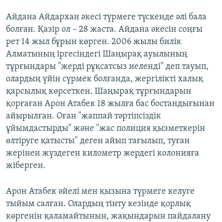
Айдана Айдархан әкесі түрмеге түскенде әлі бала
болған. Қазір ол – 28 жаста. Айдана әкесін соңғы
рет 14 жыл бұрын көрген. 2006 жылы билік
Алматының іргесіндегі Шаңырақ ауылының
тұрғындары "жерді рұқсатсыз иеленді" деп тауып,
олардың үйін сүрмек болғанда, жергілікті халық
қарсылық көрсеткен. Шаңырақ тұрғындарын
қорғаған Арон Атабек 18 жылға бас бостандығынан
айырылған. Оған "жаппай тәртіпсіздік
ұйымдастырды" және "жас полиция қызметкерін
өлтіруге қатысты" деген айып тағылып, туған
жерінен жүздеген километр жердегі колонияға
жіберген.
Арон Атабек әйелі мен қызына түрмеге келуге
тыйым салған. Олардың тінту кезінде қорлық
көргенін қаламайтынын, жақындарын пайдалану