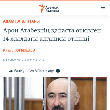
Accessibility
links
Skip
АДАМ ҚҰҚЫҚТАРЫ
to
ЖАҢАЛЫҚТАР
Арон Атабектің қапаста өткізген
main
САЯСАТ
content
14 жылдағы алғашқы өтініші
AZATTYQTV
Skip
to
Қазис ТОҒЫЗБАЕВ
ҚАҢТАР ОҚИҒАСЫ
main
6 тамыз 2020 жыл, 07:56
АДАМ ҚҰҚЫҚТАРЫ
Navigation
Skip
ӘЛЕУМЕТ
Бөлісу
VPN-сіз оқу
to
ӘЛЕМ
Search
АРНАЙЫ ЖОБАЛАР
Русский