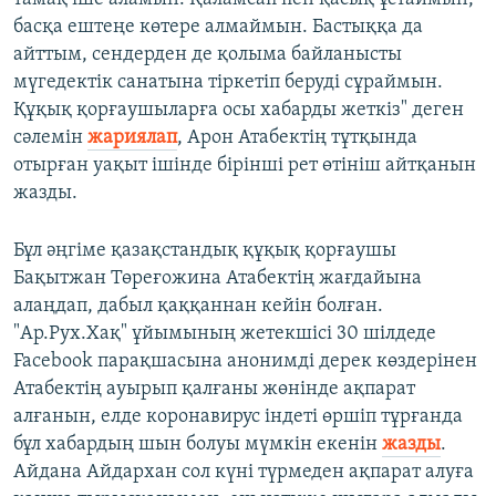
басқа ештеңе көтере алмаймын. Бастыққа да
айттым, сендерден де қолыма байланысты
мүгедектік санатына тіркетіп беруді сұраймын.
Құқық қорғаушыларға осы хабарды жеткіз" деген
сәлемін
жариялап
, Арон Атабектің тұтқында
отырған уақыт ішінде бірінші рет өтініш айтқанын
жазды.
Бұл әңгіме қазақстандық құқық қорғаушы
Бақытжан Төреғожина Атабектің жағдайына
алаңдап, дабыл қаққаннан кейін болған.
"Ар.Рух.Хақ" ұйымының жетекшісі 30 шілдеде
Facebook парақшасына анонимді дерек көздерінен
Атабектің ауырып қалғаны жөнінде ақпарат
алғанын, елде коронавирус індеті өршіп тұрғанда
бұл хабардың шын болуы мүмкін екенін
жазды
.
Айдана Айдархан сол күні түрмеден ақпарат алуға