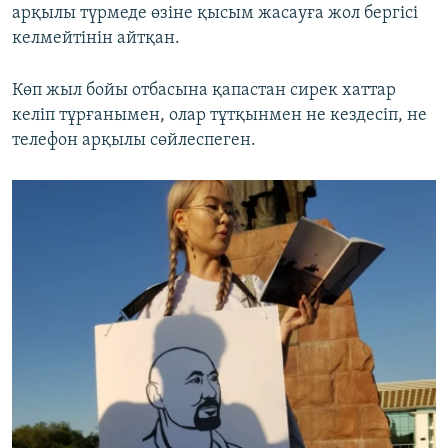
арқылы түрмеде өзіне қысым жасауға жол бергісі
келмейтінін айтқан.
Көп жыл бойы отбасына қапастан сирек хаттар
келіп тұрғанымен, олар тұтқынмен не кездесіп, не
телефон арқылы сөйлеспеген.