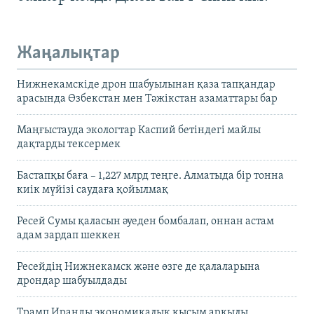
Жаңалықтар
Нижнекамскіде дрон шабуылынан қаза тапқандар
арасында Өзбекстан мен Тәжікстан азаматтары бар
Маңғыстауда экологтар Каспий бетіндегі майлы
дақтарды тексермек
Бастапқы баға – 1,227 млрд теңге. Алматыда бір тонна
киік мүйізі саудаға қойылмақ
Ресей Сумы қаласын әуеден бомбалап, оннан астам
адам зардап шеккен
Ресейдің Нижнекамск және өзге де қалаларына
дрондар шабуылдады
Трамп Иранды экономикалық қысым арқылы