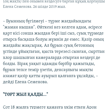
(оң жақта) пен онымен кездесуге барған құқық қорғаушы
Елена Семенова. 26 шілде 2019 жыл.
– Буынның бүгілмеуі – түрме жағдайындағы
"жаман нышан". Өйткені кез келген адам, әсіресе
қарт кісі сонша жылдан бері іші сыз, суық түрмеде
отырса басқаша болуы мүмкін де емес. Қазір оның
жағдайы жақсырақ. Ал бұрын суық бетонның
үстінде ұйықтаған, қыста терезесі сынған, сырттан
хлор шашылған камераларда отырған кездері де
болды. Бірақ уақыт адамды бәрібір қажытады,
бұрын тепсе темір үзетін, денсаулығы мықты
азамат қазір қатты ауырып қалғанға ұқсайды, –
дейді Елена Семенова.
"ТӨРТ ЖЫЛ ҚАЛДЫ..."
Сот 18 жылға түрмеге қамауға үкім еткен Арон