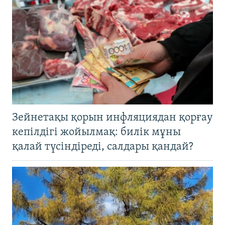
Зейнетақы қорын инфляциядан қорғау
кепілдігі жойылмақ: билік мұны
қалай түсіндіреді, салдары қандай?