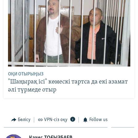
ОҚИ ОТЫРЫҢЫЗ
"Шаңырақ ісі" көмескі тартса да екі азамат
әлі түрмеде отыр
Бөлісу
VPN-сіз оқу
Follow us
Қазис ТОҒЫЗБАЕВ