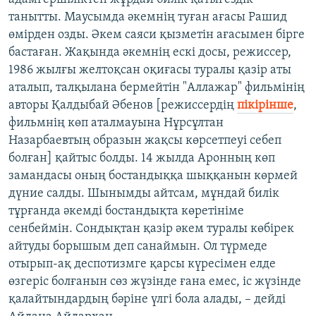
танытты. Маусымда әкемнің туған ағасы Рашид
өмірден озды. Әкем саяси қызметін ағасымен бірге
бастаған. Жақында әкемнің ескі досы, режиссер,
1986 жылғы желтоқсан оқиғасы туралы қазір аты
аталып, талқылана бермейтін "Аллажар" фильмінің
авторы Қалдыбай Әбенов [режиссердің
пікірінше
,
фильмнің көп аталмауына Нұрсұлтан
Назарбаевтың образын жақсы көрсетпеуі себеп
болған] қайтыс болды. 14 жылда Аронның көп
замандасы оның бостандыққа шыққанын көрмей
дүние салды. Шынымды айтсам, мұндай билік
тұрғанда әкемді бостандықта көретініме
сенбеймін. Сондықтан қазір әкем туралы көбірек
айтуды борышым деп санаймын. Ол түрмеде
отырып-ақ деспотизмге қарсы күресімен елде
өзгеріс болғанын сөз жүзінде ғана емес, іс жүзінде
қалайтындардың бәріне үлгі бола алады, – дейді