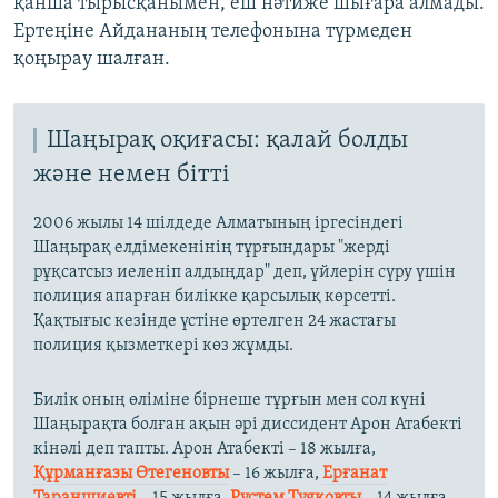
қанша тырысқанымен, еш нәтиже шығара алмады.
Ертеңіне Айдананың телефонына түрмеден
қоңырау шалған.
Шаңырақ оқиғасы: қалай болды
және немен бітті
2006 жылы 14 шілдеде Алматының іргесіндегі
Шаңырақ елдімекенінің тұрғындары "жерді
рұқсатсыз иеленіп алдыңдар" деп, үйлерін сүру үшін
полиция апарған билікке қарсылық көрсетті.
Қақтығыс кезінде үстіне өртелген 24 жастағы
полиция қызметкері көз жұмды.
Билік оның өліміне бірнеше тұрғын мен сол күні
Шаңырақта болған ақын әрі диссидент Арон Атабекті
кінәлі деп тапты. Арон Атабекті – 18 жылға,
Құрманғазы Өтегеновты
– 16 жылға,
Ерғанат