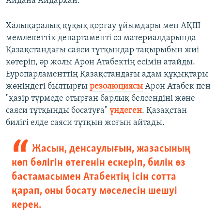
Айдана Айдархан.
Халықаралық құқық қорғау ұйымдары мен АҚШ
мемлекеттік департаменті өз материалдарында
Қазақстандағы саяси тұтқындар тақырыбын жиі
көтеріп, әр жолы Арон Атабектің есімін атайды.
Еуропарламенттің Қазақстандағы адам құқықтары
жөніндегі былтырғы
резолюциясы
Арон Атабек пен
"қазір түрмеде отырған барлық белсендіні және
саяси тұтқынды босатуға"
үндеген
. Қазақстан
билігі елде саяси тұтқын жоғын айтады.
Жасын, денсаулығын, жазасының
көп бөлігін өтегенін ескеріп, билік өз
бастамасымен Атабектің ісін сотта
қарап, оны босату мәселесін шешуі
керек.