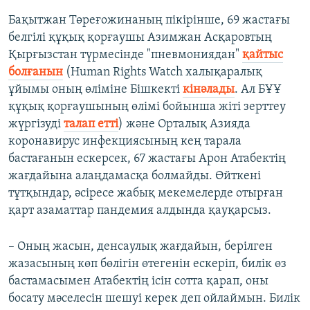
Бақытжан Төреғожинаның пікірінше, 69 жастағы
белгілі құқық қорғаушы Азимжан Асқаровтың
Қырғызстан түрмесінде "пневмониядан"
қайтыс
болғанын
(Human Rights Watch халықаралық
ұйымы оның өліміне Бішкекті
кінәлады
. Ал БҰҰ
құқық қорғаушының өлімі бойынша жіті зерттеу
жүргізуді
талап етті
) және Орталық Азияда
коронавирус инфекциясының кең тарала
бастағанын ескерсек, 67 жастағы Арон Атабектің
жағдайына алаңдамасқа болмайды. Өйткені
тұтқындар, әсіресе жабық мекемелерде отырған
қарт азаматтар пандемия алдында қауқарсыз.
– Оның жасын, денсаулық жағдайын, берілген
жазасының көп бөлігін өтегенін ескеріп, билік өз
бастамасымен Атабектің ісін сотта қарап, оны
босату мәселесін шешуі керек деп ойлаймын. Билік