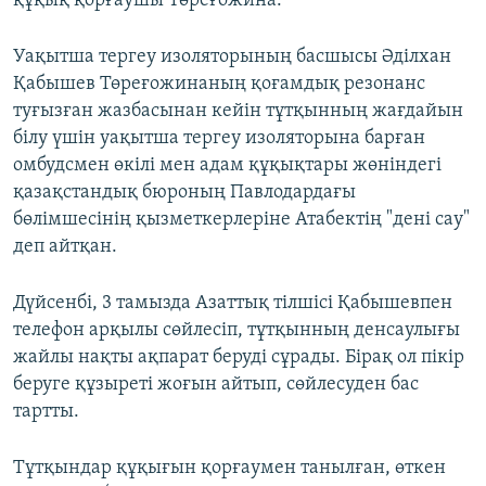
құқық қорғаушы Төреғожина.
Уақытша тергеу изоляторының басшысы Әділхан
Қабышев Төреғожинаның қоғамдық резонанс
туғызған жазбасынан кейін тұтқынның жағдайын
білу үшін уақытша тергеу изоляторына барған
омбудсмен өкілі мен адам құқықтары жөніндегі
қазақстандық бюроның Павлодардағы
бөлімшесінің қызметкерлеріне Атабектің "дені сау"
деп айтқан.
Дүйсенбі, 3 тамызда Азаттық тілшісі Қабышевпен
телефон арқылы сөйлесіп, тұтқынның денсаулығы
жайлы нақты ақпарат беруді сұрады. Бірақ ол пікір
беруге құзыреті жоғын айтып, сөйлесуден бас
тартты.
Тұтқындар құқығын қорғаумен танылған, өткен