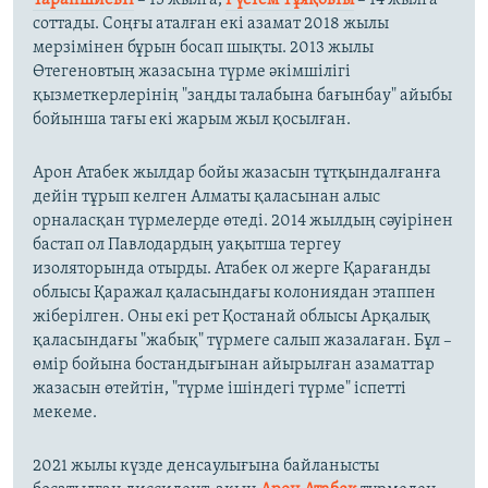
Тараншиевті
– 15 жылға,
Рүстем Тұяқовты
– 14 жылға
соттады. Соңғы аталған екі азамат 2018 жылы
мерзімінен бұрын босап шықты. 2013 жылы
Өтегеновтың жазасына түрме әкімшілігі
қызметкерлерінің "заңды талабына бағынбау" айыбы
бойынша тағы екі жарым жыл қосылған.
Арон Атабек жылдар бойы жазасын тұтқындалғанға
дейін тұрып келген Алматы қаласынан алыс
орналасқан түрмелерде өтеді. 2014 жылдың сәуірінен
бастап ол Павлодардың уақытша тергеу
изоляторында отырды. Атабек ол жерге Қарағанды
облысы Қаражал қаласындағы колониядан этаппен
жіберілген. Оны екі рет Қостанай облысы Арқалық
қаласындағы "жабық" түрмеге салып жазалаған. Бұл –
өмір бойына бостандығынан айырылған азаматтар
жазасын өтейтін, "түрме ішіндегі түрме" іспетті
мекеме.
2021 жылы күзде денсаулығына байланысты