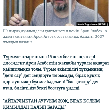
ЖАЗЫЛЫҢЫЗ
Басқа тілдерде
Шаңырақ ауылындағы қақтығыстан кейін Арон Атабек 18
жылға сотталған Арон Атабек сот залында. Алматы, 2007
жылдың қазаны.
Түрмеде отырғанына 15 жыл болған ақын әрі
диссидент Арон Атабектің жағдайы туралы ақпарат
қайшылыққа толы. Түрме әкімшілігі тұтқынның
"дені сау" деп сендіруге тырысады, бірақ құқық
қорғаушылар бұл мәлімдемені "бас қатыру" деп
атап, билікті Атабекті босатуға үндеді.
"АЙТАРЛЫҚТАЙ АУРУЫМ ЖОҚ, БІРАҚ ҚОЛЫМ
ҚИМЫЛДАН ҚАЛЫП БАРАДЫ"