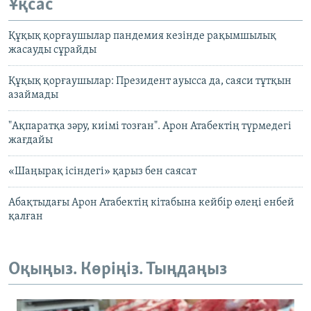
Ұқсас
Құқық қорғаушылар пандемия кезінде рақымшылық
жасауды сұрайды
Құқық қорғаушылар: Президент ауысса да, саяси тұтқын
азаймады
"Ақпаратқа зәру, киімі тозған". Арон Атабектің түрмедегі
жағдайы
«Шаңырақ ісіндегі» қарыз бен саясат
Абақтыдағы Арон Атабектің кітабына кейбір өлеңі енбей
қалған
Оқыңыз. Көріңіз. Тыңдаңыз