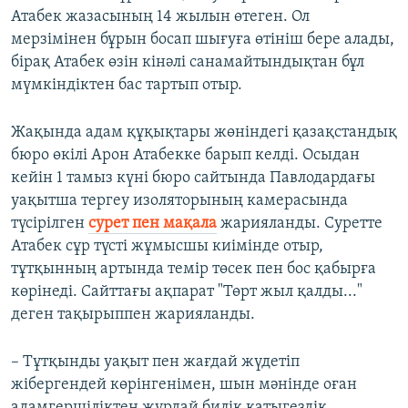
Атабек жазасының 14 жылын өтеген. Ол
мерзімінен бұрын босап шығуға өтініш бере алады,
бірақ Атабек өзін кінәлі санамайтындықтан бұл
мүмкіндіктен бас тартып отыр.
Жақында адам құқықтары жөніндегі қазақстандық
бюро өкілі Арон Атабекке барып келді. Осыдан
кейін 1 тамыз күні бюро сайтында Павлодардағы
уақытша тергеу изоляторының камерасында
түсірілген
сурет пен мақала
жарияланды. Суретте
Атабек сұр түсті жұмысшы киімінде отыр,
тұтқынның артында темір төсек пен бос қабырға
көрінеді. Сайттағы ақпарат "Төрт жыл қалды..."
деген тақырыппен жарияланды.
– Тұтқынды уақыт пен жағдай жүдетіп
жібергендей көрінгенімен, шын мәнінде оған
адамгершіліктен жұрдай билік қатыгездік