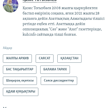
Қазис Тоғызбаев 2008 жылғы қыркүйектен
бастап өмірінің соңына, яғни 2021 жылғы 28
ақпанға дейін Азаттықтың Алматыдағы тілшісі
ретінде еңбек етті. Азаттыққа дейін
оппозициялық "Сөз" және "Азат" газеттерінде,
kub.info сайтында тілші болған.
Айдар
ЖАЛПЫ АРХИВ
САЯСАТ
ҚАЗАҚСТАН
БАС ТАҚЫРЫПТАР
БАЛАМА ТАРИХ
Шаңырақ оқиғасы
Саяси диссиденттер
АДАМ ҚҰҚЫҚТАРЫ