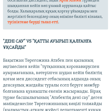
босатылған диссидент, ақын
Арон Атабек
түрмеден
шыққаннан кейін көп ұзамай ауруханада қайтыс
болды. Халықаралық құқық қорғау ұйымдары мен
жергілікті белсенділер оның өліміне билікті кінәлап,
түсініктеме беруді талап етті
.
"ДЕНІ САУ" VS "ҚАТТЫ АУЫРЫП ҚАЛҒАНҒА
ҰҚСАЙДЫ"
Бақытжан Төреғожина Атабек пен қызының
әңгімесінен кейін "тұтқынның коронавируспен
ауырмағанына, көтерілген шудан кейін биліктің
қоғам мен диссидент отбасының алдында оның
денсаулық жағдайы туралы есеп беруге мәжбүр
болғанына қуанышты екенін жасырмады. Бірақ
түрме басшылығының "Атабектің дені сау" деген
мәлімдемесіне Төреғожинаның көңілі толмайды
(қылмыстық-атқару жүйесі департаменті құқық