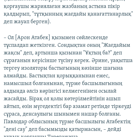
қорғаушы жариялаған жазбаның астына пікір
қалдырып, "тұтқынның жағдайы қанағаттанарлық"
деп жауап берген).
– Ол [Арон Атабек] қызымен сөйлескенде
тұспалдап жеткізген. Сондықтан оның "Жағдайым
жақсы" деп, артынша қызынан "Ұқтың ба?" деп
сұрағанын керісінше түсіну керек. Әрине, уақытша
тергеу изоляторы бастығының көзінше шағына
алмайды. Бастықтан қорыққанынан емес,
намысшыл болғанынан, түрме басшылығының
алдында әлсіз көрінгісі келмегенінен осылай
жасайды. Бірақ ол қолы көтерілмейтінін ашып
айтып, өзін мүгедектігі бар азамат ретінде тіркеуді
сұраса, денсаулығы шынымен нашар болғаны.
Павлодар облысының түрме басшылығы Атабектің
"дені сау" деп басымызды қатырмасын, – дейді