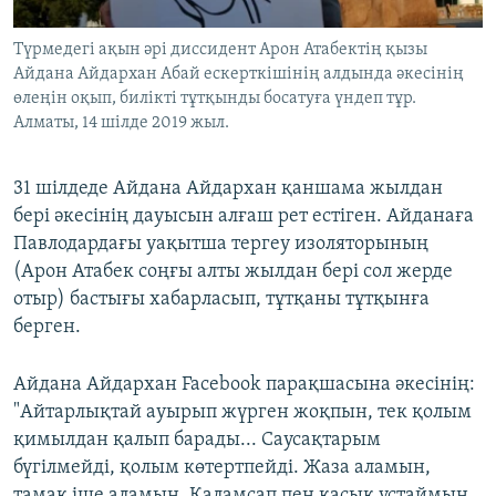
Түрмедегі ақын әрі диссидент Арон Атабектің қызы
Айдана Айдархан Абай ескерткішінің алдында әкесінің
өлеңін оқып, билікті тұтқынды босатуға үндеп тұр.
Алматы, 14 шілде 2019 жыл.
31 шілдеде Айдана Айдархан қаншама жылдан
бері әкесінің дауысын алғаш рет естіген. Айданаға
Павлодардағы уақытша тергеу изоляторының
(Арон Атабек соңғы алты жылдан бері сол жерде
отыр) бастығы хабарласып, тұтқаны тұтқынға
берген.
Айдана Айдархан Facebook парақшасына әкесінің:
"Айтарлықтай ауырып жүрген жоқпын, тек қолым
қимылдан қалып барады... Саусақтарым
бүгілмейді, қолым көтертпейді. Жаза аламын,
тамақ іше аламын. Қаламсап пен қасық ұстаймын,