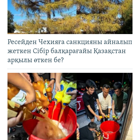
Ресейден Чехияға санкцияны айналып
жеткен Сібір балқарағайы Қазақстан
арқылы өткен бе?