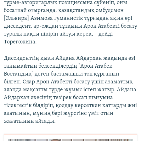
түрме-авторитарлық позициясына сүйеніп, оны
босатпай отырғанда, қазақстандық омбудсмен
[Эльвира] Азимова гуманистік тұрғыдан ақын әрі
диссидент, ар-ождан тұтқыны Арон Атабекті босату
туралы нақты пікірін айтуы керек, – дейді
Төреғожина.
Диссиденттің қызы Айдана Айдархан жақында өзі
танымайтын белсенділердің "Арон Атабек
Бостандық" деген бастамашыл топ құрғанын
білген. Олар Арон Атабекті босату үшін азаматтық
алаңда мақсатты түрде жұмыс істеп жатыр. Айдана
Айдархан әкесінің тезірек босап шығуына
тілектестік білдіріп, қолдау көрсеткен хаттарды жиі
алатынын, мұның бәрі жүрегіне үміт отын
жағатынын айтады.