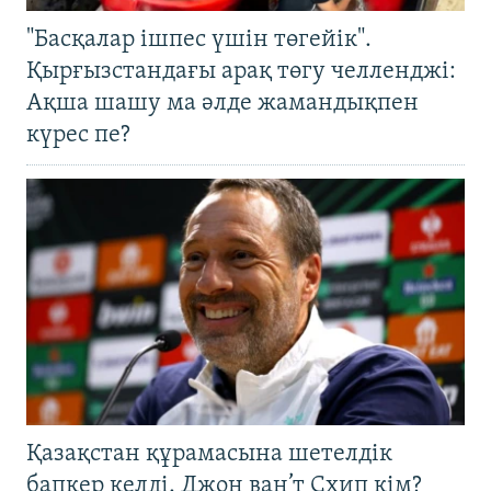
"Басқалар ішпес үшін төгейік".
Қырғызстандағы арақ төгу челленджі:
Ақша шашу ма әлде жамандықпен
күрес пе?
Қазақстан құрамасына шетелдік
бапкер келді. Джон ван’т Схип кім?