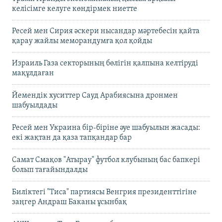
келісімге келуге көндірмек ниетте
Ресей мен Сирия әскери нысандар мәртебесін қайта
қарау жайлы меморандумға қол қойды
Израиль Газа секторының бөлігін қалпына келтіруді
мақұлдаған
Йемендік хуситтер Сауд Арабиясына дронмен
шабуылдады
Ресей мен Украина бір-біріне әуе шабуылын жасады:
екі жақтан да қаза тапқандар бар
Самат Смақов "Атырау" футбол клубының бас бапкері
болып тағайындалды
Биліктегі "Тиса" партиясы Венгрия президенттігіне
заңгер Андраш Баканы ұсынбақ