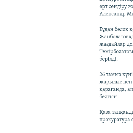
өрт сөндіру 
Александр Ми
Бұдан бөлек 
Жанболатовқа
жағдайлар де
Темірболатовқ
берілді.
26 тамыз күн
жарылыс пен ө
қарағанда, ап
белгісіз.
Қаза тапқанд
прокуратура ө