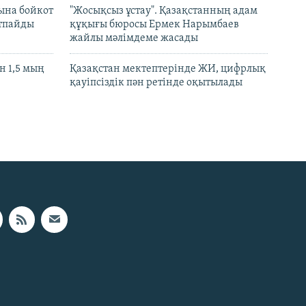
ына бойкот
"Жосықсыз ұстау". Қазақстанның адам
ртпайды
құқығы бюросы Ермек Нарымбаев
жайлы мәлімдеме жасады
 1,5 мың
Қазақстан мектептерінде ЖИ, цифрлық
қауіпсіздік пән ретінде оқытылады