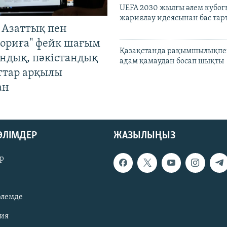
UEFA 2030 жылғы әлем кубог
жариялау идеясынан бас та
 Азаттық пен
ориға" фейк шағым
Қазақстанда рақымшылықпен
андық, пәкістандық
адам қамаудан босап шықты
ттар арқылы
ан
БӨЛІМДЕР
ЖАЗЫЛЫҢЫЗ
р
әлемде
зия