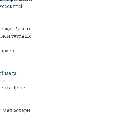
кезекшісі
евқа, Руслан
лысы төтенше
 ордені
қоймада
тқа
ені әзірше
і мен әскери