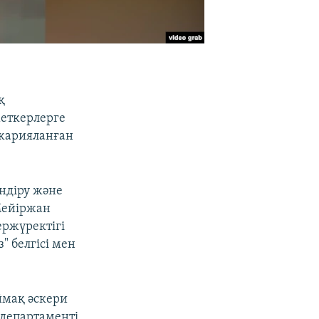
қ
меткерлерге
 жарияланған
ндіру және
Мейіржан
ржүректігі
 белгісі мен
ймақ әскери
департаменті