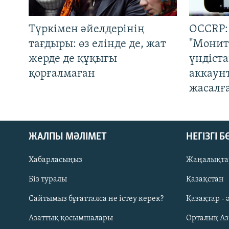
Түркімен әйелдерінің
OCCRP:
тағдыры: өз елінде де, жат
"Монит
жерде де құқығы
үндіст
қорғалмаған
аккаун
жасалғ
ЖАЛПЫ МӘЛІМЕТ
НЕГІЗГІ 
Хабарласыңыз
Жаңалықта
Біз туралы
Қазақстан
Русский
Сайтымыз бұғатталса не істеу керек?
Қазақтар - 
Азаттық қосымшалары
Орталық А
ЖАЗЫЛЫҢЫЗ