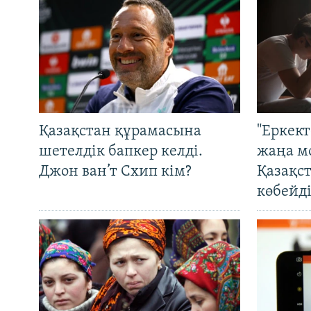
Қазақстан құрамасына
"Еркек
шетелдік бапкер келді.
жаңа м
Джон ван’т Схип кім?
Қазақс
көбейді