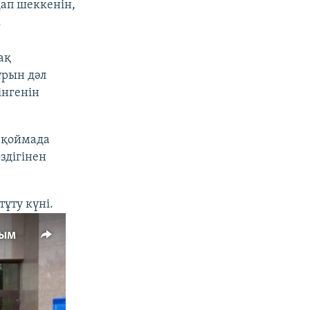
дап шеккенін,
.
ақ
ұрын дәл
інгенін
а қоймада
здігінен
ұту күні.
дым