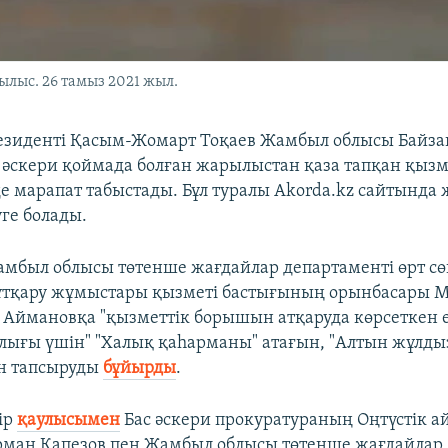
лыс. 26 тамыз 2021 жыл.
езиденті Қасым-Жомарт Тоқаев Жамбыл облысы Байза
әскери қоймада болған жарылыстан қаза тапқан қыз
де марапат табыстады. Бұл туралы Akorda.kz сайтында
уге болады.
мбыл облысы төтенше жағдайлар департаменті өрт сө
ұтқару жұмыстары қызметі бастығының орынбасары 
Аймановқа "қызметтік борышын атқаруда көрсеткен е
ығы үшін" "Халық қаһарманы" атағын, "Алтын жұлдыз"
ін тапсыруды
бұйырды
.
ір
қаулысымен
Бас әскери прокуратураның Оңтүстік а
ман Қапезов пен Жамбыл облысы төтенше жағдайлар 