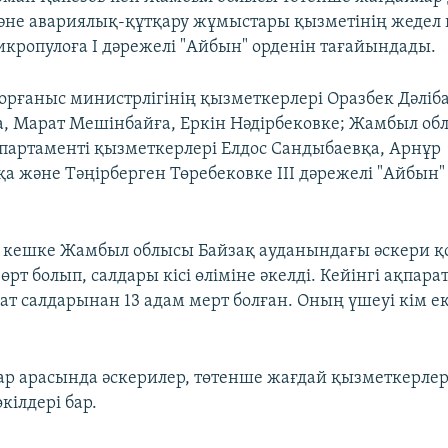
және авариялық-құтқару жұмыстары қызметінің жедел 
кропулоға I дәрежелі "Айбын" орденін тағайындады.
қорғаныс министрлігінің қызметкерлері Оразбек Дәліба
, Марат Мешінбайға, Еркін Нәдірбековке; Жамбыл об
партаменті қызметкерлері Елдос Сандыбаевқа, Арнұр
а және Тәңірберген Төребековке III дәрежелі "Айбын"
і кешке Жамбыл облысы Байзақ ауданындағы әскери 
рт болып, салдары кісі өліміне әкелді. Кейінгі ақпара
ат салдарынан 13 адам мерт болған. Оның үшеуі кім ек
ар арасында әскерилер, төтенше жағдай қызметкерлер
кілдері бар.