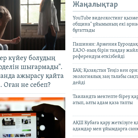
Жаңалықтар
YouTube видеохостинг қызмет
община" ұйымының екі арн
бұғаттады
Пашинян: Армения Еуроодақ
ЕАЭО-ның бірін таңдау жай
референдум өткізбейді
тер күйеу болудың
оделін шығармады".
БАҚ: Қазақстан Теңіз кен ор
танда ажырасу қайта
экологиялық заң талабы сақ
дейді
. Оған не себеп?
Таиландта мектепте біреу қа
атып, алты адам қаза тапты
АҚШ Кубаға қару жеткізуге қ
адамдар мен ұйымдарға сан