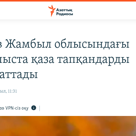
в Жамбыл облысындағы
ыста қаза тапқандарды
аттады
л, 11:31
VPN-сіз оқу