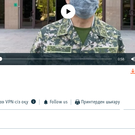
No media source currently available
0:58
VPN-сіз оқу
Follow us
Принтерден шығару