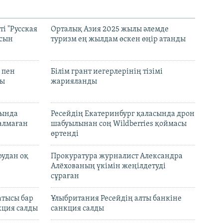
і "Русская
Орталық Азия 2025 жылы әлемде
асын
туризм ең жылдам өскен өңір атанды
 пен
Білім грант иегерлерінің тізімі
лы
жарияланды
нында
Ресейдің Екатеринбург қаласында дрон
талмаған
шабуылынан соң Wildberries қоймасы
өртенді
рудан оқ
Прокуратура журналист Александра
Алёхованың үкімін жеңілдетуді
сұраған
атысы бар
Ұлыбритания Ресейдің алты банкіне
кция салды
санкция салды