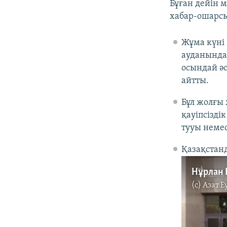
Бұған дейін 
хабар-ошарсы
Жұма күні
ауданындағ
осындай әс
айтты.
Бұл жолғы 
қауіпсізді
тууы немес
Қазақстанд
Нұрлан 
(c)
Азат Е