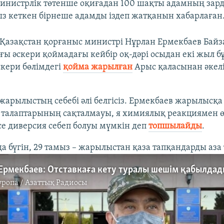
министрлік төтенше оқиғадан 100 шақты адамның зар
з кеткен бірнеше адамды іздеп жатқанын хабарлаған
 Қазақстан қорғаныс министрі Нұрлан Ермекбаев Байз
ы әскери қоймадағы кейбір оқ-дәрі осыдан екі жыл б
кери бөлімдегі
қойма жарылған
Арыс қаласынан әкел
жарылыстың себебі әлі белгісіз. Ермекбаев жарылысқ
к талаптарының сақталмауы, я химиялық реакциямен ө
е диверсия себеп болуы мүмкін деп
топшылайды
.
а бүгін, 29 тамыз – жарылыстан қаза тапқандарды аза т
Ермекбаев: Отставкаға кету туралы шешім қабылда
уропа / Азаттық Радиосы