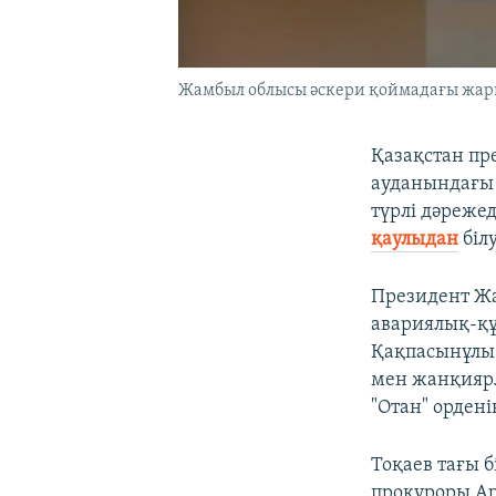
Жамбыл облысы әскери қоймадағы жары
Қазақстан пр
ауданындағы 
түрлі дәреже
қаулыдан
біл
Президент Жа
авариялық-қ
Қақпасынұлы 
мен жанқиярл
"Отан" орден
Тоқаев тағы б
прокуроры Ар