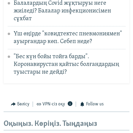
Балалардың Covid жұқтыруы неге
жиіледі? Балалар инфекционисімен
сұхбат
Үш өңірде "ковидтектес пневмониямен"
ауырғандар көп. Себеп неде?
"Бес күн бойы тойға барды".
Коронавирустан қайтыс болғандардың
туыстары не дейді?
Бөлісу
VPN-сіз оқу
Follow us
Оқыңыз. Көріңіз. Тыңдаңыз