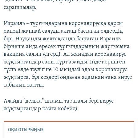
сарапшылар.
Израиль – тұрғындарына коронавирусқа қарсы
екпені жаппай салуды алғаш бастаған елдердің
бірі. Науқанды желтоқсанда бастаған Израиль
бірнеше айда ересек тұрғындарының жартысына
вакцина салып үлгерді. Ал жаңадан коронавирус
жұқтырғандар саны күрт азайды. Індет өршіген
тұста елде тәулігіне 10 мыңдай адам коронавирус
жұқтырса, бұл кездері ондаған адамнан ғана вирус
табылып жатты.
Алайда "дельта" штамы тарағалы бері вирус
жұқтырғандар қайта көбейді.
ОҚИ ОТЫРЫҢЫЗ