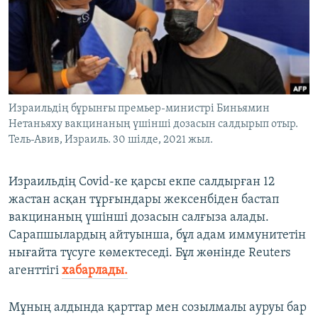
ЖАЗЫЛЫҢЫЗ
Басқа тілдерде
Израильдің бұрынғы премьер-министрі Биньямин
Нетаньяху вакцинаның үшінші дозасын салдырып отыр.
Тель-Авив, Израиль. 30 шілде, 2021 жыл.
Израильдің Covid-ке қарсы екпе салдырған 12
жастан асқан тұрғындары жексенбіден бастап
вакцинаның үшінші дозасын салғыза алады.
Сарапшылардың айтуынша, бұл адам иммунитетін
нығайта түсуге көмектеседі. Бұл жөнінде Reuters
агенттігі
хабарлады.
Мұның алдында қарттар мен созылмалы ауруы бар