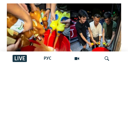
LIVE
РУС
"Басқалар ішпес үшін төгейік".
Қырғызстандағы арақ төгу челленджі:
İздеу
Ақша шашу ма әлде жамандықпен
күрес пе?