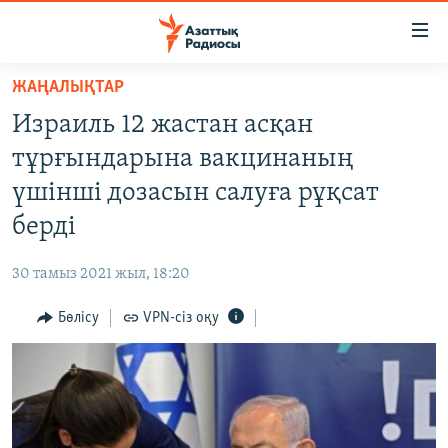
Accessibility
links
Skip
ЖАҢАЛЫҚТАР
to
ЖАҢАЛЫҚТАР
Израиль 12 жастан асқан
main
САЯСАТ
content
тұрғындарына вакцинаның
AZATTYQTV
Skip
үшінші дозасын салуға рұқсат
to
ҚАҢТАР ОҚИҒАСЫ
берді
main
АДАМ ҚҰҚЫҚТАРЫ
Navigation
30 тамыз 2021 жыл, 18:20
Skip
ӘЛЕУМЕТ
to
Бөлісу
VPN-сіз оқу
ӘЛЕМ
Search
АРНАЙЫ ЖОБАЛАР
Русский