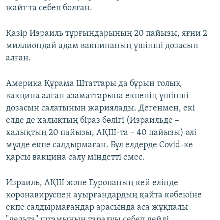
жайт та себеп болған.
Қазір Израиль тұрғындарының 20 пайызы, яғни 2
миллиондай адам вакцинаның үшінші дозасын
алған.
Америка Құрама Штаттары да бұрын толық
вакцина алған азаматтарына екпенің үшінші
дозасын салатынын жариялады. Дегенмен, екі
елде де халықтың біраз бөлігі (Израильде –
халықтың 20 пайызы, АҚШ-та – 40 пайызы) әлі
мүлде екпе салдырмаған. Бұл елдерде Covid-ке
қарсы вакцина салу міндетті емес.
Израиль, АҚШ және Еуропаның кей елінде
коронавируспен ауырғандардың қайта көбеюіне
екпе салдырмағандар арасында аса жұқпалы
"дельта" штамының таралуы себеп дейді