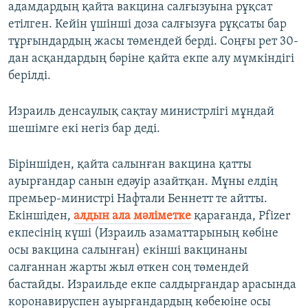
адамдардың қайта вакцина салғызуына рұқсат
етілген. Кейін үшінші доза салғызуға рұқсаты бар
тұрғындардың жасы төмендей берді. Соңғы рет 30-
дан асқандардың бәріне қайта екпе алу мүмкіндігі
берілді.
Израиль денсаулық сақтау министрлігі мұндай
шешімге екі негіз бар деді.
Біріншіден, қайта салынған вакцина қатты
ауырғандар санын едәуір азайтқан. Мұны елдің
премьер-министрі Нафтали Беннетт те айтты.
Екіншіден,
алдын ала мәліметке
қарағанда, Pfizer
екпесінің күші (Израиль азаматтарының көбіне
осы вакцина салынған) екінші вакцинаны
салғаннан жарты жыл өткен соң төмендей
бастайды. Израильде екпе салдырғандар арасында
коронавируспен ауырғандардың көбеюіне осы