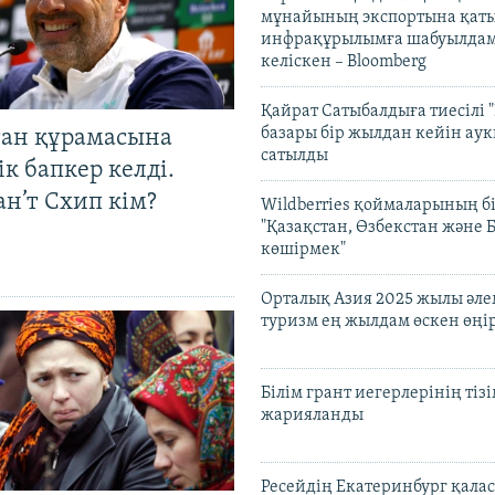
мұнайының экспортына қаты
инфрақұрылымға шабуылдам
келіскен – Bloomberg
Қайрат Сатыбалдыға тиесілі "
базары бір жылдан кейін ау
тан құрамасына
сатылды
к бапкер келді.
н’т Схип кім?
Wildberries қоймаларының бі
"Қазақстан, Өзбекстан және 
көшірмек"
Орталық Азия 2025 жылы әл
туризм ең жылдам өскен өңі
Білім грант иегерлерінің тізі
жарияланды
Ресейдің Екатеринбург қала