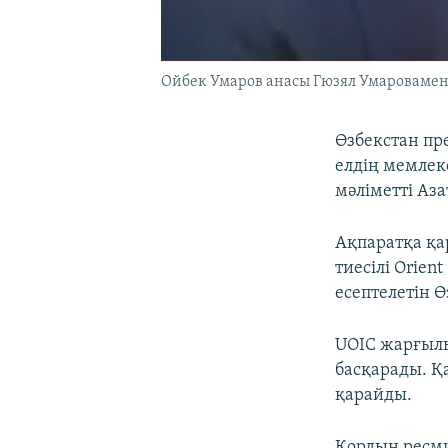
Ойбек Умаров анасы Гюзял Умаровамен 
Өзбекстан пр
елдің мемлек
мәліметті Аз
Ақпаратқа қа
тиесілі Orien
есептелетін 
UOIC жарғыл
басқарады. Қ
қарайды.
Қордың ресми