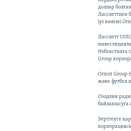
доллар болға
Ласслеттпен 
ірі көлемі Or
Ласслетт UOI
инвестициялы
Өзбекстанға 
Group корпор
Orient Group
және футбол к
Озодлик ради
байланысуға 
Зерттеуге қа
корпорациясын