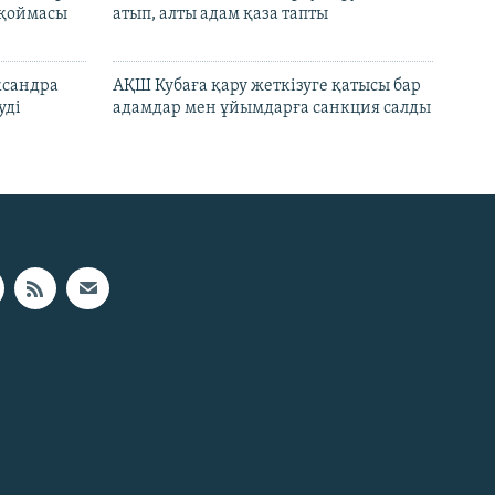
 қоймасы
атып, алты адам қаза тапты
ксандра
АҚШ Кубаға қару жеткізуге қатысы бар
уді
адамдар мен ұйымдарға санкция салды