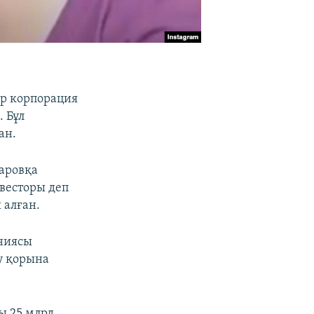
ар корпорация
. Бұл
ан.
маровқа
нвесторы деп
 алған.
ниясы
у қорына
ы 25 млрд