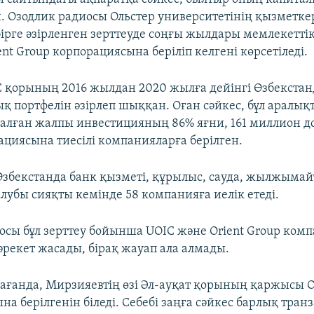
н. Озодлик радиосы Ольстер университетінің қызметке
бірге әзірленген зерттеуде соңғы жылдары мемлекетт
ient Group корпорациясына беріліп келгені көрсетіледі.
C қорының 2016 жылдан 2020 жылға дейінгі Өзбекста
қ портфелін әзірлеп шыққан. Оған сәйкес, бұл аралық
салған жалпы инвестицияның 86% яғни, 161 миллион д
ациясына тиесілі компанияларға берілген.
 Өзбекстанда банк қызметі, құрылыс, сауда, жылжымай
лубы сияқты кемінде 58 компанияға иелік етеді.
осы бұл зерттеу бойынша UOIC және Orient Group ко
әрекет жасады, бірақ жауап ала алмады.
рағанда, Мирзияевтің өзі Әл-ауқат қорының қаржысы O
а берілгенін біледі. Себебі заңға сәйкес барлық тран