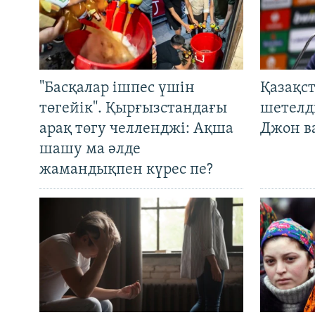
"Басқалар ішпес үшін
Қазақс
төгейік". Қырғызстандағы
шетелді
арақ төгу челленджі: Ақша
Джон ва
шашу ма әлде
жамандықпен күрес пе?