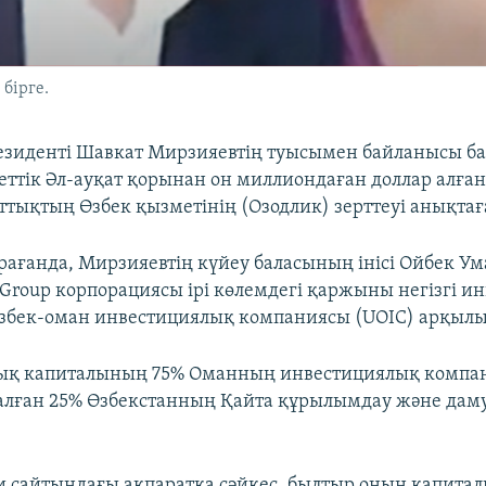
бірге.
езиденті Шавкат Мирзияевтің туысымен байланысы б
еттік Әл-ауқат қорынан он миллиондаған доллар алған
аттықтың Өзбек қызметінің (Озодлик) зерттеуі анықтағ
рағанда, Мирзияевтің күйеу баласының інісі Ойбек У
t Group корпорациясы ірі көлемдегі қаржыны негізгі и
Өзбек-оман инвестициялық компаниясы (UOIC) арқылы
ық капиталының 75% Оманның инвестициялық компа
алған 25% Өзбекстанның Қайта құрылымдау және дам
 сайтындағы ақпаратқа сәйкес, былтыр оның капитал