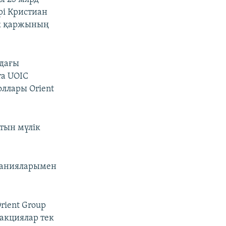
рі Кристиан
ік қаржының
ндағы
та UOIC
оллары Orient
тын мүлік
мпанияларымен
rient Group
закциялар тек