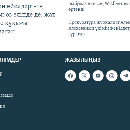
шабуылынан соң Wildberries
ен әйелдерінің
өртенді
: өз елінде де, жат
де құқығы
Прокуратура журналист Але
Алёхованың үкімін жеңілдет
маған
сұраған
БӨЛІМДЕР
ЖАЗЫЛЫҢЫЗ
р
әлемде
зия