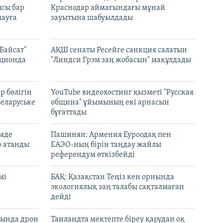
сы бар
Краснодар аймағындағы мұнай
ауға
зауытына шабуылдады
Байсат"
АҚШ сенаты Ресейге санкция салатын
кционда
"Линдси Грэм заң жобасын" мақұлдады
р бөлігін
YouTube видеохостинг қызметі "Русская
Беларуське
община" ұйымының екі арнасын
бұғаттады
емде
Пашинян: Армения Еуроодақ пен
р атанды
ЕАЭО-ның бірін таңдау жайлы
референдум өткізбейді
мі
БАҚ: Қазақстан Теңіз кен орнында
экологиялық заң талабы сақталмаған
дейді
сында дрон
Таиландта мектепте біреу қарудан оқ