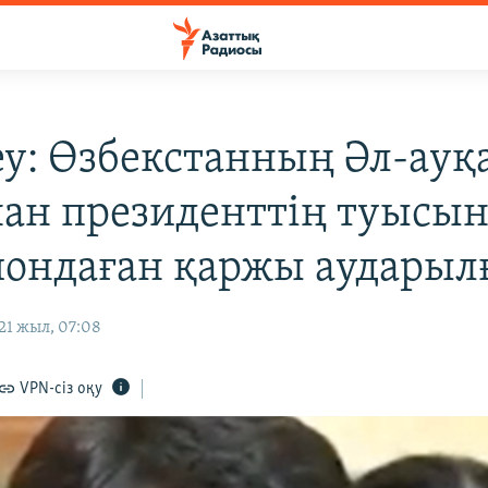
еу: Өзбекстанның Әл-ауқ
ан президенттің туысын
ондаған қаржы аударыл
21 жыл, 07:08
VPN-сіз оқу