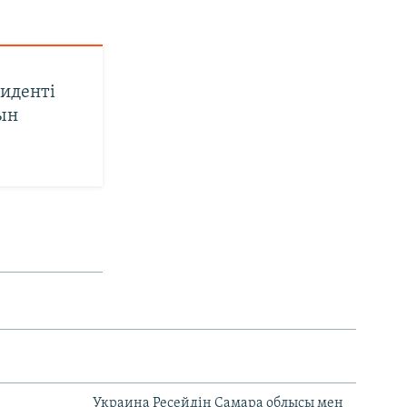
зиденті
ын
н
Украина Ресейдің Самара облысы мен