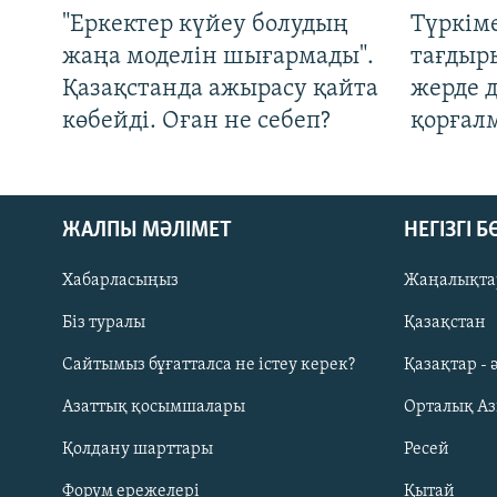
"Еркектер күйеу болудың
Түркім
жаңа моделін шығармады".
тағдыры
Қазақстанда ажырасу қайта
жерде 
көбейді. Оған не себеп?
қорғал
ЖАЛПЫ МӘЛІМЕТ
НЕГІЗГІ 
Хабарласыңыз
Жаңалықта
Біз туралы
Қазақстан
Русский
Сайтымыз бұғатталса не істеу керек?
Қазақтар - 
Азаттық қосымшалары
Орталық А
ЖАЗЫЛЫҢЫЗ
Қолдану шарттары
Ресей
Форум ережелері
Қытай