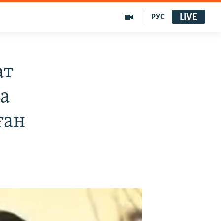
LIVE
РУС
ат
а
ған