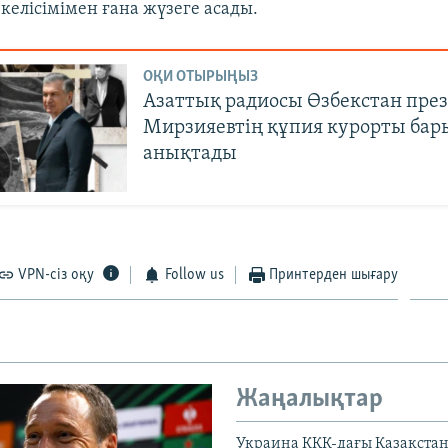
келісімімен ғана жүзеге асады.
ОҚИ ОТЫРЫҢЫЗ
Азаттық радиосы Өзбекстан пре
Мирзияевтің құпия курорты бар
анықтады
VPN-сіз оқу
Follow us
Принтерден шығару
Жаңалықтар
Украина КҚК-дағы Қазақста