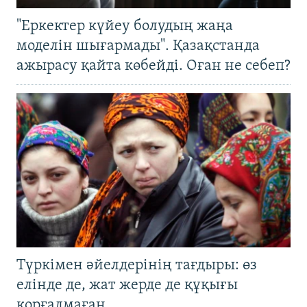
"Еркектер күйеу болудың жаңа
моделін шығармады". Қазақстанда
ажырасу қайта көбейді. Оған не себеп?
Түркімен әйелдерінің тағдыры: өз
елінде де, жат жерде де құқығы
қорғалмаған