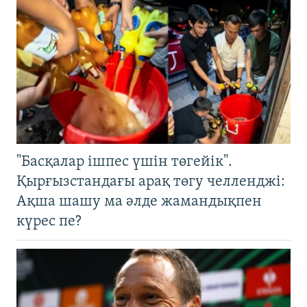
"Басқалар ішпес үшін төгейік".
Қырғызстандағы арақ төгу челленджі:
Ақша шашу ма әлде жамандықпен
күрес пе?