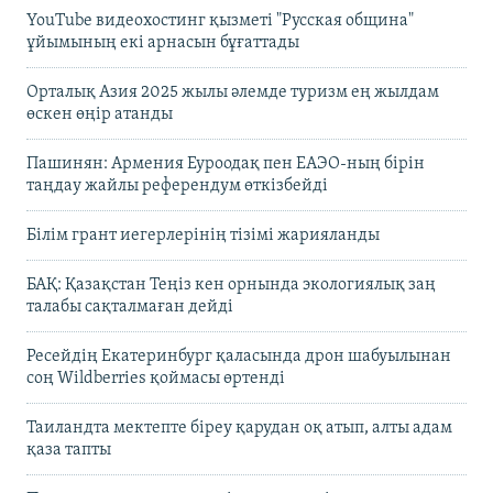
YouTube видеохостинг қызметі "Русская община"
ұйымының екі арнасын бұғаттады
Орталық Азия 2025 жылы әлемде туризм ең жылдам
өскен өңір атанды
Пашинян: Армения Еуроодақ пен ЕАЭО-ның бірін
таңдау жайлы референдум өткізбейді
Білім грант иегерлерінің тізімі жарияланды
БАҚ: Қазақстан Теңіз кен орнында экологиялық заң
талабы сақталмаған дейді
Ресейдің Екатеринбург қаласында дрон шабуылынан
соң Wildberries қоймасы өртенді
Таиландта мектепте біреу қарудан оқ атып, алты адам
қаза тапты