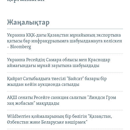
Жаңалықтар
Украина КҚК-дағы Қазақстан мұнайының экспортына
қатысы бар инфрақұрылымға шабуылдамауға келіскен
– Bloomberg
Украина Ресейдің Самара облысы мен Краснодар
аймағындағы мұнай зауытына шабуылдады
Қайрат Сатыбалдыға тиесілі "Байсат" базары бір
жылдан кейін аукционда сатылды
АҚШ сенаты Ресейге санкция салатын "Линдси Грэм
заң жобасын" мақұлдады
Wildberries қоймаларының бір бөлігін "Қазақстан,
Өзбекстан және Беларуське көшірмек"