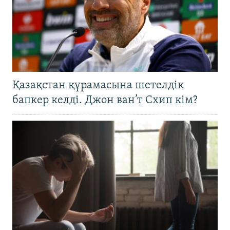
Қазақстан құрамасына шетелдік
бапкер келді. Джон ван’т Схип кім?