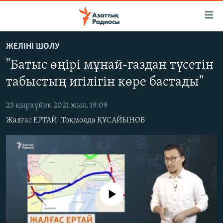
Accessibility
links
Skip
ЖЕЛІНІ ШОЛУ
to
ЖАҢАЛЫҚТАР
"Батыс өңірі мұнай-газдан түсетін
main
САЯСАТ
content
табыстың игілігін көре бастады"
AZATTYQTV
Skip
to
23 қыркүйек 2021 жыл, 19:09
ҚАҢТАР ОҚИҒАСЫ
main
Жалғас ЕРТАЙ
Тоқмолда ҚҰСАЙЫНОВ
АДАМ ҚҰҚЫҚТАРЫ
Navigation
Skip
ӘЛЕУМЕТ
to
ӘЛЕМ
Search
АРНАЙЫ ЖОБАЛАР
No media source currently available
Русский