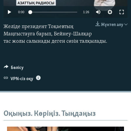
ЖАЗЫЛЫҢЫЗ
0:00
1:26
Жүктеп алу
Желіде президент Тоқаевтың
Басқа тілдерде
Маңғыстауға барып, Бейнеу-Шалқар
тас жолы салынады деген сөзін талқылады.
Бөлісу
VPN-сіз оқу
Оқыңыз. Көріңіз. Тыңдаңыз