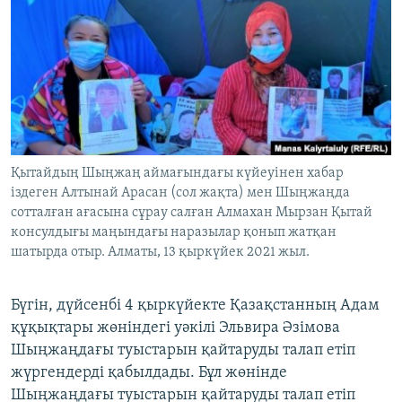
ЖАЗЫЛЫҢЫЗ
Басқа тілдерде
Қытайдың Шыңжаң аймағындағы күйеуінен хабар
іздеген Алтынай Арасан (сол жақта) мен Шыңжаңда
сотталған ағасына сұрау салған Алмахан Мырзан Қытай
консулдығы маңындағы наразылар қонып жатқан
шатырда отыр. Алматы, 13 қыркүйек 2021 жыл.
Бүгін, дүйсенбі 4 қыркүйекте Қазақстанның Адам
құқықтары жөніндегі уәкілі Эльвира Әзімова
Шыңжаңдағы туыстарын қайтаруды талап етіп
жүргендерді қабылдады. Бұл жөнінде
Шыңжаңдағы туыстарын қайтаруды талап етіп