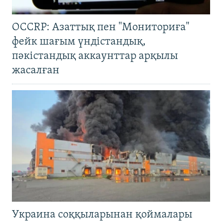
OCCRP: Азаттық пен "Мониториға"
фейк шағым үндістандық,
пәкістандық аккаунттар арқылы
жасалған
Украина соққыларынан қоймалары