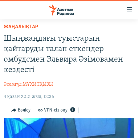
Accessibility
links
Skip
ЖАҢАЛЫҚТАР
to
ЖАҢАЛЫҚТАР
Шыңжаңдағы туыстарын
main
САЯСАТ
content
қайтаруды талап еткендер
AZATTYQTV
Skip
омбудсмен Эльвира Әзімовамен
to
ҚАҢТАР ОҚИҒАСЫ
кездесті
main
АДАМ ҚҰҚЫҚТАРЫ
Navigation
Әсемгүл МҰХИТҚЫЗЫ
Skip
ӘЛЕУМЕТ
to
4 қазан 2021 жыл, 12:36
ӘЛЕМ
Search
АРНАЙЫ ЖОБАЛАР
Бөлісу
VPN-сіз оқу
Русский