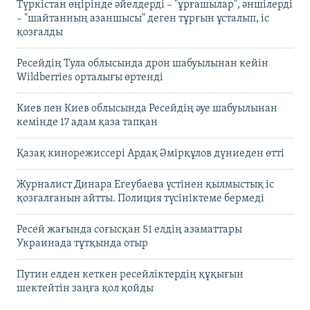
Түркістан өңірінде әйелдерді – "ұрғашылар", әншілерді
– "шайтанның азаншысы" деген тұрғын ұсталып, іс
қозғалды
Ресейдің Тула облысында дрон шабуылынан кейін
Wildberries орталығы өртенді
Киев пен Киев облысында Ресейдің әуе шабуылынан
кемінде 17 адам қаза тапқан
Қазақ кинорежиссері Ардақ Әмірқұлов дүниеден өтті
Журналист Динара Егеубаева үстінен қылмыстық іс
қозғалғанын айтты. Полиция түсініктеме бермеді
Ресей жағында соғысқан 51 елдің азаматтары
Украинада тұтқында отыр
Путин елден кеткен ресейліктердің құқығын
шектейтін заңға қол қойды