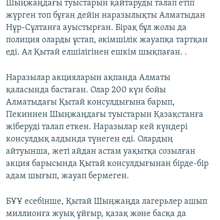
Шыңжаңдағы туыстарын қайтаруды талап етіп
жүрген топ бұған дейін наразылықты Алматыдан
Нұр-Сұлтанға ауыстырған. Бірақ бұл жолы да
полиция оларды ұстап, әкімшілік жауапқа тартқан
еді. Ал Қытай елшілігінен ешкім шықпаған. .
Наразылар акцияларын ақпанда Алматы
қаласында бастаған. Олар 200 күн бойы
Алматыдағы Қытай консулдығына барып,
Пекиннен Шыңжаңдағы туыстарын Қазақстанға
жіберуді талап еткен. Наразылар кей күндері
консулдық алдында түнеген еді. Олардың
айтуынша, жеті айдан астам уақытқа созылған
акция барысында Қытай консулдығынан бірде-бір
адам шығып, жауап бермеген.
БҰҰ есебінше, Қытай Шыңжаңда лагерьлер ашып
миллионға жуық ұйғыр, қазақ және басқа да