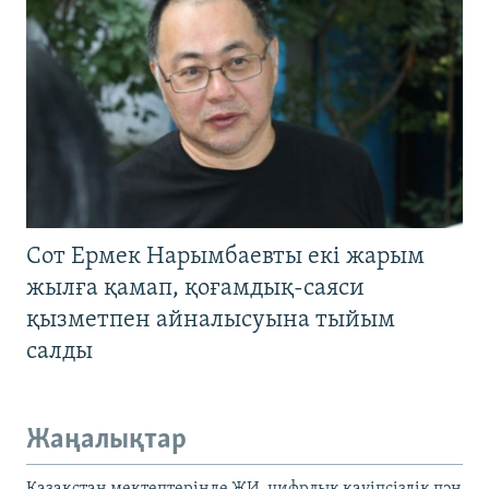
Сот Ермек Нарымбаевты екі жарым
жылға қамап, қоғамдық-саяси
қызметпен айналысуына тыйым
салды
Жаңалықтар
Қазақстан мектептерінде ЖИ, цифрлық қауіпсіздік пән