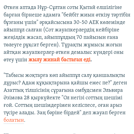
Өткен аптада Нұр-Сұлтан соты Қытай елшілігіне
барған бірнеше адамға "бейбіт жиын өткізу тәртібін
бұзғаны үшін" әрқайсысына 30-50 АЕК көлемінде
айыппұл салған (Сот жауапкерлердің кейбіріне
жеңілдік жасап, айыппұлдың 70 пайызын ғана
төлеуге рұқсат берген). Тұрақты жұмысы жоғын
айтқан жауапкерлер өткен демалыс күндері оны
өтеу үшін
жылу жинай бастаған еді
.
"Табысы жоқтарға көп айыппұл салу қаншалықты
дұрыс? Адам құқықтарына қайшы емес пе?" деген
Азаттық тілшісінің сұрағына омбудсмен Эльвира
Әзімова 28 қыркүйекте "Ол негізі соттың шешімі
ғой. Соттың шешімдерімен келіспесе, оған арыз
түсіре алады. Заң бәріне бірдей" деп жауап берген
болатын
.