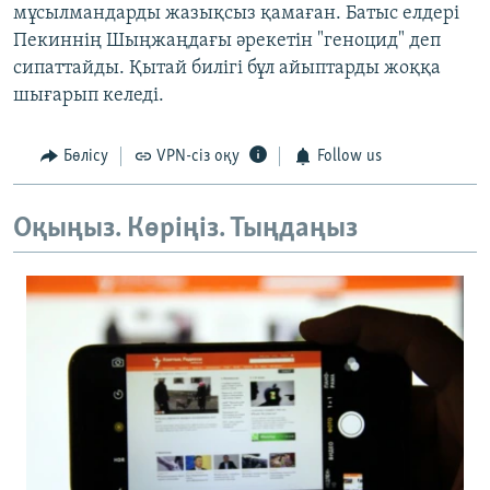
мұсылмандарды жазықсыз қамаған. Батыс елдері
Пекиннің Шыңжаңдағы әрекетін "геноцид" деп
сипаттайды. Қытай билігі бұл айыптарды жоққа
шығарып келеді.
Бөлісу
VPN-сіз оқу
Follow us
Оқыңыз. Көріңіз. Тыңдаңыз