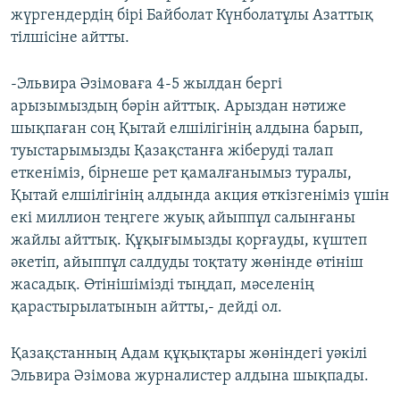
жүргендердің бірі Байболат Күнболатұлы Азаттық
тілшісіне айтты.
-Эльвира Әзімоваға 4-5 жылдан бергі
арызымыздың бәрін айттық. Арыздан нәтиже
шықпаған соң Қытай елшілігінің алдына барып,
туыстарымызды Қазақстанға жіберуді талап
еткеніміз, бірнеше рет қамалғанымыз туралы,
Қытай елшілігінің алдында акция өткізгеніміз үшін
екі миллион теңгеге жуық айыппұл салынғаны
жайлы айттық. Құқығымызды қорғауды, күштеп
әкетіп, айыппұл салдуды тоқтату жөнінде өтініш
жасадық. Өтінішімізді тыңдап, мәселенің
қарастырылатынын айтты,- дейді ол.
Қазақстанның Адам құқықтары жөніндегі уәкілі
Эльвира Әзімова журналистер алдына шықпады.