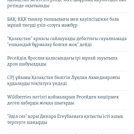
ретінде оқытылады
БАҚ: КҚК танкер тапшылығы мен қауіпсіздікке бола
мұнай тиеуді үзіп-созуға мәжбүр
"Қазақстан" арнасы сайлауалды дебаттағы сауалнамада
"ешқандай бұрмалау болған жоқ" дейді
Ресейдің Ярослав қаласындағы ірі мұнай зауытына
дрон шабуылдады
CPJ ұйымы Қазақстан билігін Лұқпан Ахмедияровты
қудалауды тоқтатуға үндеді
Wildberries негізгі қоймаларын Ресейден көшірмек
деген хабарды жоққа шығарды
"Әділ сөз" қоры Динара Егеубаеваға қатысты істі ашық
тергеуге шақырды