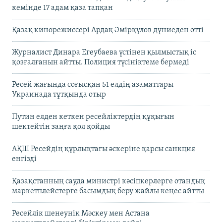
кемінде 17 адам қаза тапқан
Қазақ кинорежиссері Ардақ Әмірқұлов дүниеден өтті
Журналист Динара Егеубаева үстінен қылмыстық іс
қозғалғанын айтты. Полиция түсініктеме бермеді
Ресей жағында соғысқан 51 елдің азаматтары
Украинада тұтқында отыр
Путин елден кеткен ресейліктердің құқығын
шектейтін заңға қол қойды
АҚШ Ресейдің құрлықтағы әскеріне қарсы санкция
енгізді
Қазақстанның сауда министрі кәсіпкерлерге отандық
маркетплейстерге басымдық беру жайлы кеңес айтты
Ресейлік шенеунік Мәскеу мен Астана