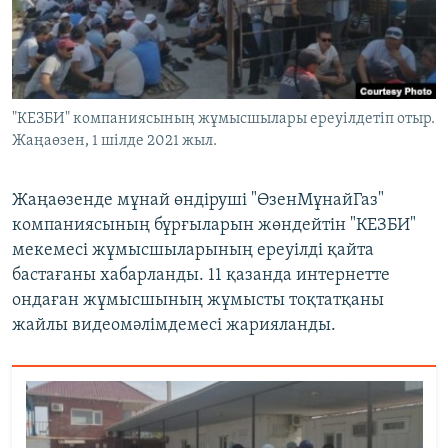
ЖАЗЫЛЫҢЫЗ
Басқа тілдерде
"КЕЗБИ" компаниясының жұмысшылары ереуілдетіп отыр.
Жаңаөзен, 1 шілде 2021 жыл.
Жаңаөзенде мұнай өндіруші "ӨзенМұнайГаз"
компаниясының бұрғыларын жөндейтін "КЕЗБИ"
мекемесі жұмысшыларының ереуілді қайта
бастағаны хабарланды. 11 қазанда интернетте
ондаған жұмысшының жұмысты тоқтатқаны
жайлы видеомәлімдемесі жарияланды.