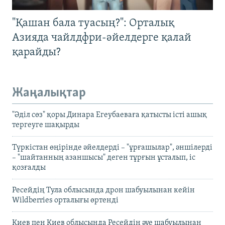
"Қашан бала туасың?": Орталық
Азияда чайлдфри-әйелдерге қалай
қарайды?
Жаңалықтар
"Әділ сөз" қоры Динара Егеубаеваға қатысты істі ашық
тергеуге шақырды
Түркістан өңірінде әйелдерді – "ұрғашылар", әншілерді
– "шайтанның азаншысы" деген тұрғын ұсталып, іс
қозғалды
Ресейдің Тула облысында дрон шабуылынан кейін
Wildberries орталығы өртенді
Киев пен Киев облысында Ресейдің әуе шабуылынан