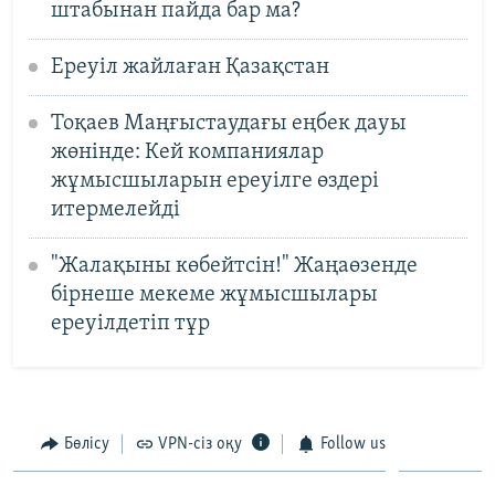
штабынан пайда бар ма?
Ереуіл жайлаған Қазақстан
Тоқаев Маңғыстаудағы еңбек дауы
жөнінде: Кей компаниялар
жұмысшыларын ереуілге өздері
итермелейді
"Жалақыны көбейтсін!" Жаңаөзенде
бірнеше мекеме жұмысшылары
ереуілдетіп тұр
Бөлісу
VPN-сіз оқу
Follow us