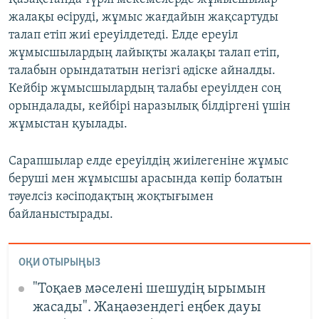
жалақы өсіруді, жұмыс жағдайын жақсартуды
талап етіп жиі ереуілдетеді. Елде ереуіл
жұмысшылардың лайықты жалақы талап етіп,
талабын орындататын негізгі әдіске айналды.
Кейбір жұмысшылардың талабы ереуілден соң
орындалады, кейбірі наразылық білдіргені үшін
жұмыстан қуылады.
Сарапшылар елде ереуілдің жиілегеніне жұмыс
беруші мен жұмысшы арасында көпір болатын
тәуелсіз кәсіподақтың жоқтығымен
байланыстырады.
ОҚИ ОТЫРЫҢЫЗ
"Тоқаев мәселені шешудің ырымын
жасады". Жаңаөзендегі еңбек дауы