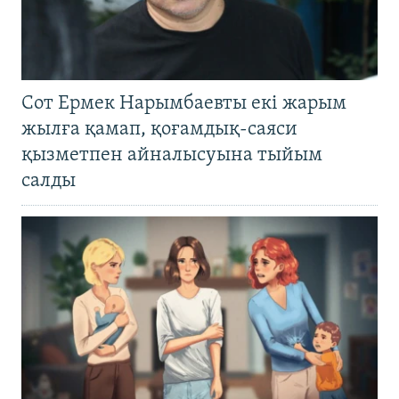
Сот Ермек Нарымбаевты екі жарым
жылға қамап, қоғамдық-саяси
қызметпен айналысуына тыйым
салды