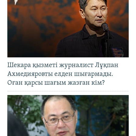
Шекара қызметі журналист Лұқпан
Ахмедияровты елден шығармады.
Оған қарсы шағым жазған кім?