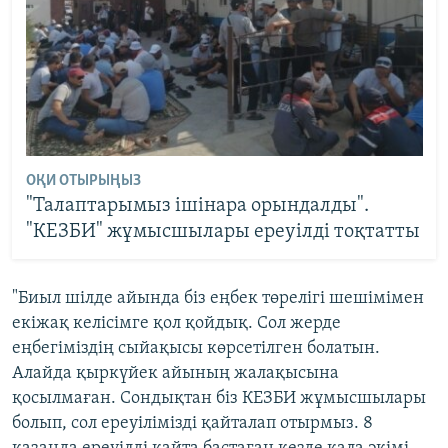
ОҚИ ОТЫРЫҢЫЗ
"Талаптарымыз ішінара орындалды".
"КЕЗБИ" жұмысшылары ереуілді тоқтатты
"Биыл шілде айында біз еңбек төрелігі шешімімен
екіжақ келісімге қол қойдық. Сол жерде
еңбегіміздің сыйақысы көрсетілген болатын.
Алайда қыркүйек айының жалақысына
қосылмаған. Сондықтан біз КЕЗБИ жұмысшылары
болып, сол ереуілімізді қайталап отырмыз. 8