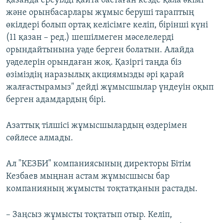
қазанда ереуілді қайта бастаған кезде қала әкімі
және орынбасарлары жұмыс беруші тараптың
өкілдері болып ортақ келісімге келіп, бірінші күні
(11 қазан – ред.) шешілмеген мәселелерді
орындайтынына уәде берген болатын. Алайда
уәделерін орындаған жоқ. Қазіргі таңда біз
өзіміздің наразылық акциямызды әрі қарай
жалғастырамыз" дейді жұмысшылар үндеуін оқып
берген адамдардың бірі.
Азаттық тілшісі жұмысшылардың өздерімен
сөйлесе алмады.
Ал "КЕЗБИ" компаниясының директоры Бітім
Кезбаев мыңнан астам жұмысшысы бар
компанияның жұмысты тоқтатқанын растады.
– Заңсыз жұмысты тоқтатып отыр. Келіп,