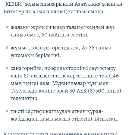
"КЕЗБИ" жұмысшыларының Азаттыққа ұсынған
Бітімгерлік комиссияның хаттамасында:
жалақы жұмысшылар талап еткендей жүз
пайыз емес, 50 пайызға өсетіні;
жұмыс жоспары орындалса, 25-35 пайыз
үстемақы берілетіні;
санаторийге, профилакторийге сауықтыру
үшін 50 айлық есептік көрсеткішке тең (146
мың теңге) ақы, Мұнайшылар күні мен
Тәуелсіздік күніне орай 30 АЕК (87500 теңге)
төленетіні;
тиісті сертификаттаудан өткен құрал-
жабдықпен қамтамасыз етілетіні айтылған.
Қазақстанда түрлі мекемелерде жұмысшылар