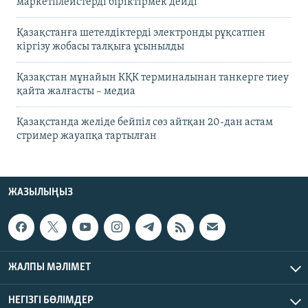
маркетплейстерді біріктірмек дейді
Қазақстанға шетелдіктерді электронды рұқсатпен
кіргізу жобасы талқыға ұсынылды
Қазақстан мұнайын КҚК терминалынан танкерге тиеу
қайта жалғасты – медиа
Қазақстанда желіде бейпіл сөз айтқан 20-дан астам
стример жауапқа тартылған
ЖАЗЫЛЫҢЫЗ
ЖАЛПЫ МӘЛІМЕТ
НЕГІЗГІ БӨЛІМДЕР