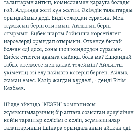
талаптарын айтып, комиссиямен қарауға болады
ғой. Алдында жеті күн жатты. Әкімдік талаптарды
орындаймыз деді. Енді солардан сұрасын. Мен
жұмысын беріп отырмын. Айлығын беріп
отырмын. Еңбек шарты бойынша көрсетілген
нәрселерді орындап отырмын. Өткенде былай
болған еді десе, соны шешкендерден сұрасын.
Еңбек етпеген адамға сыйақы бола ма? Ешқандай
табыс әкелмесе мен қалай төлеймін? Айлықты
үкіметтің өзі елу пайызға көтеріп берген. Айлық
жаман емес. Қазір жағдай күрделі, - дейді Бітім
Кезбаев.
Шілде айында "КЕЗБИ" компаниясы
жұмысшыларының бір аптаға созылған ереуілінен
кейін тараптар келісімге келіп, жұмысшылар
талаптарының ішінара орындалғанын айтқан еді.