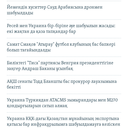
Йемендік хуситтер Сауд Арабиясына дронмен
шабуылдады
Ресей мен Украина бір-біріне әуе шабуылын жасады:
екі жақтан да қаза тапқандар бар
Самат Смақов "Атырау" футбол клубының бас бапкері
болып тағайындалды
Биліктегі "Тиса" партиясы Венгрия президенттігіне
заңгер Андраш Баканы ұсынбақ
АҚШ сенаты Тодд Бланшты бас прокурор лауазымына
бекітті
Украина Түркиядан ATACMS зымырандары мен M270
қондырғыларын сатып алмақ
Украина КҚК-дағы Қазақстан мұнайының экспортына
қатысы бар инфрақұрылымға шабуылдамауға келіскен