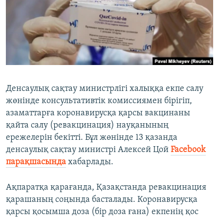
ЖАЗЫЛЫҢЫЗ
Басқа тілдерде
Денсаулық сақтау министрлігі халыққа екпе салу
жөнінде консультативтік комиссиямен бірігіп,
азаматтарға коронавирусқа қарсы вакцинаны
қайта салу (ревакцинация) науқанының
ережелерін бекітті. Бұл жөнінде 13 қазанда
денсаулық сақтау министрі Алексей Цой
Facebook
парақшасында
хабарлады.
Ақпаратқа қарағанда, Қазақстанда ревакцинация
қарашаның соңында басталады. Коронавирусқа
қарсы қосымша доза (бір доза ғана) екпенің қос