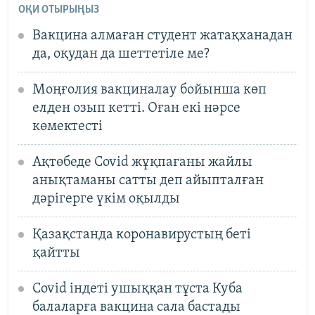
ОҚИ ОТЫРЫҢЫЗ
Вакцина алмаған студент жатақханадан
да, оқудан да шеттетіле ме?
Моңғолия вакциналау бойынша көп
елден озып кетті. Оған екі нәрсе
көмектесті
Ақтөбеде Covid жұқпағаны жайлы
анықтаманы сатты деп айыпталған
дәрігерге үкім оқылды
Қазақстанда коронавирустың беті
қайтты
Covid індеті ушыққан тұста Куба
балаларға вакцина сала бастады