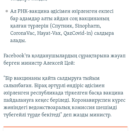
Ал РНК-вакцина әдісімен әзірленген екпесі
бар адамдар алты айдан соң вакцинаның
қалған түрлерін (Спутник, Sinopharm,
CoronaVac, Hayat-Vax, QazCovid-in) салдыра
алады.
Facebook'та қолданушылардың сұрақтарына жауап
берген министр Алексей Цой:
"Бір вакцинаны қайта салдыруға тыйым
салынбаған. Бірақ әртүрлі өндіріс әдісімен
әзірленген республикада тіркелген басқа вакцина
пайдалануға кеңес беріледі. Коронавируспен күрес
жөніндегі ведомствоаралық комиссия шешімді
түбегейлі түрде бекітеді" деп жазды министр.