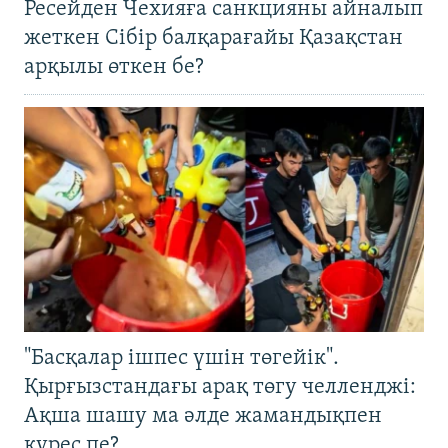
Ресейден Чехияға санкцияны айналып
жеткен Сібір балқарағайы Қазақстан
арқылы өткен бе?
"Басқалар ішпес үшін төгейік".
Қырғызстандағы арақ төгу челленджі:
Ақша шашу ма әлде жамандықпен
күрес пе?