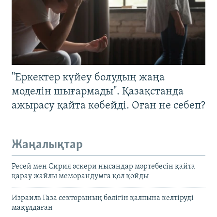
"Еркектер күйеу болудың жаңа
моделін шығармады". Қазақстанда
ажырасу қайта көбейді. Оған не себеп?
Жаңалықтар
Ресей мен Сирия әскери нысандар мәртебесін қайта
қарау жайлы меморандумға қол қойды
Израиль Газа секторының бөлігін қалпына келтіруді
мақұлдаған