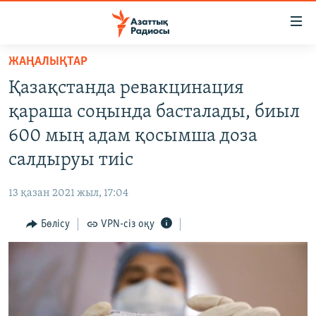
Accessibility
links
Skip
ЖАҢАЛЫҚТАР
to
ЖАҢАЛЫҚТАР
Қазақстанда ревакцинация
main
САЯСАТ
content
қараша соңында басталады, биыл
AZATTYQTV
Skip
600 мың адам қосымша доза
to
ҚАҢТАР ОҚИҒАСЫ
салдыруы тиіс
main
АДАМ ҚҰҚЫҚТАРЫ
Navigation
13 қазан 2021 жыл, 17:04
Skip
ӘЛЕУМЕТ
to
Бөлісу
VPN-сіз оқу
ӘЛЕМ
Search
АРНАЙЫ ЖОБАЛАР
Русский