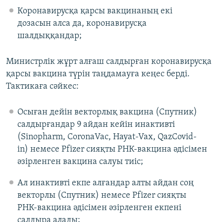
Коронавирусқа қарсы вакцинаның екі
дозасын алса да, коронавирусқа
шалдыққандар;
Министрлік жұрт алғаш салдырған коронавирусқа
қарсы вакцина түрін таңдамауға кеңес берді.
Тактикаға сәйкес:
Осыған дейін векторлық вакцина (Спутник)
салдырғандар 9 айдан кейін инактивті
(Sinopharm, CoronaVac, Hayat-Vax, QazCovid-
in) немесе Pfizer сияқты РНК-вакцина әдісімен
әзірленген вакцина салуы тиіс;
Ал инактивті екпе алғандар алты айдан соң
векторлы (Спутник) немесе Pfizer сияқты
РНК-вакцина әдісімен әзірленген екпені
салдыра алады;