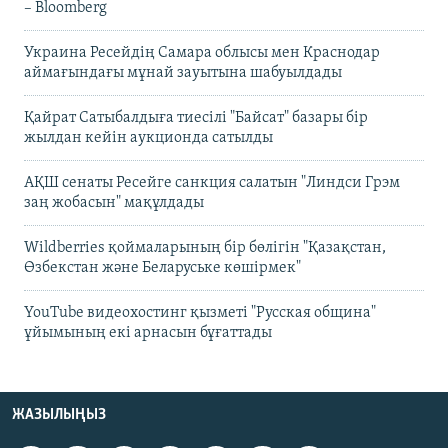
– Bloomberg
Украина Ресейдің Самара облысы мен Краснодар
аймағындағы мұнай зауытына шабуылдады
Қайрат Сатыбалдыға тиесілі "Байсат" базары бір
жылдан кейін аукционда сатылды
АҚШ сенаты Ресейге санкция салатын "Линдси Грэм
заң жобасын" мақұлдады
Wildberries қоймаларының бір бөлігін "Қазақстан,
Өзбекстан және Беларуське көшірмек"
YouTube видеохостинг қызметі "Русская община"
ұйымының екі арнасын бұғаттады
ЖАЗЫЛЫҢЫЗ