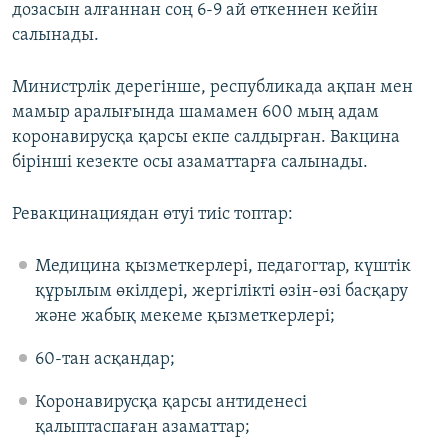
дозасын алғаннан соң 6-9 ай өткеннен кейін
салынады.
Министрлік дерегінше, республикада ақпан мен
мамыр аралығында шамамен 600 мың адам
коронавирусқа қарсы екпе салдырған. Вакцина
бірінші кезекте осы азаматтарға салынады.
Ревакцинациядан өтуі тиіс топтар:
Медицина қызметкерлері, педагогтар, күштік
құрылым өкілдері, жергілікті өзін-өзі басқару
және жабық мекеме қызметкерлері;
60-тан асқандар;
Коронавирусқа қарсы антиденесі
қалыптаспаған азаматтар;