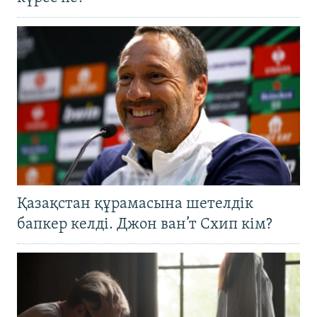
Қазақстан құрамасына шетелдік
бапкер келді. Джон ван’т Схип кім?