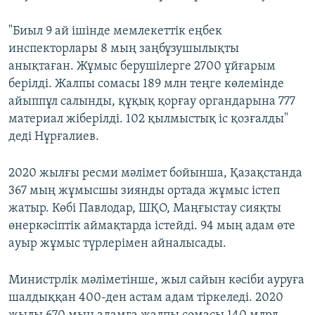
"Биыл 9 ай ішінде мемлекеттік еңбек
инспекторлары 8 мың заңбұзушылықты
анықтаған. Жұмыс берушілерге 2700 ұйғарым
берілді. Жалпы сомасы 189 млн теңге көлемінде
айыппұл салынды, құқық қорғау органдарына 777
материал жіберілді. 102 қылмыстық іс қозғалды"
деді Нұрғалиев.
2020 жылғы ресми мәлімет бойынша, Қазақстанда
367 мың жұмысшы зиянды ортада жұмыс істеп
жатыр. Көбі Павлодар, ШҚО, Маңғыстау сияқты
өнеркәсіптік аймақтарда істейді. 94 мың адам өте
ауыр жұмыс түрлерімен айналысады.
Министрлік мәліметінше, жыл сайын кәсіби ауруға
шалдыққан 400-ден астам адам тіркеледі. 2020