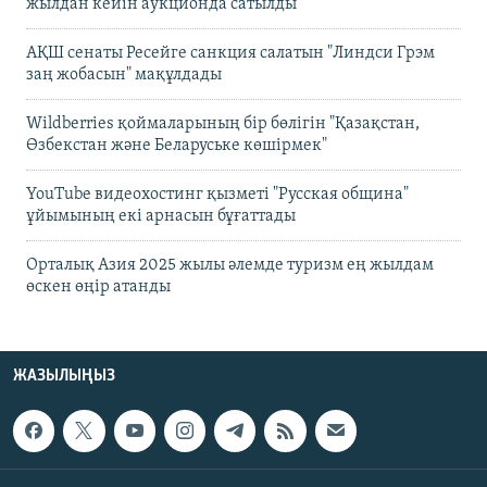
жылдан кейін аукционда сатылды
АҚШ сенаты Ресейге санкция салатын "Линдси Грэм
заң жобасын" мақұлдады
Wildberries қоймаларының бір бөлігін "Қазақстан,
Өзбекстан және Беларуське көшірмек"
YouTube видеохостинг қызметі "Русская община"
ұйымының екі арнасын бұғаттады
Орталық Азия 2025 жылы әлемде туризм ең жылдам
өскен өңір атанды
ЖАЗЫЛЫҢЫЗ