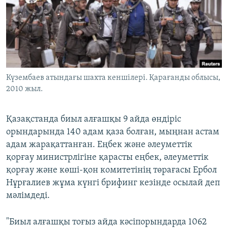
ЖАЗЫЛЫҢЫЗ
Басқа тілдерде
Күзембаев атындағы шахта кеншілері. Қарағанды облысы,
2010 жыл.
Қазақстанда биыл алғашқы 9 айда өндіріс
орындарында 140 адам қаза болған, мыңнан астам
адам жарақаттанған. Еңбек және әлеуметтік
қорғау министрлігіне қарасты еңбек, әлеуметтік
қорғау және көші-қон комитетінің төрағасы Ербол
Нұрғалиев жұма күнгі брифинг кезінде осылай деп
мәлімдеді.
"Биыл алғашқы тоғыз айда кәсіпорындарда 1062