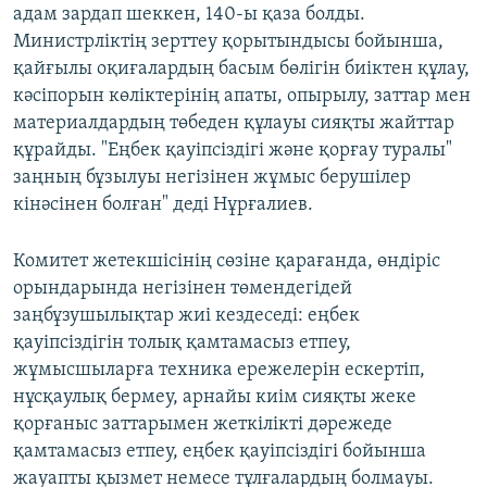
адам зардап шеккен, 140-ы қаза болды.
Министрліктің зерттеу қорытындысы бойынша,
қайғылы оқиғалардың басым бөлігін биіктен құлау,
кәсіпорын көліктерінің апаты, опырылу, заттар мен
материалдардың төбеден құлауы сияқты жайттар
құрайды. "Еңбек қауіпсіздігі және қорғау туралы"
заңның бұзылуы негізінен жұмыс берушілер
кінәсінен болған" деді Нұрғалиев.
Комитет жетекшісінің сөзіне қарағанда, өндіріс
орындарында негізінен төмендегідей
заңбұзушылықтар жиі кездеседі: еңбек
қауіпсіздігін толық қамтамасыз етпеу,
жұмысшыларға техника ережелерін ескертіп,
нұсқаулық бермеу, арнайы киім сияқты жеке
қорғаныс заттарымен жеткілікті дәрежеде
қамтамасыз етпеу, еңбек қауіпсіздігі бойынша
жауапты қызмет немесе тұлғалардың болмауы.