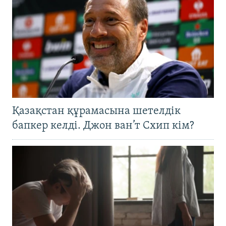
Қазақстан құрамасына шетелдік
бапкер келді. Джон ван’т Схип кім?