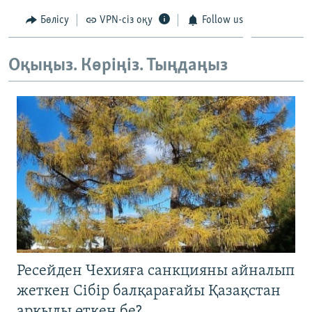
Бөлісу
VPN-сіз оқу
Follow us
Оқыңыз. Көріңіз. Тыңдаңыз
Ресейден Чехияға санкцияны айналып
жеткен Сібір балқарағайы Қазақстан
арқылы өткен бе?