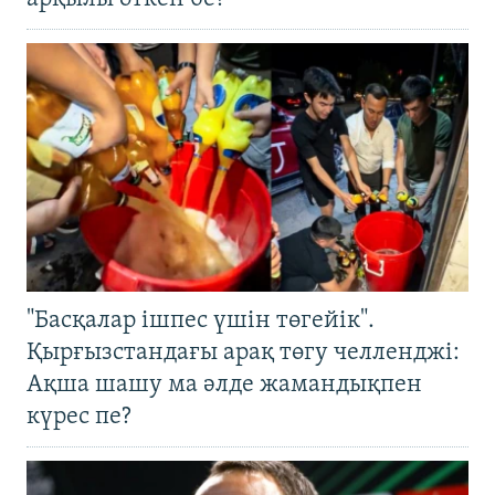
"Басқалар ішпес үшін төгейік".
Қырғызстандағы арақ төгу челленджі:
Ақша шашу ма әлде жамандықпен
күрес пе?