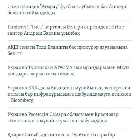
Самат Смақов "Атырау" футбол клубының бас бапкері
болып тағайындалды
Биліктегі "Тиса" партиясы Венгрия президенттігіне
заңгер Андраш Баканы ұсынбақ
АҚШ сенаты Тодд Бланшты бас прокурор лауазымына
бекітті
Украина Түркиядан ATACMS зымырандары мен M270
қондырғыларын сатып алмақ
Украина КҚК-дағы Қазақстан мұнайының экспортына
қатысы бар инфрақұрылымға шабуылдамауға келіскен
– Bloomberg
Украина Ресейдің Самара облысы мен Краснодар
аймағындағы мұнай зауытына шабуылдады
Қайрат Сатыбалдыға тиесілі "Байсат" базары бір