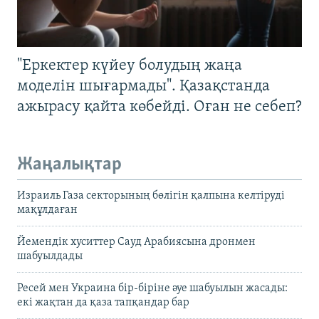
"Еркектер күйеу болудың жаңа
моделін шығармады". Қазақстанда
ажырасу қайта көбейді. Оған не себеп?
Жаңалықтар
Израиль Газа секторының бөлігін қалпына келтіруді
мақұлдаған
Йемендік хуситтер Сауд Арабиясына дронмен
шабуылдады
Ресей мен Украина бір-біріне әуе шабуылын жасады:
екі жақтан да қаза тапқандар бар