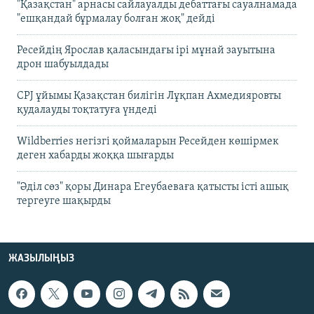
"Қазақстан" арнасы сайлауалды дебаттағы сауалнамада
"ешқандай бұрмалау болған жоқ" дейді
Ресейдің Ярослав қаласындағы ірі мұнай зауытына
дрон шабуылдады
CPJ ұйымы Қазақстан билігін Лұқпан Ахмедияровты
қудалауды тоқтатуға үндеді
Wildberries негізгі қоймаларын Ресейден көшірмек
деген хабарды жоққа шығарды
"Әділ сөз" қоры Динара Егеубаеваға қатысты істі ашық
тергеуге шақырды
ЖАЗЫЛЫҢЫЗ