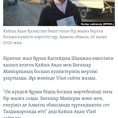
ЖАЗЫЛЫҢЫЗ
Басқа тілдерде
Қайша Ақан Қазақстан билігі өзіне бір жылға берген
босқын куәлігін көрсетіп тұр. Алматы облысы, 30 қазан
2020 жыл.
Бірнеше жыл бұрын Қытайдың Шыңжаң өлкесінен
қашып келген Қайша Ақан мен Бағашар
Мәлікұлының босқын куәліктерінің мерзімі
ұзартылды. Бұл жөнінде Vlast сайты жазды.
"Он күндей бұрын біздің босқын мәртебемізді тағы
бір жылға созды. Бағашар Мәлікұлы және мен,
екеуіміз де Алматы облысында тұрғандықтан сот
Талдықорғанда өтті" деді Қайша Ақан Vlast