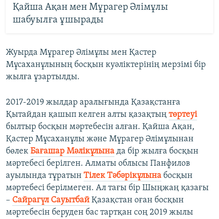
Қайша Ақан мен Мұрагер Әлімұлы
шабуылға ұшырады
Жуырда Мұрагер Әлімұлы мен Қастер
Мұсаханұлының босқын куәліктерінің мерзімі бір
жылға ұзартылды.
2017-2019 жылдар аралығында Қазақстанға
Қытайдан қашып келген алты қазақтың
төртеуі
былтыр босқын мәртебесін алған. Қайша Ақан,
Қастер Мұсаханұлы және Мұрагер Әлімұлынан
бөлек
Бағашар Мәлікұлына
да бір жылға босқын
мәртебесі берілген. Алматы облысы Панфилов
ауылында тұратын
Тілек Тәбәрікұлына
босқын
мәртебесі берілмеген. Ал тағы бір Шыңжаң қазағы
–
Сайрагүл Сауытбай
Қазақстан оған босқын
мәртебесін беруден бас тартқан соң 2019 жылы