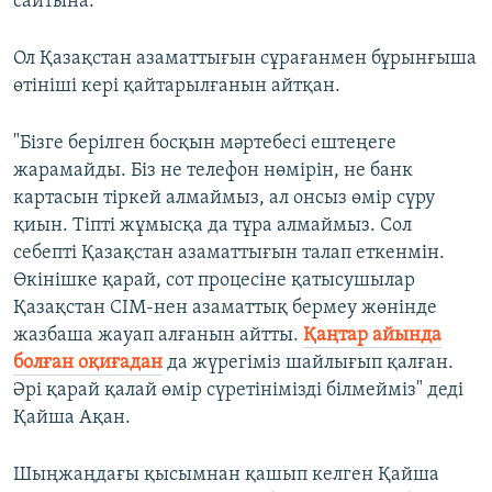
сайтына.
Ол Қазақстан азаматтығын сұрағанмен бұрынғыша
өтініші кері қайтарылғанын айтқан.
"Бізге берілген босқын мәртебесі ештеңеге
жарамайды. Біз не телефон нөмірін, не банк
картасын тіркей алмаймыз, ал онсыз өмір сүру
қиын. Тіпті жұмысқа да тұра алмаймыз. Сол
себепті Қазақстан азаматтығын талап еткенмін.
Өкінішке қарай, сот процесіне қатысушылар
Қазақстан СІМ-нен азаматтық бермеу жөнінде
жазбаша жауап алғанын айтты.
Қаңтар айында
болған оқиғадан
да жүрегіміз шайлығып қалған.
Әрі қарай қалай өмір сүретінімізді білмейміз" деді
Қайша Ақан.
Шыңжаңдағы қысымнан қашып келген Қайша