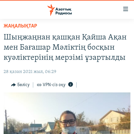
Accessibility
links
Skip
ЖАҢАЛЫҚТАР
to
ЖАҢАЛЫҚТАР
Шыңжаңнан қашқан Қайша Ақан
main
САЯСАТ
content
мен Бағашар Мәліктің босқын
AZATTYQTV
Skip
куәліктерінің мерзімі ұзартылды
to
ҚАҢТАР ОҚИҒАСЫ
main
28 қазан 2021 жыл, 06:29
АДАМ ҚҰҚЫҚТАРЫ
Navigation
Skip
Бөлісу
VPN-сіз оқу
ӘЛЕУМЕТ
to
ӘЛЕМ
Search
АРНАЙЫ ЖОБАЛАР
Русский