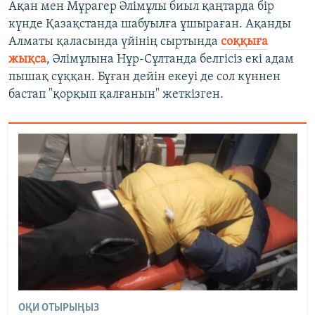
Ақан мен Мұрагер Әлімұлы биыл қаңтарда бір
күнде Қазақстанда шабуылға ұшыраған. Ақанды
Алматы қаласында үйінің сыртында
соққыға
жықса
, Әлімұлына Нұр-Сұлтанда белгісіз екі адам
пышақ сұққан. Бұған дейін екеуі де сол күннен
бастап "қорқып қалғанын" жеткізген.
ОҚИ ОТЫРЫҢЫЗ