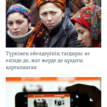
Түркімен әйелдерінің тағдыры: өз
елінде де, жат жерде де құқығы
қорғалмаған