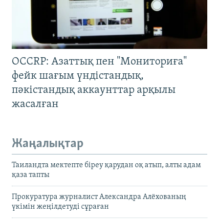
OCCRP: Азаттық пен "Мониториға"
фейк шағым үндістандық,
пәкістандық аккаунттар арқылы
жасалған
Жаңалықтар
Таиландта мектепте біреу қарудан оқ атып, алты адам
қаза тапты
Прокуратура журналист Александра Алёхованың
үкімін жеңілдетуді сұраған