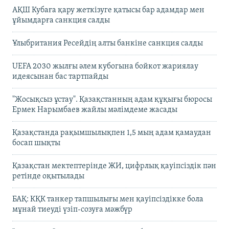
АҚШ Кубаға қару жеткізуге қатысы бар адамдар мен
ұйымдарға санкция салды
Ұлыбритания Ресейдің алты банкіне санкция салды
UEFA 2030 жылғы әлем кубогына бойкот жариялау
идеясынан бас тартпайды
"Жосықсыз ұстау". Қазақстанның адам құқығы бюросы
Ермек Нарымбаев жайлы мәлімдеме жасады
Қазақстанда рақымшылықпен 1,5 мың адам қамаудан
босап шықты
Қазақстан мектептерінде ЖИ, цифрлық қауіпсіздік пән
ретінде оқытылады
БАҚ: КҚК танкер тапшылығы мен қауіпсіздікке бола
мұнай тиеуді үзіп-созуға мәжбүр