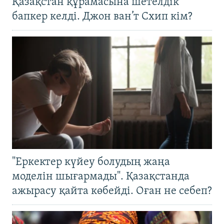
Қазақстан құрамасына шетелдік
бапкер келді. Джон ван’т Схип кім?
"Еркектер күйеу болудың жаңа
моделін шығармады". Қазақстанда
ажырасу қайта көбейді. Оған не себеп?