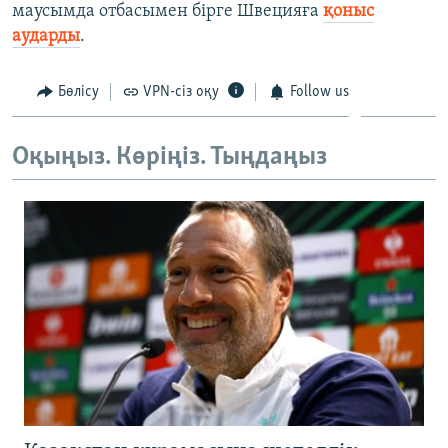
маусымда отбасымен бірге Швецияға
қоныс
аударды
.
Бөлісу
VPN-сіз оқу
Follow us
Оқыңыз. Көріңіз. Тыңдаңыз