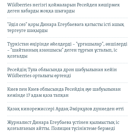
Wildberries негізгі қоймаларын Ресейден көшірмек
деген хабарды жоққа шығарды
"Әділ сөз" қоры Динара Егеубаеваға қатысты істі ашық
тергеуге шақырды
Түркістан өңірінде әйелдерді – "ұрғашылар", әншілерді
– "шайтанның азаншысы" деген тұрғын ұсталып, іс
қозғалды
Ресейдің Тула облысында дрон шабуылынан кейін
Wildberries орталығы өртенді
Киев пен Киев облысында Ресейдің әуе шабуылынан
кемінде 17 адам қаза тапқан
Қазақ кинорежиссері Ардақ Әмірқұлов дүниеден өтті
Журналист Динара Егеубаева үстінен қылмыстық іс
қозғалғанын айтты. Полиция түсініктеме бермеді