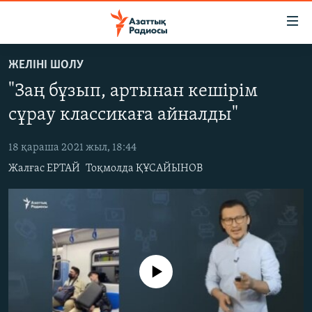
Accessibility
links
Skip
ЖЕЛІНІ ШОЛУ
to
ЖАҢАЛЫҚТАР
"Заң бұзып, артынан кешірім
main
САЯСАТ
content
сұрау классикаға айналды"
AZATTYQTV
Skip
to
18 қараша 2021 жыл, 18:44
ҚАҢТАР ОҚИҒАСЫ
main
Жалғас ЕРТАЙ
Тоқмолда ҚҰСАЙЫНОВ
АДАМ ҚҰҚЫҚТАРЫ
Navigation
Skip
ӘЛЕУМЕТ
to
ӘЛЕМ
Search
АРНАЙЫ ЖОБАЛАР
No media source currently available
Русский