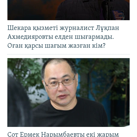
Шекара қызметі журналист Лұқпан
Ахмедияровты елден шығармады.
Оған қарсы шағым жазған кім?
Сот Ермек Нарымбаевты екі жарым