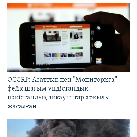
OCCRP: Азаттық пен "Мониториға"
фейк шағым үндістандық,
пәкістандық аккаунттар арқылы
жасалған