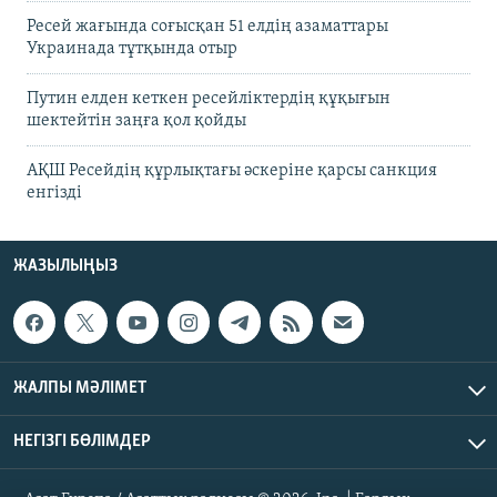
Ресей жағында соғысқан 51 елдің азаматтары
Украинада тұтқында отыр
Путин елден кеткен ресейліктердің құқығын
шектейтін заңға қол қойды
АҚШ Ресейдің құрлықтағы әскеріне қарсы санкция
енгізді
ЖАЗЫЛЫҢЫЗ
ЖАЛПЫ МӘЛІМЕТ
НЕГІЗГІ БӨЛІМДЕР