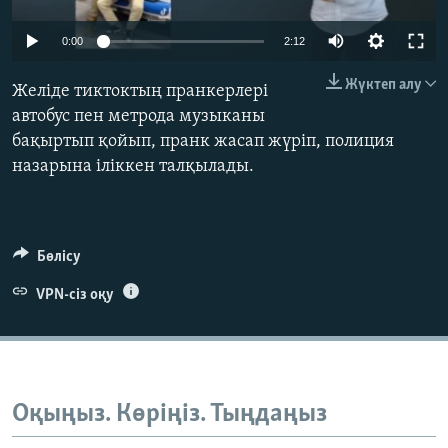
ЖАЗЫЛЫҢЫЗ
0:00
2:12
Жүктеп алу
Желіде тиктоктың пранкерлері
Басқа тілдерде
автобус пен метрода музыканы
бақыртып қойып, пранк жасап жүріп, полиция
назарына іліккен талқылады.
Бөлісу
VPN-сіз оқу
Оқыңыз. Көріңіз. Тыңдаңыз