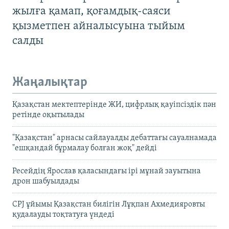
жылға қамап, қоғамдық-саяси
қызметпен айналысуына тыйым
салды
Жаңалықтар
Қазақстан мектептерінде ЖИ, цифрлық қауіпсіздік пән
ретінде оқытылады
"Қазақстан" арнасы сайлауалды дебаттағы сауалнамада
"ешқандай бұрмалау болған жоқ" дейді
Ресейдің Ярослав қаласындағы ірі мұнай зауытына
дрон шабуылдады
CPJ ұйымы Қазақстан билігін Лұқпан Ахмедияровты
қудалауды тоқтатуға үндеді