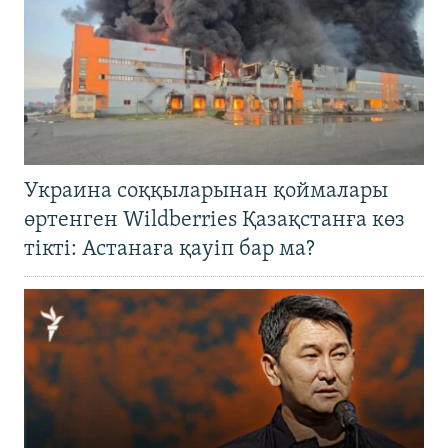
Украина соққыларынан қоймалары
өртенген Wildberries Қазақстанға көз
тікті: Астанаға қауіп бар ма?