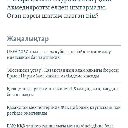
Ахмедияровты елден шығармады.
Оған қарсы шағым жазған кім?
Жаңалықтар
UEFA 2030 жылғы әлем кубогына бойкот жариялау
идеясынан бас тартпайды
"Жосықсыз ұстау". Қазақстанның адам құқығы бюросы
Ермек Нарымбаев жайлы мәлімдеме жасады
Қазақстанда рақымшылықпен 1,5 мың адам қамаудан
босап шықты
Қазақстан мектептерінде ЖИ, цифрлық қауіпсіздік пән
ретінде оқытылады
БАҚ: КҚК танкер тапшылығы мен қауіпсіздікке бола