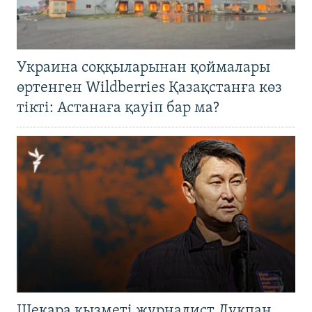
Украина соққыларынан қоймалары
өртенген Wildberries Қазақстанға көз
тікті: Астанаға қауіп бар ма?
Шекара қызметі журналист Лұқпан