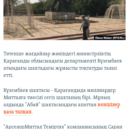
ЖАЗЫЛЫҢЫЗ
Басқа тілдерде
Төтенше жағдайлар жөніндегі министрліктің
Қарағанды облысындағы департаменті Күзембаев
атындағы шахтадағы жұмысты тоқтатуды талап
етті.
Күзембаев шахтасы - Қарағандыда миллиардер
Митталға тиесілі сегіз шахтаның бірі. Мұның
алдында "Абай" шахтасындағы апаттан
кеншілер
қаза тапқан
.
"АрселорМиттал Теміртау" компаниясының Саран