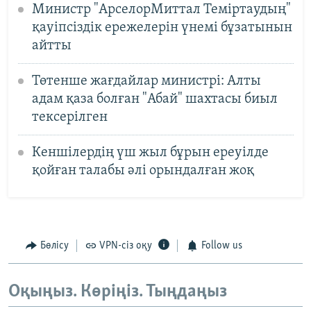
Министр "АрселорМиттал Теміртаудың"
қауіпсіздік ережелерін үнемі бұзатынын
айтты
Төтенше жағдайлар министрі: Алты
адам қаза болған "Абай" шахтасы биыл
тексерілген
Кеншілердің үш жыл бұрын ереуілде
қойған талабы әлі орындалған жоқ
Бөлісу
VPN-сіз оқу
Follow us
Оқыңыз. Көріңіз. Тыңдаңыз