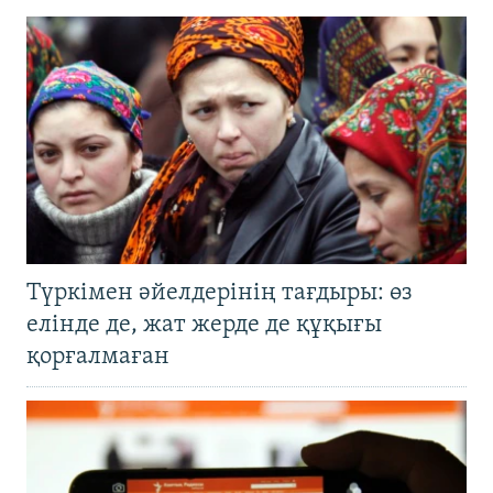
Түркімен әйелдерінің тағдыры: өз
елінде де, жат жерде де құқығы
қорғалмаған