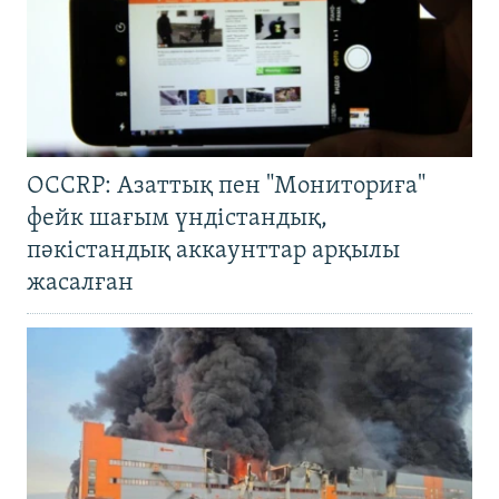
OCCRP: Азаттық пен "Мониториға"
фейк шағым үндістандық,
пәкістандық аккаунттар арқылы
жасалған