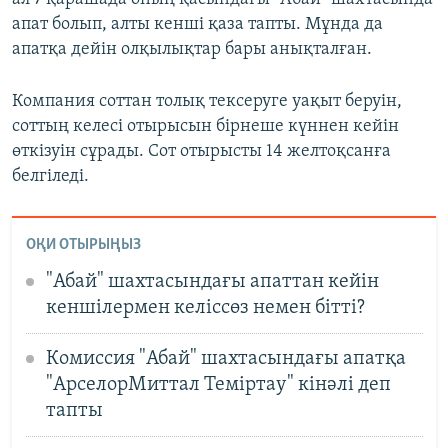
апат болып, алты кенші қаза тапты. Мұнда да
апатқа дейін олқылықтар бары анықталған.
Компания соттан толық тексеруге уақыт беруін,
соттың келесі отырысын бірнеше күннен кейін
өткізуін сұрады. Сот отырысты 14 желтоқсанға
белгіледі.
ОҚИ ОТЫРЫҢЫЗ
"Абай" шахтасындағы апаттан кейін
кеншілермен келіссөз немен бітті?
Комиссия "Абай" шахтасындағы апатқа
"АрселорМиттал Теміртау" кінәлі деп
тапты