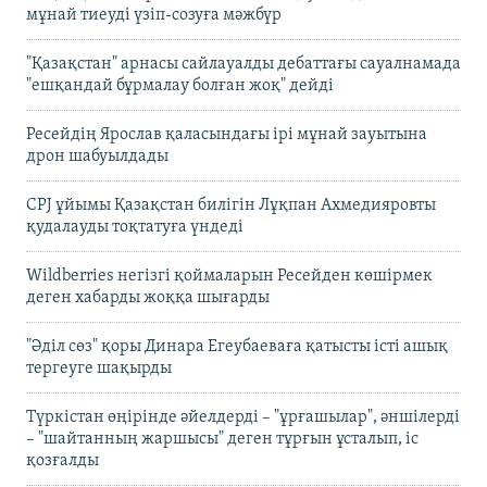
мұнай тиеуді үзіп-созуға мәжбүр
"Қазақстан" арнасы сайлауалды дебаттағы сауалнамада
"ешқандай бұрмалау болған жоқ" дейді
Ресейдің Ярослав қаласындағы ірі мұнай зауытына
дрон шабуылдады
CPJ ұйымы Қазақстан билігін Лұқпан Ахмедияровты
қудалауды тоқтатуға үндеді
Wildberries негізгі қоймаларын Ресейден көшірмек
деген хабарды жоққа шығарды
"Әділ сөз" қоры Динара Егеубаеваға қатысты істі ашық
тергеуге шақырды
Түркістан өңірінде әйелдерді – "ұрғашылар", әншілерді
– "шайтанның жаршысы" деген тұрғын ұсталып, іс
қозғалды