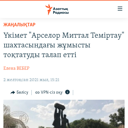
Accessibility
links
Skip
ЖАҢАЛЫҚТАР
to
ЖАҢАЛЫҚТАР
Үкімет "Арселор Миттал Теміртау"
main
САЯСАТ
content
шахтасындағы жұмысты
AZATTYQTV
Skip
тоқтатуды талап етті
to
ҚАҢТАР ОҚИҒАСЫ
main
Елена ВЕБЕР
АДАМ ҚҰҚЫҚТАРЫ
Navigation
Skip
2 желтоқсан 2021 жыл, 15:21
ӘЛЕУМЕТ
to
ӘЛЕМ
Бөлісу
VPN-сіз оқу
Search
АРНАЙЫ ЖОБАЛАР
Русский