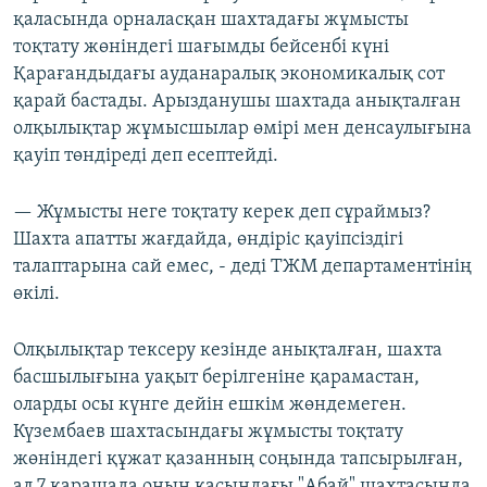
қаласында орналасқан шахтадағы жұмысты
тоқтату жөніндегі шағымды бейсенбі күні
Қарағандыдағы ауданаралық экономикалық сот
қарай бастады. Арызданушы шахтада анықталған
олқылықтар жұмысшылар өмірі мен денсаулығына
қауіп төндіреді деп есептейді.
— Жұмысты неге тоқтату керек деп сұраймыз?
Шахта апатты жағдайда, өндіріс қауіпсіздігі
талаптарына сай емес, - деді ТЖМ департаментінің
өкілі.
Олқылықтар тексеру кезінде анықталған, шахта
басшылығына уақыт берілгеніне қарамастан,
оларды осы күнге дейін ешкім жөндемеген.
Күзембаев шахтасындағы жұмысты тоқтату
жөніндегі құжат қазанның соңында тапсырылған,
ал 7 қарашада оның қасындағы "Абай" шахтасында