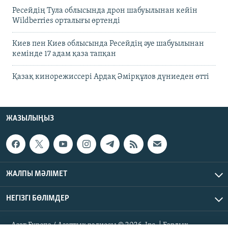
Ресейдің Тула облысында дрон шабуылынан кейін
Wildberries орталығы өртенді
Киев пен Киев облысында Ресейдің әуе шабуылынан
кемінде 17 адам қаза тапқан
Қазақ кинорежиссері Ардақ Әмірқұлов дүниеден өтті
ЖАЗЫЛЫҢЫЗ
ЖАЛПЫ МӘЛІМЕТ
НЕГІЗГІ БӨЛІМДЕР
Азат Еуропа / Азаттық радиосы © 2026, Inc. | Барлық