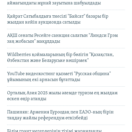
аймағындағы мұнай зауытына шабуылдады
Қайрат Сатыбалдыға тиесілі "Байсат" базары бір
жылдан кейін аукционда сатылды
АҚШ сенаты Ресейге санкция салатын "Линдси Грэм
заң жобасын" мақұлдады
Wildberries қоймаларының бір бөлігін "Қазақстан,
Өзбекстан және Беларуське көшірмек"
YouTube видеохостинг қызметі "Русская община"
ұйымының екі арнасын бұғаттады
Орталық Азия 2025 жылы әлемде туризм ең жылдам
өскен өңір атанды
Пашинян: Армения Еуроодақ пен ЕАЭО-ның бірін
таңдау жайлы референдум өткізбейді
Білім грант иегерлерінің тізімі жарияланды