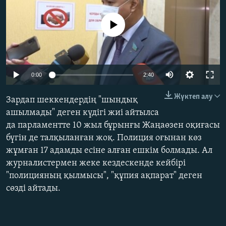
ЖАЗЫЛЫҢЫЗ
No media source currently available
Басқа тілдерде
Auto
0:00
2:40
240p
Жүктеп алу
Зардап шеккендердің "шындық
360p
ашылмады" деген күдігі жиі айтылса
да парламентте 10 жыл бұрынғы Жаңаөзен оқиғасы
480p
Auto
240p
360p
480p
бүгін де талқыланған жоқ. Полиция оғынан көз
720p
жұмған 17 адамды есіне алған ешкім болмады. Ал
720p
1080p
1080p
журналистермен жеке кездескенде кейбірі
"полицияның қылмысы", "құпия ақпарат" деген
сөзді айтады.