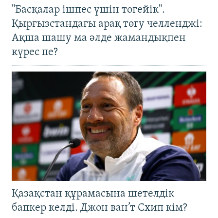
"Басқалар ішпес үшін төгейік".
Қырғызстандағы арақ төгу челленджі:
Ақша шашу ма әлде жамандықпен
күрес пе?
Қазақстан құрамасына шетелдік
бапкер келді. Джон ван’т Схип кім?