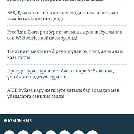
БАҚ: Қазақстан Теңіз кен орнында экологиялық заң
талабы сақталмаған дейді
Ресейдің Екатеринбург қаласында дрон шабуылынан
соң Wildberries қоймасы өртенді
Таиландта мектепте біреу қарудан оқ атып, алты адам
қаза тапты
Прокуратура журналист Александра Алёхованың
үкімін жеңілдетуді сұраған
АҚШ Кубаға қару жеткізуге қатысы бар адамдар мен
ұйымдарға санкция салды
ЖАЗЫЛЫҢЫЗ