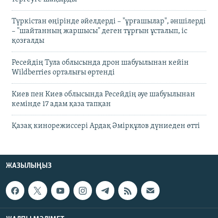
Түркістан өңірінде әйелдерді – "ұрғашылар", әншілерді
– "шайтанның жаршысы" деген тұрғын ұсталып, іс
қозғалды
Ресейдің Тула облысында дрон шабуылынан кейін
Wildberries орталығы өртенді
Киев пен Киев облысында Ресейдің әуе шабуылынан
кемінде 17 адам қаза тапқан
Қазақ кинорежиссері Ардақ Әмірқұлов дүниеден өтті
ЖАЗЫЛЫҢЫЗ