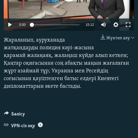
ЖАЗЫЛЫҢЫЗ
Auto
0:00
15:12
Басқа тілдерде
240p
Жүктеп алу
Жараланып, ауруханада
360p
жатқандарды полиция кәрі-жасына
қарамай жалаңаяқ, жалаңаш күйде алып кеткен;
480p
Auto
240p
360p
480p
Қаңтар оқиғасынан соң абақты маңын жағалаған
720p
жұрт азаймай тұр; Украина мен Ресейдің
720p
1080p
1080p
соғысынан қауіптенген батыс елдері Киевтегі
дипломаттарын әкете бастады.
Бөлісу
VPN-сіз оқу