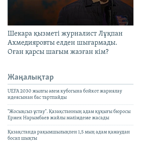
Шекара қызметі журналист Лұқпан
Ахмедияровты елден шығармады.
Оған қарсы шағым жазған кім?
Жаңалықтар
UEFA 2030 жылғы әлем кубогына бойкот жариялау
идеясынан бас тартпайды
"Жосықсыз ұстау". Қазақстанның адам құқығы бюросы
Ермек Нарымбаев жайлы мәлімдеме жасады
Қазақстанда рақымшылықпен 1,5 мың адам қамаудан
босап шықты