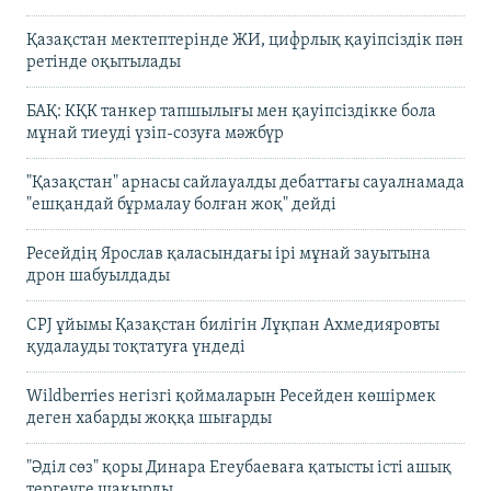
Қазақстан мектептерінде ЖИ, цифрлық қауіпсіздік пән
ретінде оқытылады
БАҚ: КҚК танкер тапшылығы мен қауіпсіздікке бола
мұнай тиеуді үзіп-созуға мәжбүр
"Қазақстан" арнасы сайлауалды дебаттағы сауалнамада
"ешқандай бұрмалау болған жоқ" дейді
Ресейдің Ярослав қаласындағы ірі мұнай зауытына
дрон шабуылдады
CPJ ұйымы Қазақстан билігін Лұқпан Ахмедияровты
қудалауды тоқтатуға үндеді
Wildberries негізгі қоймаларын Ресейден көшірмек
деген хабарды жоққа шығарды
"Әділ сөз" қоры Динара Егеубаеваға қатысты істі ашық
тергеуге шақырды