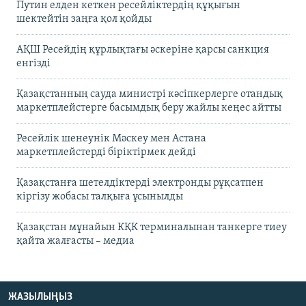
Путин елден кеткен ресейліктердің құқығын
шектейтін заңға қол қойды
АҚШ Ресейдің құрлықтағы әскеріне қарсы санкция
енгізді
Қазақстанның сауда министрі кәсіпкерлерге отандық
маркетплейстерге басымдық беру жайлы кеңес айтты
Ресейлік шенеунік Мәскеу мен Астана
маркетплейстерді біріктірмек дейді
Қазақстанға шетелдіктерді электронды рұқсатпен
кіргізу жобасы талқыға ұсынылды
Қазақстан мұнайын КҚК терминалынан танкерге тиеу
қайта жалғасты – медиа
ЖАЗЫЛЫҢЫЗ