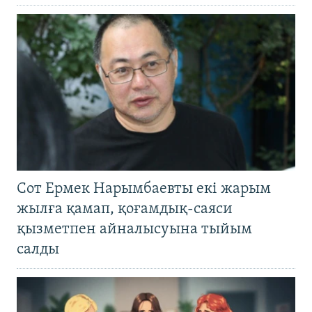
Сот Ермек Нарымбаевты екі жарым
жылға қамап, қоғамдық-саяси
қызметпен айналысуына тыйым
салды