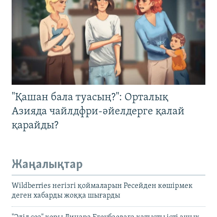
"Қашан бала туасың?": Орталық
Азияда чайлдфри-әйелдерге қалай
қарайды?
Жаңалықтар
Wildberries негізгі қоймаларын Ресейден көшірмек
деген хабарды жоққа шығарды