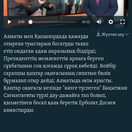
ЖАЗЫЛЫҢЫЗ
Auto
0:00
15:12
240p
Басқа тілдерде
Жүктеп алу
Алматы мен Қызылордада қамауда
360p
отырған туыстарын босатуды талап
етіп ондаған адам наразылық білдірді;
480p
Auto
240p
360p
480p
Президенттің мемлекеттік арнаға берген
720p
сұхбатынан соң қоғамда сұрақ көбейді. Кейбір
720p
1080p
1080p
сарапшы қаңтар оқиғасының сипатын билік
бұрмалап отыр дейді; Алматыда әкім ауысты.
Қаңтар оқиғасы кезінде "көзге түспеген" Бақытжан
Сағынтаевты түрлі дау-дамайға тап болып,
қызметінен босап қала беретін Ерболат Досаев
алмастырды.