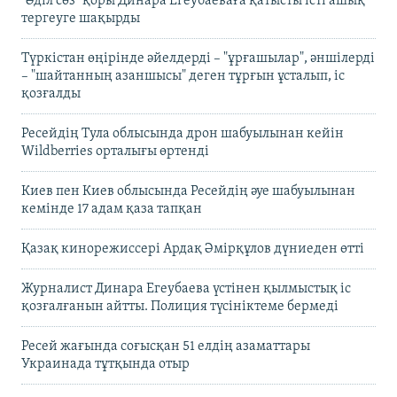
"Әділ сөз" қоры Динара Егеубаеваға қатысты істі ашық
тергеуге шақырды
Түркістан өңірінде әйелдерді – "ұрғашылар", әншілерді
– "шайтанның азаншысы" деген тұрғын ұсталып, іс
қозғалды
Ресейдің Тула облысында дрон шабуылынан кейін
Wildberries орталығы өртенді
Киев пен Киев облысында Ресейдің әуе шабуылынан
кемінде 17 адам қаза тапқан
Қазақ кинорежиссері Ардақ Әмірқұлов дүниеден өтті
Журналист Динара Егеубаева үстінен қылмыстық іс
қозғалғанын айтты. Полиция түсініктеме бермеді
Ресей жағында соғысқан 51 елдің азаматтары
Украинада тұтқында отыр