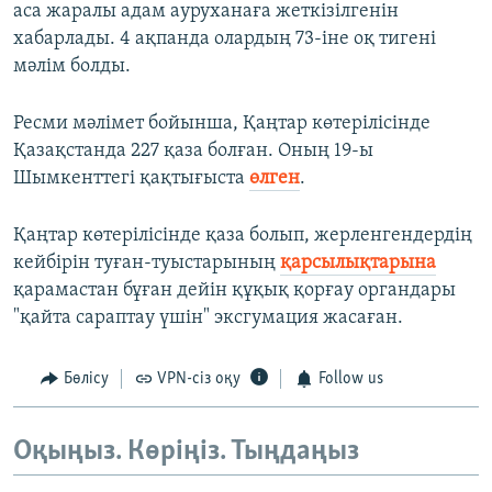
аса жаралы адам ауруханаға жеткізілгенін
хабарлады. 4 ақпанда олардың 73-іне оқ тигені
мәлім болды.
Ресми мәлімет бойынша, Қаңтар көтерілісінде
Қазақстанда 227 қаза болған. Оның 19-ы
Шымкенттегі қақтығыста
өлген
.
Қаңтар көтерілісінде қаза болып, жерленгендердің
кейбірін туған-туыстарының
қарсылықтарына
қарамастан бұған дейін құқық қорғау органдары
"қайта сараптау үшін" эксгумация жасаған.
Бөлісу
VPN-сіз оқу
Follow us
Оқыңыз. Көріңіз. Тыңдаңыз