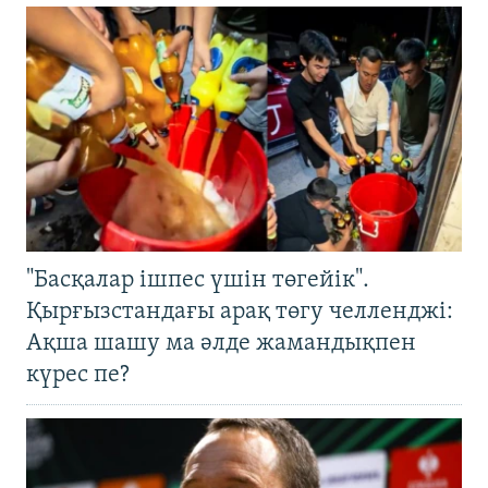
"Басқалар ішпес үшін төгейік".
Қырғызстандағы арақ төгу челленджі:
Ақша шашу ма әлде жамандықпен
күрес пе?