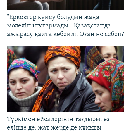
"Еркектер күйеу болудың жаңа
моделін шығармады". Қазақстанда
ажырасу қайта көбейді. Оған не себеп?
Түркімен әйелдерінің тағдыры: өз
елінде де, жат жерде де құқығы