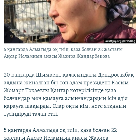
ЖАЗЫЛЫҢЫЗ
Басқа тілдерде
5 қаңтарда Алматыда оқ тиіп, қаза болған 22 жастағы
Аңсар Исламның анасы Жазира Жандарбекова
20 қаңтарда Шымкент қаласындағы Дендросаябақ
алдына жиналған бір топ адам президент Қасым-
Жомарт Тоқаевты Қаңтар көтерілісінде қаза
болғандар мен қамауға алынғандардың ісін әділ
қарауға шақырды. Олар оқты кім, неге атқанын
түсіндіруді талап етті.
5 қаңтарда Алматыда оқ тиіп, қаза болған 22
жастағы Аңсар Исламның анасы Жазира