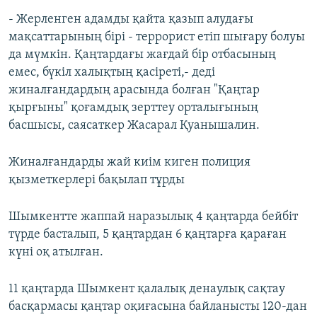
- Жерленген адамды қайта қазып алудағы
мақсаттарының бірі - террорист етіп шығару болуы
да мүмкін. Қаңтардағы жағдай бір отбасының
емес, бүкіл халықтың қасіреті,- деді
жиналғандардың арасында болған "Қаңтар
қырғыны" қоғамдық зерттеу орталығының
басшысы, саясаткер Жасарал Қуанышалин.
Жиналғандарды жай киім киген полиция
қызметкерлері бақылап тұрды
Шымкентте жаппай наразылық 4 қаңтарда бейбіт
түрде басталып, 5 қаңтардан 6 қаңтарға қараған
күні оқ атылған.
11 қаңтарда Шымкент қалалық денаулық сақтау
басқармасы қаңтар оқиғасына байланысты 120-дан