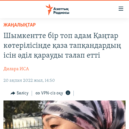
Accessibility
links
Skip
ЖАҢАЛЫҚТАР
to
ЖАҢАЛЫҚТАР
Шымкентте бір топ адам Қаңтар
main
САЯСАТ
content
көтерілісінде қаза тапқандардың
AZATTYQTV
Skip
ісін әділ қарауды талап етті
to
ҚАҢТАР ОҚИҒАСЫ
main
Дилара ИСА
АДАМ ҚҰҚЫҚТАРЫ
Navigation
Skip
20 ақпан 2022 жыл, 14:50
ӘЛЕУМЕТ
to
ӘЛЕМ
Бөлісу
VPN-сіз оқу
Search
АРНАЙЫ ЖОБАЛАР
Русский