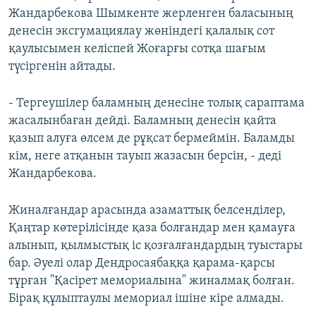
Жандарбекова Шымкенте жерленген баласының
денесін эксгумациялау жөніндегі қалалық сот
қаулысымен келіспей Жоғарғы сотқа шағым
түсіргенін айтады.
- Тергеушілер баламның денесіне толық сараптама
жасалынбаған дейді. Баламның денесін қайта
қазып алуға өлсем де рұқсат бермеймін. Баламды
кім, неге атқанын тауып жазасын берсін, - деді
Жандарбекова.
Жиналғандар арасында азаматтық белсенділер,
Қаңтар көтерілісінде қаза болғандар мен қамауға
алынып, қылмыстық іс қозғалғандардың туыстары
бар. Әуелі олар Дендросаябаққа қарама-қарсы
тұрған "Қасірет мемориалына" жиналмақ болған.
Бірақ құлыптаулы мемориал ішіне кіре алмады.