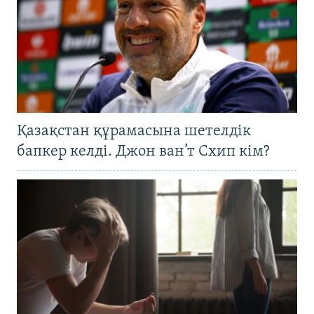
Қазақстан құрамасына шетелдік
бапкер келді. Джон ван’т Схип кім?