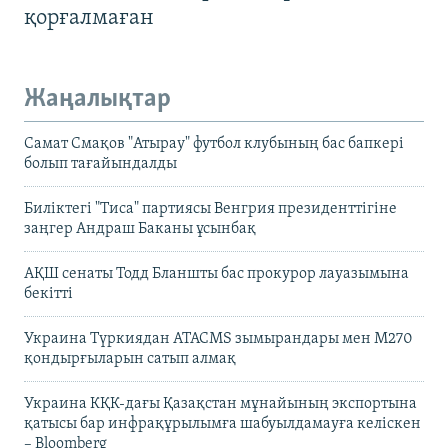
қорғалмаған
Жаңалықтар
Самат Смақов "Атырау" футбол клубының бас бапкері
болып тағайындалды
Биліктегі "Тиса" партиясы Венгрия президенттігіне
заңгер Андраш Баканы ұсынбақ
АҚШ сенаты Тодд Бланшты бас прокурор лауазымына
бекітті
Украина Түркиядан ATACMS зымырандары мен M270
қондырғыларын сатып алмақ
Украина КҚК-дағы Қазақстан мұнайының экспортына
қатысы бар инфрақұрылымға шабуылдамауға келіскен
– Bloomberg