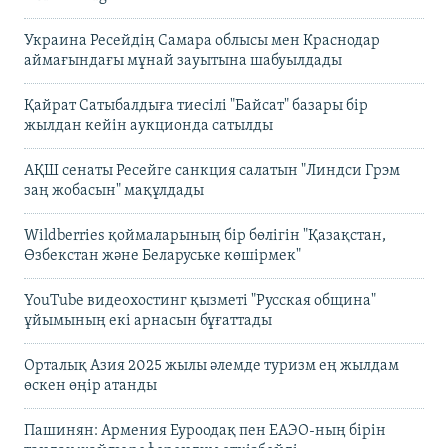
Украина Ресейдің Самара облысы мен Краснодар
аймағындағы мұнай зауытына шабуылдады
Қайрат Сатыбалдыға тиесілі "Байсат" базары бір
жылдан кейін аукционда сатылды
АҚШ сенаты Ресейге санкция салатын "Линдси Грэм
заң жобасын" мақұлдады
Wildberries қоймаларының бір бөлігін "Қазақстан,
Өзбекстан және Беларуське көшірмек"
YouTube видеохостинг қызметі "Русская община"
ұйымының екі арнасын бұғаттады
Орталық Азия 2025 жылы әлемде туризм ең жылдам
өскен өңір атанды
Пашинян: Армения Еуроодақ пен ЕАЭО-ның бірін