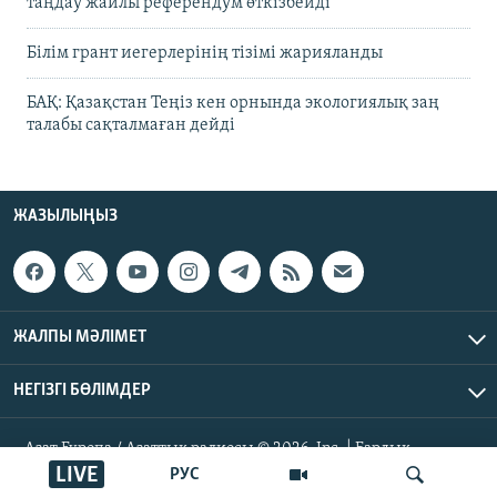
таңдау жайлы референдум өткізбейді
Білім грант иегерлерінің тізімі жарияланды
БАҚ: Қазақстан Теңіз кен орнында экологиялық заң
талабы сақталмаған дейді
ЖАЗЫЛЫҢЫЗ
ЖАЛПЫ МӘЛІМЕТ
НЕГІЗГІ БӨЛІМДЕР
Азат Еуропа / Азаттық радиосы © 2026, Inc. | Барлық
құқықтары қорғалған
LIVE
РУС