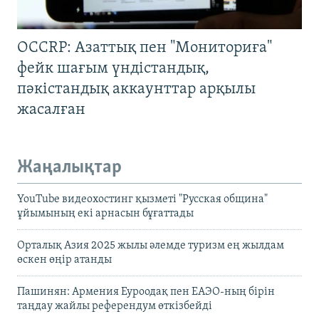
OCCRP: Азаттық пен "Мониториға"
фейк шағым үндістандық,
пәкістандық аккаунттар арқылы
жасалған
Жаңалықтар
YouTube видеохостинг қызметі "Русская община"
ұйымының екі арнасын бұғаттады
Орталық Азия 2025 жылы әлемде туризм ең жылдам
өскен өңір атанды
Пашинян: Армения Еуроодақ пен ЕАЭО-ның бірін
таңдау жайлы референдум өткізбейді