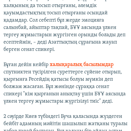
халқының да тосып отырғаны, әлемдік
қауымдастықтың тосып отырғаны осындай
қадамдар. Сол себепті бұл жерде эмоцияға
салынбай, айыптар тақпай, БҰҰ аясында үлкен
тергеу жұмыстарын жүргізген орынды болады деп
есептеймін, – деді Азаттықтың сұрағына жауап
берген сенат спикері.
Бұған дейін кейбір
халықаралық басылымдар
спутниктен түсірілген суреттерге сүйене отырып,
қырғынға Ресейдің қатысы болуы мүмкін деп
болжам жасаған. Бұл жөнінде сұраққа сенат
спикері "кім қырғанын анықтау үшін БҰҰ аясында
үлкен тергеу жұмыстары жүргізілуі тиіс" деді.
2 сәуірде Киев түбіндегі Буча қаласында жүздеген
бейбіт адамның мәйітін шашылып жатқаны туралы