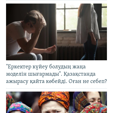
"Еркектер күйеу болудың жаңа
моделін шығармады". Қазақстанда
ажырасу қайта көбейді. Оған не себеп?