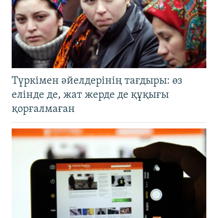
Түркімен әйелдерінің тағдыры: өз
елінде де, жат жерде де құқығы
қорғалмаған