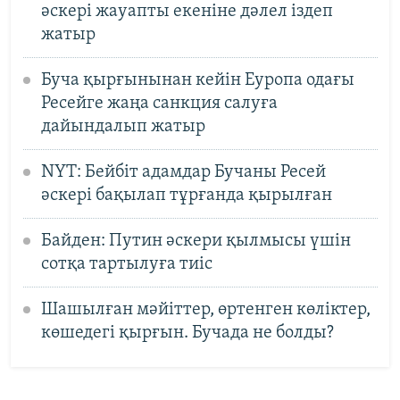
әскері жауапты екеніне дәлел іздеп
жатыр
Буча қырғынынан кейін Еуропа одағы
Ресейге жаңа санкция салуға
дайындалып жатыр
NYT: Бейбіт адамдар Бучаны Ресей
әскері бақылап тұрғанда қырылған
Байден: Путин әскери қылмысы үшін
сотқа тартылуға тиіс
Шашылған мәйіттер, өртенген көліктер,
көшедегі қырғын. Бучада не болды?