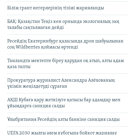
Білім грант иегерлерінің тізімі жарияланды
БАҚ: Қазақстан Теңіз кен орнында экологиялық заң
талабы сақталмаған дейді
Ресейдің Екатеринбург қаласында дрон шабуылынан
соң Wildberries қоймасы өртенді
Таиландта мектепте біреу қарудан оқ атып, алты адам
қаза тапты
Прокуратура журналист Александра Алёхованың
үкімін жеңілдетуді сұраған
АҚШ Кубаға қару жеткізуге қатысы бар адамдар мен
ұйымдарға санкция салды
Ұлыбритания Ресейдің алты банкіне санкция салды
UEFA 2030 жылғы әлем кубогына бойкот жариялау