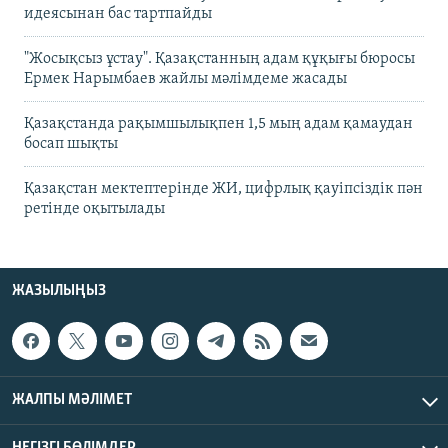
идеясынан бас тартпайды
"Жосықсыз ұстау". Қазақстанның адам құқығы бюросы
Ермек Нарымбаев жайлы мәлімдеме жасады
Қазақстанда рақымшылықпен 1,5 мың адам қамаудан
босап шықты
Қазақстан мектептерінде ЖИ, цифрлық қауіпсіздік пән
ретінде оқытылады
ЖАЗЫЛЫҢЫЗ
ЖАЛПЫ МӘЛІМЕТ