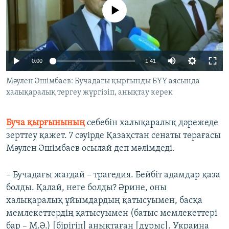
ЖАЗЫЛЫҢЫЗ
No media source currently available
Басқа тілдерде
Auto
0:00
1:41
240p
Мәулен Әшімбаев: Бучадағы қырғынды БҰҰ аясында
халықаралық тергеу жүргізіп, анықтау керек
360p
480p
Auto
240p
360p
480p
Буча қырғынының
себебін халықаралық дәрежеде
720p
зерттеу қажет. 7 сәуірде Қазақстан сенаты төрағасы
720p
1080p
Мәулен Әшімбаев осылай деп мәлімдеді.
1080p
– Бучадағы жағдай – трагедия. Бейбіт адамдар қаза
болды. Қалай, неге болды? Әрине, оны
халықаралық ұйымдардың қатысуымен, басқа
мемлекеттердің қатысуымен (батыс мемлекеттері
бар – М.Ә.) [бірігіп] анықтаған [дұрыс]. Украина