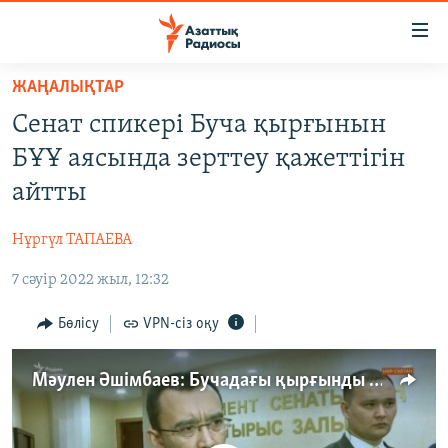
Accessibility
links
Skip
ЖАҢАЛЫҚТАР
to
ЖАҢАЛЫҚТАР
Сенат спикері Буча қырғынын
main
САЯСАТ
content
БҰҰ аясында зерттеу қажеттігін
AZATTYQTV
Skip
айтты
to
ҚАҢТАР ОҚИҒАСЫ
main
Нұргүл ТАПАЕВА
АДАМ ҚҰҚЫҚТАРЫ
Navigation
Skip
7 сәуір 2022 жыл, 12:32
ӘЛЕУМЕТ
to
ӘЛЕМ
Бөлісу
VPN-сіз оқу
Search
АРНАЙЫ ЖОБАЛАР
Мәулен Әшімбаев: Бучадағы қырғынды БҰҰ аясында халықаралық тергеу жүргізіп, анықтау керек
Русский