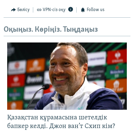
Бөлісу
VPN-сіз оқу
Follow us
Оқыңыз. Көріңіз. Тыңдаңыз
Қазақстан құрамасына шетелдік
бапкер келді. Джон ван’т Схип кім?