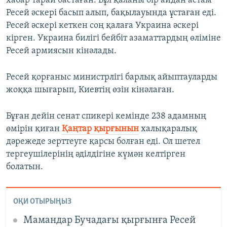
хабар тарай бастаған. Бұл қаланы бір айдан астам
Ресей әскері басып алып, бақылауында ұстаған еді.
Ресей әскері кеткен соң қалаға Украина әскері
кірген. Украина билігі бейбіт азаматтардың өліміне
Ресей армиясын кінәлады.
Ресей қорғаныс министрлігі барлық айыптауларды
жоққа шығарып, Киевтің өзін кінәлаған.
Бұған дейін сенат спикері кемінде 238 адамның
өмірін қиған
Қаңтар қырғынын
халықаралық
дәрежеде зерттеуге қарсы болған еді. Ол шетел
тергеушілерінің әділдігіне күмән келтірген
болатын.
ОҚИ ОТЫРЫҢЫЗ
Мамандар Бучадағы қырғынға Ресей