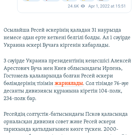
Осылайша Ресей әскерінің қаладан 31 наурызда
немесе одан ерте кеткені белгілі болды. Ал 1 сәуірде
Украина әскері Бучаға кіргенін хабарлады.
3 сәуірде Украина президентінің кеңесшісі Алексей
Арестович Буча мен Киев облысындағы Ирпень,
Гостомель қалаларында болған Ресей әскери
бөлімдерінің тізімін
жариялады
. Сол тізімде 76-әуе
десанты дивизиясы құрамына кіретін 104-полк,
234-полк бар.
Ресейдің солтүстік-батысындағы Псков қаласында
орналасқан дивизия совет және Ресей әскери
тарихында қаталдығымен көзге түскен. 2000-