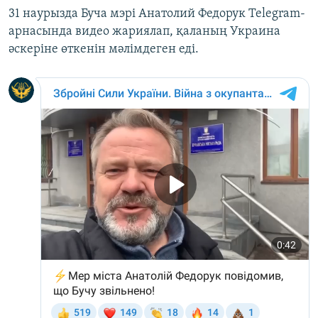
31 наурызда Буча мэрі Анатолий Федорук Telegram-
арнасында видео жариялап, қаланың Украина
әскеріне өткенін мәлімдеген еді.