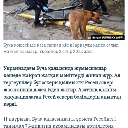
ЖАЗЫЛЫҢЫЗ
Басқа тілдерде
Буча көшесінде қаза тапқан кісіні арнаулы қапқа салып
жатқан адамдар. Украина, 3 сәуір 2022 жыл.
Украинадағы Буча қаласында жұмысшылар
көшеде жайрап жатқан мәйіттерді жинап жүр. Ал
тергеушілер бұл әскери қылмысты Ресей әскері
жасағанына дәлел іздеп жатыр. Азаттық қаланы
оккупациялаған Ресей әскери бөлімдерін анықтап
көрді.
11 наурызда Буча қаласындағы ұрыста Ресейдегі
танымал 76-дивизия құрамындағы артиллерия