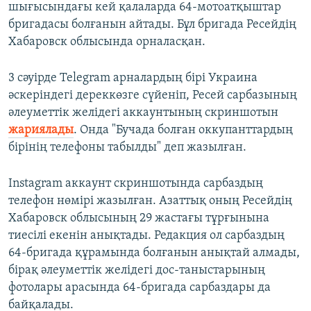
шығысындағы кей қалаларда 64-мотоатқыштар
бригадасы болғанын айтады. Бұл бригада Ресейдің
Хабаровск облысында орналасқан.
3 сәуірде Telegram арналардың бірі Украина
әскеріндегі дереккөзге сүйеніп, Ресей сарбазының
әлеуметтік желідегі аккаунтының скриншотын
жариялады
. Онда "Бучада болған оккупанттардың
бірінің телефоны табылды" деп жазылған.
Instagram аккаунт скриншотында сарбаздың
телефон нөмірі жазылған. Азаттық оның Ресейдің
Хабаровск облысының 29 жастағы тұрғынына
тиесілі екенін анықтады. Редакция ол сарбаздың
64-бригада құрамында болғанын анықтай алмады,
бірақ әлеуметтік желідегі дос-таныстарының
фотолары арасында 64-бригада сарбаздары да
байқалады.