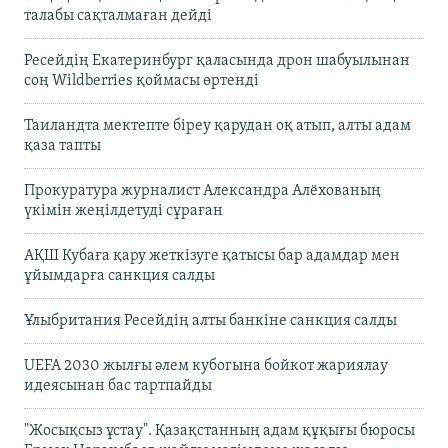
талабы сақталмаған дейді
Ресейдің Екатеринбург қаласында дрон шабуылынан
соң Wildberries қоймасы өртенді
Таиландта мектепте біреу қарудан оқ атып, алты адам
қаза тапты
Прокуратура журналист Александра Алёхованың
үкімін жеңілдетуді сұраған
АҚШ Кубаға қару жеткізуге қатысы бар адамдар мен
ұйымдарға санкция салды
Ұлыбритания Ресейдің алты банкіне санкция салды
UEFA 2030 жылғы әлем кубогына бойкот жариялау
идеясынан бас тартпайды
"Жосықсыз ұстау". Қазақстанның адам құқығы бюросы