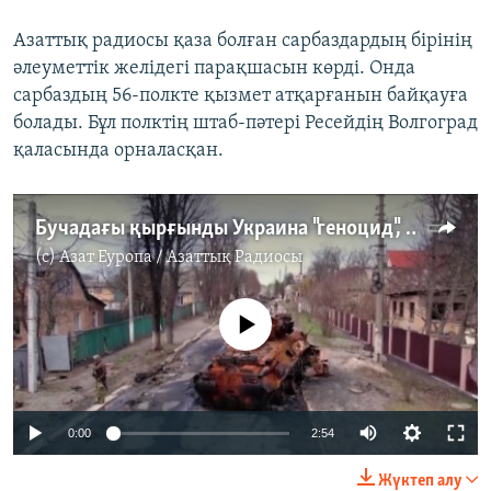
Азаттық радиосы қаза болған сарбаздардың бірінің
әлеуметтік желідегі парақшасын көрді. Онда
сарбаздың 56-полкте қызмет атқарғанын байқауға
болады. Бұл полктің штаб-пәтері Ресейдің Волгоград
қаласында орналасқан.
Бучадағы қырғынды Украина "геноцид", Ресей "фейк" дейді
(c)
Азат Еуропа / Азаттық Радиосы
No media source currently available
Auto
0:00
2:54
240p
Жүктеп алу