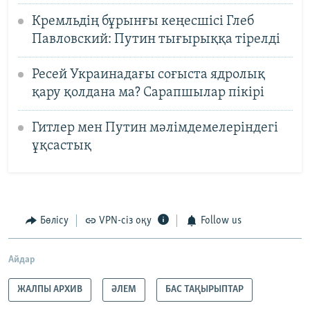
Кремльдің бұрынғы кеңесшісі Глеб
Павловский: Путин тығырыққа тірелді
Ресей Украинадағы соғыста ядролық
қару қолдана ма? Сарапшылар пікірі
Гитлер мен Путин мәлімдемелеріндегі
ұқсастық
Бөлісу
VPN-сіз оқу
Follow us
Айдар
ЖАЛПЫ АРХИВ
ӘЛЕМ
БАС ТАҚЫРЫПТАР