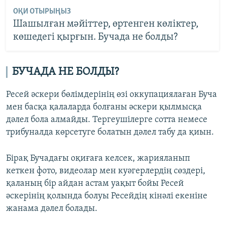
ОҚИ ОТЫРЫҢЫЗ
Шашылған мәйіттер, өртенген көліктер,
көшедегі қырғын. Бучада не болды?
БУЧАДА НЕ БОЛДЫ?
Ресей әскери бөлімдерінің өзі оккупациялаған Буча
мен басқа қалаларда болғаны әскери қылмысқа
дәлел бола алмайды. Тергеушілерге сотта немесе
трибуналда көрсетуге болатын дәлел табу да қиын.
Бірақ Бучадағы оқиғаға келсек, жарияланып
кеткен фото, видеолар мен куәгерлердің сөздері,
қаланың бір айдан астам уақыт бойы Ресей
әскерінің қолында болуы Ресейдің кінәлі екеніне
жанама дәлел болады.