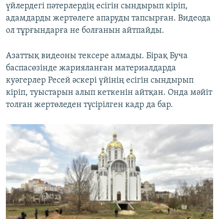
үйлердегі пәтерлердің есігін сындырып кіріп,
адамдарды жертөлеге апаруды тапсырған. Видеода
ол тұрғындарға не болғанын айтпайды.
Азаттық видеоны тексере алмады. Бірақ Буча
баспасөзінде жарияланған материалдарда
куәгерлер Ресей әскері үйінің есігін сындырып
кіріп, туыстарын алып кеткенін айтқан. Онда мәйіт
толған жертөледен түсірілген кадр да бар.