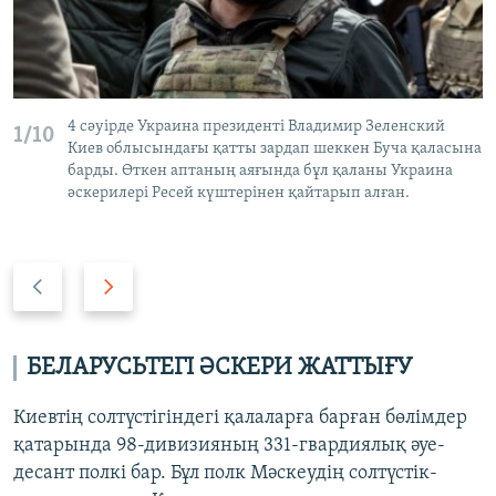
4 сәуірде Украина президенті Владимир Зеленский
1/10
Киев облысындағы қатты зардап шеккен Буча қаласына
барды. Өткен аптаның аяғында бұл қаланы Украина
әскерилері Ресей күштерінен қайтарып алған.
P
N
r
e
e
x
v
t
БЕЛАРУСЬТЕГІ ӘСКЕРИ ЖАТТЫҒУ
i
s
o
l
Киевтің солтүстігіндегі қалаларға барған бөлімдер
u
i
қатарында 98-дивизияның 331-гвардиялық әуе-
s
d
десант полкі бар. Бұл полк Мәскеудің солтүстік-