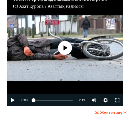
(c)
Азат Еуропа / Азаттық Радиосы
No media source currently available
Auto
0:00
2:19
240p
Жүктеп алу
360p
480p