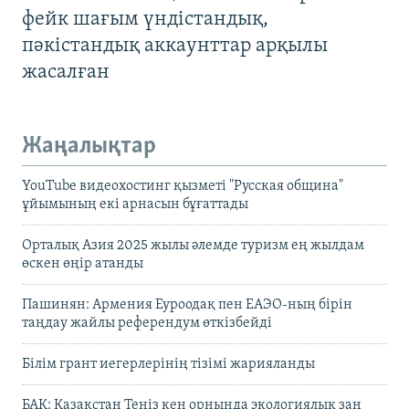
фейк шағым үндістандық,
пәкістандық аккаунттар арқылы
жасалған
Жаңалықтар
YouTube видеохостинг қызметі "Русская община"
ұйымының екі арнасын бұғаттады
Орталық Азия 2025 жылы әлемде туризм ең жылдам
өскен өңір атанды
Пашинян: Армения Еуроодақ пен ЕАЭО-ның бірін
таңдау жайлы референдум өткізбейді
Білім грант иегерлерінің тізімі жарияланды
БАҚ: Қазақстан Теңіз кен орнында экологиялық заң