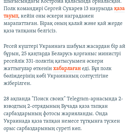
s
e
шығысындағы Кострома қаласында орналасқан.
l
Полк командирі Сергей Сухарев 13 наурызда
қаза
i
тауып
, кейін оны әскери наградамен
d
марапаттаған. Бірақ оның қалай және қай жерде
e
қаза тапқаны белгісіз.
Ресей күштері Украинаға шабуыл жасардан бір ай
бұрын, 25 қаңтарда Беларусь қорғаныс министрі
ресейлік 331-полктің қатысуымен әскери
жаттығулар өткенін
хабарлаған
еді. Бұл полк
бөлімдерінің көбі Украинаның солтүстігіне
жіберілген.
28 ақпанда "Поиск своих" Telegram-арнасында 2-
взводтың 2-отрядының Бучада қаза тапқан
сарбаздарының фотосы жарияланды. Онда
Украинада қаза тапқан немесе тұтқынға түскен
орыс сарбаздарының суреті көп.