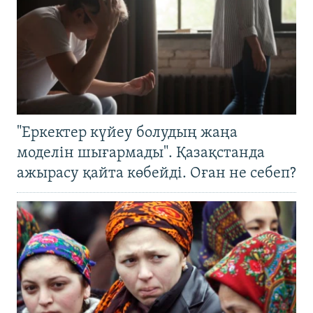
"Еркектер күйеу болудың жаңа
моделін шығармады". Қазақстанда
ажырасу қайта көбейді. Оған не себеп?