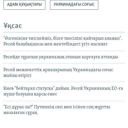
АДАМ ҚҰҚЫҚТАРЫ
УКРАИНАДАҒЫ СОҒЫС
Ұқсас
"Өзгенікіне тиіспейміз, бізге тиесіліні қайтарып аламыз".
Ресей балабақшасы мен мектебіндегі үгіт-насихат
Ресейде тұратын украиналық отанын қорғауға аттанды
Ресей мемлекеттік арналарының Украинадағы соғыс
жайлы өтірігі
Киев "бейтарап статусқа" дайын. Ресей Украинаның ЕО-ға
мүше болуына қарсы емес
"Есі дұрыс па?" Путиннің сөзі мен ісінен соң жұртты
мазалаған сұрақ