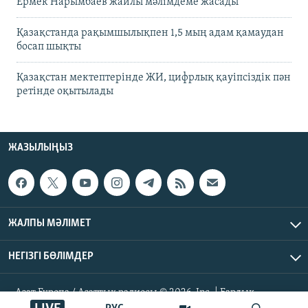
Ермек Нарымбаев жайлы мәлімдеме жасады
Қазақстанда рақымшылықпен 1,5 мың адам қамаудан
босап шықты
Қазақстан мектептерінде ЖИ, цифрлық қауіпсіздік пән
ретінде оқытылады
ЖАЗЫЛЫҢЫЗ
ЖАЛПЫ МӘЛІМЕТ
НЕГІЗГІ БӨЛІМДЕР
Азат Еуропа / Азаттық радиосы © 2026, Inc. | Барлық
құқықтары қорғалған