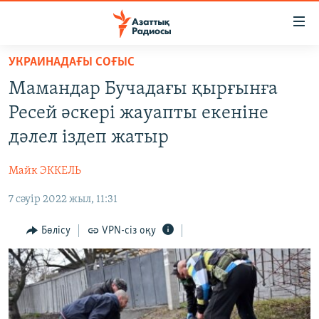
Accessibility
links
Skip
УКРАИНАДАҒЫ СОҒЫС
to
ЖАҢАЛЫҚТАР
Мамандар Бучадағы қырғынға
main
САЯСАТ
content
Ресей әскері жауапты екеніне
AZATTYQTV
Skip
дәлел іздеп жатыр
to
ҚАҢТАР ОҚИҒАСЫ
main
Майк ЭККЕЛЬ
АДАМ ҚҰҚЫҚТАРЫ
Navigation
Skip
7 сәуір 2022 жыл, 11:31
ӘЛЕУМЕТ
to
ӘЛЕМ
Бөлісу
VPN-сіз оқу
Search
АРНАЙЫ ЖОБАЛАР
Русский