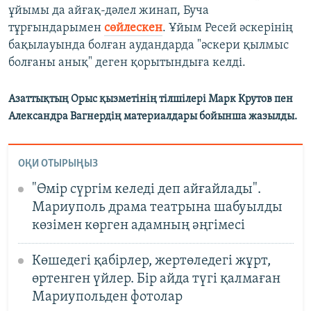
ұйымы да айғақ-дәлел жинап, Буча
тұрғындарымен
сөйлескен
. Ұйым Ресей әскерінің
бақылауында болған аудандарда "әскери қылмыс
болғаны анық" деген қорытындыға келді.
Азаттықтың Орыс қызметінің тілшілері Марк Крутов пен
Александра Вагнердің материалдары бойынша жазылды.
ОҚИ ОТЫРЫҢЫЗ
"Өмір сүргім келеді деп айғайлады".
Мариуполь драма театрына шабуылды
көзімен көрген адамның әңгімесі
Көшедегі қабірлер, жертөледегі жұрт,
өртенген үйлер. Бір айда түгі қалмаған
Мариупольден фотолар