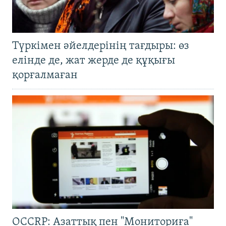
Түркімен әйелдерінің тағдыры: өз
елінде де, жат жерде де құқығы
қорғалмаған
OCCRP: Азаттық пен "Мониториға"