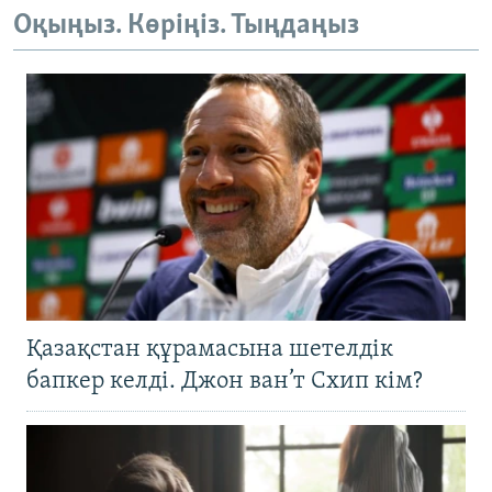
Оқыңыз. Көріңіз. Тыңдаңыз
Қазақстан құрамасына шетелдік
бапкер келді. Джон ван’т Схип кім?