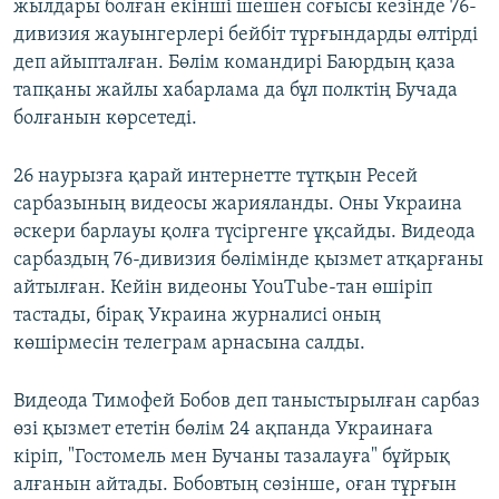
жылдары болған екінші шешен соғысы кезінде 76-
дивизия жауынгерлері бейбіт тұрғындарды өлтірді
деп айыпталған. Бөлім командирі Баюрдың қаза
тапқаны жайлы хабарлама да бұл полктің Бучада
болғанын көрсетеді.
26 наурызға қарай интернетте тұтқын Ресей
сарбазының видеосы жарияланды. Оны Украина
әскери барлауы қолға түсіргенге ұқсайды. Видеода
сарбаздың 76-дивизия бөлімінде қызмет атқарғаны
айтылған. Кейін видеоны YouTube-тан өшіріп
тастады, бірақ Украина журналисі оның
көшірмесін телеграм арнасына салды.
Видеода Тимофей Бобов деп таныстырылған сарбаз
өзі қызмет ететін бөлім 24 ақпанда Украинаға
кіріп, "Гостомель мен Бучаны тазалауға" бұйрық
алғанын айтады. Бобовтың сөзінше, оған тұрғын