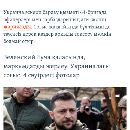
Украина әскери барлау қызметі 64-бригада
офицерлері мен сарбаздарының аты-жөнін
жариялады
. Соғыс жағдайында бұл тізімді де
тәуелсіз дерек көздер арқылы тексеру мүмкін
болмай отыр.
Зеленский Буча қаласында,
марқұмдарды жерлеу. Украинадағы
соғыс. 4 сәуірдегі фотолар