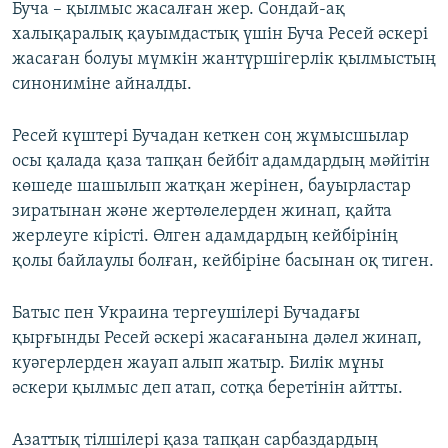
Буча – қылмыс жасалған жер. Сондай-ақ
халықаралық қауымдастық үшін Буча Ресей әскері
720p
жасаған болуы мүмкін жантүршігерлік қылмыстың
Auto
240p
360p
480p
синониміне айналды.
720p
Ресей күштері Бучадан кеткен соң жұмысшылар
осы қалада қаза тапқан бейбіт адамдардың мәйітін
көшеде шашылып жатқан жерінен, бауырластар
зиратынан және жертөлелерден жинап, қайта
жерлеуге кірісті. Өлген адамдардың кейбірінің
қолы байлаулы болған, кейбіріне басынан оқ тиген.
Батыс пен Украина тергеушілері Бучадағы
қырғынды Ресей әскері жасағанына дәлел жинап,
куәгерлерден жауап алып жатыр. Билік мұны
әскери қылмыс деп атап, сотқа беретінін айтты.
Азаттық тілшілері қаза тапқан сарбаздардың