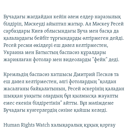
360p
Auto
240p
360p
480p
480p
Бучадағы жағдайдан кейін әлем елдер наразылық
білдіріп, Мәскеуді айыптап жатыр. Ал Мәскеу Ресей
720p
720p
1080p
сарбаздары Киев облысындағы Буча мен басқа да
1080p
қалалардағы бейбіт тұрғындарды өлтірмеген дейді.
Ресей ресми өкілдері еш дәлел келтірместен,
Украина мен Батыстың баспасөз құралдары
жариялаған фотолар мен видеоларды "фейк" деді.
Кремльдің баспасөз хатшысы Дмитрий Песков та
еш дәлел келтірместен, әлгі фотолардың "қолдан
жасалғаны байқалатынын, Ресей әскерінің қаладан
шыққан уақыты олардың бұл қылмысқа жауапты
емес екенін білдіретінін" айтты. Бұл мәлімдеме
Бучадағы куәгерлердің сөзіне қайшы келеді.
Human Rights Watch халықаралық құқық қорғау