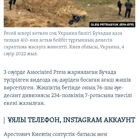
Ресей әскері кеткен соң Украина билігі Бучадан қаза
тапқан 410-нан астам бейбіт тұрғынның денесін
сараптама жасауға жөнелтті. Киев облысы, Украина, 4
сәуір 2022 жыл.
3 сәуірде Associated Press жариялаған Бучада
түсірілген видеода оқ-дәріден босаған ағаш жәшік
көрсетілген. Жәшіктің бетінде оның 76-шы әуе-
десант дивизиясы 234-полкінің 7-ротасына тиесілі
екені жазылған.
ҰЯЛЫ ТЕЛЕФОН,
INSTAGRAM
АККАУНТ
Арестович Киевтің солтүстік-батысы мен