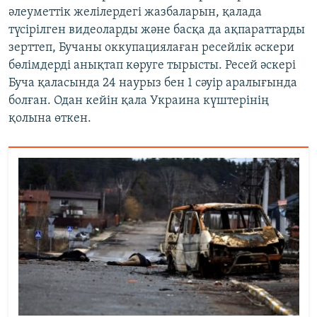
әлеуметтік желілердегі жазбаларын, қалада
түсірілген видеоларды және басқа да ақпараттарды
зерттеп, Бучаны оккупациялаған ресейлік әскери
бөлімдерді анықтап көруге тырысты. Ресей әскері
Буча қаласында 24 наурыз бен 1 сәуір аралығында
болған. Одан кейін қала Украина күштерінің
қолына өткен.