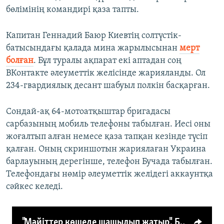
бөлімінің командирі қаза тапты.
Капитан Геннадий Баюр Киевтің солтүстік-
батысындағы қалада мина жарылысынан
мерт
болған
. Бұл туралы ақпарат екі аптадан соң
ВКонтакте әлеуметтік желісінде жарияланды. Ол
234-гвардиялық десант шабуыл полкін басқарған.
Сондай-ақ 64-мотоатқыштар бригадасы
сарбазының мобиль телефоны табылған. Иесі оны
жоғалтып алған немесе қаза тапқан кезінде түсіп
қалған. Оның скриншотын жариялаған Украина
барлауының дерегінше, телефон Бучада табылған.
Телефондағы нөмір әлеуметтік желідегі аккаунтқа
сәйкес келеді.
"Мәйіттер көшеде шашылып жатыр". Бучадағы қырғынның видеосы