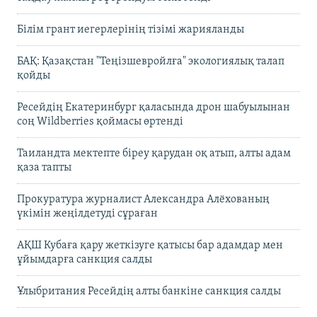
Білім грант иегерлерінің тізімі жарияланды
БАҚ: Қазақстан "Теңізшевройлға" экологиялық талап
қойды
Ресейдің Екатеринбург қаласында дрон шабуылынан
соң Wildberries қоймасы өртенді
Таиландта мектепте біреу қарудан оқ атып, алты адам
қаза тапты
Прокуратура журналист Александра Алёхованың
үкімін жеңілдетуді сұраған
АҚШ Кубаға қару жеткізуге қатысы бар адамдар мен
ұйымдарға санкция салды
Ұлыбритания Ресейдің алты банкіне санкция салды