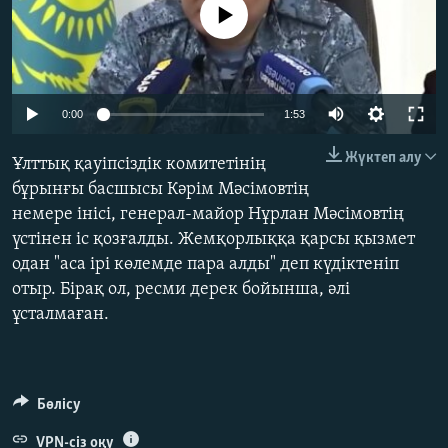
No media source currently available
ЖАЗЫЛЫҢЫЗ
Басқа тілдерде
Auto
0:00
1:53
240p
Жүктеп алу
Ұлттық қауіпсіздік комитетінің
360p
бұрынғы басшысы Кәрім Мәсімовтің
немере інісі, генерал-майор Нұрлан Мәсімовтің
480p
Auto
240p
360p
480p
үстінен іс қозғалды. Жемқорлыққа қарсы қызмет
720p
одан "аса ірі көлемде пара алды" деп күдіктеніп
720p
1080p
1080p
отыр. Бірақ ол, ресми дерек бойынша, әлі
ұсталмаған.
Бөлісу
VPN-сіз оқу