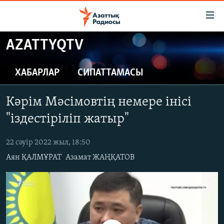
Accessibility
links
Skip
AZATTYQTV
to
ЖАҢАЛЫҚТАР
main
САЯСАТ
ХАБАРЛАР
СИПАТТАМАСЫ
content
AZATTYQTV
Skip
Кәрім Мәсімовтің немере інісі
to
ҚАҢТАР ОҚИҒАСЫ
main
"іздестіріліп жатыр"
АДАМ ҚҰҚЫҚТАРЫ
Navigation
Skip
22 сәуір 2022 жыл, 18:50
ӘЛЕУМЕТ
to
Аян ҚАЛМҰРАТ
Азамат ЖАҢҚАТОВ
ӘЛЕМ
Search
АРНАЙЫ ЖОБАЛАР
Русский