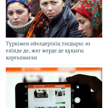
Түркімен әйелдерінің тағдыры: өз
елінде де, жат жерде де құқығы
қорғалмаған