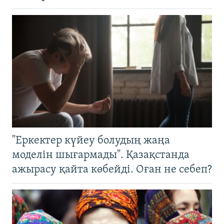
"Еркектер күйеу болудың жаңа
моделін шығармады". Қазақстанда
ажырасу қайта көбейді. Оған не себеп?