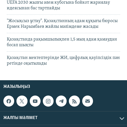
UEFA 2030 жылғы әлем кубогына бойкот жариялау
идеясынан бас тартпайды
"Жосықсыз ұстау". Қазақстанның адам құқығы бюросы
Ермек Нарымбаев жайлы мәлімдеме жасады
Қазақстанда рақымшылықпен 1,5 мың адам қамаудан
босап шықты
Қазақстан мектептерінде ЖИ, цифрлық қауіпсіздік пән
ретінде оқытылады
ЖАЗЫЛЫҢЫЗ
ЖАЛПЫ МӘЛІМЕТ