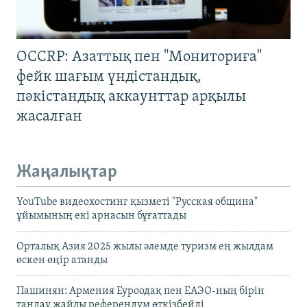
OCCRP: Азаттық пен "Мониториға"
фейк шағым үндістандық,
пәкістандық аккаунттар арқылы
жасалған
Жаңалықтар
YouTube видеохостинг қызметі "Русская община"
ұйымының екі арнасын бұғаттады
Орталық Азия 2025 жылы әлемде туризм ең жылдам
өскен өңір атанды
Пашинян: Армения Еуроодақ пен ЕАЭО-ның бірін
таңдау жайлы референдум өткізбейді