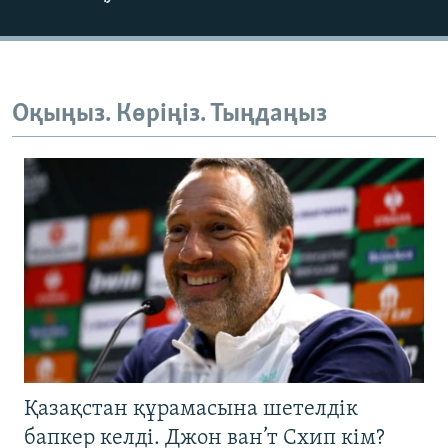
Оқыңыз. Көріңіз. Тыңдаңыз
Қазақстан құрамасына шетелдік
бапкер келді. Джон ван’т Схип кім?