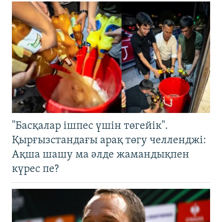
"Басқалар ішпес үшін төгейік".
Қырғызстандағы арақ төгу челленджі:
Ақша шашу ма әлде жамандықпен
күрес пе?