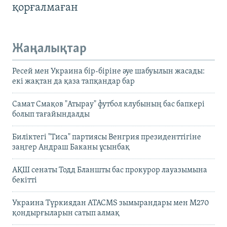
қорғалмаған
Жаңалықтар
Ресей мен Украина бір-біріне әуе шабуылын жасады:
екі жақтан да қаза тапқандар бар
Самат Смақов "Атырау" футбол клубының бас бапкері
болып тағайындалды
Биліктегі "Тиса" партиясы Венгрия президенттігіне
заңгер Андраш Баканы ұсынбақ
АҚШ сенаты Тодд Бланшты бас прокурор лауазымына
бекітті
Украина Түркиядан ATACMS зымырандары мен M270
қондырғыларын сатып алмақ