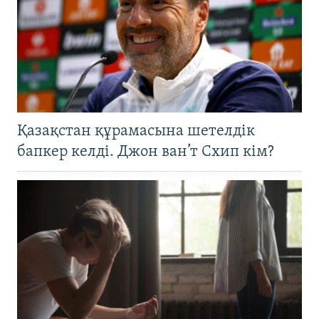
Қазақстан құрамасына шетелдік
бапкер келді. Джон ван’т Схип кім?