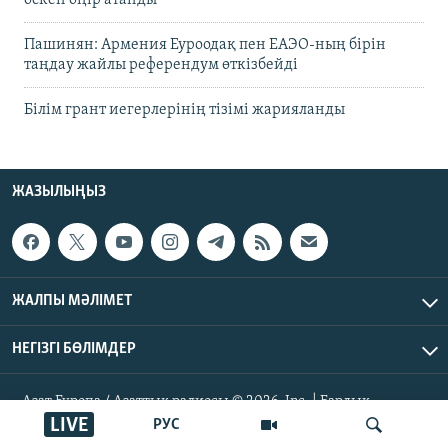
Пашинян: Армения Еуроодақ пен ЕАЭО-ның бірін
таңдау жайлы референдум өткізбейді
Білім грант иегерлерінің тізімі жарияланды
ЖАЗЫЛЫҢЫЗ
ЖАЛПЫ МӘЛІМЕТ
НЕГІЗГІ БӨЛІМДЕР
Азат Еуропа / Азаттық радиосы © 2026, Inc. | Барлық
құқықтары қорғалған
LIVE
РУС