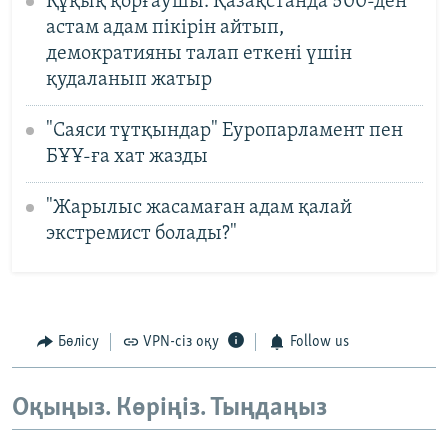
Құқық қорғаушы: Қазақстанда 500-ден
астам адам пікірін айтып,
демократияны талап еткені үшін
қудаланып жатыр
"Саяси тұтқындар" Еуропарламент пен
БҰҰ-ға хат жазды
"Жарылыс жасамаған адам қалай
экстремист болады?"
Бөлісу
VPN-сіз оқу
Follow us
Оқыңыз. Көріңіз. Тыңдаңыз