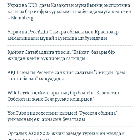
Украина КҚК-дағы Қазақстан мұнайының экспортына
қатысы бар инфрақұрылымға шабуылдамауға келіскен
– Bloomberg
Украина Ресейдің Самара облысы мен Краснодар
аймағындағы мұнай зауытына шабуылдады
Қайрат Сатыбалдыға тиесілі "Байсат" базары бір
жылдан кейін аукционда сатылды
АҚШ сенаты Ресейге санкция салатын "Линдси Грэм
заң жобасын" мақұлдады
Wildberries қоймаларының бір бөлігін "Қазақстан,
Өзбекстан және Беларуське көшірмек"
YouTube видеохостинг қызметі "Русская община"
ұйымының екі арнасын бұғаттады
Орталық Азия 2025 жылы әлемде туризм ең жылдам
өскен өңір атанды