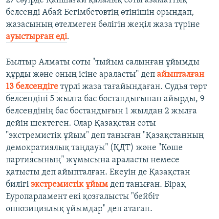
27 сәуірде Қапшағай қалалық соты азаматтық
белсенді Абай Бегімбетовтің өтінішін орындап,
жазасының өтелмеген бөлігін жеңіл жаза түріне
ауыстырған еді
.
Былтыр Алматы соты "тыйым салынған ұйымды
құрды және оның ісіне араласты" деп
айыпталған
13 белсендіге
түрлі жаза тағайындаған. Судья төрт
белсендіні 5 жылға бас бостандығынан айырды, 9
белсендінің бас бостандығын 1 жылдан 2 жылға
дейін шектеген. Олар Қазақстан соты
"экстремистік ұйым" деп таныған "Қазақстанның
демократиялық таңдауы" (ҚДТ) және "Көше
партиясының" жұмысына араласты немесе
қатысты деп айыпталған. Екеуін де Қазақстан
билігі
экстремистік ұйым
деп таныған. Бірақ
Еуропарламент екі қозғалысты "бейбіт
оппозициялық ұйымдар" деп атаған.