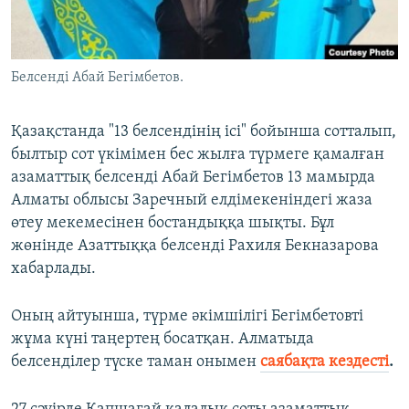
ЖАЗЫЛЫҢЫЗ
Белсенді Абай Бегімбетов.
Басқа тілдерде
Қазақстанда "13 белсендінің ісі" бойынша сотталып,
былтыр сот үкімімен бес жылға түрмеге қамалған
азаматтық белсенді Абай Бегімбетов 13 мамырда
Алматы облысы Заречный елдімекеніндегі жаза
өтеу мекемесінен бостандыққа шықты. Бұл
жөнінде Азаттыққа белсенді Рахиля Бекназарова
хабарлады.
Оның айтуынша, түрме әкімшілігі Бегімбетовті
жұма күні таңертең босатқан. Алматыда
белсенділер түске таман онымен
саябақта кездесті
.