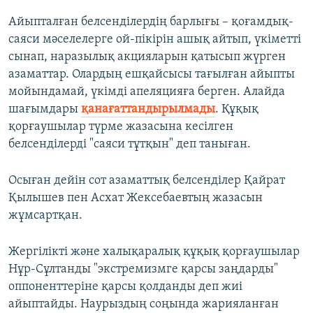
Айыпталған белсенділердің барлығы – қоғамдық-
саяси мәселелерге ой-пікірін ашық айтып, үкіметті
сынап, наразылық акцияларын қатысып жүрген
азаматтар. Олардың ешқайсысы тағылған айыпты
мойындамай, үкімді апеляцияға берген. Алайда
шағымдары
қанағаттандырылмады
. Құқық
қорғаушылар түрме жазасына кесілген
белсенділерді "саяси тұтқын" деп таныған.
Осыған дейін сот азаматтық белсенділер Қайрат
Қылышев пен Асхат Жексебаевтың жазасын
жұмсартқан.
Жергілікті және халықаралық құқық қорғаушылар
Нұр-Сұлтанды "экстремизмге қарсы заңдарды"
оппоненттеріне қарсы қолданды деп жиі
айыптайды. Наурыздың соңында жарияланған