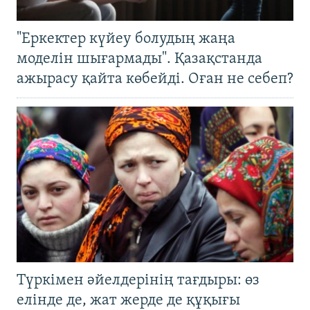
"Еркектер күйеу болудың жаңа
моделін шығармады". Қазақстанда
ажырасу қайта көбейді. Оған не себеп?
Түркімен әйелдерінің тағдыры: өз
елінде де, жат жерде де құқығы