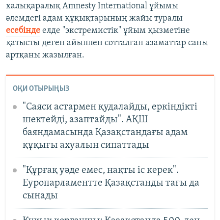
халықаралық Amnesty International ұйымы
әлемдегі адам құқықтарының жайы туралы
есебінде
елде "экстремистік" ұйым қызметіне
қатысты деген айыппен сотталған азаматтар саны
артқаны жазылған.
ОҚИ ОТЫРЫҢЫЗ
"Саяси астармен қудалайды, еркіндікті
шектейді, азаптайды". АҚШ
баяндамасында Қазақстандағы адам
құқығы ахуалын сипаттады
"Құрғақ уәде емес, нақты іс керек".
Еуропарламентте Қазақстанды тағы да
сынады