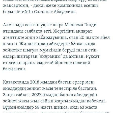
жақсартсын, - дейді жеке компанияда есепші
болып істейтін Салтанат Абдуллина.
Алматыда осыған ұқсас шара Махатма Ганди
атындағы саябақта өтті. Жергілікті ақпарат
агенттіктерінің хабарлауынша, оған 20 шақты әйел
келген. Жиналғандар әйелдерге 58 жасында
зейнетке шығуға мүмкіндік беруді талап етіп,
өздері шығарған "әнұранды" да айтқан. Рұқсат
етілген шараны сырттай бірнеше полицей
бақылаған.
Қазақстанда 2018 жылдан бастап ерлер мен
әйелдердің зейнет жасы теңестіріле бастаған.
Заңға сәйкес, 2027 жылдан бастап әйелдердің
зейнет жасы жыл сайын жарты жылдан көбейеді.
Бұрын әйелдер 58 жаста шықса, енді 63 жаста