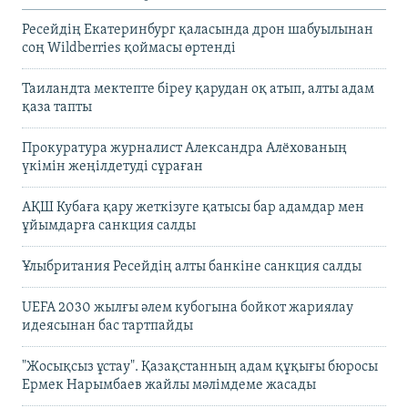
Ресейдің Екатеринбург қаласында дрон шабуылынан
соң Wildberries қоймасы өртенді
Таиландта мектепте біреу қарудан оқ атып, алты адам
қаза тапты
Прокуратура журналист Александра Алёхованың
үкімін жеңілдетуді сұраған
АҚШ Кубаға қару жеткізуге қатысы бар адамдар мен
ұйымдарға санкция салды
Ұлыбритания Ресейдің алты банкіне санкция салды
UEFA 2030 жылғы әлем кубогына бойкот жариялау
идеясынан бас тартпайды
"Жосықсыз ұстау". Қазақстанның адам құқығы бюросы
Ермек Нарымбаев жайлы мәлімдеме жасады