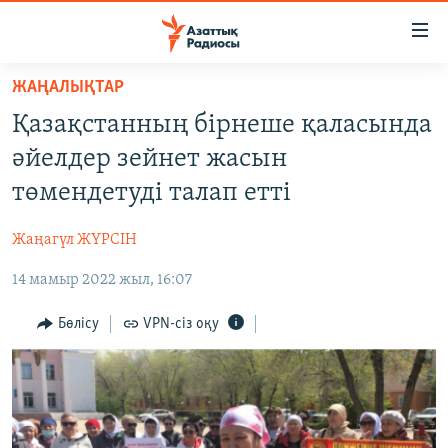
Accessibility
links
Skip
ЖАҢАЛЫҚТАР
to
ЖАҢАЛЫҚТАР
Қазақстанның бірнеше қаласында
main
САЯСАТ
content
әйелдер зейнет жасын
AZATTYQTV
Skip
төмендетуді талап етті
to
ҚАҢТАР ОҚИҒАСЫ
main
Жаңагүл ЖҮРСІН
АДАМ ҚҰҚЫҚТАРЫ
Navigation
Skip
14 мамыр 2022 жыл, 16:07
ӘЛЕУМЕТ
to
ӘЛЕМ
Бөлісу
VPN-сіз оқу
Search
АРНАЙЫ ЖОБАЛАР
Русский