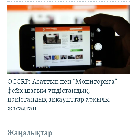
OCCRP: Азаттық пен "Мониториға"
фейк шағым үндістандық,
пәкістандық аккаунттар арқылы
жасалған
Жаңалықтар