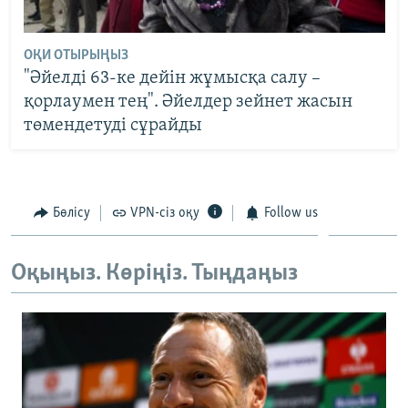
ОҚИ ОТЫРЫҢЫЗ
"Әйелді 63-ке дейін жұмысқа салу –
қорлаумен тең". Әйелдер зейнет жасын
төмендетуді сұрайды
Бөлісу
VPN-сіз оқу
Follow us
Оқыңыз. Көріңіз. Тыңдаңыз