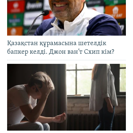
Қазақстан құрамасына шетелдік
бапкер келді. Джон ван’т Схип кім?