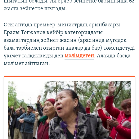
шығатын болады. Ал ерлер зейнетке бұрынғыша 63
жаста зейнетке шығады.
Осы аптада премьер-министрдің орынбасары
Ералы Тоғжанов кейбір категориядағы
азаматтардың зейнет жасын (арасында мүгедек
бала тәрбиелеп отырған аналар да бар) төмендетуді
үкімет талқылайды деп
мәлімдеген
. Алайда басқа
мәлімет айтпаған.