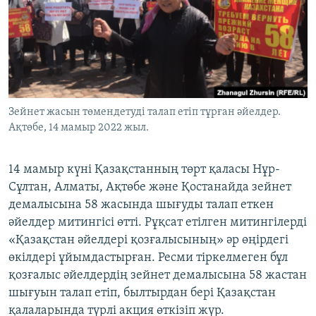
ЖАЗЫЛЫҢЫЗ
Басқа тілдерде
Зейнет жасын төмендетуді талап етіп тұрған әйелдер.
Ақтөбе, 14 мамыр 2022 жыл.
14 мамыр күні Қазақстанның төрт қаласы Нұр-
Сұлтан, Алматы, Ақтөбе және Қостанайда зейнет
демалысына 58 жасында шығуды талап еткен
әйелдер митингісі өтті. Рұқсат етілген митингілерді
«Қазақстан әйелдері қозғалысының» әр өңірдегі
өкілдері ұйымдастырған. Ресми тіркелмеген бұл
қозғалыс әйелдердің зейнет демалысына 58 жастан
шығуын талап етіп, былтырдан бері Қазақстан
қалаларында түрлі акция өткізіп жүр.