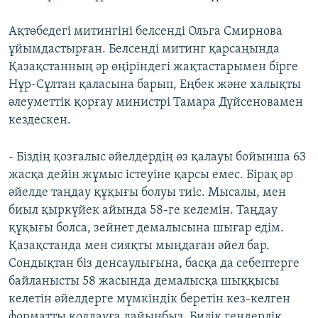
Ақтөбедегі митингіні белсенді Ольга Смирнова
ұйымдастырған. Белсенді митинг қарсаңында
Қазақстанның әр өңіріндегі жақтастарымен бірге
Нұр-Сұлтан қаласына барып, Еңбек және халықты
әлеуметтік қорғау министрі Тамара Дүйсеновамен
кездескен.
- Біздің қозғалыс әйелдердің өз қалауы бойынша 63
жасқа дейін жұмыс істеуіне қарсы емес. Бірақ әр
әйелде таңдау құқығы болуы тиіс. Мысалы, мен
биыл қыркүйек айында 58-ге келемін. Таңдау
құқығы болса, зейнет демалысына шығар едім.
Қазақстанда мен сияқты мыңдаған әйел бар.
Сондықтан біз денсаулығына, басқа да себептерге
байланысты 58 жасында демалысқа шыққысы
келетін әйелдерге мүмкіндік беретін кез-келген
форматты қолдауға дайынбыз. Билік гендерлік