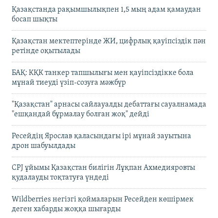
Қазақстанда рақымшылықпен 1,5 мың адам қамаудан
босап шықты
Қазақстан мектептерінде ЖИ, цифрлық қауіпсіздік пән
ретінде оқытылады
БАҚ: КҚК танкер тапшылығы мен қауіпсіздікке бола
мұнай тиеуді үзіп-созуға мәжбүр
"Қазақстан" арнасы сайлауалды дебаттағы сауалнамада
"ешқандай бұрмалау болған жоқ" дейді
Ресейдің Ярослав қаласындағы ірі мұнай зауытына
дрон шабуылдады
CPJ ұйымы Қазақстан билігін Лұқпан Ахмедияровты
қудалауды тоқтатуға үндеді
Wildberries негізгі қоймаларын Ресейден көшірмек
деген хабарды жоққа шығарды