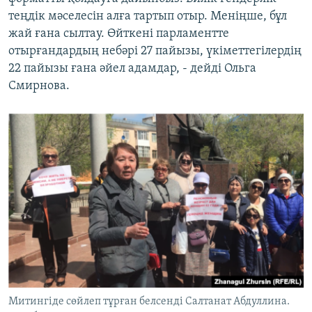
теңдік мәселесін алға тартып отыр. Меніңше, бұл
жай ғана сылтау. Өйткені парламентте
отырғандардың небәрі 27 пайызы, үкіметтегілердің
22 пайызы ғана әйел адамдар, - дейді Ольга
Смирнова.
Митингіде сөйлеп тұрған белсенді Салтанат Абдуллина.