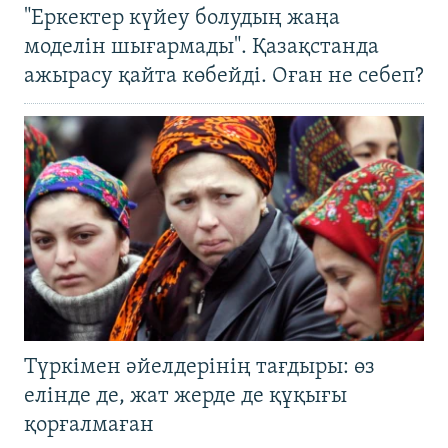
"Еркектер күйеу болудың жаңа
моделін шығармады". Қазақстанда
ажырасу қайта көбейді. Оған не себеп?
Түркімен әйелдерінің тағдыры: өз
елінде де, жат жерде де құқығы
қорғалмаған