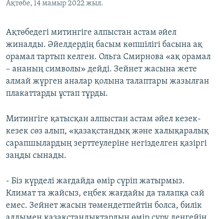
Ақтөбе, 14 мамыр 2022 жыл.
Ақтөбедегі митингіге алпыстан астам әйел
жиналды. Әйелдердің басым көпшілігі басына ақ
орамал тартып келген. Ольга Смирнова «ақ орамал
– ананың символы» дейді. Зейнет жасына жете
алмай жүрген аналар қолына талаптары жазылған
плакаттарды ұстап тұрды.
Митингіге қатысқан алпыстан астам әйел кезек-
кезек сөз алып, «қазақстандық және халықаралық
сарапшылардың зерттеулеріне негізделген қазіргі
заңды сынады.
- Біз күрделі жағдайда өмір сүріп жатырмыз.
Климат та жайсыз, еңбек жағдайы да талапқа сай
емес. Зейнет жасын төмендетпейтін болса, билік
алдымен қазақстандықтардың өмір сүру деңгейін