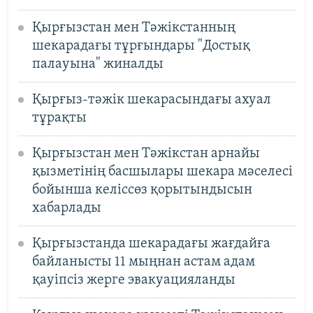
Қырғызстан мен Тәжікстанның
шекарадағы тұрғындары "Достық
палауына" жиналды
Қырғыз-тәжік шекарасындағы ахуал
тұрақты
Қырғызстан мен Тәжікстан арнайы
қызметінің басшылары шекара мәселесі
бойынша келіссөз қорытындысын
хабарлады
Қырғызстанда шекарадағы жағдайға
байланысты 11 мыңнан астам адам
қауіпсіз жерге эвакуацияланды