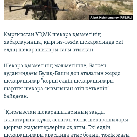
ЖАЗЫЛЫҢЫЗ
Басқа тілдерде
Қырғызстан ҰҚМК шекара қызметінің
хабарлауынша, қырғыз-тәжік шекарасында екі
елдің шекарашылары тағы атысқан.
Шекара қызметінің мәліметінше, Баткен
ауданындағы Бұлақ-Башы деп аталатын жерде
шекарашылар "көрші елдің шекарашылары
шартты шекара сызығынан өтіп кеткенін"
байқаған.
"Қырғызстан шекарашыларының заңды
талаптарына құлақ аспаған тәжік шекарашылары
қырғыз жауынгерлеріне оқ атты. Екі елдің
шекарашылары арасында атыс болып, тәжік жағы