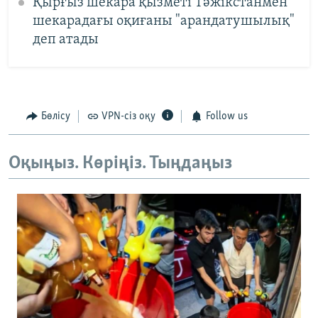
Қырғыз шекара қызметі Тәжікстанмен
шекарадағы оқиғаны "арандатушылық"
деп атады
Бөлісу
VPN-сіз оқу
Follow us
Оқыңыз. Көріңіз. Тыңдаңыз