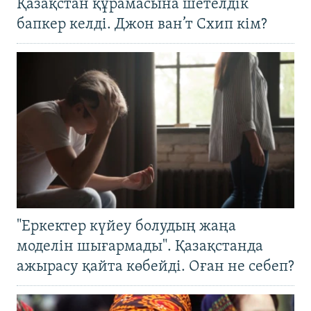
Қазақстан құрамасына шетелдік
бапкер келді. Джон ван’т Схип кім?
"Еркектер күйеу болудың жаңа
моделін шығармады". Қазақстанда
ажырасу қайта көбейді. Оған не себеп?