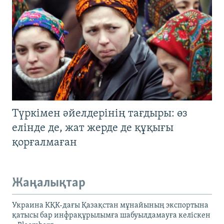
Түркімен әйелдерінің тағдыры: өз
елінде де, жат жерде де құқығы
қорғалмаған
Жаңалықтар
Украина КҚК-дағы Қазақстан мұнайының экспортына
қатысы бар инфрақұрылымға шабуылдамауға келіскен