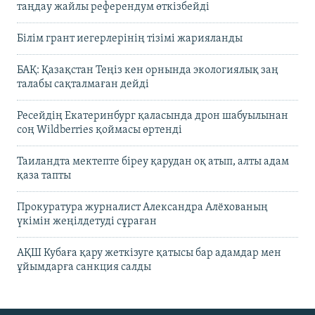
таңдау жайлы референдум өткізбейді
Білім грант иегерлерінің тізімі жарияланды
БАҚ: Қазақстан Теңіз кен орнында экологиялық заң
талабы сақталмаған дейді
Ресейдің Екатеринбург қаласында дрон шабуылынан
соң Wildberries қоймасы өртенді
Таиландта мектепте біреу қарудан оқ атып, алты адам
қаза тапты
Прокуратура журналист Александра Алёхованың
үкімін жеңілдетуді сұраған
АҚШ Кубаға қару жеткізуге қатысы бар адамдар мен
ұйымдарға санкция салды