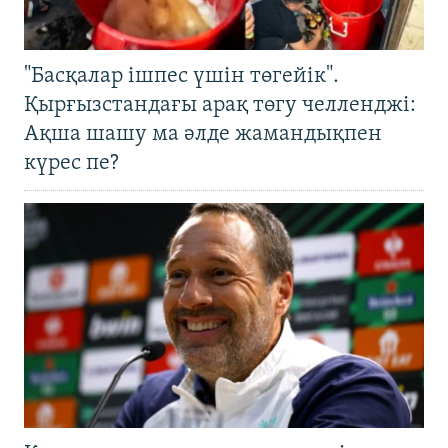
"Басқалар ішпес үшін төгейік".
Қырғызстандағы арақ төгу челленджі:
Ақша шашу ма әлде жамандықпен
күрес пе?