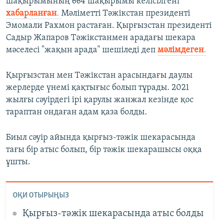
шақырымының 664 шақырымы келісілгені
хабарланған
.
Мәліметті Тәжікстан президенті
Эмомали Рахмон растаған. Қырғызстан президенті
Садыр Жапаров Тәжікстанмен арадағы шекара
мәселесі "жақын арада" шешіледі деп
мәлімдеген
.
Қырғызстан мен Тәжікстан арасындағы даулы
жерлерде үнемі қақтығыс болып тұрады. 2021
жылғы сәуірдегі ірі қарулы жанжал кезінде қос
тараптан ондаған адам қаза болды.
Биыл сәуір айында қырғыз-тәжік шекарасында
тағы бір атыс болып, бір тәжік шекарашысы оққа
ұшты.
ОҚИ ОТЫРЫҢЫЗ
Қырғыз-тәжік шекарасында атыс болды