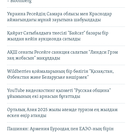
– Bloomberg
Украина Ресейдің Самара облысы мен Краснодар
аймағындағы мұнай зауытына шабуылдады
Қайрат Сатыбалдыға тиесілі "Байсат" базары бір
жылдан кейін аукционда сатылды
АҚШ сенаты Ресейге санкция салатын "Линдси Грэм
заң жобасын" мақұлдады
Wildberries қоймаларының бір бөлігін "Қазақстан,
Өзбекстан және Беларуське көшірмек"
YouTube видеохостинг қызметі "Русская община"
ұйымының екі арнасын бұғаттады
Орталық Азия 2025 жылы әлемде туризм ең жылдам
өскен өңір атанды
Пашинян: Армения Еуроодақ пен ЕАЭО-ның бірін