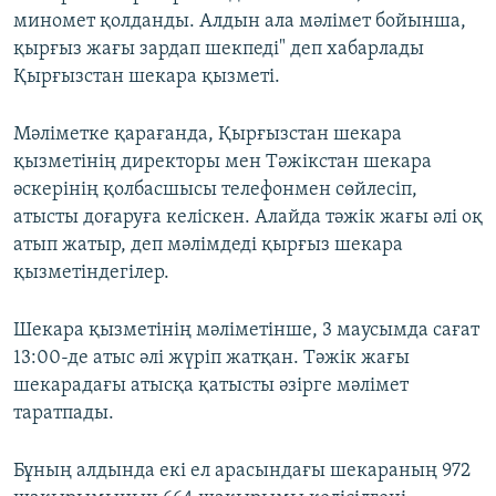
миномет қолданды. Алдын ала мәлімет бойынша,
қырғыз жағы зардап шекпеді" деп хабарлады
Қырғызстан шекара қызметі.
Мәліметке қарағанда, Қырғызстан шекара
қызметінің директоры мен Тәжікстан шекара
әскерінің қолбасшысы телефонмен сөйлесіп,
атысты доғаруға келіскен. Алайда тәжік жағы әлі оқ
атып жатыр, деп мәлімдеді қырғыз шекара
қызметіндегілер.
Шекара қызметінің мәліметінше, 3 маусымда сағат
13:00-де атыс әлі жүріп жатқан. Тәжік жағы
шекарадағы атысқа қатысты әзірге мәлімет
таратпады.
Бұның алдында екі ел арасындағы шекараның 972