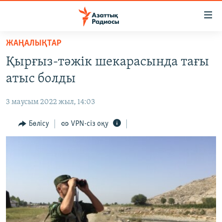
Accessibility
links
Skip
ЖАҢАЛЫҚТАР
to
ЖАҢАЛЫҚТАР
Қырғыз-тәжік шекарасында тағы
main
САЯСАТ
content
атыс болды
AZATTYQTV
Skip
to
3 маусым 2022 жыл, 14:03
ҚАҢТАР ОҚИҒАСЫ
main
АДАМ ҚҰҚЫҚТАРЫ
Бөлісу
VPN-сіз оқу
Navigation
Skip
ӘЛЕУМЕТ
to
ӘЛЕМ
Search
АРНАЙЫ ЖОБАЛАР
Русский