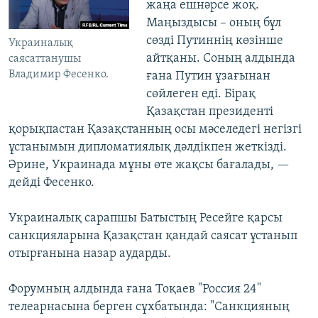
жаңа ешнәрсе жоқ.
Маңыздысы – оның бұл
сөзді Путиннің көзінше
Украиналық
айтқаны. Соның алдында
саясаттанушы
Владимир Фесенко.
ғана Путин ұзағынан
сөйлеген еді. Бірақ
Қазақстан президенті
қорықпастан Қазақстанның осы мәселедегі негізгі
ұстанымын дипломатиялық дәлдікпен жеткізді.
Әрине, Украинада мұны өте жақсы бағалады, —
дейді Фесенко.
Украиналық сарапшы Батыстың Ресейге қарсы
санкцияларына Қазақстан қандай саясат ұстанып
отырғанына назар аударды.
Форумның алдында ғана Тоқаев "Россия 24"
телеарнасына берген сұхбатында: "Санкцияның