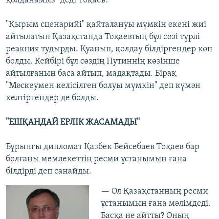
қолданамыз" деді Тоқаев.
"Қырым сценарийі" қайталануы мүмкін екені жиі
айтылатын Қазақстанда Тоқаевтың бұл сөзі түрлі
реакция тудырды. Қуанып, қолдау білдіргендер көп
болды. Кейбірі бұл сөздің Путиннің көзінше
айтылғанын баса айтып, мадақтады. Бірақ
"Мәскеумен келісілген болуы мүмкін" деп күмән
келтіргендер де болды.
"ЕШҚАНДАЙ ЕРЛІК ЖАСАМАДЫ"
Бұрынғы дипломат Қазбек Бейсебаев Тоқаев бар
болғаны мемлекеттің ресми ұстанымын ғана
білдірді деп санайды.
— Ол Қазақстанның ресми
ұстанымын ғана мәлімдеді.
Басқа не айтты? Оның