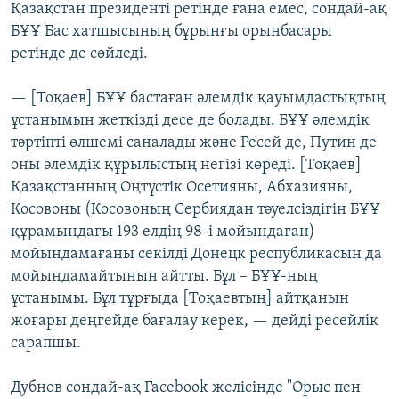
Қазақстан президенті ретінде ғана емес, сондай-ақ
БҰҰ Бас хатшысының бұрынғы орынбасары
ретінде де сөйледі.
— [Тоқаев] БҰҰ бастаған әлемдік қауымдастықтың
ұстанымын жеткізді десе де болады. БҰҰ әлемдік
тәртіпті өлшемі саналады және Ресей де, Путин де
оны әлемдік құрылыстың негізі көреді. [Тоқаев]
Қазақстанның Оңтүстік Осетияны, Абхазияны,
Косовоны (Косовоның Сербиядан тәуелсіздігін БҰҰ
құрамындағы 193 елдің 98-і мойындаған)
мойындамағаны секілді Донецк республикасын да
мойындамайтынын айтты. Бұл – БҰҰ-ның
ұстанымы. Бұл тұрғыда [Тоқаевтың] айтқанын
жоғары деңгейде бағалау керек, — дейді ресейлік
сарапшы.
Дубнов сондай-ақ Facebook желісінде "Орыс пен