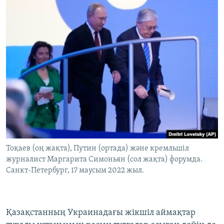
Тоқаев (оң жақта), Путин (ортада) және кремльшіл
журналист Маргарита Симоньян (сол жақта) форумда.
Санкт-Петербург, 17 маусым 2022 жыл.
Қазақстанның Украинадағы жікшіл аймақтар