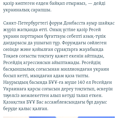
қазір көптеген елден байқап отырмыз, — дейді
украиналық сарапшы.
Санкт-Петербургтегі форум Донбасста ауыр шайқас
жүріп жатқанда өтті. Оның үстіне қазір Ресей
украин порттарын бұғаттауы себепті азық-түлік
дағдарысы да ушығып тұр. Форумдағы сөйлеген
сөзінде және қойылған сұрақтарға жауабында
Тоқаев соғысты тоқтату қажет екенін айтпады,
Ресейдің агрессиясын айыптамады. Ресейдің
басқыншылық соғысынан миллиондаған украин
босып кетті, мыңдаған адам қаза тапты.
Наурыздың басында БҰҰ-ға мүше 140 ел Ресейден
Украинаға қарсы соғысын дереу тоқтатып, әскерін
тәуелсіз мемлекеттен алып кетуді талап еткен.
Қазақстан БҰҰ Бас ассамблеясындағы бұл дауыс
беруде қалыс қалған.