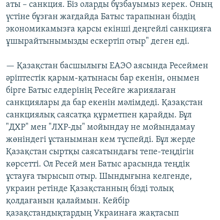
аты – санкция. Біз оларды бұзбауымыз керек. Оның
үстіне бұзған жағдайда Батыс тарапынан біздің
экономикамызға қарсы екінші деңгейлі санкцияға
ұшырайтынымызды ескертіп отыр" деген еді.
— Қазақстан басшылығы ЕАЭО аясында Ресеймен
әріптестік қарым-қатынасы бар екенін, онымен
бірге Батыс елдерінің Ресейге жариялаған
санкциялары да бар екенін мәлімдеді. Қазақстан
санкциялық саясатқа құрметпен қарайды. Бұл
"ДХР" мен "ЛХР-ды" мойындау не мойындамау
жөніндегі ұстанымнан кем түспейді. Бұл жерде
Қазақстан сыртқы саясатындағы тепе-теңдігін
көрсетті. Ол Ресей мен Батыс арасында теңдік
ұстауға тырысып отыр. Шындығына келгенде,
украин ретінде Қазақстанның бізді толық
қолдағанын қалаймын. Кейбір
қазақстандықтардың Украинаға жақтасып