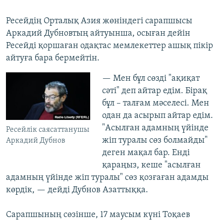
Ресейдің Орталық Азия жөніндегі сарапшысы
Аркадий Дубновтың айтуынша, осыған дейін
Ресейді қоршаған одақтас мемлекеттер ашық пікір
айтуға бара бермейтін.
— Мен бұл сөзді "ақиқат
сәті" деп айтар едім. Бірақ
бұл – талғам мәселесі. Мен
одан да асырып айтар едім.
"Асылған адамның үйінде
Ресейлік саясаттанушы
жіп туралы сөз болмайды"
Аркадий Дубнов
деген мақал бар. Енді
қараңыз, кеше "асылған
адамның үйінде жіп туралы" сөз қозғаған адамды
көрдік, — дейді Дубнов Азаттыққа.
Сарапшының сөзінше, 17 маусым күні Тоқаев