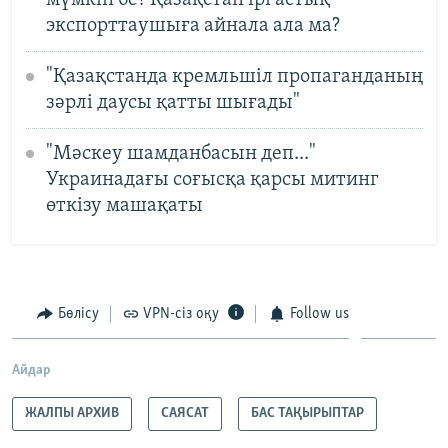
экспорттаушыға айнала ала ма?
"Қазақстанда кремльшіл пропаганданың
зәрлі даусы қатты шығады"
"Мәскеу шамданбасын деп..."
Украинадағы соғысқа қарсы митинг
өткізу машақаты
Бөлісу
VPN-сіз оқу
Follow us
Айдар
ЖАЛПЫ АРХИВ
САЯСАТ
БАС ТАҚЫРЫПТАР