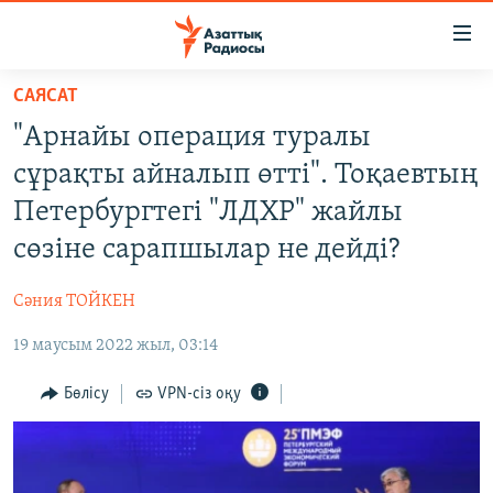
Accessibility
links
Skip
САЯСАТ
to
ЖАҢАЛЫҚТАР
"Арнайы операция туралы
main
САЯСАТ
content
сұрақты айналып өтті". Тоқаевтың
AZATTYQTV
Skip
Петербургтегі "ЛДХР" жайлы
to
ҚАҢТАР ОҚИҒАСЫ
сөзіне сарапшылар не дейді?
main
АДАМ ҚҰҚЫҚТАРЫ
Navigation
Сәния ТОЙКЕН
Skip
ӘЛЕУМЕТ
to
19 маусым 2022 жыл, 03:14
ӘЛЕМ
Search
АРНАЙЫ ЖОБАЛАР
Бөлісу
VPN-сіз оқу
Русский