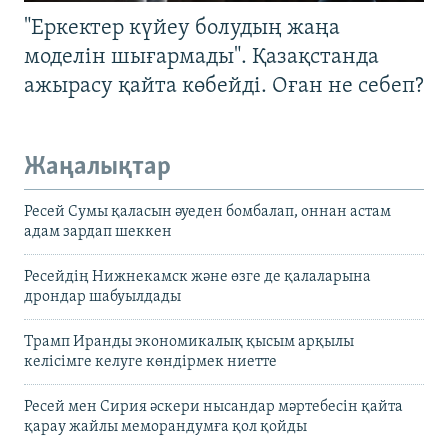
"Еркектер күйеу болудың жаңа
моделін шығармады". Қазақстанда
ажырасу қайта көбейді. Оған не себеп?
Жаңалықтар
Ресей Сумы қаласын әуеден бомбалап, оннан астам
адам зардап шеккен
Ресейдің Нижнекамск және өзге де қалаларына
дрондар шабуылдады
Трамп Иранды экономикалық қысым арқылы
келісімге келуге көндірмек ниетте
Ресей мен Сирия әскери нысандар мәртебесін қайта
қарау жайлы меморандумға қол қойды