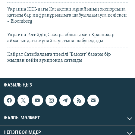
Украина КҚК-дағы Қазақстан мұнайының экспортына
қатысы бар инфрақұрылымға шабуылдамауға келіскен
– Bloomberg
Украина Ресейдің Самара облысы мен Краснодар
аймағындағы мұнай зауытына шабуылдады
Қайрат Сатыбалдыға тиесілі "Байсат" базары бір
жылдан кейін аукционда сатылды
ЖАЗЫЛЫҢЫЗ
ЖАЛПЫ МӘЛІМЕТ
НЕГІЗГІ БӨЛІМДЕР