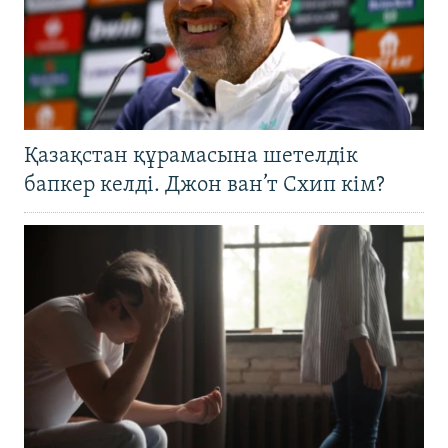
Қазақстан құрамасына шетелдік
бапкер келді. Джон ван’т Схип кім?