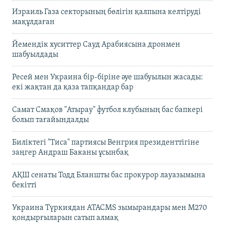
Израиль Газа секторының бөлігін қалпына келтіруді
мақұлдаған
Йемендік хуситтер Сауд Арабиясына дронмен
шабуылдады
Ресей мен Украина бір-біріне әуе шабуылын жасады:
екі жақтан да қаза тапқандар бар
Самат Смақов "Атырау" футбол клубының бас бапкері
болып тағайындалды
Биліктегі "Тиса" партиясы Венгрия президенттігіне
заңгер Андраш Баканы ұсынбақ
АҚШ сенаты Тодд Бланшты бас прокурор лауазымына
бекітті
Украина Түркиядан ATACMS зымырандары мен M270
қондырғыларын сатып алмақ