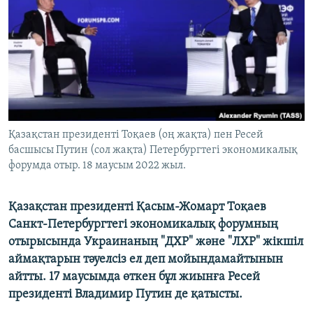
ЖАЗЫЛЫҢЫЗ
Басқа тілдерде
Қазақстан президенті Тоқаев (оң жақта) пен Ресей
басшысы Путин (сол жақта) Петербургтегі экономикалық
форумда отыр. 18 маусым 2022 жыл.
Қазақстан президенті Қасым-Жомарт Тоқаев
Санкт-Петербургтегі экономикалық форумның
отырысында Украинаның "ДХР" және "ЛХР" жікшіл
аймақтарын тәуелсіз ел деп мойындамайтынын
айтты. 17 маусымда өткен бұл жиынға Ресей
президенті Владимир Путин де қатысты.