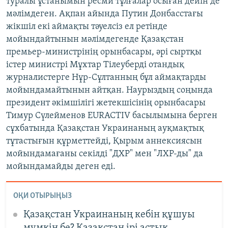
туралы ұстанымын ресми тұлғалар осыған дейін де
мәлімдеген. Ақпан айында Путин Донбасстағы
жікшіл екі аймақты тәуелсіз ел ретінде
мойындайтынын мәлімдегенде Қазақстан
премьер-министрінің орынбасары, әрі сыртқы
істер министрі Мұхтар Тілеуберді отандық
журналистерге Нұр-Сұлтанның бұл аймақтарды
мойындамайтынын айтқан. Наурыздың соңында
президент әкімшілігі жетекшісінің орынбасары
Тимур Сүлейменов EURACTIV басылымына берген
сұхбатында Қазақстан Украинаның ауқмақтық
тұтастығын құрметтейді, Қырым аннексиясын
мойындамағаны секілді "ДХР" мен "ЛХР-ды" да
мойындамайды деген еді.
ОҚИ ОТЫРЫҢЫЗ
Қазақстан Украинаның кебін құшуы
мүмкін бе? Қазақстан ірі астық