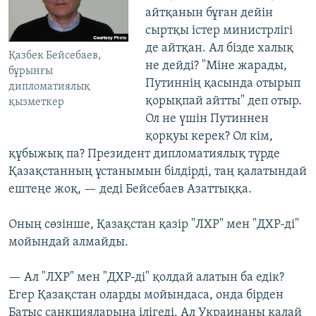
айтқанын бұған дейін
сыртқы істер министрлігі
де айтқан. Ал бізде халық
Қазбек Бейсебаев,
не дейді? "Міне жарады,
бұрынғы
Путиннің қасында отырып
дипломатиялық
қорықпай айтты" деп отыр.
қызметкер
Ол не үшін Путиннен
қорқуы керек? Ол кім,
құбыжық па? Президент дипломатиялық түрде
Қазақстанның ұстанымын білдірді, таң қалатындай
ештеңе жоқ, — деді Бейсебаев Азаттыққа.
Оның сөзінше, Қазақстан қазір "ЛХР" мен "ДХР-ді"
мойындай алмайды.
— Ал "ЛХР" мен "ДХР-ді" қолдай алатын ба едік?
Егер Қазақстан оларды мойындаса, онда бірден
Батыс санкцияларына ілігеді. Ал Украинаны қалай