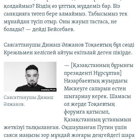
қолдаймыз? Біздің өз ұлттық мүддеміз бар. Біз
санкцияға төтеп бере алмаймыз. Табысымыз тек
мұнайдан түсіп отыр. Оны жауып тастаса, не
болады? — дейді Бейсебаев.
Саясаттанушы Димаш Әлжанов Тоқаевтың бұл сөзді
Кремльмен келіспей айтуы екіталай деген пікірде.
— [Қазақстанның бұрынғы
президенті Нұрсұлтан]
Назарбаевтың жуырдағы
Мәскеуге сапарын естен
шығармау керек. Шамасы
Саясаттанушы Димаш
ол жерде Тоқаевтың
Әлжанов.
форумға қатысып,
Қазақстанның ұстанымын
жеткізуі талқыланған. Оқшауланған Путин үшін
саяси маңызы зор мұндай жоғары деңгейдегі шара