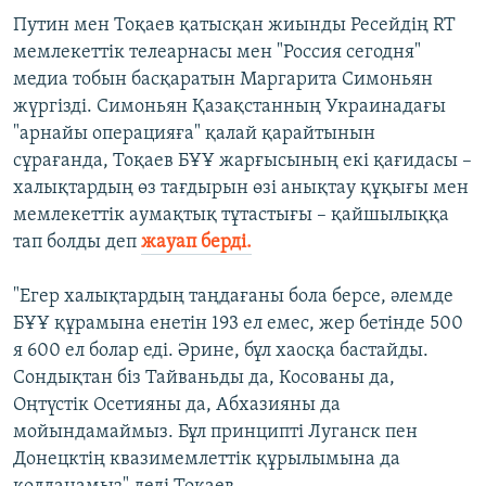
Путин мен Тоқаев қатысқан жиынды Ресейдің RT
мемлекеттік телеарнасы мен "Россия сегодня"
медиа тобын басқаратын Маргарита Симоньян
жүргізді. Симоньян Қазақстанның Украинадағы
"арнайы операцияға" қалай қарайтынын
сұрағанда, Тоқаев БҰҰ жарғысының екі қағидасы –
халықтардың өз тағдырын өзі анықтау құқығы мен
мемлекеттік аумақтық тұтастығы – қайшылыққа
тап болды деп
жауап берді.
"Егер халықтардың таңдағаны бола берсе, әлемде
БҰҰ құрамына енетін 193 ел емес, жер бетінде 500
я 600 ел болар еді. Әрине, бұл хаосқа бастайды.
Сондықтан біз Тайваньды да, Косованы да,
Оңтүстік Осетияны да, Абхазияны да
мойындамаймыз. Бұл принципті Луганск пен
Донецктің квазимемлеттік құрылымына да