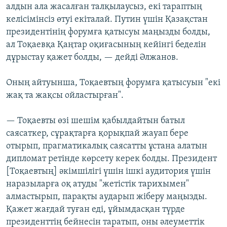
алдын ала жасалған талқылаусыз, екі тараптың
келісімінсіз өтуі екіталай. Путин үшін Қазақстан
президентінің форумға қатысуы маңызды болды,
ал Тоқаевқа Қаңтар оқиғасының кейінгі беделін
дұрыстау қажет болды, — дейді Әлжанов.
Оның айтуынша, Тоқаевтың форумға қатысуын "екі
жақ та жақсы ойластырған".
— Тоқаевты өзі шешім қабылдайтын батыл
саясаткер, сұрақтарға қорықпай жауап бере
отырып, прагматикалық саясатты ұстана алатын
дипломат ретінде көрсету керек болды. Президент
[Тоқаевтың] әкімшілігі үшін ішкі аудитория үшін
наразыларға оқ атуды "жетістік тарихымен"
алмастырып, парақты аударып жіберу маңызды.
Қажет жағдай туған еді, ұйымдасқан түрде
президенттің бейнесін таратып, оны әлеуметтік