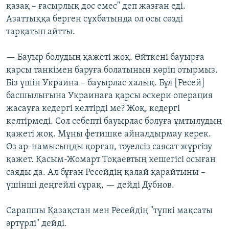
қазақ – ғасырлық дос емес" деп жазған еді.
Азаттыққа берген сұхбатында ол осы сөзді
тарқатып айтты.
— Бауыр болудың қажеті жоқ. Өйткені бауырға
қарсы танкімен баруға болатынын көріп отырмыз.
Біз үшін Украина – бауырлас халық. Бұл [Ресей]
басшылығына Украинаға қарсы әскери операция
жасауға кедергі келтірді ме? Жоқ, кедергі
келтірмеді. Сол себепті бауырлас болуға ұмтылудың
қажеті жоқ. Мұны фетишке айналдырмау керек.
Өз ар-намысыңды қорғап, тәуелсіз саясат жүргізу
қажет. Қасым-Жомарт Тоқаевтың кешегісі осыған
саяды да. Ал бұған Ресейдің қалай қарайтыны –
үшінші деңгейлі сұрақ, — дейді Дубнов.
Сарапшы Қазақстан мен Ресейдің "түпкі мақсаты
әртүрлі" дейді.