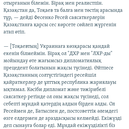
отырғанын білемін. Бірақ мен реалистпін.
Қазақстан да, Тоқаев та балға мен төстің арасында
тұр, — дейді Фесенко Ресей саясаткерлерін
Қазақстанға қарсы сес көрсете сөйлеп жүргенін
атап өтіп.
— [Тоқаевтың] Украинаға көзқарасы қандай
екенін білмеймін. Бірақ ол "ДХР мен "ЛХР-ды"
мойындау өте жағымсыз дипломатиялық
прецедент болатынын жақсы түсінеді. Өйтпесе
Қазақстанның солтүстігіндегі ресейшіл
қайраткерлер де ұлттық республика жариялауы
ықтимал. Кәсіби дипломат және тәжірибелі
саясаткер ретінде ол оны жақсы түсінеді, сол
себепті мұндай қатердің алдын бірден алды. Ол
Ресеймен де, Батыспен де, постсоветтік әлемдегі
өзге елдермен де араздасқысы келмейді. Екіжүзді
деп сынауға болар еді. Мұндай екіжүзділікті біз