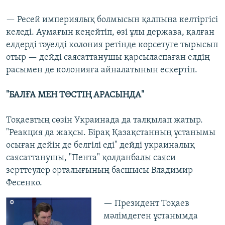
— Ресей империялық болмысын қалпына келтіргісі
келеді. Аумағын кеңейтіп, өзі ұлы держава, қалған
елдерді тәуелді колония ретінде көрсетуге тырысып
отыр — дейді саясаттанушы қарсыласпаған елдің
расымен де колонияға айналатынын ескертіп.
"БАЛҒА МЕН ТӨСТІҢ АРАСЫНДА"
Тоқаевтың сөзін Украинада да талқылап жатыр.
"Реакция да жақсы. Бірақ Қазақстанның ұстанымы
осыған дейін де белгілі еді" дейді украиналық
саясаттанушы, "Пента" қолданбалы саяси
зерттеулер орталығының басшысы Владимир
Фесенко.
— Президент Тоқаев
мәлімдеген ұстанымда