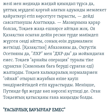
желі мен медиада жағдай қиындап тұрса да,
ұлттық мүддені қорғай алатын адуынды мемлекет
қайраткері етіп көрсетуге тырысты, — дейді
саясаттанушы Азаттыққа. — Мазмұнына қарар
болсақ, Тоқаев жаңа ешнәрсе айтқан жоқ. Ол
Қазақстан осыған дейін ресми түрде мәлімдеп
жүрген сөзді айтты, соның өзін дүдәмалмен
жеткізді. [Қазақстан] Абхазияны да, Оңтүстік
Осетияны да, "ЛХР" мен "ДХР-ды" да мойындаған
емес. Тоқаев "арнайы операция" туралы тіке
сұрақтан (Симоньян баға беруді сұраған еді)
жалтарды. Тоқаев халықаралық нормалармен
"ойнай" отырып жауабын өзіне қауіп
төндірмейтіндей етіп құрастырды. Меніңше,
Путинде бұл жерде көп нәрсені күтпеді де. Оған
Тоқаевтың қатысқаны ғана маңызды болды.
"ҒАСЫРЛЫҚ БАУЫРЛАР ЕМЕС"