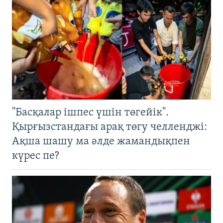
"Басқалар ішпес үшін төгейік".
Қырғызстандағы арақ төгу челленджі:
Ақша шашу ма әлде жамандықпен
күрес пе?