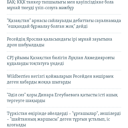
БАҚ: КҚК танкер тапшылығы мен қауіпсіздікке бола
мұнай тиеуді үзіп-созуға мәжбүр
"Қазақстан" арнасы сайлауалды дебаттағы сауалнамада
"ешқандай бұрмалау болған жоқ" дейді
Ресейдің Ярослав қаласындағы ірі мұнай зауытына
дрон шабуылдады
CPJ ұйымы Қазақстан билігін Лұқпан Ахмедияровты
қудалауды тоқтатуға үндеді
Wildberries негізгі қоймаларын Ресейден көшірмек
деген хабарды жоққа шығарды
"Әділ сөз" қоры Динара Егеубаеваға қатысты істі ашық
тергеуге шақырды
Түркістан өңірінде әйелдерді – "ұрғашылар", әншілерді
– "шайтанның жаршысы" деген тұрғын ұсталып, іс
қозғалды