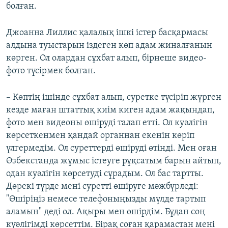
болған.
Джоанна Лиллис қалалық ішкі істер басқармасы
алдына туыстарын іздеген көп адам жиналғанын
көрген. Ол олардан сұхбат алып, бірнеше видео-
фото түсірмек болған.
– Көптің ішінде сұхбат алып, суретке түсіріп жүрген
кезде маған штаттық киім киген адам жақындап,
фото мен видеоны өшіруді талап етті. Ол куәлігін
көрсеткенмен қандай органнан екенін көріп
үлгермедім. Ол суреттерді өшіруді өтінді. Мен оған
Өзбекстанда жұмыс істеуге рұқсатым барын айтып,
одан куәлігін көрсетуді сұрадым. Ол бас тартты.
Дөрекі түрде мені суретті өшіруге мәжбүрледі:
"Өшіріңіз немесе телефоныңызды мүлде тартып
аламын" деді ол. Ақыры мен өшірдім. Бұдан соң
куәлігімді көрсеттім. Бірақ соған қарамастан мені