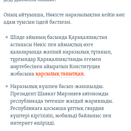
Оның айтуынша, Нөкісте наразылықтан кейін көп
адам туысын іздей бастаған.
Шілде айының басында Қарақалпақстан
астанасы Нөкіс пен аймақтың өзге
қалаларында жаппай наразылық тұтанып,
тұрғындар Қарақалпақстанды егемен
мәртебесінен айыратын Конституция
жобасына
қарсылық танытқан
.
Наразылық күшпен басып-жаншылды.
Президент Шавкат Мирзияев автономды
республикада төтенше жағдай жариялады.
Республикаға қосымша ұлттық гвардия
күштері кіргізіліп, мобильді байланыс пен
интернет өшірілді.