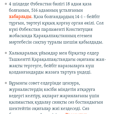
4 шілдеде Өзбекстан билігі 18 адам қаза
болғанын, 516 адамның ұсталғанын
хабарлады.
Қаза болғандардың 14-і – бейбіт
тұрғын, төртеуі құқық қорғау орган өкілі. Сол
күні Өзбекстан парламенті Конституция
жобасында Қарақалпақстанның егемен
мәртебесін сақтау туралы шешім қабылдады.
Халықаралық ұйымдар мен бірқатар елдер
Ташкентті Қарақалпақстандағы оқиғаны жан-
жақты тергеуге, бейбіт наразыларға күш
қолданғандарды жазаға тартуға үндеді.
Бұрынғы совет елдерінде цензура,
журналистердің кәсіби міндетін атқаруға
кедергі келтіру, ақпарат жариялағаны үшін
қылмыстық қудалау сияқты сөз бостандығын
шектейтін оқиғалар жиі кездеседі. Сөз