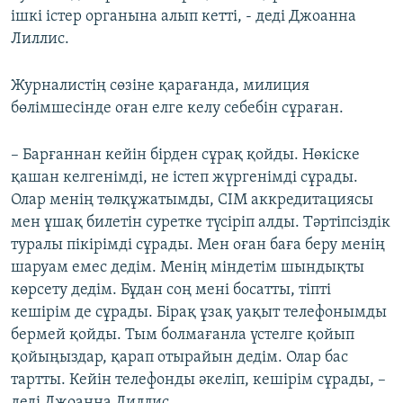
ішкі істер органына алып кетті, - деді Джоанна
Лиллис.
Журналистің сөзіне қарағанда, милиция
бөлімшесінде оған елге келу себебін сұраған.
– Барғаннан кейін бірден сұрақ қойды. Нөкіске
қашан келгенімді, не істеп жүргенімді сұрады.
Олар менің төлқұжатымды, СІМ аккредитациясы
мен ұшақ билетін суретке түсіріп алды. Тәртіпсіздік
туралы пікірімді сұрады. Мен оған баға беру менің
шаруам емес дедім. Менің міндетім шындықты
көрсету дедім. Бұдан соң мені босатты, тіпті
кешірім де сұрады. Бірақ ұзақ уақыт телефонымды
бермей қойды. Тым болмағанла үстелге қойып
қойыңыздар, қарап отырайын дедім. Олар бас
тартты. Кейін телефонды әкеліп, кешірім сұрады, –
деді Джоанна Лиллис.