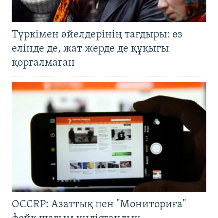
Түркімен әйелдерінің тағдыры: өз
елінде де, жат жерде де құқығы
қорғалмаған
OCCRP: Азаттық пен "Мониториға"