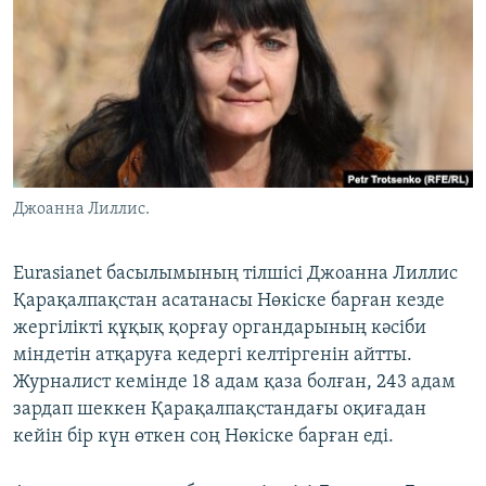
ЖАЗЫЛЫҢЫЗ
Басқа тілдерде
Джоанна Лиллис.
Eurasianet басылымының тілшісі Джоанна Лиллис
Қарақалпақстан асатанасы Нөкіске барған кезде
жергілікті құқық қорғау органдарының кәсіби
міндетін атқаруға кедергі келтіргенін айтты.
Журналист кемінде 18 адам қаза болған, 243 адам
зардап шеккен Қарақалпақстандағы оқиғадан
кейін бір күн өткен соң Нөкіске барған еді.