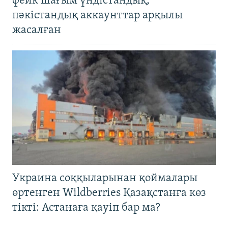
фейк шағым үндістандық,
пәкістандық аккаунттар арқылы
жасалған
Украина соққыларынан қоймалары
өртенген Wildberries Қазақстанға көз
тікті: Астанаға қауіп бар ма?