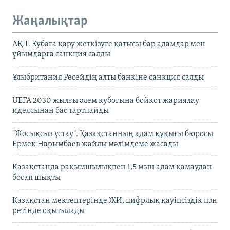
Жаңалықтар
АҚШ Кубаға қару жеткізуге қатысы бар адамдар мен
ұйымдарға санкция салды
Ұлыбритания Ресейдің алты банкіне санкция салды
UEFA 2030 жылғы әлем кубогына бойкот жариялау
идеясынан бас тартпайды
"Жосықсыз ұстау". Қазақстанның адам құқығы бюросы
Ермек Нарымбаев жайлы мәлімдеме жасады
Қазақстанда рақымшылықпен 1,5 мың адам қамаудан
босап шықты
Қазақстан мектептерінде ЖИ, цифрлық қауіпсіздік пән
ретінде оқытылады