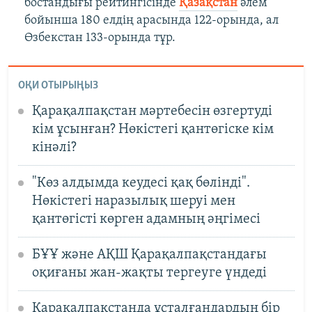
бостандығы рейтингісінде
Қазақстан
әлем
бойынша 180 елдің арасында 122-орында, ал
Өзбекстан 133-орында тұр.
ОҚИ ОТЫРЫҢЫЗ
Қарақалпақстан мәртебесін өзгертуді
кім ұсынған? Нөкістегі қантөгіске кім
кінәлі?
"Көз алдымда кеудесі қақ бөлінді".
Нөкістегі наразылық шеруі мен
қантөгісті көрген адамның әңгімесі
БҰҰ және АҚШ Қарақалпақстандағы
оқиғаны жан-жақты тергеуге үндеді
Қарақалпақстанда ұсталғандардың бір