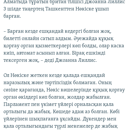
Алматыда тұратын британ тілшісі Джоанна Лиллис
3 шілде таңертең Ташкенттен Нөкіске ұшып
барған.
– Барған кезде ешқандай кедергі болған жоқ,
билетті онлайн сатып алдым. Әуежайда құқық
қорғау орган қызметкерлері көп болды, олар каска
киіп, автомат асынып алған. Бірақ ешкімді
тексерген жоқ, – деді Джоанна Лиллис.
Ол Нөкіске жеткен кезде қалада ешқандай
наразылық және тәртіпсіздік болмаған. Оның
сөзіне қарағанда, Нөкіс көшелерінде құқық қорғау
орган өкілдері көп болған, жолдар жабылған.
Парламент пен үкімет үйлері орналасқан қала
орталығы да жабық. Көшеде адам аз болған. Көбі
үйлерінен шықпағанға ұқсайды. Дүкендер мен
қала орталығындағы түрлі мекемелер де жабық