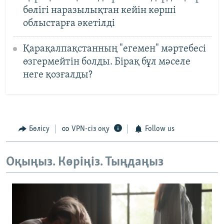
бөлігі наразылықтан кейін көрші
облыстарға әкетілді
Қарақалпақстанның "егемен" мәртебесі
өзгермейтін болды. Бірақ бұл мәселе
неге қозғалды?
Бөлісу
VPN-сіз оқу
Follow us
Оқыңыз. Көріңіз. Тыңдаңыз