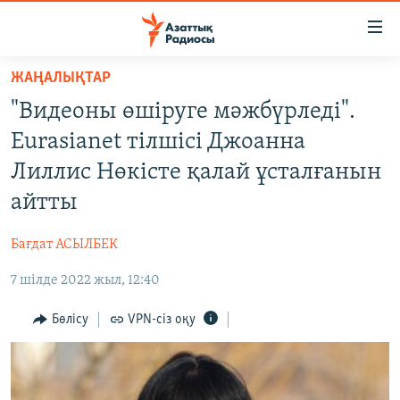
Accessibility
links
Skip
ЖАҢАЛЫҚТАР
to
ЖАҢАЛЫҚТАР
"Видеоны өшіруге мәжбүрледі".
main
САЯСАТ
content
Eurasianet тілшісі Джоанна
AZATTYQTV
Skip
Лиллис Нөкісте қалай ұсталғанын
to
ҚАҢТАР ОҚИҒАСЫ
айтты
main
АДАМ ҚҰҚЫҚТАРЫ
Navigation
Бағдат АСЫЛБЕК
Skip
ӘЛЕУМЕТ
to
7 шілде 2022 жыл, 12:40
ӘЛЕМ
Search
АРНАЙЫ ЖОБАЛАР
Бөлісу
VPN-сіз оқу
Русский