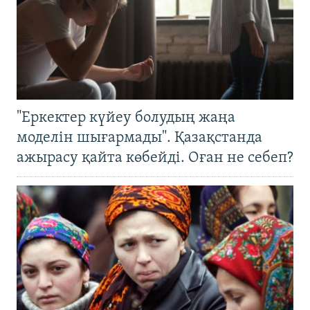
"Еркектер күйеу болудың жаңа
моделін шығармады". Қазақстанда
ажырасу қайта көбейді. Оған не себеп?