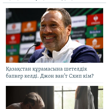
Қазақстан құрамасына шетелдік
бапкер келді. Джон ван’т Схип кім?