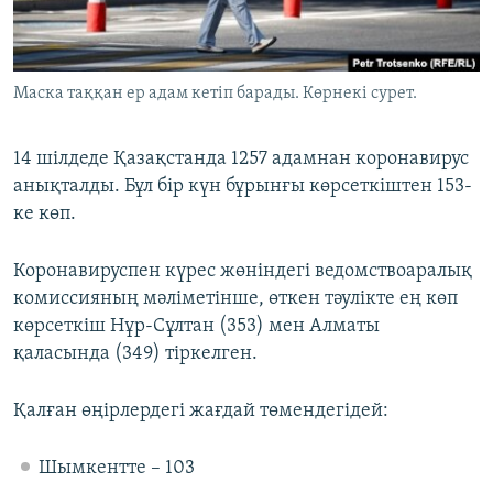
ЖАЗЫЛЫҢЫЗ
Маска таққан ер адам кетіп барады. Көрнекі сурет.
Басқа тілдерде
14 шілдеде Қазақстанда 1257 адамнан коронавирус
анықталды. Бұл бір күн бұрынғы көрсеткіштен 153-
ке көп.
Коронавируспен күрес жөніндегі ведомствоаралық
комиссияның мәліметінше, өткен тәулікте ең көп
көрсеткіш Нұр-Сұлтан (353) мен Алматы
қаласында (349) тіркелген.
Қалған өңірлердегі жағдай төмендегідей:
Шымкентте – 103