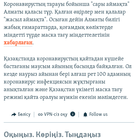
Коронавирустың тарауы бойынша "сары аймақта"
Алматы қаласы тұр. Қалған өңірлер мен қалалар
"жасыл аймақта". Осыған дейін Алматы билігі
жабық ғимараттарда, қоғамдық көліктерде
міндетті түрде маска тағу міндеттелетінін
хабарлаған
.
Қазақстанда коронавирустың қайтадан күшейе
бастағаны маусым айының басында байқалған. Ол
кезде наурыз айынан бері алғаш рет 100 адамның
коронавирус инфекциясын жұқтырғаны
анықталған және Қазақстан үкіметі маска тағу
режимі қайта оралуы мүмкін екенін мәлімдеген.
Бөлісу
VPN-сіз оқу
Follow us
Оқыңыз. Көріңіз. Тыңдаңыз