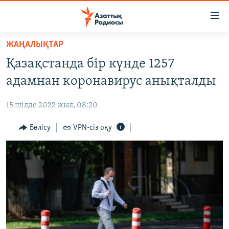
Accessibility
links
Skip
ЖАҢАЛЫҚТАР
to
ЖАҢАЛЫҚТАР
Қазақстанда бір күнде 1257
main
САЯСАТ
content
адамнан коронавирус анықталды
AZATTYQTV
Skip
to
15 шілде 2022 жыл, 08:20
ҚАҢТАР ОҚИҒАСЫ
main
АДАМ ҚҰҚЫҚТАРЫ
Бөлісу
VPN-сіз оқу
Navigation
Skip
ӘЛЕУМЕТ
to
ӘЛЕМ
Search
АРНАЙЫ ЖОБАЛАР
Русский