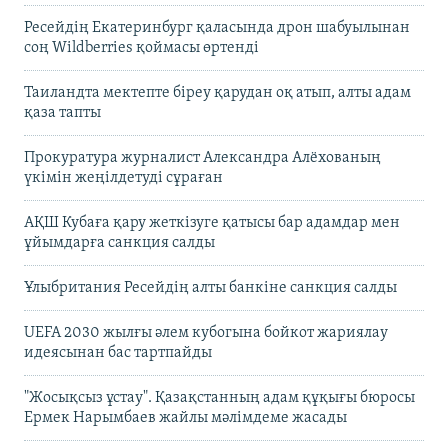
Ресейдің Екатеринбург қаласында дрон шабуылынан
соң Wildberries қоймасы өртенді
Таиландта мектепте біреу қарудан оқ атып, алты адам
қаза тапты
Прокуратура журналист Александра Алёхованың
үкімін жеңілдетуді сұраған
АҚШ Кубаға қару жеткізуге қатысы бар адамдар мен
ұйымдарға санкция салды
Ұлыбритания Ресейдің алты банкіне санкция салды
UEFA 2030 жылғы әлем кубогына бойкот жариялау
идеясынан бас тартпайды
"Жосықсыз ұстау". Қазақстанның адам құқығы бюросы
Ермек Нарымбаев жайлы мәлімдеме жасады