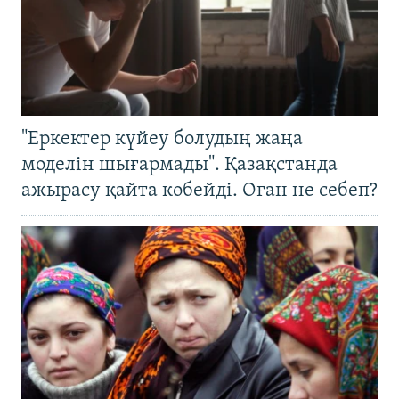
"Еркектер күйеу болудың жаңа
моделін шығармады". Қазақстанда
ажырасу қайта көбейді. Оған не себеп?