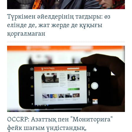
Түркімен әйелдерінің тағдыры: өз
елінде де, жат жерде де құқығы
қорғалмаған
OCCRP: Азаттық пен "Мониториға"
фейк шағым үндістандық,