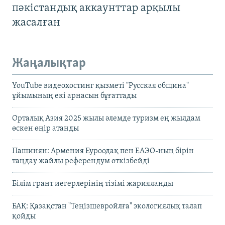
пәкістандық аккаунттар арқылы
жасалған
Жаңалықтар
YouTube видеохостинг қызметі "Русская община"
ұйымының екі арнасын бұғаттады
Орталық Азия 2025 жылы әлемде туризм ең жылдам
өскен өңір атанды
Пашинян: Армения Еуроодақ пен ЕАЭО-ның бірін
таңдау жайлы референдум өткізбейді
Білім грант иегерлерінің тізімі жарияланды
БАҚ: Қазақстан "Теңізшевройлға" экологиялық талап
қойды