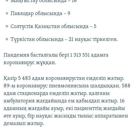
Маңғыстау облысында – 16
Павлодар облысында – 9
Солтүстік Қазақстан облысында – 5
Түркістан облысында – 21 науқас тіркелген.
Пандемия басталғалы бері 1 313 551 адамға
коронавирус жұққан.
Қазір 5 483 адам коронавирустан емделіп жатыр.
89-ы коронавирус пневмониясына шалдыққан. 588
адам стационарда емделіп жатыр. қалғаны
амбулатория жағдайында ем қабылдап жатыр. 16
адамның жағдайы ауыр, екі пациенттің жағдайы
өте ауыр, бір науқас жасанды тыныс аппаратымен
демалып жатыр.