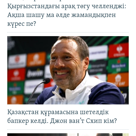
Қырғызстандағы арақ төгу челленджі:
Ақша шашу ма әлде жамандықпен
күрес пе?
Қазақстан құрамасына шетелдік
бапкер келді. Джон ван’т Схип кім?