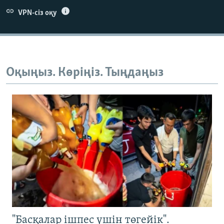
VPN-сіз оқу
Оқыңыз. Көріңіз. Тыңдаңыз
"Басқалар ішпес үшін төгейік".