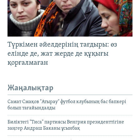
Түркімен әйелдерінің тағдыры: өз
елінде де, жат жерде де құқығы
қорғалмаған
Жаңалықтар
Самат Смақов "Атырау" футбол клубының бас бапкері
болып тағайындалды
Биліктегі "Тиса" партиясы Венгрия президенттігіне
заңгер Андраш Баканы ұсынбақ