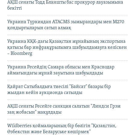
АҚШ сенаты Тодд Бланшты бас прокурор лауазымына
бекітті
Украина Түркиядан ATACMS зымырандары мен M270
қондырғыларын сатып алмақ
Украина КҚК-дағы Қазақстан мұнайының экспортына
қатысы бар инфрақұрылымға шабуылдамауға келіскен
– Bloomberg
Украина Ресейдің Самара облысы мен Краснодар
аймағындағы мұнай зауытына шабуылдады
Қайрат Сатыбалдыға тиесілі "Байсат" базары бір
жылдан кейін аукционда сатылды
АҚШ сенаты Ресейге санкция салатын "Линдси Грэм
заң жобасын" мақұлдады
Wildberries қоймаларының бір бөлігін "Қазақстан,
Өзбекстан және Беларуське көшірмек"