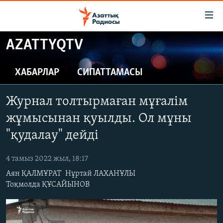
Accessibility
links
Skip
AZATTYQTV
to
ЖАҢАЛЫҚТАР
main
САЯСАТ
ХАБАРЛАР
СИПАТТАМАСЫ
content
AZATTYQTV
Skip
Журнал толтырмаған мұғалім
to
ҚАҢТАР ОҚИҒАСЫ
main
жұмысынан қуылды. Ол мұны
АДАМ ҚҰҚЫҚТАРЫ
Navigation
"қудалау" дейді
Skip
ӘЛЕУМЕТ
to
4 тамыз 2022 жыл, 18:17
ӘЛЕМ
Search
Аян ҚАЛМҰРАТ
Нұртай ЛАХАНҰЛЫ
АРНАЙЫ ЖОБАЛАР
Тоқмолда ҚҰСАЙЫНОВ
Русский