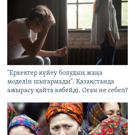
"Еркектер күйеу болудың жаңа
моделін шығармады". Қазақстанда
ажырасу қайта көбейді. Оған не себеп?