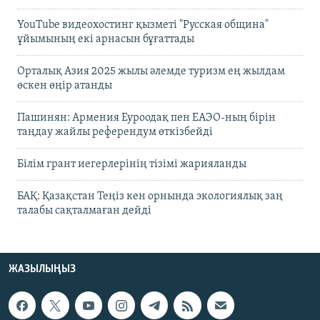
YouTube видеохостинг қызметі "Русская община"
ұйымының екі арнасын бұғаттады
Орталық Азия 2025 жылы әлемде туризм ең жылдам
өскен өңір атанды
Пашинян: Армения Еуроодақ пен ЕАЭО-ның бірін
таңдау жайлы референдум өткізбейді
Білім грант иегерлерінің тізімі жарияланды
БАҚ: Қазақстан Теңіз кен орнында экологиялық заң
талабы сақталмаған дейді
ЖАЗЫЛЫҢЫЗ