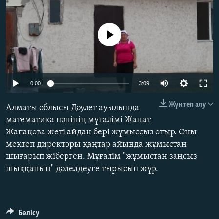
ЖАЗЫЛЫҢЫЗ
No media source currently available
Басқа тілдерде
Auto
0:00
3:09
240p
Жүктеп алу
Алматы облысы Дәулет ауылында
360p
математика пәнінің мұғалімі Жанат
Жапақова жеті айдан бері жұмыссыз отыр. Оны
480p
Auto
240p
360p
480p
мектеп директоры қаңтар айында жұмыстан
720p
шығарып жіберген. Мұғалім "жұмыстан заңсыз
720p
1080p
1080p
шыққанын" дәлелдеуге тырысып жүр.
Бөлісу