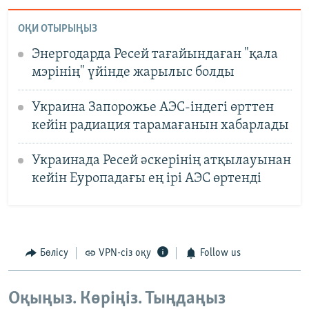
ОҚИ ОТЫРЫҢЫЗ
Энергодарда Ресей тағайындаған "қала
мэрінің" үйінде жарылыс болды
Украина Запорожье АЭС-індегі өрттен
кейін радиация тарамағанын хабарлады
Украинада Ресей әскерінің атқылауынан
кейін Еуропадағы ең ірі АЭС өртенді
Бөлісу
VPN-сіз оқу
Follow us
Оқыңыз. Көріңіз. Тыңдаңыз