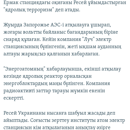
Ермак станциядағы оқиғаны Ресей ұйымдастырған
"ядролық терроризм" деп атады.
Жуырда Запорожье АЭС-і атқылауға ұшырап,
жоғары вольтты байланыс бағандарының біріне
снаряд құлаған. Кейін компания "Луч" электр
станциясының бүлінгенін, жеті ықшам ауданның
алтауы жарықсыз қалғанын хабарлаған.
"Энергоатомның" хабарлауынша, екінші атқылау
кезінде ядролық реактор орналасқан
энергоблоктардың маңы бүлінген. Компания
радиоактивті заттар тарауы мүмкін екенін
ескертті.
Ресей Украинаны нысанға шабуыл жасады деп
айыптады. Соғысты зерттеу институты атом электр
станциясын кім атқылағанын анықтау әзірге