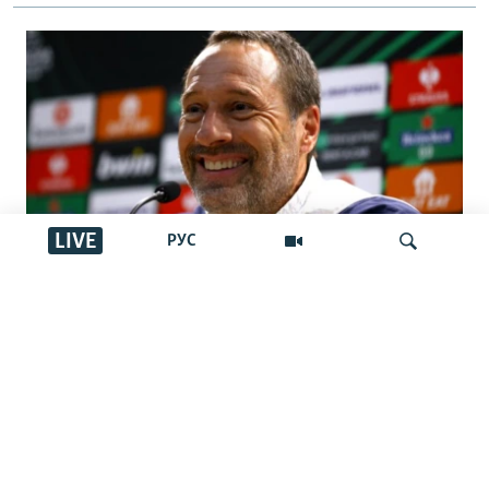
LIVE
РУС
Қазақстан құрамасына шетелдік
бапкер келді. Джон ван’т Схип кім?
İздеу