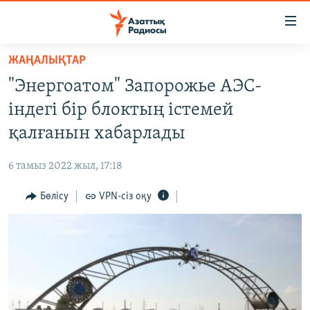
Accessibility
links
Skip
ЖАҢАЛЫҚТАР
to
ЖАҢАЛЫҚТАР
"Энергоатом" Запорожье АЭС-
main
САЯСАТ
content
індегі бір блоктың істемей
AZATTYQTV
Skip
қалғанын хабарлады
to
ҚАҢТАР ОҚИҒАСЫ
main
6 тамыз 2022 жыл, 17:18
АДАМ ҚҰҚЫҚТАРЫ
Navigation
Skip
Бөлісу
VPN-сіз оқу
ӘЛЕУМЕТ
to
ӘЛЕМ
Search
АРНАЙЫ ЖОБАЛАР
Русский