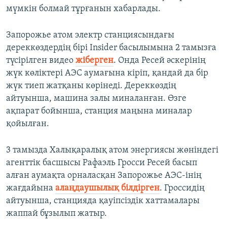
мүмкін болмай тұрғанын хабарлады.
Запорожье атом электр станциясындағы
дереккөздердің бірі Insider басылымына 2 тамызға
түсірілген видео
жіберген
. Онда Ресей әскерінің
жүк көліктері АЭС аумағына кіріп, қандай да бір
жүк тиеп жатқаны көрінеді. Дереккөздің
айтуынша, машина залы миналанған. Өзге
ақпарат бойынша, станция маңына миналар
қойылған.
3 тамызда Халықаралық атом энергиясы жөніндегі
агенттік басшысы Рафаэль Гросси Ресей басып
алған аумақта орналасқан Запорожье АЭС-інің
жағдайына
алаңдаушылық білдірген
. Гроссидің
айтуынша, станцияда қауіпсіздік хаттамалары
жаппай бұзылып жатыр.