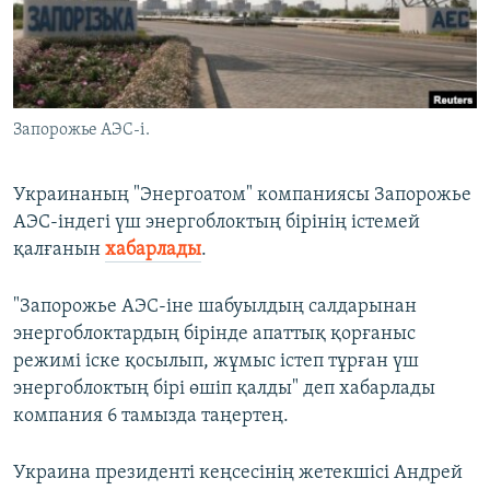
ЖАЗЫЛЫҢЫЗ
Басқа тілдерде
Запорожье АЭС-і.
Украинаның "Энергоатом" компаниясы Запорожье
АЭС-індегі үш энергоблоктың бірінің істемей
қалғанын
хабарлады
.
"Запорожье АЭС-іне шабуылдың салдарынан
энергоблоктардың бірінде апаттық қорғаныс
режимі іске қосылып, жұмыс істеп тұрған үш
энергоблоктың бірі өшіп қалды" деп хабарлады
компания 6 тамызда таңертең.
Украина президенті кеңсесінің жетекшісі Андрей