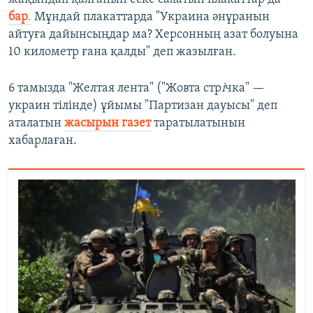
бар
.
Мұндай плакаттарда "Украина әнұранын
айтуға дайынсыңдар ма? Херсонның азат болуына
10 километр ғана қалды" деп жазылған.
6 тамызда "Желтая лента" ("Жовта стр
і
чка" —
украин тілінде) ұйымы "Партизан дауысы" деп
аталатын
жасырын газет
таратылатынын
хабарлаған.