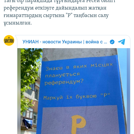
Тағы бір парақшада тұрғындарға Ресей билігі
референдум өткізуге дайындалып жатқан
ғимараттардың сыртына "Р" таңбасын салу
ұсынылған.