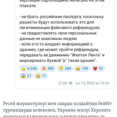
Ресей жауынгерлері мен оларды қолдайтын бейбіт
тұрғындарды келекелеп, Украина әскері Херсонға
жақындап қалғанын еске салатын плакаттар да