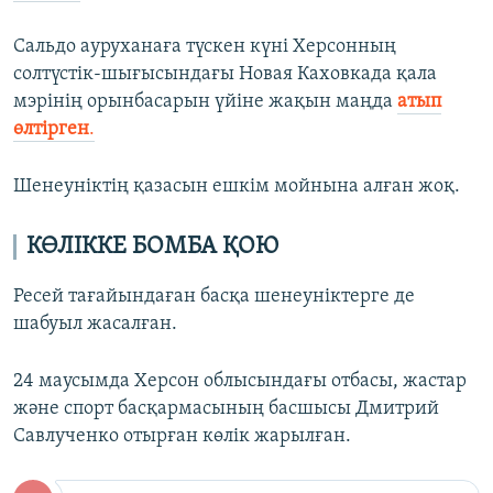
Сальдо ауруханаға түскен күні Херсонның
солтүстік-шығысындағы Новая Каховкада қала
мэрінің орынбасарын үйіне жақын маңда
атып
өлтірген
.
Шенеуніктің қазасын ешкім мойнына алған жоқ.
КӨЛІККЕ БОМБА ҚОЮ
Ресей тағайындаған басқа шенеуніктерге де
шабуыл жасалған.
24 маусымда Херсон облысындағы отбасы, жастар
және спорт басқармасының басшысы Дмитрий
Савлученко отырған көлік жарылған.