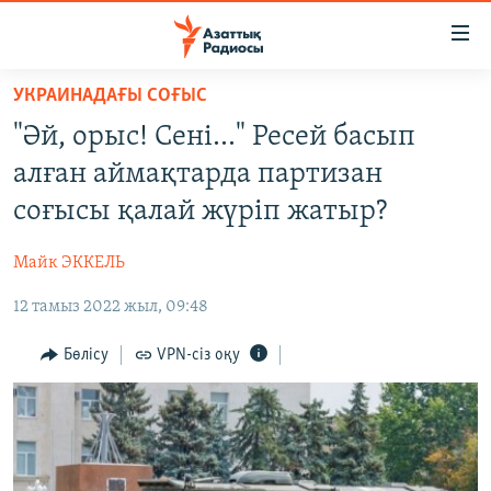
Accessibility
links
Skip
УКРАИНАДАҒЫ СОҒЫС
to
ЖАҢАЛЫҚТАР
"Әй, орыс! Сені…" Ресей басып
main
САЯСАТ
content
алған аймақтарда партизан
AZATTYQTV
Skip
соғысы қалай жүріп жатыр?
to
ҚАҢТАР ОҚИҒАСЫ
main
Майк ЭККЕЛЬ
АДАМ ҚҰҚЫҚТАРЫ
Navigation
Skip
12 тамыз 2022 жыл, 09:48
ӘЛЕУМЕТ
to
ӘЛЕМ
Бөлісу
VPN-сіз оқу
Search
АРНАЙЫ ЖОБАЛАР
Русский