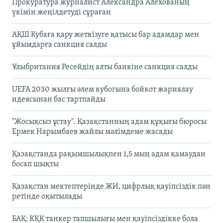
Прокуратура журналист Александра Алёхованың
үкімін жеңілдетуді сұраған
АҚШ Кубаға қару жеткізуге қатысы бар адамдар мен
ұйымдарға санкция салды
Ұлыбритания Ресейдің алты банкіне санкция салды
UEFA 2030 жылғы әлем кубогына бойкот жариялау
идеясынан бас тартпайды
"Жосықсыз ұстау". Қазақстанның адам құқығы бюросы
Ермек Нарымбаев жайлы мәлімдеме жасады
Қазақстанда рақымшылықпен 1,5 мың адам қамаудан
босап шықты
Қазақстан мектептерінде ЖИ, цифрлық қауіпсіздік пән
ретінде оқытылады
БАҚ: КҚК танкер тапшылығы мен қауіпсіздікке бола