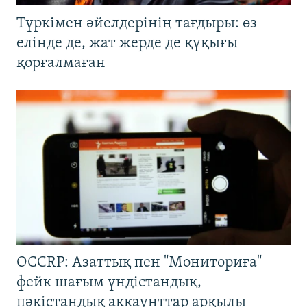
Түркімен әйелдерінің тағдыры: өз
елінде де, жат жерде де құқығы
қорғалмаған
OCCRP: Азаттық пен "Мониториға"
фейк шағым үндістандық,
пәкістандық аккаунттар арқылы