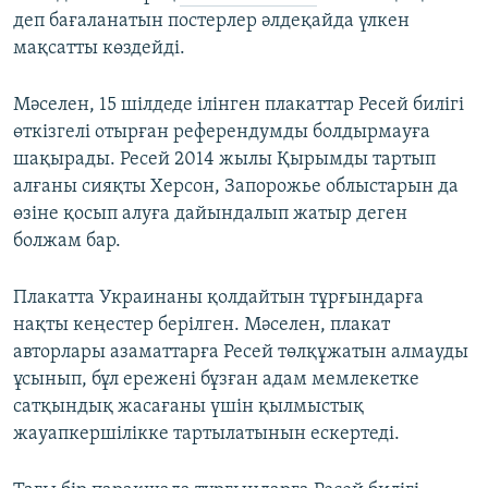
деп бағаланатын постерлер әлдеқайда үлкен
мақсатты көздейді.
Мәселен, 15 шілдеде ілінген плакаттар Ресей билігі
өткізгелі отырған референдумды болдырмауға
шақырады. Ресей 2014 жылы Қырымды тартып
алғаны сияқты Херсон, Запорожье облыстарын да
өзіне қосып алуға дайындалып жатыр деген
болжам бар.
Плакатта Украинаны қолдайтын тұрғындарға
нақты кеңестер берілген. Мәселен, плакат
авторлары азаматтарға Ресей төлқұжатын алмауды
ұсынып, бұл ережені бұзған адам мемлекетке
сатқындық жасағаны үшін қылмыстық
жауапкершілікке тартылатынын ескертеді.