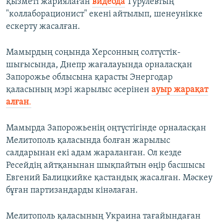
қызметі жариялаған
видеода
Турулевтың
"коллаборационист" екені айтылып, шенеунікке
ескерту жасалған.
Мамырдың соңында Херсонның солтүстік-
шығысында, Днепр жағалауында орналасқан
Запорожье облысына қарасты Энергодар
қаласының мэрі жарылыс әсерінен
ауыр жарақат
алған
.
Мамырда Запорожьенің оңтүстігінде орналасқан
Мелитополь қаласында болған жарылыс
салдарынан екі адам жараланған. Ол кезде
Ресейдің айтқанынан шықпайтын өңір басшысы
Евгений Балицкийке қастандық жасалған. Мәскеу
бұған партизандарды кінәлаған.
Мелитополь қаласының Украина тағайындаған