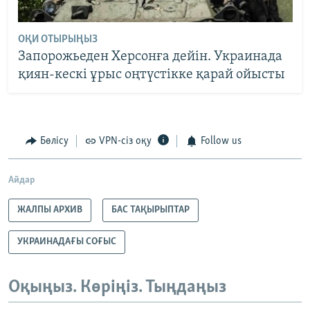
ОҚИ ОТЫРЫҢЫЗ
Запорожьеден Херсонға дейін. Украинада
қиян-кескі ұрыс оңтүстікке қарай ойысты
Бөлісу
VPN-сіз оқу
Follow us
Айдар
ЖАЛПЫ АРХИВ
БАС ТАҚЫРЫПТАР
УКРАИНАДАҒЫ СОҒЫС
Оқыңыз. Көріңіз. Тыңдаңыз