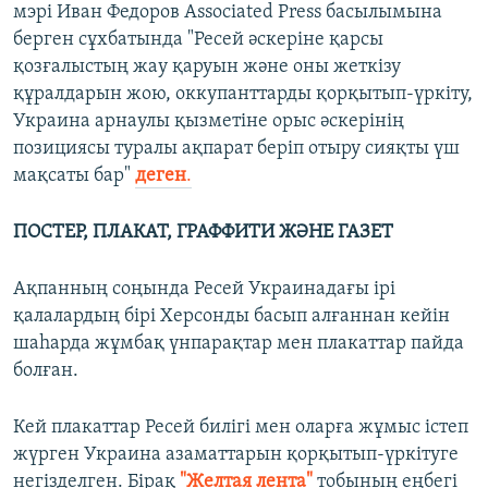
мэрі Иван Федоров Associated Press басылымына
берген сұхбатында "Ресей әскеріне қарсы
қозғалыстың жау қаруын және оны жеткізу
құралдарын жою, оккупанттарды қорқытып-үркіту,
Украина арнаулы қызметіне орыс әскерінің
позициясы туралы ақпарат беріп отыру сияқты үш
мақсаты бар"
деген
.
ПОСТЕР, ПЛАКАТ, ГРАФФИТИ ЖӘНЕ ГАЗЕТ
Ақпанның соңында Ресей Украинадағы ірі
қалалардың бірі Херсонды басып алғаннан кейін
шаһарда жұмбақ үнпарақтар мен плакаттар пайда
болған.
Кей плакаттар Ресей билігі мен оларға жұмыс істеп
жүрген Украина азаматтарын қорқытып-үркітуге
негізделген. Бірақ
"Желтая лента"
тобының еңбегі