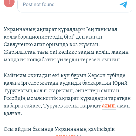
Украинаның ақпарат құралдары "ең танымал
коллаборационистердің бірі" деп атаған
Савлученко апат орнында көз жұмған.
Жарылыстан тағы екі көлікке зақым келіп, жақын
маңдағы көпқабатты үйлердің терезесі сынған.
Қайғылы оқиғадан екі күн бұрын Херсон түбінде
қалаға іргелес жатқан ауданды басқаратын Юрий
Турулевтың көлігі жарылып, әйнектері сынған.
Ресейдің мемлекеттік ақпарат құралдары таратқан
хабарға сәйкес, Турулев жеңіл жарақат
алып
,
аман
қалған.
Осы айдың басында Украинаның қауіпсіздік