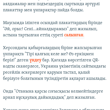
аялдамалар мен подъездердің сыртында әртүрлі
плакаттар мен үнпарақтар пайда болды.
Маусымда ілінген осындай плакаттардың бірінде
"Әй, орыс! Сені…айналдырамыз" деп жазылып,
астына тартылған еттің суреті
салынған
.
Херсондағы қабырғалардың біріне жапсырылған
үнпарақта "Тірі қалғың келе ме? Өз еркіңмен
беріл!" деген
үндеу
бар. Қағазда көрсетілген QR-
кодты сканерлесе, Украина үкіметінің сайтындағы
ресейлік әскерилерге қаруын тастап, қалай
берілуге болатынын түсіндіретін ақпарат ашылады.
Онда "Отанына қарсы соғысқысы келмейтіндерге
арнап нұсқаулық дайындадық" деп жазылған.