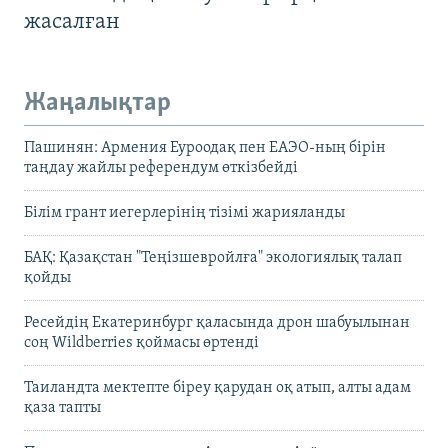
жасалған
Жаңалықтар
Пашинян: Армения Еуроодақ пен ЕАЭО-ның бірін
таңдау жайлы референдум өткізбейді
Білім грант иегерлерінің тізімі жарияланды
БАҚ: Қазақстан "Теңізшевройлға" экологиялық талап
қойды
Ресейдің Екатеринбург қаласында дрон шабуылынан
соң Wildberries қоймасы өртенді
Таиландта мектепте біреу қарудан оқ атып, алты адам
қаза тапты