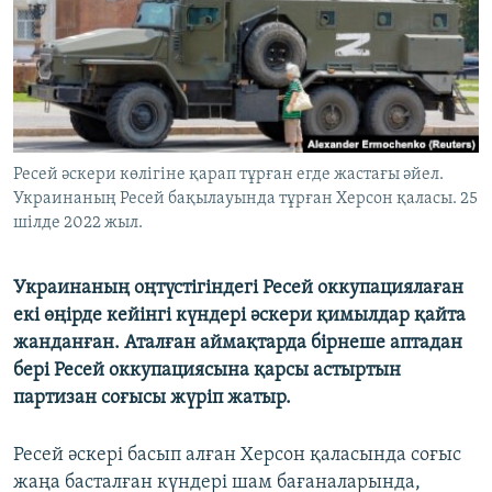
ЖАЗЫЛЫҢЫЗ
Басқа тілдерде
Ресей әскери көлігіне қарап тұрған егде жастағы әйел.
Украинаның Ресей бақылауында тұрған Херсон қаласы. 25
шілде 2022 жыл.
Украинаның оңтүстігіндегі Ресей оккупациялаған
екі өңірде кейінгі күндері әскери қимылдар қайта
жанданған. Аталған аймақтарда бірнеше аптадан
бері Ресей оккупациясына қарсы астыртын
партизан соғысы жүріп жатыр.
Ресей әскері басып алған Херсон қаласында соғыс
жаңа басталған күндері шам бағаналарында,