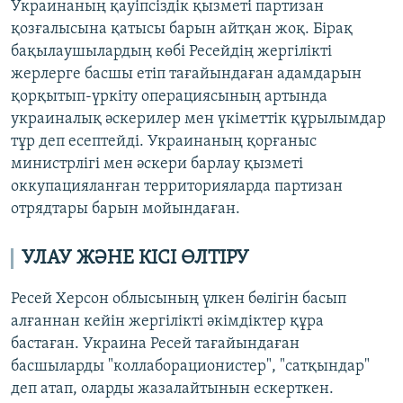
Украинаның қауіпсіздік қызметі партизан
қозғалысына қатысы барын айтқан жоқ. Бірақ
бақылаушылардың көбі Ресейдің жергілікті
жерлерге басшы етіп тағайындаған адамдарын
қорқытып-үркіту операциясының артында
украиналық әскерилер мен үкіметтік құрылымдар
тұр деп есептейді. Украинаның қорғаныс
министрлігі мен әскери барлау қызметі
оккупацияланған территорияларда партизан
отрядтары барын мойындаған.
УЛАУ ЖӘНЕ КІСІ ӨЛТІРУ
Ресей Херсон облысының үлкен бөлігін басып
алғаннан кейін жергілікті әкімдіктер құра
бастаған. Украина Ресей тағайындаған
басшыларды "коллаборационистер", "сатқындар"
деп атап, оларды жазалайтынын ескерткен.