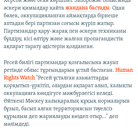
Херсон және оған көршілес Запорожье облысында
әскери қимылдар қайта
жандана бастады
.
Одан
бөлек, оккупацияланған аймақтарда бірнеше
аптадан бері партизан соғысы жүріп жатыр.
Партизандар қару-жарақ пен әскери техниканы
бүлдіру, кісі өлтіру және жалған пропагандистік
ақпарат тарату әдістерін қолданған.
Ресей билігі партизандар қозғалысына жауап
ретінде облыс тұрғындарын ұстай бастаған.
Human
Rights Watch
"Ресей ұсталған азаматтарды
қорқытып-үркітіп, олардан ақпарат алып, халықты
оккупацияға көндігуге мәжбүрлегісі келеді.
Өйткені Мәскеу халықаралық құқық нормаларын
бұзып, басып алған территориясын тәуелсіз
құрылым деп жариялауды көздеп отыр…" деп
мәлімдеді.