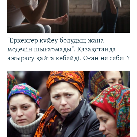
"Еркектер күйеу болудың жаңа
моделін шығармады". Қазақстанда
ажырасу қайта көбейді. Оған не себеп?