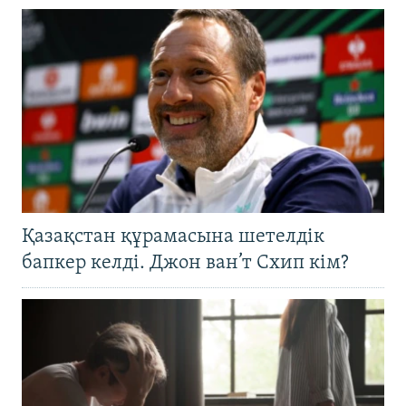
Қазақстан құрамасына шетелдік
бапкер келді. Джон ван’т Схип кім?