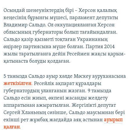
Осындай шенеуніктердің бірі – Херсон қалалық
кеңесінің бұрынғы мүшесі, парламент депутаты
Владимир Сальдо. Ол оккупацияланған Херсон
облысының губернаторы болып тағайындалған.
Сальдо қазір қызметі тоқтаған Украинаның
өңірлер партиясына мүше болған. Партия 2014
жылы таратылғанға дейін Ресеймен жақсы қарым-
қатынаста болуды қолдаған.
5 тамызда Сальдо ауыр хәлде Мәскеу ауруханасына
жеткізілген
.
Ресейлік ақпарат құралдары
губернатордың уланғанын жазған. 9 тамызда
Сальдо есін жиып, өкпені жасанды желдету
аппаратынан ажыратылған. Жергілікті депутат
Сергей Хланьның сөзінше, Сальдо маусымнан бері
екінші рет жұмбақ жағдайда аяқ астынан
ауырып
қалған
.