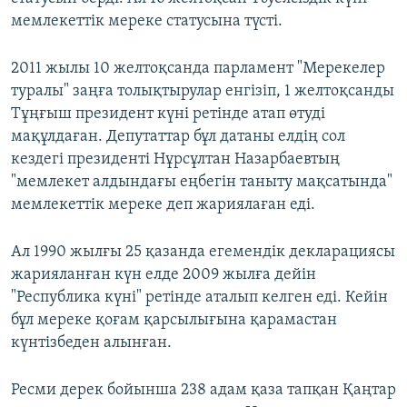
мемлекеттік мереке статусына түсті.
2011 жылы 10 желтоқсанда парламент "Мерекелер
туралы" заңға толықтырулар енгізіп, 1 желтоқсанды
Тұңғыш президент күні ретінде атап өтуді
мақұлдаған. Депутаттар бұл датаны елдің сол
кездегі президенті Нұрсұлтан Назарбаевтың
"мемлекет алдындағы еңбегін таныту мақсатында"
мемлекеттік мереке деп жариялаған еді.
Ал 1990 жылғы 25 қазанда егемендік декларациясы
жарияланған күн елде 2009 жылға дейін
"Республика күні" ретінде аталып келген еді. Кейін
бұл мереке қоғам қарсылығына қарамастан
күнтізбеден алынған.
Ресми дерек бойынша 238 адам қаза тапқан Қаңтар