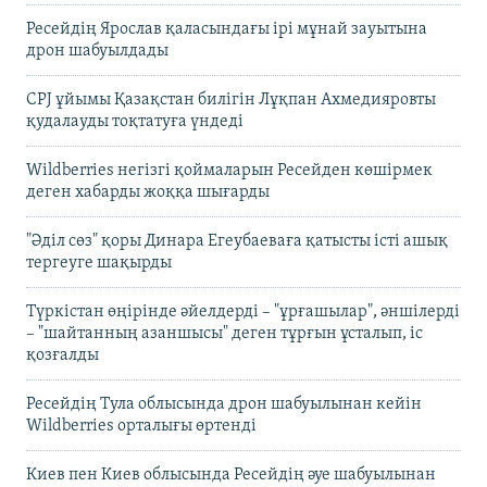
Ресейдің Ярослав қаласындағы ірі мұнай зауытына
дрон шабуылдады
CPJ ұйымы Қазақстан билігін Лұқпан Ахмедияровты
қудалауды тоқтатуға үндеді
Wildberries негізгі қоймаларын Ресейден көшірмек
деген хабарды жоққа шығарды
"Әділ сөз" қоры Динара Егеубаеваға қатысты істі ашық
тергеуге шақырды
Түркістан өңірінде әйелдерді – "ұрғашылар", әншілерді
– "шайтанның азаншысы" деген тұрғын ұсталып, іс
қозғалды
Ресейдің Тула облысында дрон шабуылынан кейін
Wildberries орталығы өртенді
Киев пен Киев облысында Ресейдің әуе шабуылынан