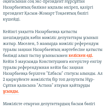
оқиғасынан соң экс-президент Нұрсұлтан
Назарбаевтың билікке ықпалы әлсіреп, қазіргі
президент Қасым-Жомарт Тоқаевтың билігі
күшейді.
Кейінгі уақытта Назарбаевқа қатысты
шешімдердің көбін мәжіліс депутаттары ұсынып
жатыр. Мәселен, 5 мамырда мәжіліс референдум
туралы заңнан Назарбаевтың мәртебесіне қатысты
бөлімді алып тастау ұсынысымен
келіскен еді.
Кейін 5 маусымда Конституцияға өзгерістер енгізу
туралы референдумнан кейін бас заңнан
Назарбаевқа берілген "Елбасы" статусы алынды. Ал
2 қыркүйекте мәжілістің бір топ депутаты Нұр-
Сұлтан қаласына "Астана" атауын қайтаруды
ұсынды.
Мәжілісте отырған депутаттардың басым бөлігі