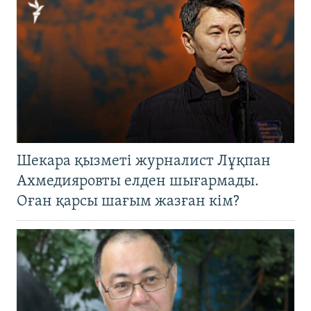
Шекара қызметі журналист Лұқпан
Ахмедияровты елден шығармады.
Оған қарсы шағым жазған кім?