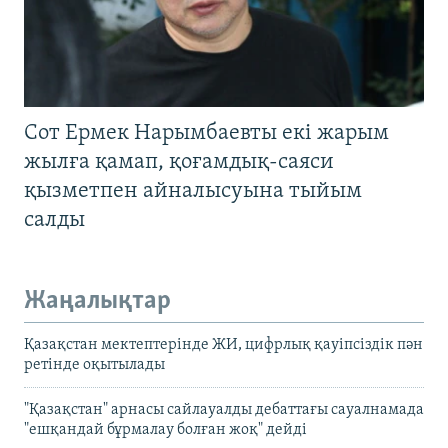
Сот Ермек Нарымбаевты екі жарым
жылға қамап, қоғамдық-саяси
қызметпен айналысуына тыйым
салды
Жаңалықтар
Қазақстан мектептерінде ЖИ, цифрлық қауіпсіздік пән
ретінде оқытылады
"Қазақстан" арнасы сайлауалды дебаттағы сауалнамада
"ешқандай бұрмалау болған жоқ" дейді