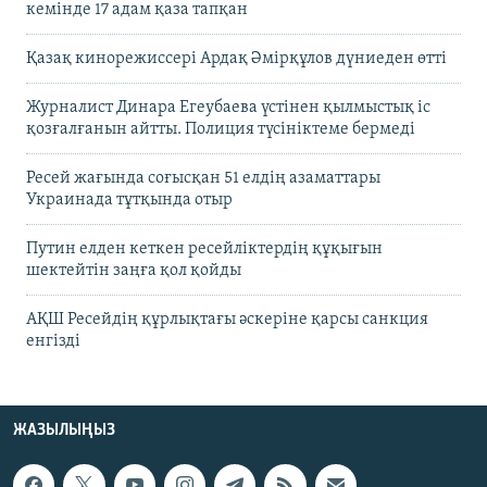
кемінде 17 адам қаза тапқан
Қазақ кинорежиссері Ардақ Әмірқұлов дүниеден өтті
Журналист Динара Егеубаева үстінен қылмыстық іс
қозғалғанын айтты. Полиция түсініктеме бермеді
Ресей жағында соғысқан 51 елдің азаматтары
Украинада тұтқында отыр
Путин елден кеткен ресейліктердің құқығын
шектейтін заңға қол қойды
АҚШ Ресейдің құрлықтағы әскеріне қарсы санкция
енгізді
ЖАЗЫЛЫҢЫЗ