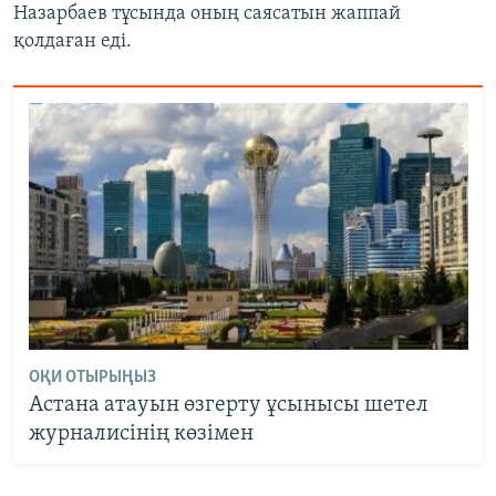
Назарбаев тұсында оның саясатын жаппай
қолдаған еді.
ОҚИ ОТЫРЫҢЫЗ
Астана атауын өзгерту ұсынысы шетел
журналисінің көзімен