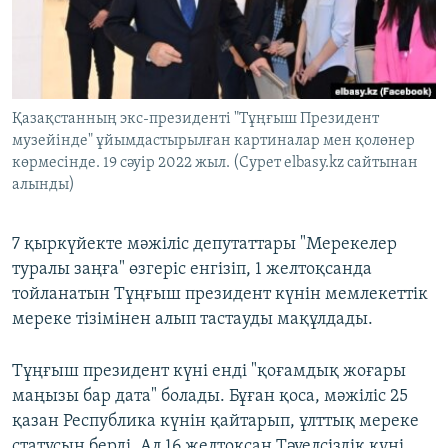
ЖАЗЫЛЫҢЫЗ
Басқа тілдерде
Қазақстанның экс-президенті "Тұңғыш Президент
музейінде" ұйымдастырылған картиналар мен қолөнер
көрмесінде. 19 сәуір 2022 жыл. (Сурет elbasy.kz сайтынан
алынды)
7 қыркүйекте мәжіліс депутаттары "Мерекелер
туралы заңға" өзгеріс енгізіп, 1 желтоқсанда
тойланатын Тұңғыш президент күнін мемлекеттік
мереке тізімінен алып тастауды мақұлдады.
Тұңғыш президент күні енді "қоғамдық жоғары
маңызы бар дата" болады. Бұған қоса, мәжіліс 25
қазан Республика күнін қайтарып, ұлттық мереке
статусын берді. Ал 16 желтоқсан Тәуелсіздік күні