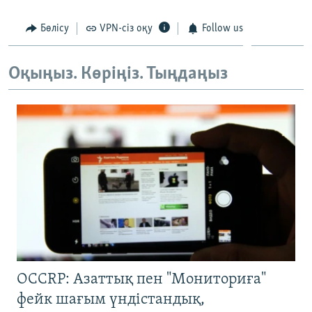
Бөлісу
VPN-сіз оқу
Follow us
Оқыңыз. Көріңіз. Тыңдаңыз
OCCRP: Азаттық пен "Мониториға"
фейк шағым үндістандық,