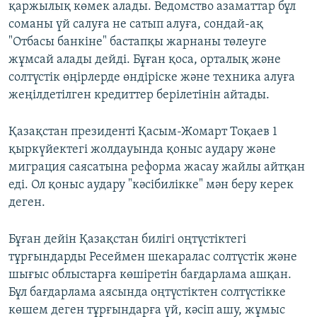
қаржылық көмек алады. Ведомство азаматтар бұл
соманы үй салуға не сатып алуға, сондай-ақ
"Отбасы банкіне" бастапқы жарнаны төлеуге
жұмсай алады дейді. Бұған қоса, орталық және
солтүстік өңірлерде өндіріске және техника алуға
жеңілдетілген кредиттер берілетінін айтады.
Қазақстан президенті Қасым-Жомарт Тоқаев 1
қыркүйектегі жолдауында қоныс аудару және
миграция саясатына реформа жасау жайлы айтқан
еді. Ол қоныс аудару "кәсібилікке" мән беру керек
деген.
Бұған дейін Қазақстан билігі оңтүстіктегі
тұрғындарды Ресеймен шекаралас солтүстік және
шығыс облыстарға көшіретін бағдарлама ашқан.
Бұл бағдарлама аясында оңтүстіктен солтүстікке
көшем деген тұрғындарға үй, кәсіп ашу, жұмыс