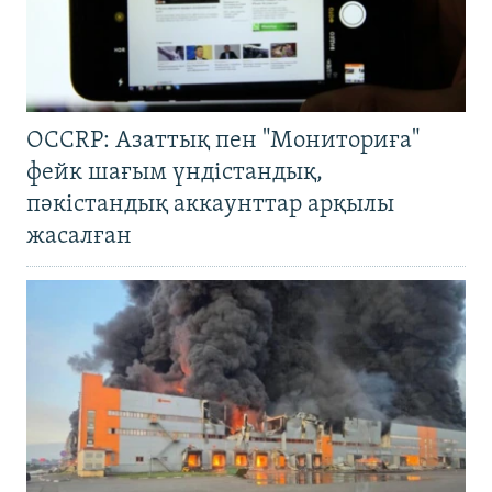
OCCRP: Азаттық пен "Мониториға"
фейк шағым үндістандық,
пәкістандық аккаунттар арқылы
жасалған