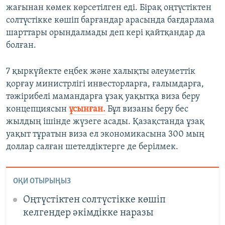
жағынан көмек көрсетілген еді. Бірақ оңтүстіктен
солтүстікке көшіп барғандар арасында бағдарлама
шарттары орындалмады деп кері қайтқандар да
болған.
7 қыркүйекте еңбек және халықты әлеуметтік
қорғау министрлігі инвесторларға, ғалымдарға,
тәжірибелі мамандарға ұзақ уақытқа виза беру
концепциясын
ұсынған.
Бұл визаны беру бес
жылдың ішінде жүзеге асады. Қазақстанда ұзақ
уақыт тұратын виза ел экономикасына 300 мың
доллар салған шетелдіктерге де берілмек.
ОҚИ ОТЫРЫҢЫЗ
Оңтүстіктен солтүстікке көшіп
келгендер әкімдікке наразы