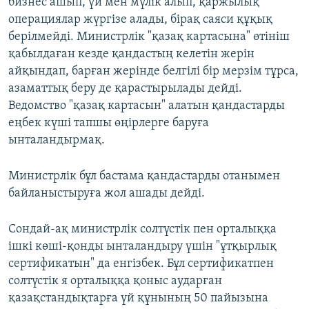
бизнес ашып, үй мен мүлік алып, қаржылық
операциялар жүргізе алады, бірақ саяси құқық
берілмейді. Министрлік "қазақ картасына" өтініш
қабылдаған кезде қандастың келетін жерін
айқындап, барған жерінде белгілі бір мерзім тұрса,
азаматтық беру де қарастырылады дейді.
Ведомство "қазақ картасын" алатын қандастарды
еңбек күші тапшы өңірлерге баруға
ынталандырмақ.
Министрлік бұл бастама қандастарды отанымен
байланыстыруға жол ашады дейді.
Сондай-ақ министрлік солтүстік пен орталыққа
ішкі көші-қонды ынталандыру үшін "ұтқырлық
сертификатын" да енгізбек. Бұл сертификатпен
солтүстік я орталыққа қоныс аударған
қазақстандықтарға үй құнының 50 пайызына