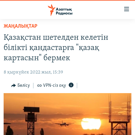
Accessibility
links
Skip
ЖАҢАЛЫҚТАР
to
ЖАҢАЛЫҚТАР
Қазақстан шетелден келетін
main
САЯСАТ
content
білікті қандастарға "қазақ
AZATTYQTV
Skip
картасын" бермек
to
ҚАҢТАР ОҚИҒАСЫ
main
8 қыркүйек 2022 жыл, 15:39
АДАМ ҚҰҚЫҚТАРЫ
Navigation
Skip
Бөлісу
VPN-сіз оқу
ӘЛЕУМЕТ
to
ӘЛЕМ
Search
АРНАЙЫ ЖОБАЛАР
Русский