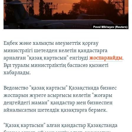
ЖАЗЫЛЫҢЫЗ
Басқа тілдерде
Еңбек және халықты әлеуметтік қорғау
министрлігі шетелден келетін қандастарға
арналған "қазақ картасын" енгізуді
жоспарлайды
.
Бұл туралы министрліктің баспасөз қызметі
хабарлады.
Ведомство "қазақ картасы" Қазақстанда бизнес
жоспарын жүзеге асырғысы келетін "жоғары
деңгейдегі маман" қандастар мен бизнеспен
айналысатын шетелдік қазақтарға бермек.
"Қазақ картасын" алған қандастар Қазақстанда