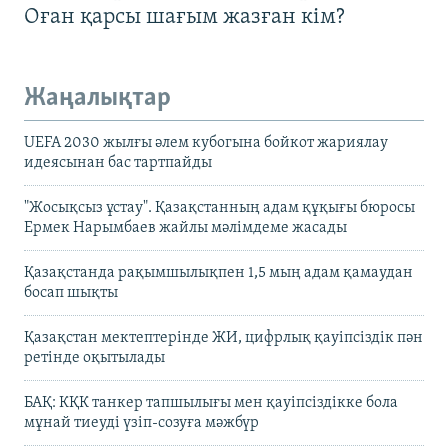
Оған қарсы шағым жазған кім?
Жаңалықтар
UEFA 2030 жылғы әлем кубогына бойкот жариялау
идеясынан бас тартпайды
"Жосықсыз ұстау". Қазақстанның адам құқығы бюросы
Ермек Нарымбаев жайлы мәлімдеме жасады
Қазақстанда рақымшылықпен 1,5 мың адам қамаудан
босап шықты
Қазақстан мектептерінде ЖИ, цифрлық қауіпсіздік пән
ретінде оқытылады
БАҚ: КҚК танкер тапшылығы мен қауіпсіздікке бола
мұнай тиеуді үзіп-созуға мәжбүр