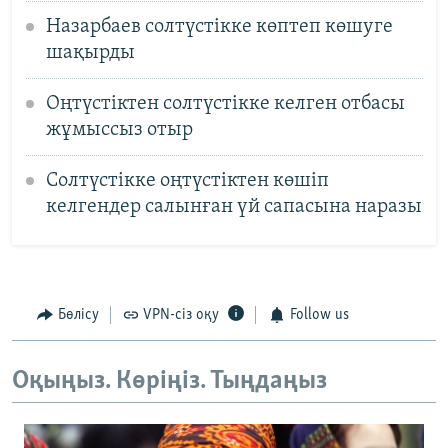
Назарбаев солтүстікке көптеп көшуге
шақырды
Оңтүстіктен солтүстікке келген отбасы
жұмыссыз отыр
Солтүстікке оңтүстіктен көшіп
келгендер салынған үй сапасына наразы
Бөлісу
VPN-сіз оқу
Follow us
Оқыңыз. Көріңіз. Тыңдаңыз