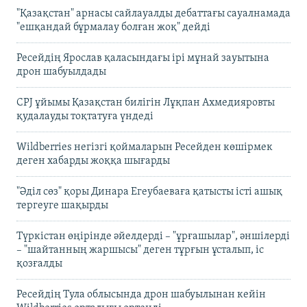
"Қазақстан" арнасы сайлауалды дебаттағы сауалнамада
"ешқандай бұрмалау болған жоқ" дейді
Ресейдің Ярослав қаласындағы ірі мұнай зауытына
дрон шабуылдады
CPJ ұйымы Қазақстан билігін Лұқпан Ахмедияровты
қудалауды тоқтатуға үндеді
Wildberries негізгі қоймаларын Ресейден көшірмек
деген хабарды жоққа шығарды
"Әділ сөз" қоры Динара Егеубаеваға қатысты істі ашық
тергеуге шақырды
Түркістан өңірінде әйелдерді – "ұрғашылар", әншілерді
– "шайтанның жаршысы" деген тұрғын ұсталып, іс
қозғалды
Ресейдің Тула облысында дрон шабуылынан кейін