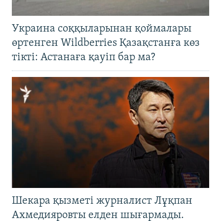
Украина соққыларынан қоймалары
өртенген Wildberries Қазақстанға көз
тікті: Астанаға қауіп бар ма?
Шекара қызметі журналист Лұқпан
Ахмедияровты елден шығармады.