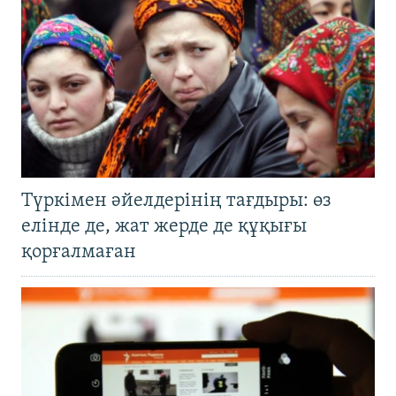
Түркімен әйелдерінің тағдыры: өз
елінде де, жат жерде де құқығы
қорғалмаған