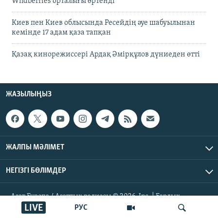
Wildberries орталығы өртенді
Киев пен Киев облысында Ресейдің әуе шабуылынан
кемінде 17 адам қаза тапқан
Қазақ кинорежиссері Ардақ Әмірқұлов дүниеден өтті
ЖАЗЫЛЫҢЫЗ
ЖАЛПЫ МӘЛІМЕТ
НЕГІЗГІ БӨЛІМДЕР
Азат Еуропа / Азаттық радиосы © 2026, Inc. | Барлық
құқықтары қорғалған
LIVE
РУС