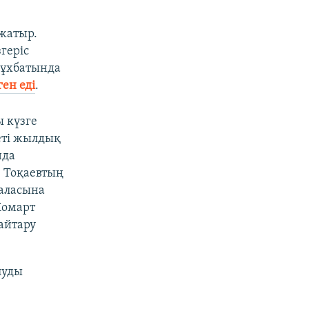
 жатыр.
геріс
 сұхбатында
ен еді
.
 күзге
еті жылдық
нда
, Тоқаевтың
қаласына
Жомарт
айтару
луды