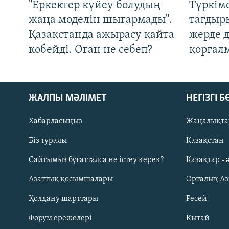
"Еркектер күйеу болудың
Түркім
жаңа моделін шығармады".
тағдыры
Қазақстанда ажырасу қайта
жерде 
көбейді. Оған не себеп?
қорғал
ЖАЛПЫ МӘЛІМЕТ
НЕГІЗГІ 
Хабарласыңыз
Жаңалықта
Біз туралы
Қазақстан
Русский
Сайтымыз бұғатталса не істеу керек?
Қазақтар - 
Азаттық қосымшалары
Орталық А
ЖАЗЫЛЫҢЫЗ
Қолдану шарттары
Ресей
Форум ережелері
Қытай