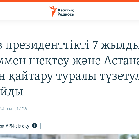
в президенттікті 7 жылды
ммен шектеу және Астан
н қайтару туралы түзету
ойды
2 жыл, 17:26
VPN-сіз оқу