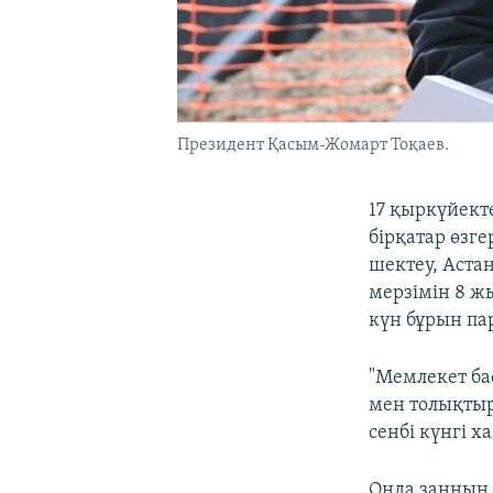
Президент Қасым-Жомарт Тоқаев.
17 қыркүйект
бірқатар өзге
шектеу, Аста
мерзімін 8 жы
күн бұрын па
"Мемлекет ба
мен толықтыр
сенбі күнгі 
Онда заңның 