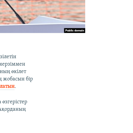
зілетін
 мерзіммен
ның өкілет
ң жобасын бір
олатын
.
 өзгерістер
 Ақорданың