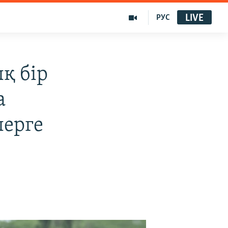
LIVE
РУС
қ бір
а
лерге