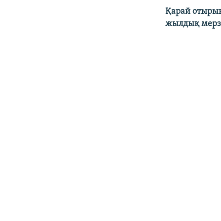
Қарай отырың
жылдық мерзі