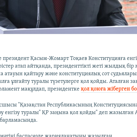
е президент Қасым-Жомарт Тоқаев Конституцияға енгі
рістер атап айтқанда, президенттікті жеті жылдық бір
на атауын қайтару және конституциялық сот судьялары
лға ұлғайту туралы түзетулерге қол қойды. Аталған за
рламент мақұлдап, президентке
қол қоюға жіберген б
сшысы "Қазақстан Республикасының Конституциясына
у енгізу туралы" ҚР заңына қол қойды" деп жазылған
хабарламасында.
мәтіні баспасөзде жарияланатыны жазылған.