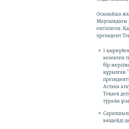
Осылайша жыл
Маусымдағы р
енгізілген. 
президент То
1 қыркүйе
кезектен т
бір мерзім
құрылған "
президентт
Астана ат
Тоқаев де
туралы ұ
Сарапшылар
көздейді д