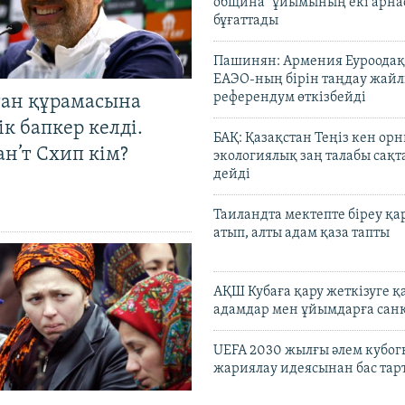
община" ұйымының екі арн
бұғаттады
Пашинян: Армения Еуроодақ
ЕАЭО-ның бірін таңдау жай
референдум өткізбейді
тан құрамасына
к бапкер келді.
БАҚ: Қазақстан Теңіз кен ор
н’т Схип кім?
экологиялық заң талабы сақ
дейді
Таиландта мектепте біреу қа
атып, алты адам қаза тапты
АҚШ Кубаға қару жеткізуге қ
адамдар мен ұйымдарға сан
UEFA 2030 жылғы әлем кубог
жариялау идеясынан бас та