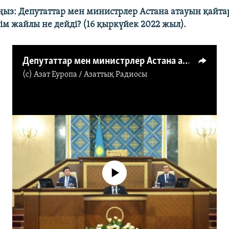
ыз: Депутаттар мен министрлер Астана атауын қайтар
м жайлы не дейді? (16 қыркүйек 2022 жыл).
Депутаттар мен министрлер Астана атауын қайтару мен 7 жылдық мерзім жайлы не дейді?
(c)
Азат Еуропа / Азаттық Радиосы
No media source currently available