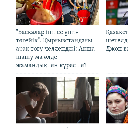
"Басқалар ішпес үшін
Қазақс
төгейік". Қырғызстандағы
шетелді
арақ төгу челленджі: Ақша
Джон ва
шашу ма әлде
жамандықпен күрес пе?