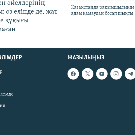
ен әйелдерінің
Қазақстанда рақымшылықпен
: өз елінде де, жат
адам қамаудан босап шықты
де құқығы
маған
БӨЛІМДЕР
ЖАЗЫЛЫҢЫЗ
р
әлемде
зия