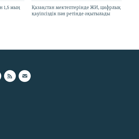
 1,5 мың
Қазақстан мектептерінде ЖИ, цифрлық
қауіпсіздік пән ретінде оқытылады