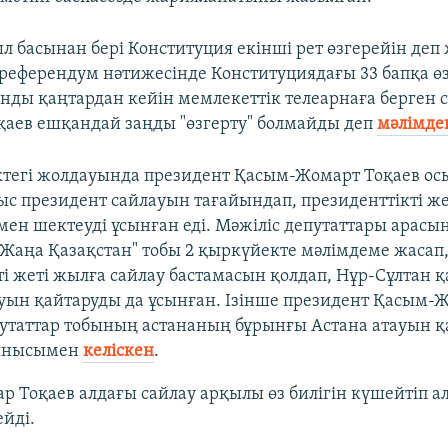
 басынан бері Конституция екінші рет өзгерейін деп
еферендум нәтижесінде Конституциядағы 33 бапқа өз
Қанды қаңтардан кейін мемлекеттік телеарнаға берген
қаев ешқандай заңды "өзгерту" болмайды деп
мәлімдег
ктегі жолдауында президент Қасым-Жомарт Тоқаев осы
ыс президент сайлауын тағайындап, президенттікті ж
мен шектеуді ұсынған еді. Мәжіліс депутаттары арасы
Жаңа Қазақстан" тобы 2 қыркүйекте мәлімдеме жасап
і жеті жылға сайлау бастамасын қолдап, Нұр-Сұлтан 
ауын қайтаруды да ұсынған. Ізінше президент Қасым-
путаттар тобының астананың бұрынғы Астана атауын қ
сынысымен
келіскен
.
 Тоқаев алдағы сайлау арқылы өз билігін күшейтіп а
ейді.