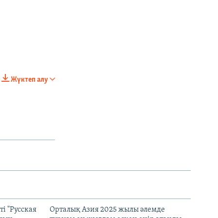
Жүктеп алу
px
px
width
height
і "Русская
Орталық Азия 2025 жылы әлемде