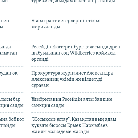
асын
туризм ең жылдам өскен өңір атанды
 пен
Білім грант иегерлерінің тізімі
лы
жарияланды
нында
Ресейдің Екатеринбург қаласында дрон
талмаған
шабуылынан соң Wildberries қоймасы
өртенді
рудан оқ
Прокуратура журналист Александра
Алёхованың үкімін жеңілдетуді
сұраған
атысы бар
Ұлыбритания Ресейдің алты банкіне
кция салды
санкция салды
ына бойкот
"Жосықсыз ұстау". Қазақстанның адам
ртпайды
құқығы бюросы Ермек Нарымбаев
жайлы мәлімдеме жасады