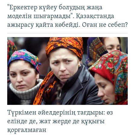
"Еркектер күйеу болудың жаңа
моделін шығармады". Қазақстанда
ажырасу қайта көбейді. Оған не себеп?
Түркімен әйелдерінің тағдыры: өз
елінде де, жат жерде де құқығы
қорғалмаған