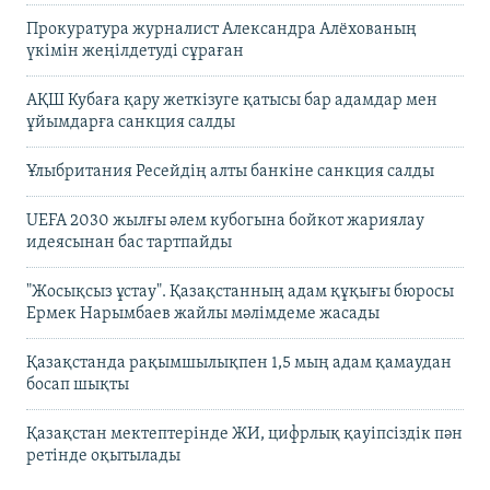
Прокуратура журналист Александра Алёхованың
үкімін жеңілдетуді сұраған
АҚШ Кубаға қару жеткізуге қатысы бар адамдар мен
ұйымдарға санкция салды
Ұлыбритания Ресейдің алты банкіне санкция салды
UEFA 2030 жылғы әлем кубогына бойкот жариялау
идеясынан бас тартпайды
"Жосықсыз ұстау". Қазақстанның адам құқығы бюросы
Ермек Нарымбаев жайлы мәлімдеме жасады
Қазақстанда рақымшылықпен 1,5 мың адам қамаудан
босап шықты
Қазақстан мектептерінде ЖИ, цифрлық қауіпсіздік пән
ретінде оқытылады