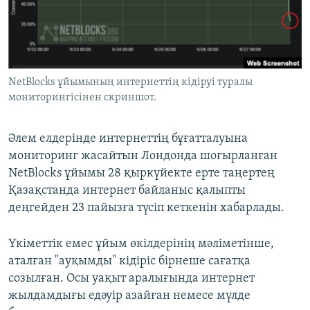
ЖАЗЫЛЫҢЫЗ
Басқа тілдерде
NetBlocks ұйымының интернеттің кідіруі туралы
мониторингісінен скриншот.
Әлем елдерінде интернеттің бұғатталуына
мониторинг жасайтын Лондонда шоғырланған
NetBlocks ұйымы 28 қыркүйекте ерте таңертең
Қазақстанда интернет байланыс қалыпты
деңгейден 23 пайызға түсіп кеткенін хабарлады.
Үкіметтік емес ұйым өкілдерінің мәліметінше,
аталған "ауқымды" кідіріс бірнеше сағатқа
созылған. Осы уақыт аралығында интернет
жылдамдығы едәуір азайған немесе мүлде