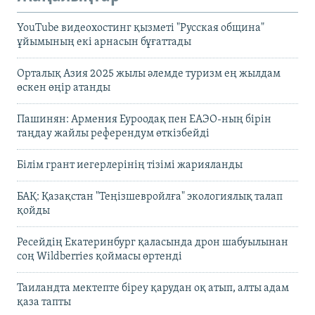
YouTube видеохостинг қызметі "Русская община"
ұйымының екі арнасын бұғаттады
Орталық Азия 2025 жылы әлемде туризм ең жылдам
өскен өңір атанды
Пашинян: Армения Еуроодақ пен ЕАЭО-ның бірін
таңдау жайлы референдум өткізбейді
Білім грант иегерлерінің тізімі жарияланды
БАҚ: Қазақстан "Теңізшевройлға" экологиялық талап
қойды
Ресейдің Екатеринбург қаласында дрон шабуылынан
соң Wildberries қоймасы өртенді
Таиландта мектепте біреу қарудан оқ атып, алты адам
қаза тапты