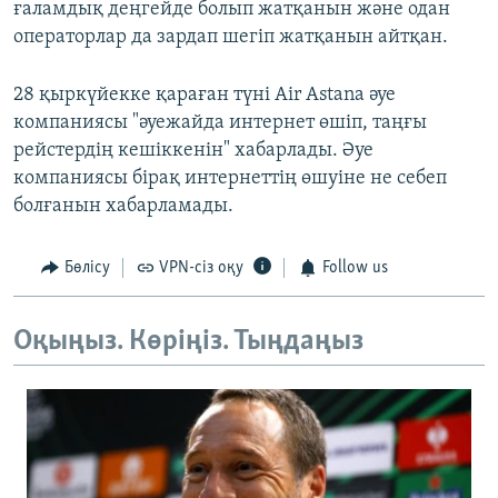
ғаламдық деңгейде болып жатқанын және одан
операторлар да зардап шегіп жатқанын айтқан.
28 қыркүйекке қараған түні Air Astana әуе
компаниясы "әуежайда интернет өшіп, таңғы
рейстердің кешіккенін" хабарлады. Әуе
компаниясы бірақ интернеттің өшуіне не себеп
болғанын хабарламады.
Бөлісу
VPN-сіз оқу
Follow us
Оқыңыз. Көріңіз. Тыңдаңыз