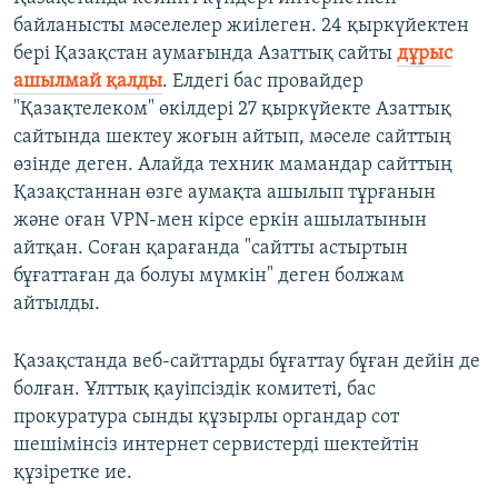
байланысты мәселелер жиілеген. 24 қыркүйектен
бері Қазақстан аумағында Азаттық сайты
дұрыс
ашылмай қалды
. Елдегі бас провайдер
"Қазақтелеком" өкілдері 27 қыркүйекте Азаттық
сайтында шектеу жоғын айтып, мәселе сайттың
өзінде деген. Алайда техник мамандар сайттың
Қазақстаннан өзге аумақта ашылып тұрғанын
және оған VPN-мен кірсе еркін ашылатынын
айтқан. Соған қарағанда "сайтты астыртын
бұғаттаған да болуы мүмкін" деген болжам
айтылды.
Қазақстанда веб-сайттарды бұғаттау бұған дейін де
болған. Ұлттық қауіпсіздік комитеті, бас
прокуратура сынды құзырлы органдар сот
шешімінсіз интернет сервистерді шектейтін
құзіретке ие.