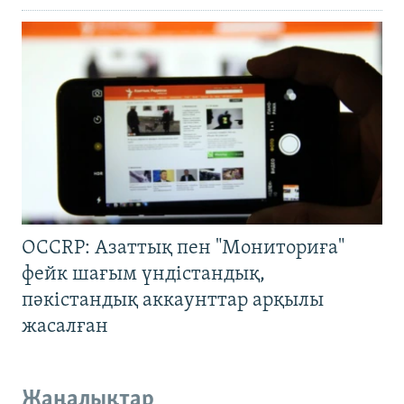
OCCRP: Азаттық пен "Мониториға"
фейк шағым үндістандық,
пәкістандық аккаунттар арқылы
жасалған
Жаңалықтар