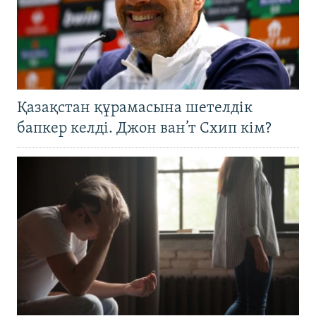
Қазақстан құрамасына шетелдік
бапкер келді. Джон ван’т Схип кім?