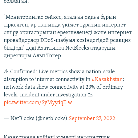
болмаған.
"Мониторингке сәйкес, аталған оқиға бұрын
тіркелген, ар жағында үкімет тұратын интернет
өшіру оқиғаларынан ерекшеленеді және интернет-
провайдерлер DDoS-шабуыл кезіндегідей реакция
білдірді" деді Азаттыққа NetBlocks атқарушы
директоры Альп Токер.
⚠️ Confirmed: Live metrics show a nation-scale
disruption to internet connectivity in
#Kazakhstan
;
network data show connectivity at 23% of ordinary
levels; incident under investigation 📉
pic.twitter.com/SyMyydqElw
— NetBlocks (@netblocks)
September 27, 2022
Қазақстанда кейінгі күндері интернетпен