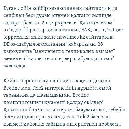
Бұған дейін кейбір қазақстандық сайттардың да
сенбіден бері дұрыс істемей қалғаны жөнінде
ақпарат болған. 25 қыркүйекте "Қазақтелеком"
өкілдері "бірқатар қазақстандық БАҚ, оның ішінде
toppress.kz, sn.kz және newtimes.kz сайттарына
DDos-шабуыл жасалғанын" хабарлаған. 28
қыркүйекте "мемлекеттік техникалық қызмет"
мекемесі "қазнетке хакерлер шабуылдағанын"
мәлімдеді.
Кейінгі бірнеше күн ішінде қазақстандықтар
Beeline мен Tele2 интернетінің дұрыс істемей
тұрғанына да шағымданған. Beeline
компаниясының қызметті қолдау өкілдері
Қазақстан бойынша интернет баяулағанын, себебін
білмейтіндіктерін мәлімдеген. Tele2 баспасөз
қызметі Zakon.kz сайтына интернетпен проблема