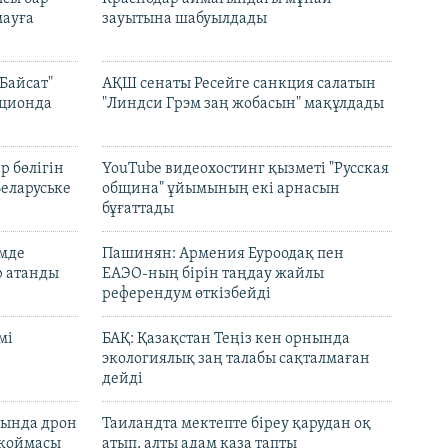
ауға
зауытына шабуылдады
Байсат"
АҚШ сенаты Ресейге санкция салатын
кционда
"Линдси Грэм заң жобасын" мақұлдады
р бөлігін
YouTube видеохостинг қызметі "Русская
Беларуське
община" ұйымының екі арнасын
бұғаттады
емде
Пашинян: Армения Еуроодақ пен
р атанды
ЕАЭО-ның бірін таңдау жайлы
референдум өткізбейді
мі
БАҚ: Қазақстан Теңіз кен орнында
экологиялық заң талабы сақталмаған
дейді
сында дрон
Таиландта мектепте біреу қарудан оқ
 қоймасы
атып, алты адам қаза тапты