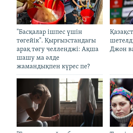
"Басқалар ішпес үшін
Қазақс
төгейік". Қырғызстандағы
шетелді
арақ төгу челленджі: Ақша
Джон ва
шашу ма әлде
жамандықпен күрес пе?