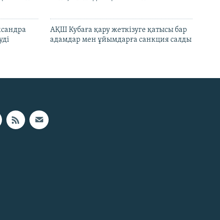
ксандра
АҚШ Кубаға қару жеткізуге қатысы бар
уді
адамдар мен ұйымдарға санкция салды