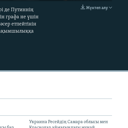
240p
Жүктеп алу
рі де Путиннің
EMBED
360p
ін графа не үшін
әсер етпейтінін
480p
 рақымшылыққа
720p
1080p
480p
н
Украина Ресейдің Самара облысы мен
сы бар
Краснодар аймағындағы мұнай