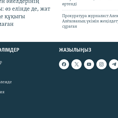
ен әйелдерінің
өртенді
: өз елінде де, жат
де құқығы
Прокуратура журналист Але
Алёхованың үкімін жеңілдет
маған
сұраған
БӨЛІМДЕР
ЖАЗЫЛЫҢЫЗ
р
әлемде
зия