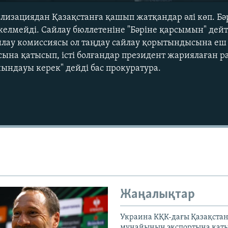
илизациядан Қазақстанға қашып жатқандар әлі көп. Бә
елмейді. Сайлау бюллетеніне "Бәріне қарсымын" дейт
лау комиссиясы ол таңдау сайлау қорытындысына еш 
асына қатысып, істі болғандар президент жариялаған
ойындауы керек" дейді бас прокуратура.
Auto
240p
360p
720p
1080p
Жаңалықтар
Украина КҚК-дағы Қазақста
мұнайының экспортына қаты