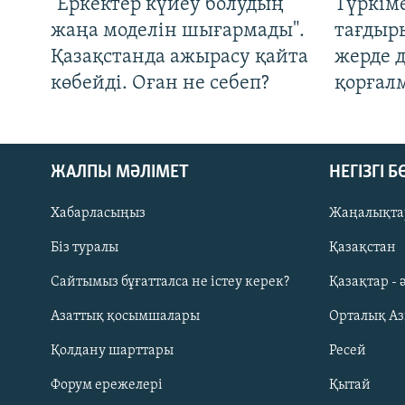
"Еркектер күйеу болудың
Түркім
жаңа моделін шығармады".
тағдыры
Қазақстанда ажырасу қайта
жерде 
көбейді. Оған не себеп?
қорғал
ЖАЛПЫ МӘЛІМЕТ
НЕГІЗГІ 
Хабарласыңыз
Жаңалықта
Біз туралы
Қазақстан
Русский
Сайтымыз бұғатталса не істеу керек?
Қазақтар - 
Азаттық қосымшалары
Орталық А
ЖАЗЫЛЫҢЫЗ
Қолдану шарттары
Ресей
Форум ережелері
Қытай