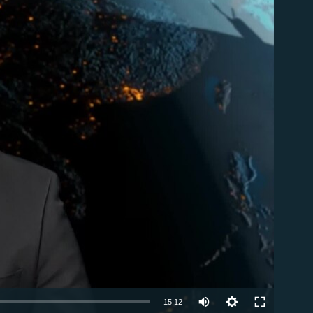
able
Auto
15:12