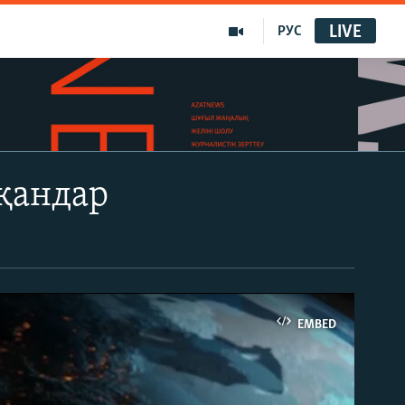
LIVE
РУС
қандар
EMBED