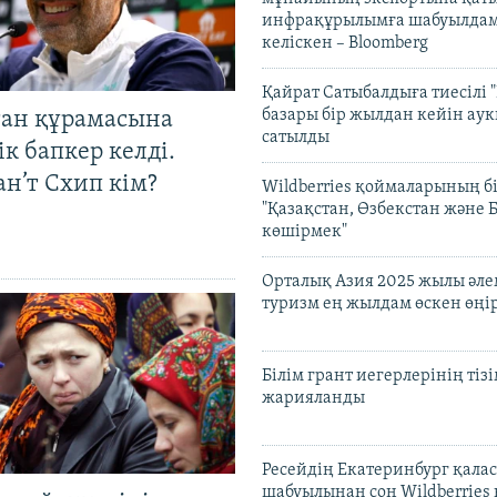
инфрақұрылымға шабуылдам
келіскен – Bloomberg
Қайрат Сатыбалдыға тиесілі "
базары бір жылдан кейін ау
тан құрамасына
сатылды
к бапкер келді.
н’т Схип кім?
Wildberries қоймаларының бі
"Қазақстан, Өзбекстан және 
көшірмек"
Орталық Азия 2025 жылы әл
туризм ең жылдам өскен өңі
Білім грант иегерлерінің тізі
жарияланды
Ресейдің Екатеринбург қала
шабуылынан соң Wildberries