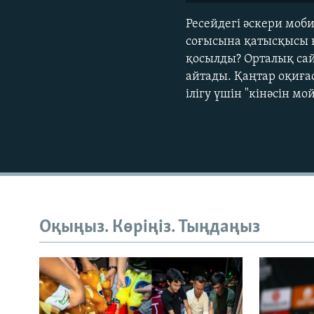
Ресейдегі әскери моб
соғысына қатысқысы к
қосылды? Орталық сай
айтады. Қаңтар оқиғ
ілігу үшін "кінәсін м
Оқыңыз. Көріңіз. Тыңдаңыз