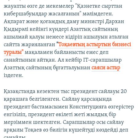
жауапты өзге де мекемелер "Қазнетке сырттан
кибершабуылдар жасалғанын" мәлімдеген.
Ақпарат және қоғамдық даму министрі Дархан
Қыдырәлі кейінгі күндері Азаттық сайтының
ашылмай қалуы немесе кідіріп ашылуын аталған
сайтта жарияланған
"
Тоқаевтың астыртын бизнесі
туралы"
мақаламен байланысты емес деп
санайтынын айтқан. Ал кейбір ІТ-сарапшылар
Азаттық сайтының бұғатталуынан
саяси астар
іздеген.
Қазақстанда кезектен тыс президент сайлауы 20
қарашаға белгіленген. Сайлау қарсаңында
президент бастамасымен Конституцияға өзгерістер
енгізіліп, президент өкілеті жеті жылдық бір
мерзіммен шектелген. Сарапшылар осы сайлау
арқылы Тоқаев өз билігін күшейтуді көздейді деп
санайды.