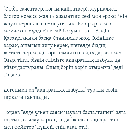
"Әрбір саясаткер, қоғам қайраткері, журналист,
блогер немесе жалпы азаматтар сөзі мен әрекетінің
жауапкершілігін сезінуге тиіс. Қазір әр ісіміз
мемлекет мүддесіне сай болуы қажет. Біздің
Қазақстаннан басқа Отанымыз жоқ. Өкінішке
қарай, ашығын айту керек, шетелде біздің
жетістіктерімізді көре алмайтын адамдар аз емес.
Олар, тіпті, біздің елімізге ақпараттық шабуыл да
ұйымдастырады. Оның бәрін көріп отырмыз" деді
Тоқаев.
Дегенмен ол "ақпараттық шабуыл" туралы сөзін
тарқатып айтпады.
Тоқаев "елде үлкен саяси науқан басталғанын" алға
тартып, сайлау қарсаңында "жалған ақпараттар
мен фейктер" күшейгенін атап өтті.