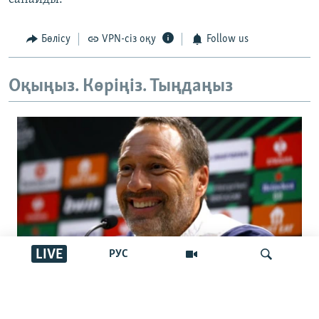
Бөлісу
VPN-сіз оқу
Follow us
Оқыңыз. Көріңіз. Тыңдаңыз
LIVE
РУС
Қазақстан құрамасына шетелдік
бапкер келді. Джон ван’т Схип кім?