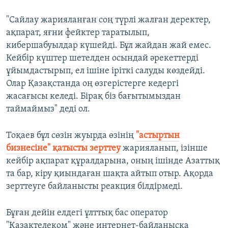
"Сайлау жарияланған соң түрлі жалған деректер,
ақпарат, яғни фейктер таратылып,
кибершабуылдар күшейді. Бұл жайдан жай емес.
Кейбір күштер шетелден осындай әрекеттерді
ұйымдастырып, ел ішіне іріткі салуды көздейді.
Олар Қазақстанда оң өзгерістерге кедергі
жасағысы келеді. Бірақ біз бағытымыздан
таймаймыз" деді ол.
Тоқаев бұл сөзін жуырда өзінің
"астыртын
бизнесіне" қатысты зерттеу
жарияланып, ізінше
кейбір ақпарат құралдарына, оның ішінде Азаттық
та бар, кіру қиындаған шақта айтып отыр. Ақорда
зерттеуге байланысты реакция білдірмеді.
Бұған дейін елдегі ұлттық бас оператор
"Қазақтелеком" және интернет-байланысқа