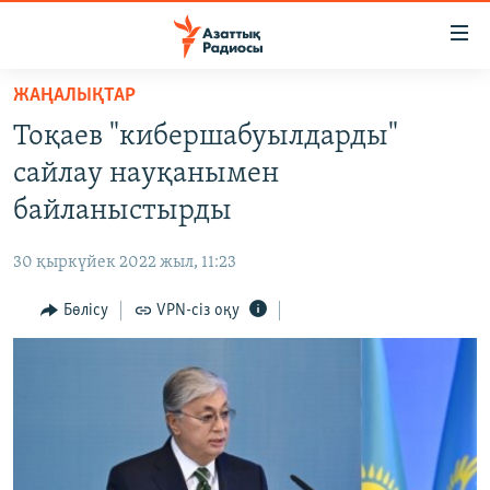
Accessibility
links
Skip
ЖАҢАЛЫҚТАР
to
ЖАҢАЛЫҚТАР
Тоқаев "кибершабуылдарды"
main
САЯСАТ
content
сайлау науқанымен
AZATTYQTV
Skip
байланыстырды
to
ҚАҢТАР ОҚИҒАСЫ
main
30 қыркүйек 2022 жыл, 11:23
АДАМ ҚҰҚЫҚТАРЫ
Navigation
Skip
Бөлісу
VPN-сіз оқу
ӘЛЕУМЕТ
to
ӘЛЕМ
Search
АРНАЙЫ ЖОБАЛАР
Русский