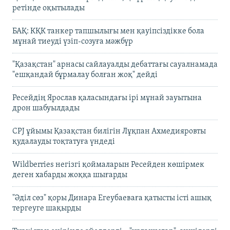
ретінде оқытылады
БАҚ: КҚК танкер тапшылығы мен қауіпсіздікке бола
мұнай тиеуді үзіп-созуға мәжбүр
"Қазақстан" арнасы сайлауалды дебаттағы сауалнамада
"ешқандай бұрмалау болған жоқ" дейді
Ресейдің Ярослав қаласындағы ірі мұнай зауытына
дрон шабуылдады
CPJ ұйымы Қазақстан билігін Лұқпан Ахмедияровты
қудалауды тоқтатуға үндеді
Wildberries негізгі қоймаларын Ресейден көшірмек
деген хабарды жоққа шығарды
"Әділ сөз" қоры Динара Егеубаеваға қатысты істі ашық
тергеуге шақырды