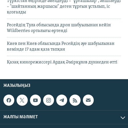
Түркістан өңірінде әйелдерді – "ұрғашылар", әншілерді
– "шайтанның жаршысы" деген тұрғын ұсталып, іс
қозғалды
Ресейдің Тула облысында дрон шабуылынан кейін
Wildberries орталығы өртенді
Киев пен Киев облысында Ресейдің әуе шабуылынан
кемінде 17 адам қаза тапқан
Қазақ кинорежиссері Ардақ Әмірқұлов дүниеден өтті
ЖАЗЫЛЫҢЫЗ
ЖАЛПЫ МӘЛІМЕТ