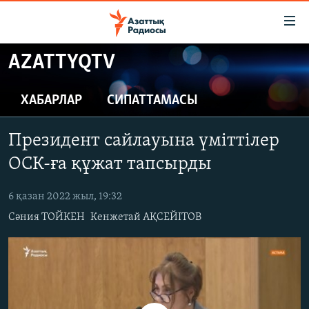
Accessibility
links
Skip
AZATTYQTV
to
ЖАҢАЛЫҚТАР
main
САЯСАТ
ХАБАРЛАР
СИПАТТАМАСЫ
content
AZATTYQTV
Skip
Президент сайлауына үміттілер
to
ҚАҢТАР ОҚИҒАСЫ
main
ОСК-ға құжат тапсырды
АДАМ ҚҰҚЫҚТАРЫ
Navigation
Skip
6 қазан 2022 жыл, 19:32
ӘЛЕУМЕТ
to
Сәния ТОЙКЕН
Кенжетай АҚСЕЙІТОВ
ӘЛЕМ
Search
АРНАЙЫ ЖОБАЛАР
Русский