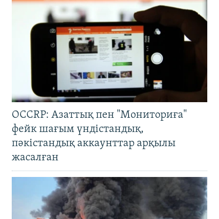
OCCRP: Азаттық пен "Мониториға"
фейк шағым үндістандық,
пәкістандық аккаунттар арқылы
жасалған