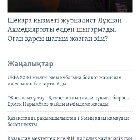
Шекара қызметі журналист Лұқпан
Ахмедияровты елден шығармады.
Оған қарсы шағым жазған кім?
Жаңалықтар
UEFA 2030 жылғы әлем кубогына бойкот жариялау
идеясынан бас тартпайды
"Жосықсыз ұстау". Қазақстанның адам құқығы бюросы
Ермек Нарымбаев жайлы мәлімдеме жасады
Қазақстанда рақымшылықпен 1,5 мың адам қамаудан
босап шықты
Қазақстан мектептерінде ЖИ, цифрлық қауіпсіздік пән