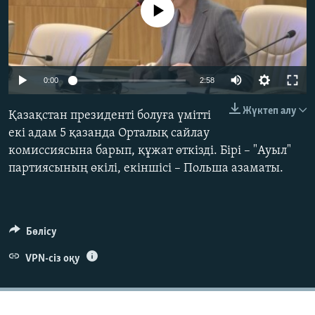
No media source currently available
ЖАЗЫЛЫҢЫЗ
Басқа тілдерде
Auto
0:00
2:58
240p
Жүктеп алу
Қазақстан президенті болуға үмітті
360p
екі адам 5 қазанда Орталық сайлау
комиссиясына барып, құжат өткізді. Бірі – "Ауыл"
480p
Auto
240p
360p
480p
партиясының өкілі, екіншісі – Польша азаматы.
720p
720p
1080p
1080p
Бөлісу
VPN-сіз оқу