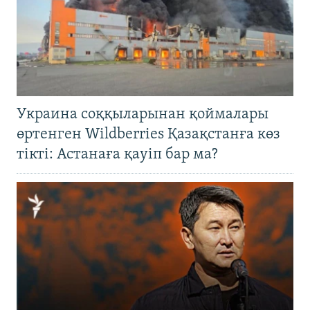
Украина соққыларынан қоймалары
өртенген Wildberries Қазақстанға көз
тікті: Астанаға қауіп бар ма?