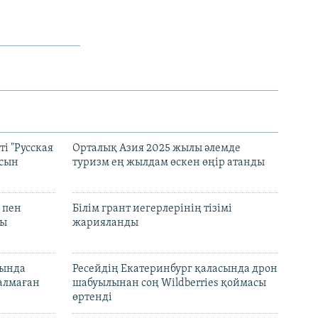
і "Русская
Орталық Азия 2025 жылы әлемде
асын
туризм ең жылдам өскен өңір атанды
 пен
Білім грант иегерлерінің тізімі
лы
жарияланды
нында
Ресейдің Екатеринбург қаласында дрон
талмаған
шабуылынан соң Wildberries қоймасы
өртенді