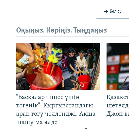
Бөлісу
Оқыңыз. Көріңіз. Тыңдаңыз
"Басқалар ішпес үшін
Қазақс
төгейік". Қырғызстандағы
шетелді
арақ төгу челленджі: Ақша
Джон ва
шашу ма әлде