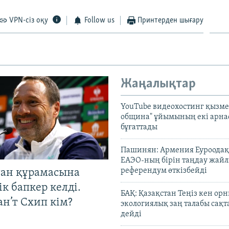
VPN-сіз оқу
Follow us
Принтерден шығару
Жаңалықтар
YouTube видеохостинг қызмет
община" ұйымының екі арн
бұғаттады
Пашинян: Армения Еуроодақ
ЕАЭО-ның бірін таңдау жай
референдум өткізбейді
тан құрамасына
к бапкер келді.
БАҚ: Қазақстан Теңіз кен ор
н’т Схип кім?
экологиялық заң талабы сақ
дейді