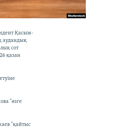
зидент Қасым-
қ аудандық
лық сот
26 қазан
етуіне
ова "өзге
жаев "қайтыс