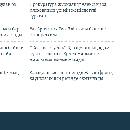
рудан оқ
Прокуратура журналист Александра
Алёхованың үкімін жеңілдетуді
сұраған
атысы бар
Ұлыбритания Ресейдің алты банкіне
кция салды
санкция салды
ына бойкот
"Жосықсыз ұстау". Қазақстанның адам
ртпайды
құқығы бюросы Ермек Нарымбаев
жайлы мәлімдеме жасады
 1,5 мың
Қазақстан мектептерінде ЖИ, цифрлық
қауіпсіздік пән ретінде оқытылады