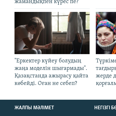
жамандықпен күрес пе?
"Еркектер күйеу болудың
Түркім
жаңа моделін шығармады".
тағдыры
Қазақстанда ажырасу қайта
жерде 
көбейді. Оған не себеп?
қорғал
ЖАЛПЫ МӘЛІМЕТ
НЕГІЗГІ 