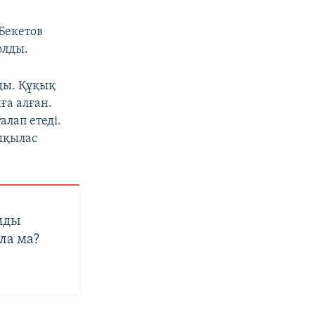
Бекетов
олды.
ды. Құқық
ға алған.
лап етеді.
ықылас
мды
ла ма?