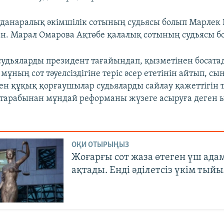
данаралық әкімшілік сотының судьясы болып Марлек 
н. Марал Омарова Ақтөбе қалалық сотының судьясы б
судьяларды президент тағайындап, қызметінен босата
ұның сот тәуелсіздігіне теріс әсер ететінін айтып, сын
ен құқық қорғаушылар судьяларды сайлау қажеттігін та
 тарабынан мұндай реформаны жүзеге асыруға деген 
ОҚИ ОТЫРЫҢЫЗ
Жоғарғы сот жаза өтеген үш ада
ақтады. Енді әділетсіз үкім тыйы