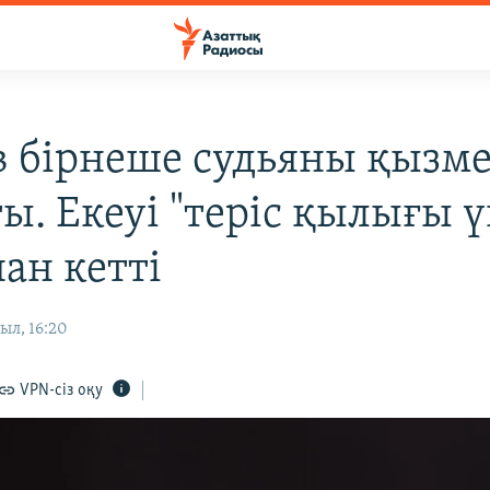
в бірнеше судьяны қызме
ы. Екеуі "теріс қылығы 
ан кетті
ыл, 16:20
VPN-сіз оқу