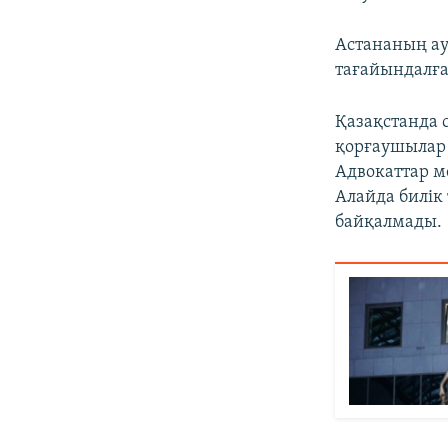
Астананың ау
тағайындалға
Қазақстанда 
қорғаушылар м
Адвокаттар м
Алайда билік
байқалмады.