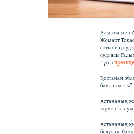
Алматы мен А
Жомарт Тоқае
сотының суд
судьясы Ғалы
күнгі
презид
Қостанай обл
байланысты" 
Астананың жас
жұмысқа ауыс
Астананың қы
болуына байл