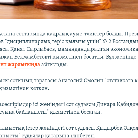
стана соттарында кадрлық ауыс-түйістер болды. Пре
в "дисциплинарлық теріс қылығы үшін" № 2 Бостанды
ьясы Қанат Сырлыбаев, мамандандырылған экономика
мжан Бекмамбетовті қызметінен босатты. Бұл жөнінде 
ент жарлығында
айтылады.
ысы сотының төрағасы Анатолий Смолин "отставкаға к
қызметінен кеткен.
өспірімдер ісі жөніндегі сот судьясы Динара Қабиден
уына байланысты" қызметінен босаған.
лмыстық істер жөніндегі сот судьясы Қыдырбек Әлқо
анысты" судьялар қатарына ілінбеген.