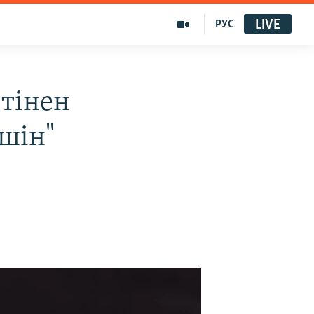
LIVE
РУС
тінен
үшін"