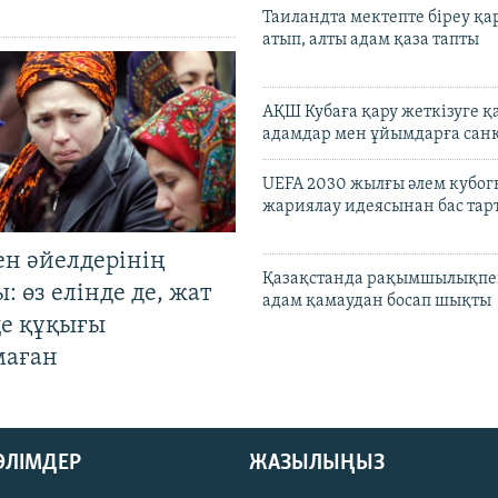
Таиландта мектепте біреу қа
атып, алты адам қаза тапты
АҚШ Кубаға қару жеткізуге қ
адамдар мен ұйымдарға сан
UEFA 2030 жылғы әлем кубог
жариялау идеясынан бас та
ен әйелдерінің
Қазақстанда рақымшылықпен
: өз елінде де, жат
адам қамаудан босап шықты
де құқығы
маған
БӨЛІМДЕР
ЖАЗЫЛЫҢЫЗ