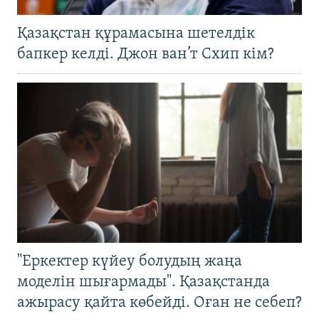
Қазақстан құрамасына шетелдік
бапкер келді. Джон ван’т Схип кім?
"Еркектер күйеу болудың жаңа
моделін шығармады". Қазақстанда
ажырасу қайта көбейді. Оған не себеп?