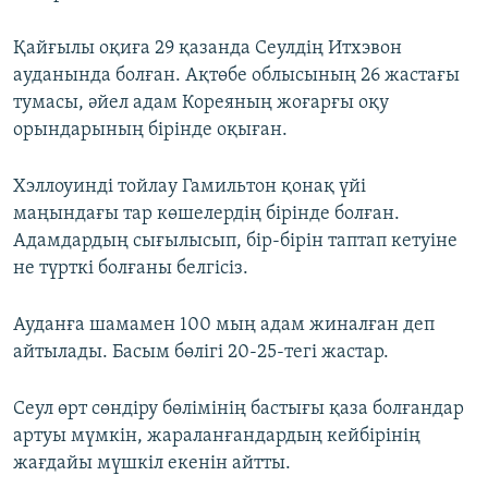
Қайғылы оқиға 29 қазанда Сеулдің Итхэвон
ауданында болған. Ақтөбе облысының 26 жастағы
тумасы, әйел адам Кореяның жоғарғы оқу
орындарының бірінде оқыған.
Хэллоуинді тойлау Гамильтон қонақ үйі
маңындағы тар көшелердің бірінде болған.
Адамдардың сығылысып, бір-бірін таптап кетуіне
не түрткі болғаны белгісіз.
Ауданға шамамен 100 мың адам жиналған деп
айтылады. Басым бөлігі 20-25-тегі жастар.
Сеул өрт сөндіру бөлімінің бастығы қаза болғандар
артуы мүмкін, жараланғандардың кейбірінің
жағдайы мүшкіл екенін айтты.