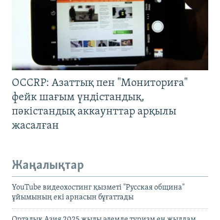
OCCRP: Азаттық пен "Мониториға"
фейк шағым үндістандық,
пәкістандық аккаунттар арқылы
жасалған
Жаңалықтар
YouTube видеохостинг қызметі "Русская община"
ұйымының екі арнасын бұғаттады
Орталық Азия 2025 жылы әлемде туризм ең жылдам