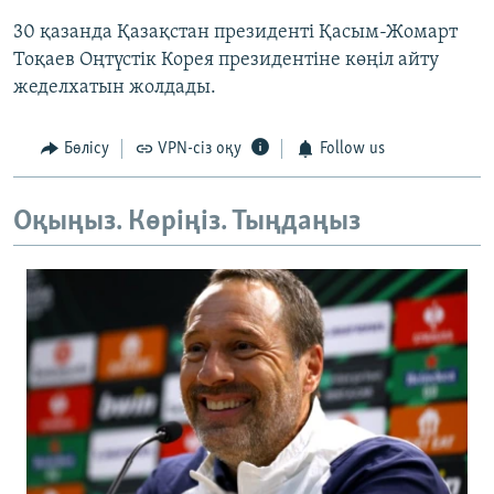
30 қазанда Қазақстан президенті Қасым-Жомарт
Тоқаев Оңтүстік Корея президентіне көңіл айту
жеделхатын жолдады.
Бөлісу
VPN-сіз оқу
Follow us
Оқыңыз. Көріңіз. Тыңдаңыз