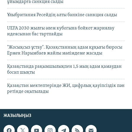
ұйымдарға санкция салды
Ұлыбритания Ресейдің алты банкіне санкция салды
UEFA 2030 жылғы әлем кубогына бойкот жариялау
идеясынан бас тартпайды
"Жосықсыз ұстау". Қазақстанның адам құқығы бюросы
Ермек Нарымбаев жайлы мәлімдеме жасады
Қазақстанда рақымшылықпен 1,5 мың адам қамаудан
босап шықты
Қазақстан мектептерінде ЖИ, цифрлық қауіпсіздік пән
ретінде оқытылады
ЖАЗЫЛЫҢЫЗ