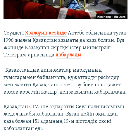
ЖАЗЫЛЫҢЫЗ
Басқа тілдерде
Сеулдегі
Хэллоуин кезінде
Ақтөбе облысында туған
1996 жылғы Қазақстан азаматы да қаза болған. Бұл
жөнінде Қазақстан сыртқы істер министрлігі
Телеграм-арнасында
хабарлады
.
"Қазақстандық дипломаттар марқұмның
туыстарымен байланыста, құжаттарды рәсімдеу
мен мәйітті Қазақстанға жеткізу бойынша қажетті
көмек көрсетіп жатыр" деп жазылған хабарламада.
Қазақстан СІМ-іне ақпаратты Сеул полициясының
жедел штабы хабарлаған. Бұған дейін оқиғадан
қаза болған 151 адамның 19-ы шетелдік екені
хабарланған еді.