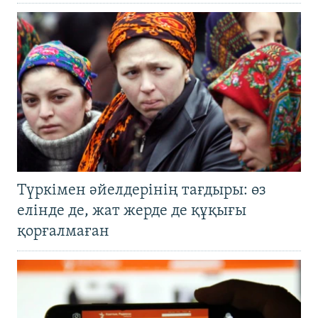
Түркімен әйелдерінің тағдыры: өз
елінде де, жат жерде де құқығы
қорғалмаған