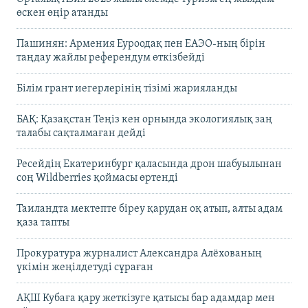
өскен өңір атанды
Пашинян: Армения Еуроодақ пен ЕАЭО-ның бірін
таңдау жайлы референдум өткізбейді
Білім грант иегерлерінің тізімі жарияланды
БАҚ: Қазақстан Теңіз кен орнында экологиялық заң
талабы сақталмаған дейді
Ресейдің Екатеринбург қаласында дрон шабуылынан
соң Wildberries қоймасы өртенді
Таиландта мектепте біреу қарудан оқ атып, алты адам
қаза тапты
Прокуратура журналист Александра Алёхованың
үкімін жеңілдетуді сұраған
АҚШ Кубаға қару жеткізуге қатысы бар адамдар мен