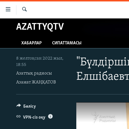
Accessibility
links
İздеу
Skip
AZATTYQTV
ЖАҢАЛЫҚТАР
to
САЯСАТ
main
ХАБАРЛАР
СИПАТТАМАСЫ
content
AZATTYQTV
Skip
ҚАҢТАР ОҚИҒАСЫ
to
8 желтоқсан 2022 жыл,
"Бүлдіршін
18:55
main
АДАМ ҚҰҚЫҚТАРЫ
Navigation
Азаттық радиосы
Елшібаевт
ӘЛЕУМЕТ
Skip
Азамат ЖАҢҚАТОВ
to
ӘЛЕМ
Search
АРНАЙЫ ЖОБАЛАР
Бөлісу
VPN-сіз оқу