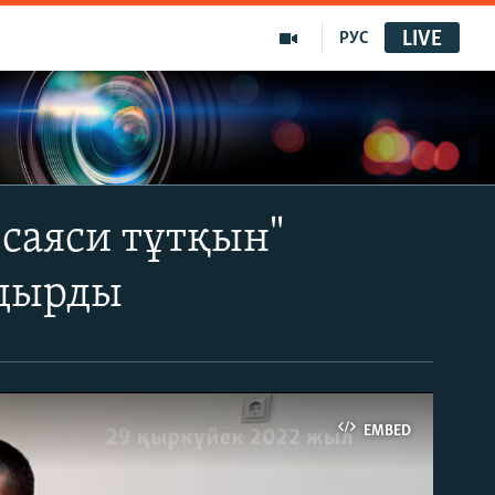
LIVE
РУС
 "саяси тұтқын"
лдырды
EMBED