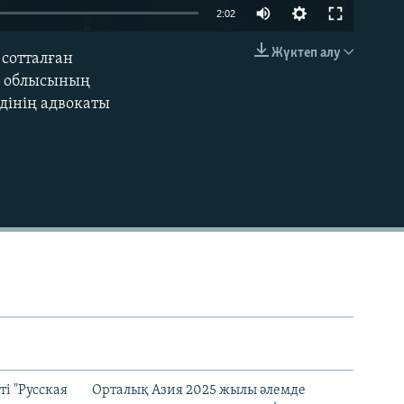
Auto
2:02
240p
Жүктеп алу
 сотталған
EMBED
360p
да облысының
дінің адвокаты
480p
720p
1080p
480p
і "Русская
Орталық Азия 2025 жылы әлемде