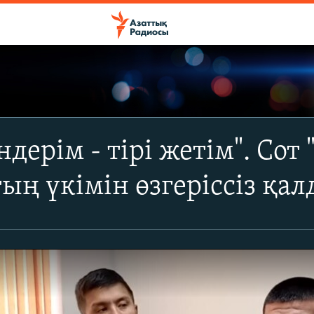
дерім - тірі жетім". Сот
ың үкімін өзгеріссіз қа