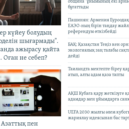
община" ұйымының екі арн
бұғаттады
Пашинян: Армения Еуроодақ
ЕАЭО-ның бірін таңдау жай
референдум өткізбейді
тер күйеу болудың
оделін шығармады".
БАҚ: Қазақстан Теңіз кен ор
танда ажырасу қайта
экологиялық заң талабы сақ
дейді
. Оған не себеп?
Таиландта мектепте біреу қа
атып, алты адам қаза тапты
АҚШ Кубаға қару жеткізуге қ
адамдар мен ұйымдарға сан
UEFA 2030 жылғы әлем кубог
жариялау идеясынан бас та
 Азаттық пен