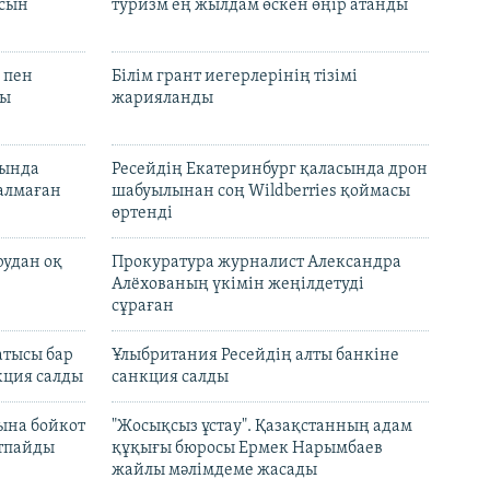
асын
туризм ең жылдам өскен өңір атанды
 пен
Білім грант иегерлерінің тізімі
лы
жарияланды
нында
Ресейдің Екатеринбург қаласында дрон
талмаған
шабуылынан соң Wildberries қоймасы
өртенді
рудан оқ
Прокуратура журналист Александра
Алёхованың үкімін жеңілдетуді
сұраған
атысы бар
Ұлыбритания Ресейдің алты банкіне
кция салды
санкция салды
ына бойкот
"Жосықсыз ұстау". Қазақстанның адам
ртпайды
құқығы бюросы Ермек Нарымбаев
жайлы мәлімдеме жасады