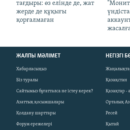
тағдыры: өз елінде де, жат
"Монит
жерде де құқығы
үндіст
қорғалмаған
аккаун
жасалғ
ЖАЛПЫ МӘЛІМЕТ
НЕГІЗГІ 
Хабарласыңыз
Жаңалықта
Біз туралы
Қазақстан
Русский
Сайтымыз бұғатталса не істеу керек?
Қазақтар - 
Азаттық қосымшалары
Орталық А
ЖАЗЫЛЫҢЫЗ
Қолдану шарттары
Ресей
Форум ережелері
Қытай