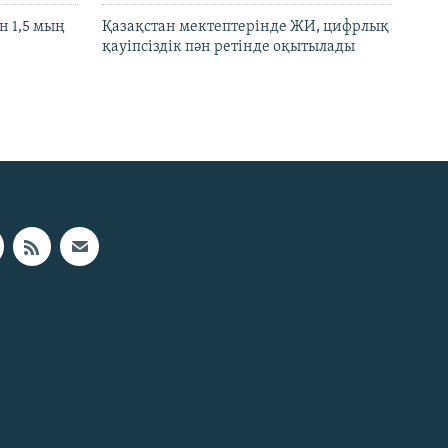
 1,5 мың
Қазақстан мектептерінде ЖИ, цифрлық
қауіпсіздік пән ретінде оқытылады