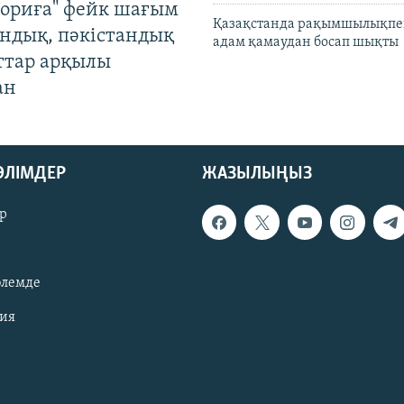
ориға" фейк шағым
Қазақстанда рақымшылықпен
андық, пәкістандық
адам қамаудан босап шықты
ттар арқылы
ан
БӨЛІМДЕР
ЖАЗЫЛЫҢЫЗ
р
әлемде
зия