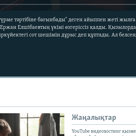
түрме тәртібіне бағынбады" деген айыппен жеті жылға
 Ержан Елшібаевтың үкімі өзгеріссіз қалды. Қызылор
ркүйектегі сот шешімін дұрыс деп құптады. Ал белсен
Auto
240p
360p
720p
1080p
Жаңалықтар
YouTube видеохостинг қызмет