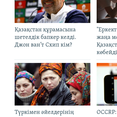
Қазақстан құрамасына
"Еркек
шетелдік бапкер келді.
жаңа м
Джон ван’т Схип кім?
Қазақс
көбейді
Түркімен әйелдерінің
OCCRP: