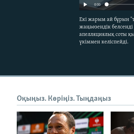
0:00
Екі жарым ай бұрын "
жаңаөзендік белсенді
апелляциялық соты қы
үкіммен келіспейді.
Оқыңыз. Көріңіз. Тыңдаңыз