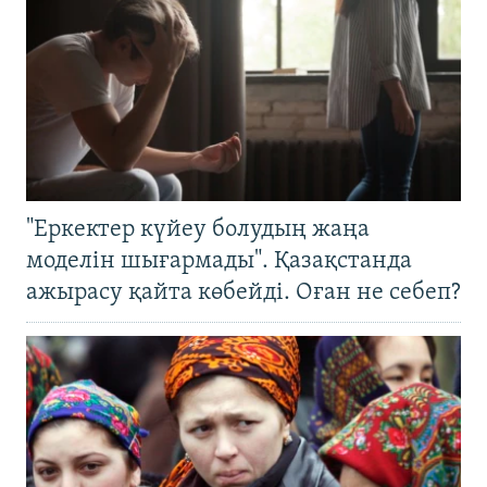
"Еркектер күйеу болудың жаңа
моделін шығармады". Қазақстанда
ажырасу қайта көбейді. Оған не себеп?