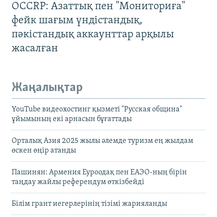
OCCRP: Азаттық пен "Мониториға"
фейк шағым үндістандық,
пәкістандық аккаунттар арқылы
жасалған
Жаңалықтар
YouTube видеохостинг қызметі "Русская община"
ұйымының екі арнасын бұғаттады
Орталық Азия 2025 жылы әлемде туризм ең жылдам
өскен өңір атанды
Пашинян: Армения Еуроодақ пен ЕАЭО-ның бірін
таңдау жайлы референдум өткізбейді
Білім грант иегерлерінің тізімі жарияланды