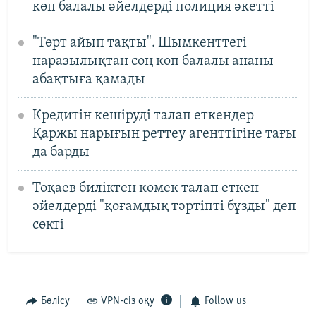
көп балалы әйелдерді полиция әкетті
"Төрт айып тақты". Шымкенттегі
наразылықтан соң көп балалы ананы
абақтыға қамады
Кредитін кешіруді талап еткендер
Қаржы нарығын реттеу агенттігіне тағы
да барды
Тоқаев биліктен көмек талап еткен
әйелдерді "қоғамдық тәртіпті бұзды" деп
сөкті
Бөлісу
VPN-сіз оқу
Follow us