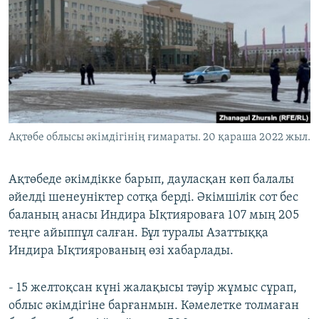
ЖАЗЫЛЫҢЫЗ
Басқа тілдерде
Ақтөбе облысы әкімдігінің ғимараты. 20 қараша 2022 жыл.
Ақтөбеде әкімдікке барып, дауласқан көп балалы
әйелді шенеуніктер сотқа берді. Әкімшілік сот бес
баланың анасы Индира Ықтияроваға 107 мың 205
теңге айыппұл салған. Бұл туралы Азаттыққа
Индира Ықтиярованың өзі хабарлады.
- 15 желтоқсан күні жалақысы тәуір жұмыс сұрап,
облыс әкімдігіне барғанмын. Кәмелетке толмаған