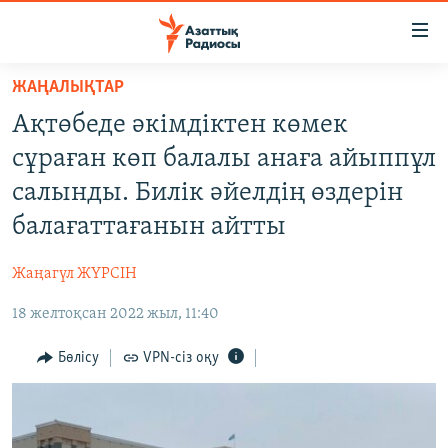
Accessibility
links
Skip
ЖАҢАЛЫҚТАР
to
ЖАҢАЛЫҚТАР
Ақтөбеде әкімдіктен көмек
main
САЯСАТ
content
сұраған көп балалы анаға айыппұл
AZATTYQTV
Skip
салынды. Билік әйелдің өздерін
to
ҚАҢТАР ОҚИҒАСЫ
балағаттағанын айтты
main
АДАМ ҚҰҚЫҚТАРЫ
Navigation
Жаңагүл ЖҮРСІН
Skip
ӘЛЕУМЕТ
to
18 желтоқсан 2022 жыл, 11:40
ӘЛЕМ
Search
АРНАЙЫ ЖОБАЛАР
Бөлісу
VPN-сіз оқу
Русский