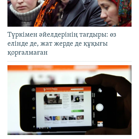
Түркімен әйелдерінің тағдыры: өз
елінде де, жат жерде де құқығы
қорғалмаған