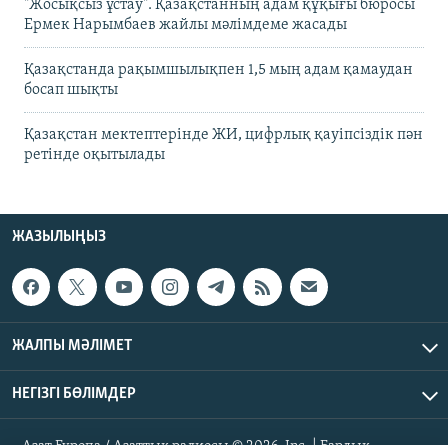
"Жосықсыз ұстау". Қазақстанның адам құқығы бюросы
Ермек Нарымбаев жайлы мәлімдеме жасады
Қазақстанда рақымшылықпен 1,5 мың адам қамаудан
босап шықты
Қазақстан мектептерінде ЖИ, цифрлық қауіпсіздік пән
ретінде оқытылады
ЖАЗЫЛЫҢЫЗ
ЖАЛПЫ МӘЛІМЕТ
НЕГІЗГІ БӨЛІМДЕР
Азат Еуропа / Азаттық радиосы © 2026, Inc. | Барлық