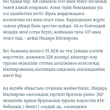
бес балам бар. Ай сайынғы 500 мың теңге несиемді
төлей алмай отырмын. Азық-түлік биылдыққа үш
есе қымбаттап кетті. Бірақ жәрдемақыға
қосылғаны екі мың теңге ғана. Қарызданып жүріп
салған үйімді банк арестке қойды. Ол аз болғандай
әкімдік мені сотқа беріп, мойныма тағы 107 мың
теңге ілді, - дейді Индира Ықтиярова.
Бес баланың шешесі 35 АЕК-ке тең (айлық есептік
көрсеткіш, шамамен 228 доллар) айыппұл салу
туралы әкімшілік соттың шешімімен келіспейді.
Ықтиярованың апелляция алқасына шағымданбақ
ниеті бар.
Ал Ақтөбе облыстық сотының мәліметінше, Индира
Ықтиярова «қоғамдық тәртіпті бұзғаны үшін» (ҚР
әкімшілік құқық бұзушылық туралы кодекстің 434-
бабының 1-бөлігі ) сондай-ақ, «полицияға