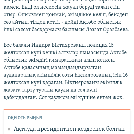
көмек. Енді ол несиесін жауап беруді талап етіп
отыр. Онысымен қоймай, әкімдікке келіп, бейәдеп
сөз айтып, тілдеп кетті, - дейді Ақтөбе облыстық
ішкі саясат басқармасы басшысы Ләззат Оразбаева.
Бес балалы Индира Ықтиярованы полиция 15
желтоқсан күні кешкі алтылар шамасында Ақтөбе
облыстық әкімдігі ғимаратынан алып кеткен.
Ақтөбе қаласының мамандандырылған
ауданаралық әкімшілік соты Ықтиярованың ісін 16
желтоқсан күні қараған. Ықтиярованы әкімшлік
жазаға тарту туралы қаулы да сол күні
қабылданған. Сот қаулысы әлі күшіне енген жоқ.
ОҚИ ОТЫРЫҢЫЗ
Ақтауда президентпен кездеспек болған