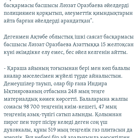
басқармасы басшысы Ләззат Оразбаева әйелдерді
полициямен қорқытып, әлеуметтік қиындықтарын
айта барған әйелдерді арандатқан".
Дегенмен Ақтөбе облыстық ішкі саясат басқармасы
басшысы Ләззат Оразбаева Азаттыққа 15 желтоқсан
күні әкімдікке елу емес, бес әйел келгенін айтты.
- Қараша айының тоғызынан бері мен көп балалы
аналар мәселесімен жүйелі түрде айналыстым.
Демеушілер тауып, олар бір ғана Индира
Ықтиярованың отбасына 248 мың теңге
материалдық көмек көрсетті. Балаларына жалпы
сомасы 98 700 теңгенің киім-кешегі, 47 мың
теңгенің азық-түлігі сатып алынды. Қолымнан
пирог пен торт пісіру келеді деген соң үш
духовкалы, құны 519 мың теңгелік газ плитасын да
әпердік. Бұл небәрі бір ай аралығында көрсетілген