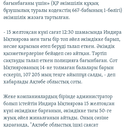
бағынбағаны үшін» (ҚР әкімшілік құқық
бұзушылық туралы кодекстің 667-бабының 1-бөлігі)
әкімшілік жазаға тартылған.
- 15 желтоқсан күні сағат 12:30 шамасында Индира
Ықтиярова мен тағы бір топ әйел әкімдікке барып,
несие қарызын өтеп беруді талап еткен. Әкімдік
қызметкерлеріне бейәдеп сөз айтқан. Тәртіп
сақтауды талап еткен полицияға бағынбаған. Сот
Ықтиярованың 14-ке толмаған балалары барын
ескеріп, 107 205 мың теңге айыппұл салды, - деп
хабарлады Ақтөбе облыстық соты.
Жеке компаниялардың бірінде администратор
болып істейтін Индира Ықтиярова 15 желтоқсан
күні әкімдікке барғанын, әкімдікке тағы 50-ге
жуық әйел жиналғанын айтады. Оның сөзіне
қарағанда, "Ақтөбе облыстық ішкі саясат