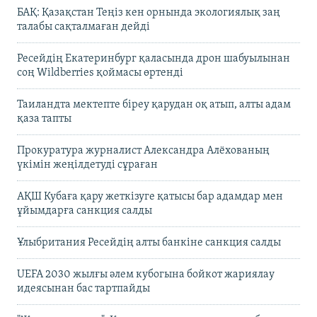
БАҚ: Қазақстан Теңіз кен орнында экологиялық заң
талабы сақталмаған дейді
Ресейдің Екатеринбург қаласында дрон шабуылынан
соң Wildberries қоймасы өртенді
Таиландта мектепте біреу қарудан оқ атып, алты адам
қаза тапты
Прокуратура журналист Александра Алёхованың
үкімін жеңілдетуді сұраған
АҚШ Кубаға қару жеткізуге қатысы бар адамдар мен
ұйымдарға санкция салды
Ұлыбритания Ресейдің алты банкіне санкция салды
UEFA 2030 жылғы әлем кубогына бойкот жариялау
идеясынан бас тартпайды