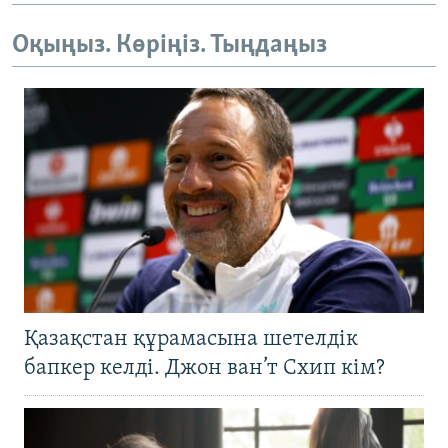
Оқыңыз. Көріңіз. Тыңдаңыз
Қазақстан құрамасына шетелдік
бапкер келді. Джон ван’т Схип кім?