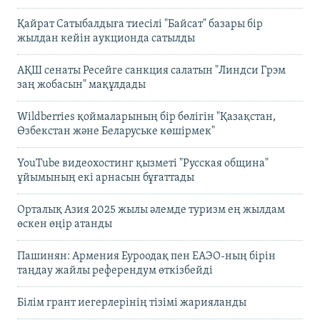
Қайрат Сатыбалдыға тиесілі "Байсат" базары бір
жылдан кейін аукционда сатылды
АҚШ сенаты Ресейге санкция салатын "Линдси Грэм
заң жобасын" мақұлдады
Wildberries қоймаларының бір бөлігін "Қазақстан,
Өзбекстан және Беларуське көшірмек"
YouTube видеохостинг қызметі "Русская община"
ұйымының екі арнасын бұғаттады
Орталық Азия 2025 жылы әлемде туризм ең жылдам
өскен өңір атанды
Пашинян: Армения Еуроодақ пен ЕАЭО-ның бірін
таңдау жайлы референдум өткізбейді
Білім грант иегерлерінің тізімі жарияланды