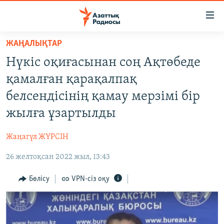
Accessibility
links
Skip
ЖАҢАЛЫҚТАР
to
ЖАҢАЛЫҚТАР
Нүкіс оқиғасынан соң Ақтөбеде
main
САЯСАТ
content
қамалған қарақалпақ
AZATTYQTV
Skip
белсендісінің қамау мерзімі бір
to
ҚАҢТАР ОҚИҒАСЫ
жылға ұзартылды
main
АДАМ ҚҰҚЫҚТАРЫ
Navigation
Жаңагүл ЖҮРСІН
Skip
ӘЛЕУМЕТ
to
26 желтоқсан 2022 жыл, 13:43
ӘЛЕМ
Search
АРНАЙЫ ЖОБАЛАР
Бөлісу
VPN-сіз оқу
Русский