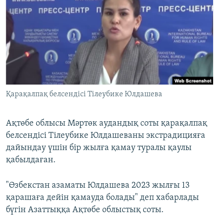
ЖАЗЫЛЫҢЫЗ
Басқа тілдерде
Қарақалпақ белсендісі Тілеубике Юлдашева
Ақтөбе облысы Мәртөк аудандық соты қарақалпақ
белсендісі Тілеубике Юлдашеваны экстрадицияға
дайындау үшін бір жылға қамау туралы қаулы
қабылдаған.
"Өзбекстан азаматы Юлдашева 2023 жылғы 13
қарашаға дейін қамауда болады" деп хабарлады
бүгін Азаттыққа Ақтөбе облыстық соты.