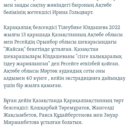
мен заңды сақтау жөніндегі бюроның Ақтөбе
бөлімінің жетекшісі Ирина Гольцварт.
Қарақалпақ белсендісі Тілеубике Юлдашева 2022
жылғы 13 қарашада Қазақстанның Ақтөбе облысы
мен Ресейдің Орынбор облысы шекарасындағы
"Жайсаң" бекетінде ұсталған. Қазақстан
шекарашылары Юлдашеваны "сізге халықаралық
іздеу жарияланған" деп Ресейге өткізбей қойған.
Ақтөбе облысы Мәртөк аудандық соты оны
алдымен 40 күнге , кейін экстрадицияға дайындау
үшін бір жылға қамаған.
Бұған дейін Қазақстанда Қарақалпақстанның төрт
белсендісі: Қошқарбай Төремұратов, Жангелді
Жақсымбетов, Раиса Құдайбергенова мен Зиуар
Мирманбетова ұсталған болатын.