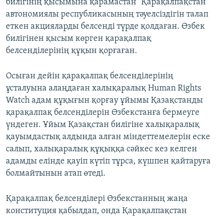
билігінің қысымына қарамаcтан" Қарақалпақстан
автономиялы республикасының тәуелсіздігін талап
еткен акцияларды белсенді түрде қолдаған. Өзбек
билігінен қысым көрген қарақалпақ
белсенділерінің құқын қорғаған.
Осыған дейін қарақалпақ белсенділерінің
ұсталуына алаңдаған халықаралық Human Rights
Watch адам құқығын қорғау ұйымы Қазақстанды
қарақалпақ белсенділерін Өзбекстанға бермеуге
үндеген. Ұйым Қазақстан билігіне халықаралық
қауымдастық алдында алған міндеттемелерін еске
салып, халықаралық құқыққа сәйкес кез келген
адамды елінде қауіп күтіп тұрса, күшпен қайтаруға
болмайтынын атап өтеді.
Қарақалпақ белсенділері Өзбекстанның жаңа
конституция қабылдап, онда Қарақалпақстан