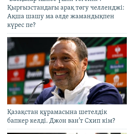
Қырғызстандағы арақ төгу челленджі:
Ақша шашу ма әлде жамандықпен
күрес пе?
Қазақстан құрамасына шетелдік
бапкер келді. Джон ван’т Схип кім?