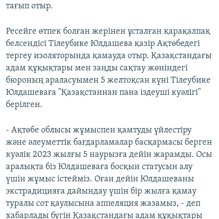
тағып отыр.
Ресейге өтпек болған жерінен ұсталған қарақалпақ
белсендісі Тілеубике Юлдашева қазір Ақтөбедегі
тергеу изоляторында қамауда отыр. Қазақстандағы
адам құқықтары мен заңды сақтау жөніндегі
бюроның араласуымен 5 желтоқсан күні Тілеубике
Юлдашеваға "Қазақстаннан пана іздеуші куәлігі"
берілген.
- Ақтөбе облысы жұмыспен қамтуды үйлестіру
және әлеуметтік бағдарламалар басқармасы берген
куәлік 2023 жылғы 5 наурызға дейін жарамды. Осы
аралықта біз Юлдашеваға босқын статусын алу
үшін жұмыс істейміз. Оған дейін Юлдашеваны
экстрадицияға дайындау үшін бір жылға қамау
туралы сот қаулысына аппеляция жазамыз, - деп
хабарлады бүгін Қазақстандағы адам құқықтары