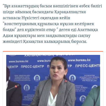
"Бұл азаматтардың басым көпшілігінен өзбек билігі
шілде айының басындағы Қарақалпақстан
астанасы Нүкістегі оқиғадан кейін
"конституциялық құрылысқа нұқсан келтірмек
болды" деп күдіктеніп отыр " деген еді Азаттыққа
Адам құқықтары мен заңдылықтарды сақтау
жөніндегі Қазақстан халықаралық бюросы.