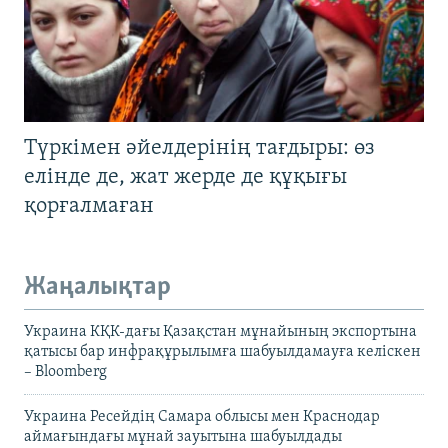
Түркімен әйелдерінің тағдыры: өз
елінде де, жат жерде де құқығы
қорғалмаған
Жаңалықтар
Украина КҚК-дағы Қазақстан мұнайының экспортына
қатысы бар инфрақұрылымға шабуылдамауға келіскен
– Bloomberg
Украина Ресейдің Самара облысы мен Краснодар
аймағындағы мұнай зауытына шабуылдады