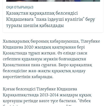
ОҚИ ОТЫРЫҢЫЗ
Қазақстан қарақалпақ белсендісі
Юлдашеваға "пана іздеуші куәлігін" беру
туралы шешім қабылдады
Халықаралық бюроның хабарлауынша, Тілеубике
Юлдашева 2020 жылдың қаңтарынан бері
Қазақстанда тұрып жатқан. Өз елінде саяси
себеппен қудалануы мүмкін болғандықтан
Қазақстаннан пана сұраған. Бюро қарақалпақ
белсендісіне жан-жақты құқықтық қолдау
көрсетілетінін хабарлады.
Қоғам белсендісі Тілеубике Юлдашева
Қарақалпақстанда 2013-2014 жылдары құқық
қорғаушы ретінде көзге түсе бастаған. "Өзбек