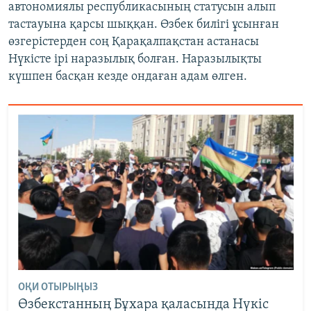
автономиялы республикасының статусын алып
тастауына қарсы шыққан. Өзбек билігі ұсынған
өзгерістерден соң Қарақалпақстан астанасы
Нүкісте ірі наразылық болған. Наразылықты
күшпен басқан кезде ондаған адам өлген.
ОҚИ ОТЫРЫҢЫЗ
Өзбекстанның Бұхара қаласында Нүкіс