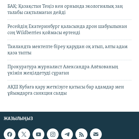
БАҚ: Қазақстан Теңіз кен орнында экологиялық заң
талабы сақталмаған дейді
Ресейдің Екатеринбург қаласында дрон шабуылынан
соң Wildberries қоймасы өртенді
Таиландта мектепте біреу қарудан оқ атып, алты адам
қаза тапты
Прокуратура журналист Александра Алёхованың
үкімін жеңілдетуді сұраған
АҚШ Кубаға қару жеткізуге қатысы бар адамдар мен
ұйымдарға санкция салды
ЖАЗЫЛЫҢЫЗ