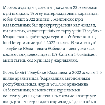
Мәртөк аудандық сотының қаулысы 23 желтоқсан
күні шыққан. Тергеу материалдарына қарағанда,
өзбек билігі 2022 жылғы 5 желтоқсан күні
Қазақстанның бас прокуратурасына хат жолдап,
қылмыстық жауапкершілікке тарту үшін Тілеубике
Юлдашеваны қайтаруды сұраған. Өзбекстанның
ішкі істер министрлігі 2022 жылғы 19 тамыз күні
Тілеубике Юлдашеваға Өзбекстан республикасы
қылмыстық кодексіндегі 159-баптың 1-бөлімімен
айып тағып, сол күні іздеу жариялаған.
Өзбек билігі Тілеубике Юлдашеваға 2022 жылғы 1-5
шілде аралығында "Қарақалпақ автономиялы
республикасында жүріп YouTube арнасында
Өзбекстанның мемлекеттік құрылымын
конституциялық сипаттан тыс жолмен өзгертуге
шақырған материалдар жариялады" деген айып