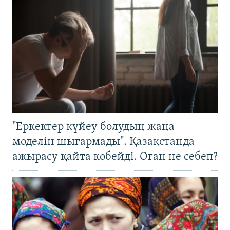
"Еркектер күйеу болудың жаңа
моделін шығармады". Қазақстанда
ажырасу қайта көбейді. Оған не себеп?