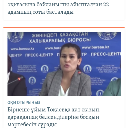
оқиғасына байланысты айыпталған 22
адамның соты басталады
ОҚИ ОТЫРЫҢЫЗ
Бірнеше ұйым Тоқаевқа хат жазып,
қарақалпақ белсенділеріне босқын
мәртебесін сұрады