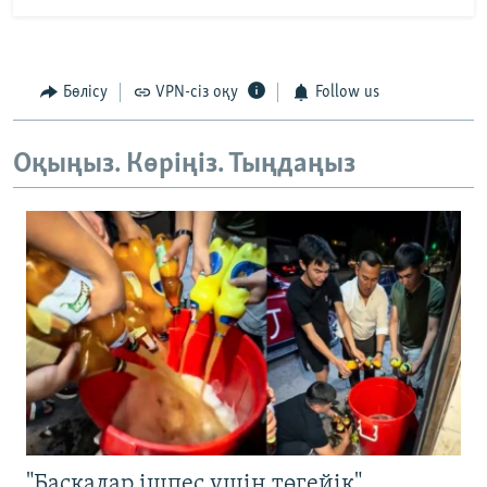
Бөлісу
VPN-сіз оқу
Follow us
Оқыңыз. Көріңіз. Тыңдаңыз
"Басқалар ішпес үшін төгейік".