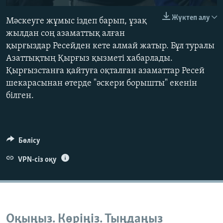
240p
Жүктеп алу
Мәскеуге жұмыс іздеп барып, ұзақ
360p
жылдан соң азаматтық алған
қырғыздар Ресейден кете алмай жатыр. Бұл туралы
480p
Азаттықтың Қырғыз қызметі хабарлады.
720p
Қырғызстанға қайтуға оқталған азаматтар Ресей
1080p
шекарасынан өтерде "әскери борышты" екенін
білген.
Auto
240p
360p
480p
Бөлісу
720p
1080p
VPN-сіз оқу
Оқыңыз. Көріңіз. Тыңдаңыз