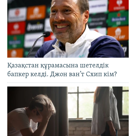
Қазақстан құрамасына шетелдік
бапкер келді. Джон ван’т Схип кім?