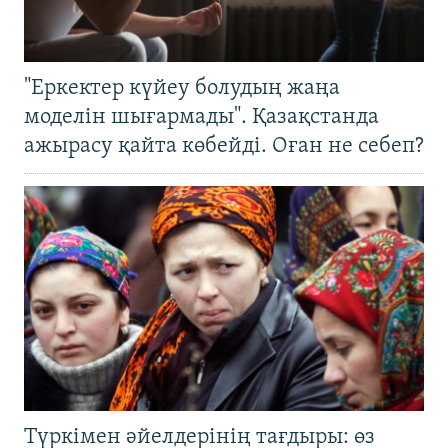
"Еркектер күйеу болудың жаңа
моделін шығармады". Қазақстанда
ажырасу қайта көбейді. Оған не себеп?
Түркімен әйелдерінің тағдыры: өз