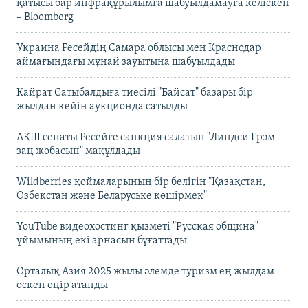
қатысы бар инфрақұрылымға шабуылдамауға келіскен
– Bloomberg
Украина Ресейдің Самара облысы мен Краснодар
аймағындағы мұнай зауытына шабуылдады
Қайрат Сатыбалдыға тиесілі "Байсат" базары бір
жылдан кейін аукционда сатылды
АҚШ сенаты Ресейге санкция салатын "Линдси Грэм
заң жобасын" мақұлдады
Wildberries қоймаларының бір бөлігін "Қазақстан,
Өзбекстан және Беларуське көшірмек"
YouTube видеохостинг қызметі "Русская община"
ұйымының екі арнасын бұғаттады
Орталық Азия 2025 жылы әлемде туризм ең жылдам
өскен өңір атанды