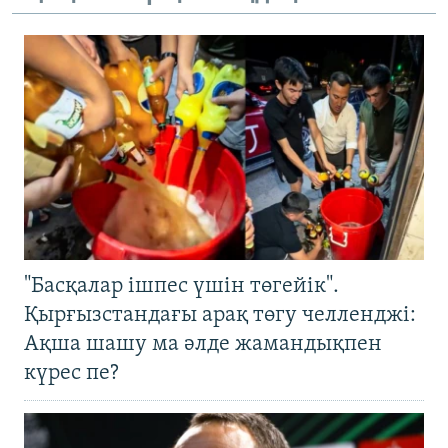
"Басқалар ішпес үшін төгейік".
Қырғызстандағы арақ төгу челленджі:
Ақша шашу ма әлде жамандықпен
күрес пе?