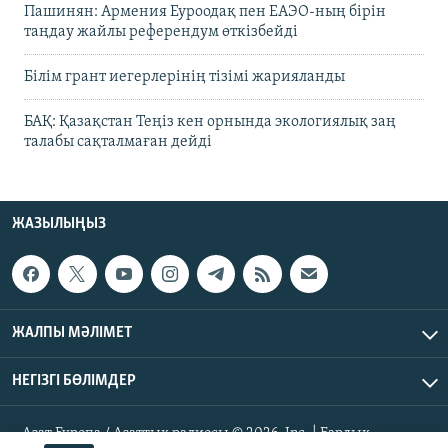
Пашинян: Армения Еуроодақ пен ЕАЭО-ның бірін
таңдау жайлы референдум өткізбейді
Білім грант иегерлерінің тізімі жарияланды
БАҚ: Қазақстан Теңіз кен орнында экологиялық заң
талабы сақталмаған дейді
ЖАЗЫЛЫҢЫЗ
ЖАЛПЫ МӘЛІМЕТ
НЕГІЗГІ БӨЛІМДЕР
Азат Еуропа / Азаттық радиосы © 2026, Inc. | Барлық