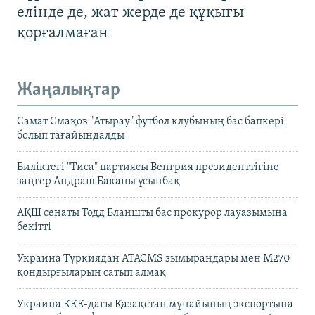
елінде де, жат жерде де құқығы
қорғалмаған
Жаңалықтар
Самат Смақов "Атырау" футбол клубының бас бапкері
болып тағайындалды
Биліктегі "Тиса" партиясы Венгрия президенттігіне
заңгер Андраш Баканы ұсынбақ
АҚШ сенаты Тодд Бланшты бас прокурор лауазымына
бекітті
Украина Түркиядан ATACMS зымырандары мен M270
қондырғыларын сатып алмақ
Украина КҚК-дағы Қазақстан мұнайының экспортына