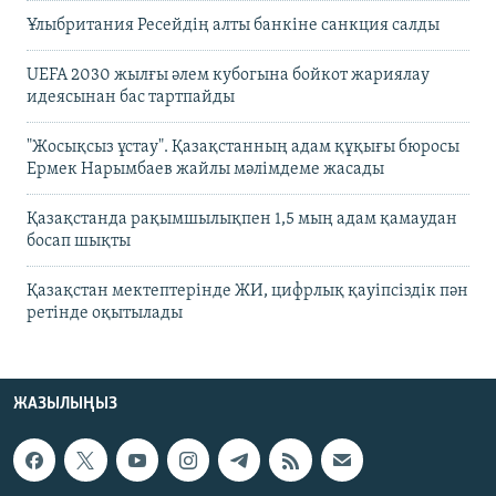
Ұлыбритания Ресейдің алты банкіне санкция салды
UEFA 2030 жылғы әлем кубогына бойкот жариялау
идеясынан бас тартпайды
"Жосықсыз ұстау". Қазақстанның адам құқығы бюросы
Ермек Нарымбаев жайлы мәлімдеме жасады
Қазақстанда рақымшылықпен 1,5 мың адам қамаудан
босап шықты
Қазақстан мектептерінде ЖИ, цифрлық қауіпсіздік пән
ретінде оқытылады
ЖАЗЫЛЫҢЫЗ