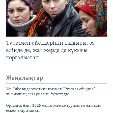
Түркімен әйелдерінің тағдыры: өз
елінде де, жат жерде де құқығы
қорғалмаған
Жаңалықтар
YouTube видеохостинг қызметі "Русская община"
ұйымының екі арнасын бұғаттады
Орталық Азия 2025 жылы әлемде туризм ең жылдам
өскен өңір атанды