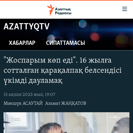
Accessibility
links
Skip
AZATTYQTV
to
ЖАҢАЛЫҚТАР
main
САЯСАТ
ХАБАРЛАР
СИПАТТАМАСЫ
content
AZATTYQTV
Skip
"Жоспарым көп еді". 16 жылға
to
ҚАҢТАР ОҚИҒАСЫ
main
сотталған қарақалпақ белсендісі
АДАМ ҚҰҚЫҚТАРЫ
Navigation
үкімді дауламақ
Skip
ӘЛЕУМЕТ
to
15 ақпан 2023 жыл, 19:07
ӘЛЕМ
Search
Мәншүк АСАУТАЙ
Азамат ЖАҢҚАТОВ
АРНАЙЫ ЖОБАЛАР
Русский