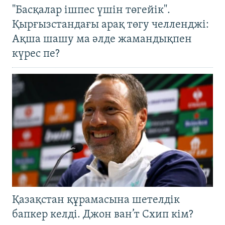
"Басқалар ішпес үшін төгейік".
Қырғызстандағы арақ төгу челленджі:
Ақша шашу ма әлде жамандықпен
күрес пе?
Қазақстан құрамасына шетелдік
бапкер келді. Джон ван’т Схип кім?