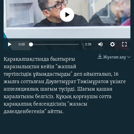
ЖАЗЫЛЫҢЫЗ
No media source currently available
Басқа тілдерде
Auto
0:00
3:39
240p
Жүктеп алу
Қарақалпақстанда былтырғы
360p
наразылықтан кейін "жаппай
тәртіпсіздік ұйымдастырды" деп айыпталып, 16
480p
Auto
240p
360p
480p
жылға сотталған Дәулетмұрат Тәжімұратов үкімге
720p
аппеляциялық шағым түсірді. Шағым қашан
720p
1080p
1080p
қаралатыны белгісіз. Құқық қорғаушы сотта
қарақалпақ белсендісінің "жазасы
дәлелденбегенін" айтты.