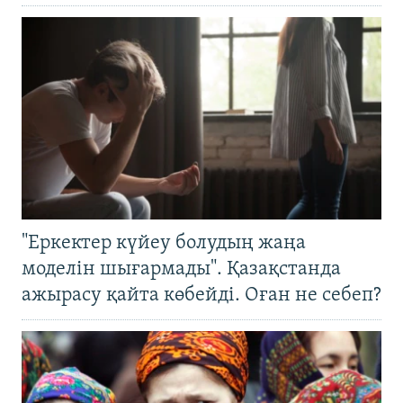
"Еркектер күйеу болудың жаңа
моделін шығармады". Қазақстанда
ажырасу қайта көбейді. Оған не себеп?