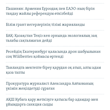
Пашинян: Армения Еуроодақ пен ЕАЭО-ның бірін
таңдау жайлы референдум өткізбейді
Білім грант иегерлерінің тізімі жарияланды
БАҚ: Қазақстан Теңіз кен орнында экологиялық заң
талабы сақталмаған дейді
Ресейдің Екатеринбург қаласында дрон шабуылынан
соң Wildberries қоймасы өртенді
Таиландта мектепте біреу қарудан оқ атып, алты адам
қаза тапты
Прокуратура журналист Александра Алёхованың
үкімін жеңілдетуді сұраған
АҚШ Кубаға қару жеткізуге қатысы бар адамдар мен
ұйымдарға санкция салды