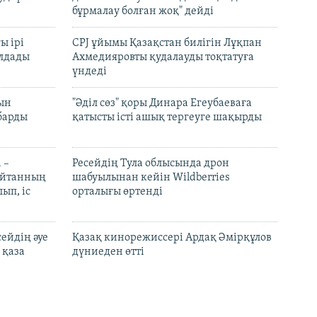
бұрмалау болған жоқ" дейді
ы ірі
CPJ ұйымы Қазақстан билігін Лұқпан
лдады
Ахмедияровты қудалауды тоқтатуға
үндеді
рын
"Әділ сөз" қоры Динара Егеубаеваға
барды
қатысты істі ашық тергеуге шақырды
 –
Ресейдің Тула облысында дрон
шайтанның
шабуылынан кейін Wildberries
ып, іс
орталығы өртенді
ейдің әуе
Қазақ кинорежиссері Ардақ Әмірқұлов
 қаза
дүниеден өтті