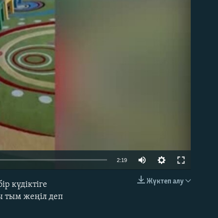
able
Auto
2:19
240p
Жүктеп алу
ір күдіктіге
EMBED
360p
ы тым жеңіл деп
480p