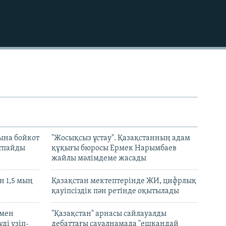
720p
1080p
480p
ына бойкот
"Жосықсыз ұстау". Қазақстанның адам
ртпайды
құқығы бюросы Ермек Нарымбаев
жайлы мәлімдеме жасады
 1,5 мың
Қазақстан мектептерінде ЖИ, цифрлық
қауіпсіздік пән ретінде оқытылады
 мен
"Қазақстан" арнасы сайлауалды
ді үзіп-
дебаттағы сауалнамада "ешқандай