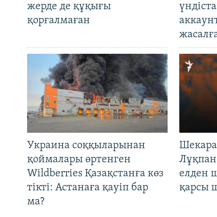
жерде де құқығы
үндіст
қорғалмаған
аккаун
жасалғ
Украина соққыларынан
Шекара
қоймалары өртенген
Лұқпан
Wildberries Қазақстанға көз
елден 
тікті: Астанаға қауіп бар
қарсы 
ма?