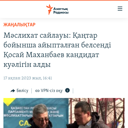
Accessibility
links
Skip
ЖАҢАЛЫҚТАР
to
ЖАҢАЛЫҚТАР
Мәслихат сайлауы: Қаңтар
main
САЯСАТ
content
бойынша айыпталған белсенді
AZATTYQTV
Skip
Қосай Маханбаев кандидат
to
ҚАҢТАР ОҚИҒАСЫ
куәлігін алды
main
АДАМ ҚҰҚЫҚТАРЫ
Navigation
17 ақпан 2023 жыл, 16:41
Skip
ӘЛЕУМЕТ
to
Бөлісу
VPN-сіз оқу
ӘЛЕМ
Search
АРНАЙЫ ЖОБАЛАР
Русский