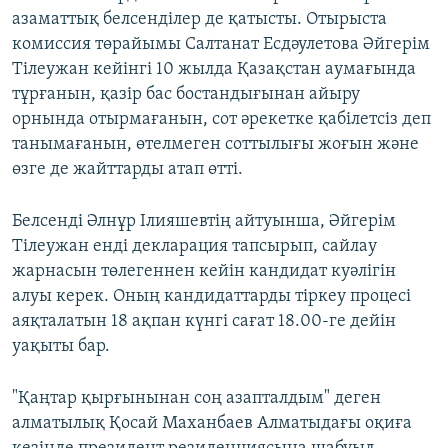
азаматтық белсенділер де қатысты. Отырыста
комиссия төрайымы Салтанат Есдәулетова Әйгерім
Тілеужан кейінгі 10 жылда Қазақстан аумағында
тұрғанын, қазір бас бостандығынан айыру
орнында отырмағанын, сот әрекетке қабілетсіз деп
танымағанын, өтелмеген соттылығы жоғын және
өзге де жайттарды атап өтті.
Белсенді Әлнұр Ілияшевтің айтуынша, Әйгерім
Тілеужан енді декларация тапсырып, сайлау
жарнасын төлегеннен кейін кандидат куәлігін
алуы керек. Оның кандидаттарды тіркеу процесі
аяқталатын 18 ақпан күнгі сағат 18.00-ге дейін
уақыты бар.
"Қаңтар қырғынынан соң азапталдым" деген
алматылық Қосай Маханбаев Алматыдағы оқиға