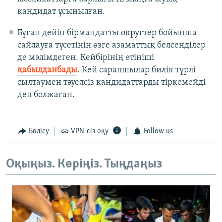
кандидат ұсынылған.
Бұған дейін бірмандатты округтер бойынша
сайлауға түсетінін өзге азаматтық белсенділер
де мәлімдеген. Кейбірінің өтініші
қабылданбады
. Кей сарапшылар билік түрлі
сылтаумен тәуелсіз кандидаттарды тіркемейді
деп болжаған.
Бөлісу
VPN-сіз оқу
Follow us
Оқыңыз. Көріңіз. Тыңдаңыз