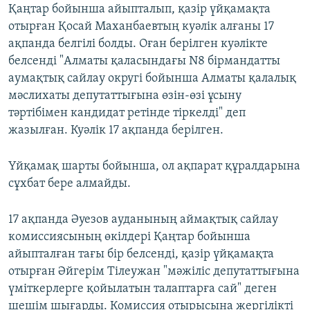
Қаңтар бойынша айыпталып, қазір үйқамақта
отырған Қосай Маханбаевтың куәлік алғаны 17
ақпанда белгілі болды. Оған берілген куәлікте
белсенді "Алматы қаласындағы N8 бірмандатты
аумақтық сайлау округі бойынша Алматы қалалық
мәслихаты депутаттығына өзін-өзі ұсыну
тәртібімен кандидат ретінде тіркелді" деп
жазылған. Куәлік 17 ақпанда берілген.
Үйқамақ шарты бойынша, ол ақпарат құралдарына
сұхбат бере алмайды.
17 ақпанда Әуезов ауданының аймақтық сайлау
комиссиясының өкілдері Қаңтар бойынша
айыпталған тағы бір белсенді, қазір үйқамақта
отырған Әйгерім Тілеужан "мәжіліс депутаттығына
үміткерлерге қойылатын талаптарға сай" деген
шешім шығарды. Комиссия отырысына жергілікті