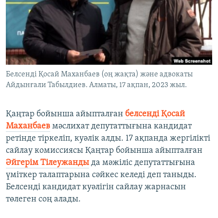
ЖАЗЫЛЫҢЫЗ
Басқа тілдерде
Белсенді Қосай Маханбаев (оң жақта) және адвокаты
Айдынғали Табылдиев. Алматы, 17 ақпан, 2023 жыл.
Қаңтар бойынша айыпталған
белсенді Қосай
Маханбаев
мәслихат депутаттығына кандидат
ретінде тіркеліп, куәлік алды. 17 ақпанда жергілікті
сайлау комиссиясы Қаңтар бойынша айыпталған
Әйгерім Тілеужанды
да мәжіліс депутаттығына
үміткер талаптарына сәйкес келеді деп таныды.
Белсенді кандидат куәлігін сайлау жарнасын
төлеген соң алады.