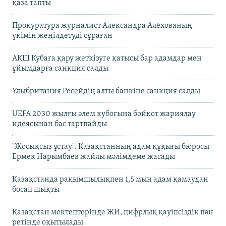
қаза тапты
Прокуратура журналист Александра Алёхованың
үкімін жеңілдетуді сұраған
АҚШ Кубаға қару жеткізуге қатысы бар адамдар мен
ұйымдарға санкция салды
Ұлыбритания Ресейдің алты банкіне санкция салды
UEFA 2030 жылғы әлем кубогына бойкот жариялау
идеясынан бас тартпайды
"Жосықсыз ұстау". Қазақстанның адам құқығы бюросы
Ермек Нарымбаев жайлы мәлімдеме жасады
Қазақстанда рақымшылықпен 1,5 мың адам қамаудан
босап шықты
Қазақстан мектептерінде ЖИ, цифрлық қауіпсіздік пән
ретінде оқытылады