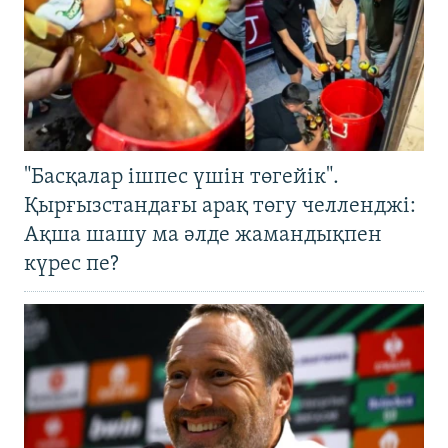
"Басқалар ішпес үшін төгейік".
Қырғызстандағы арақ төгу челленджі:
Ақша шашу ма әлде жамандықпен
күрес пе?