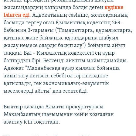
кезінде президент резиденциясына шабуыл
жасағандардың қатарында болды деген
күдікке
ілінген еді
. Адвокатының сөзінше, желтоқсанның
басында тергеу оған Қылмыстық кодекстің 269-
бабының 3-тармағы ("Ғимараттарға, құрылыстарға,
қатынас және байланыс құралдарына шабуыл
жасау немесе оларды басып алу") бойынша айып
таққан. Бұл – Қылмыстық кодекстегі ең ауыр
баптардың бірі. Белсенді айыпты мойындамайды.
Адвокат "Маханбаевқа ауыр қылмыс бойынша
айып тағу негізсіз, себебі ол тәртіпсіздікке
қатыспады, тек экономикалық-әлеуметтік
мәселелерді айтты" деп есептейді.
Былтыр қазанда Алматы прокуратурасы
Маханбаевтың шағымынан кейін қозғалған
азаптау ісін тоқтатқан.