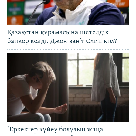
Қазақстан құрамасына шетелдік
бапкер келді. Джон ван’т Схип кім?
"Еркектер күйеу болудың жаңа