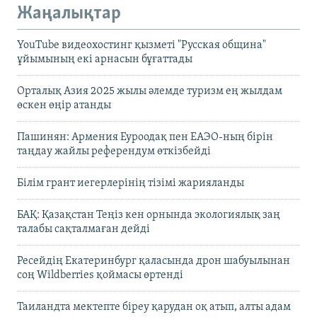
Жаңалықтар
YouTube видеохостинг қызметі "Русская община"
ұйымының екі арнасын бұғаттады
Орталық Азия 2025 жылы әлемде туризм ең жылдам
өскен өңір атанды
Пашинян: Армения Еуроодақ пен ЕАЭО-ның бірін
таңдау жайлы референдум өткізбейді
Білім грант иегерлерінің тізімі жарияланды
БАҚ: Қазақстан Теңіз кен орнында экологиялық заң
талабы сақталмаған дейді
Ресейдің Екатеринбург қаласында дрон шабуылынан
соң Wildberries қоймасы өртенді
Таиландта мектепте біреу қарудан оқ атып, алты адам