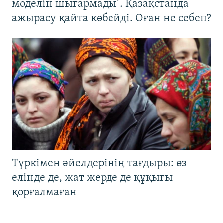
моделін шығармады". Қазақстанда
ажырасу қайта көбейді. Оған не себеп?
Түркімен әйелдерінің тағдыры: өз
елінде де, жат жерде де құқығы
қорғалмаған