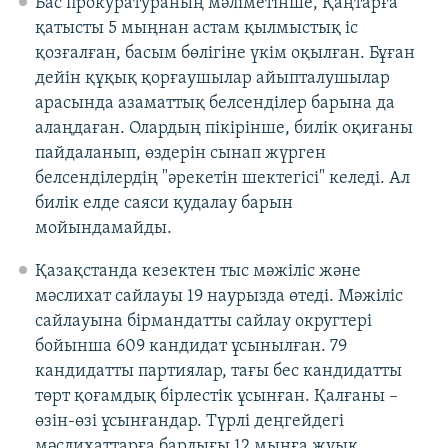
Бас прокуратураның мәліметінше, Қаңтарға
қатысты 5 мыңнан астам қылмыстық іс
қозғалған, басым бөлігіне үкім оқылған. Бұған
дейін құқық қорғаушылар айыпталушылар
арасында азаматтық белсенділер барына да
алаңдаған. Олардың пікірінше, билік оқиғаны
пайдаланып, өздерін сынап жүрген
белсенділердің "әрекетін шектегісі" келеді. Ал
билік елде саяси қудалау барын
мойындамайды.
Қазақстанда кезектен тыс мәжіліс және
мәслихат сайлауы 19 наурызда өтеді. Мәжіліс
сайлауына бірмандатты сайлау округтері
бойынша 609 кандидат ұсынылған. 79
кандидатты партиялар, тағы бес кандидатты
төрт қоғамдық бірлестік ұсынған. Қалғаны –
өзін-өзі ұсынғандар. Түрлі деңгейдегі
мәслихаттарға барлығы 12 мыңға жуық