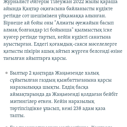
Журналист Әйгерім Тілеужан 2022 жылы қараша
айында Қаңтар оқиғасына байланысты күдікте
ретінде сот шешімімен үйқамаққа алынған.
Бірнеше ай бойы оны "Алматы әуежайын басып
алмақ болғандар ісі бойынша" қылмыстық іске
куәгер ретінде тартып, кейін күдікті санатына
ауыстырған. Елдегі қоғамдық-саяси мәселелерге
қатысты пікірін ашық айтып жүрген белсенді өзіне
тағылған айыптарға қарсы.
Былтыр 2 қаңтарда Жаңаөзенде халық
сұйытылған газдың қымбаттағанына қарсы
наразылыққа шықты. Елдің басқа
аймақтарында да Жаңаөзенді қолдаған бейбіт
митингілер өткен. Кейін наразылық
тәртіпсіздікке ұласып, кемі 238 адам қаза
тапты.