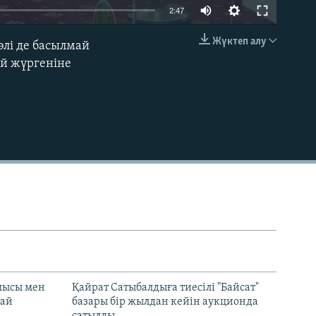
Auto
2:47
240p
Жүктеп алу
әлі де басылмай
EMBED
360p
ай жүргеніне
480p
720p
1080p
480p
лысы мен
Қайрат Сатыбалдыға тиесілі "Байсат"
най
базары бір жылдан кейін аукционда
сатылды