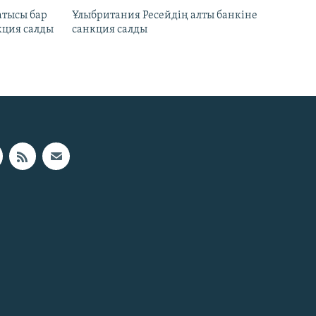
атысы бар
Ұлыбритания Ресейдің алты банкіне
кция салды
санкция салды