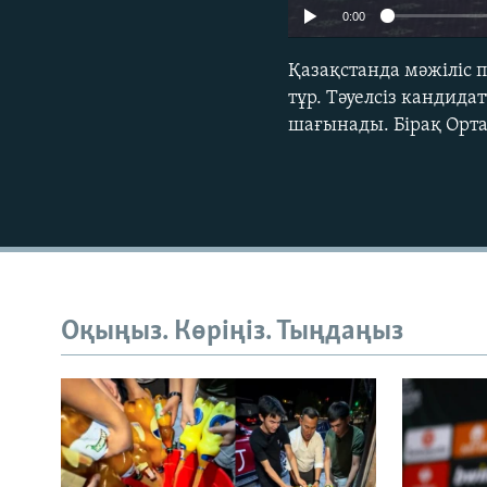
0:00
Қазақстанда мәжіліс 
тұр. Тәуелсіз кандид
шағынады. Бірақ Орт
Оқыңыз. Көріңіз. Тыңдаңыз