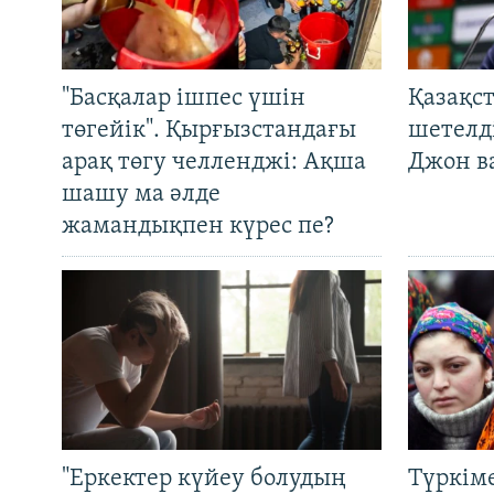
"Басқалар ішпес үшін
Қазақс
төгейік". Қырғызстандағы
шетелді
арақ төгу челленджі: Ақша
Джон ва
шашу ма әлде
жамандықпен күрес пе?
"Еркектер күйеу болудың
Түркім