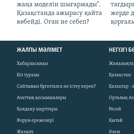
жаңа моделін шығармады".
тағдыры
Қазақстанда ажырасу қайта
жерде 
көбейді. Оған не себеп?
қорғал
ЖАЛПЫ МӘЛІМЕТ
НЕГІЗГІ 
Хабарласыңыз
Жаңалықта
Біз туралы
Қазақстан
Русский
Сайтымыз бұғатталса не істеу керек?
Қазақтар - 
Азаттық қосымшалары
Орталық А
ЖАЗЫЛЫҢЫЗ
Қолдану шарттары
Ресей
Форум ережелері
Қытай
Жазылу
Әлем