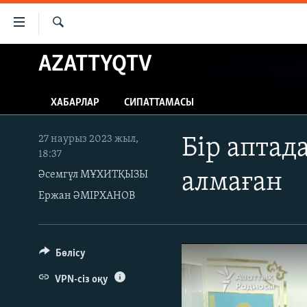
Accessibility
links
İздеу
Skip
AZATTYQTV
ЖАҢАЛЫҚТАР
to
САЯСАТ
main
ХАБАРЛАР
СИПАТТАМАСЫ
content
AZATTYQTV
Skip
ҚАҢТАР ОҚИҒАСЫ
to
27 наурыз 2023 жыл,
Бір аптад
18:37
main
АДАМ ҚҰҚЫҚТАРЫ
Navigation
Әсемгүл МҰХИТҚЫЗЫ
алмаған
ӘЛЕУМЕТ
Skip
Ержан ӘМІРХАНОВ
to
ӘЛЕМ
Search
АРНАЙЫ ЖОБАЛАР
Бөлісу
VPN-сіз оқу