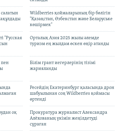
 салатын
Wildberries қоймаларының бір бөлігін
мақұлдады
"Қазақстан, Өзбекстан және Беларуське
көшірмек"
і "Русская
Орталық Азия 2025 жылы әлемде
асын
туризм ең жылдам өскен өңір атанды
 пен
Білім грант иегерлерінің тізімі
лы
жарияланды
нында
Ресейдің Екатеринбург қаласында дрон
талмаған
шабуылынан соң Wildberries қоймасы
өртенді
рудан оқ
Прокуратура журналист Александра
Алёхованың үкімін жеңілдетуді
сұраған