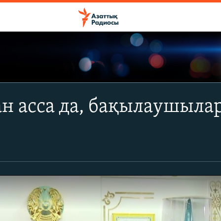
ан асса да, бақылаушыла