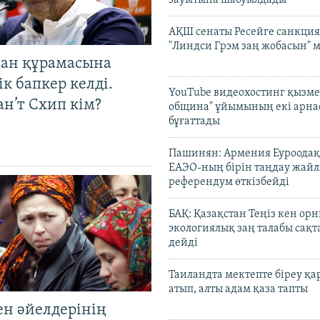
АҚШ сенаты Ресейге санкция
"Линдси Грэм заң жобасын" 
тан құрамасына
к бапкер келді.
YouTube видеохостинг қызмет
н’т Схип кім?
община" ұйымының екі арн
бұғаттады
Пашинян: Армения Еуроодақ
ЕАЭО-ның бірін таңдау жай
референдум өткізбейді
БАҚ: Қазақстан Теңіз кен ор
экологиялық заң талабы сақ
дейді
Таиландта мектепте біреу қа
атып, алты адам қаза тапты
ен әйелдерінің