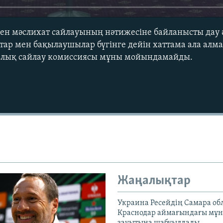
пен мәслихат сайлауының нәтижесіне байланысты дау 
аттар мен бақылаушылар бүгінге дейін хаттама ала алм
алық сайлау комиссиясы мұны мойындамайды.
Auto
240p
360p
720p
1080p
Жаңалықтар
Украина Ресейдің Самара об
Краснодар аймағындағы мұ
зауытына шабуылдады