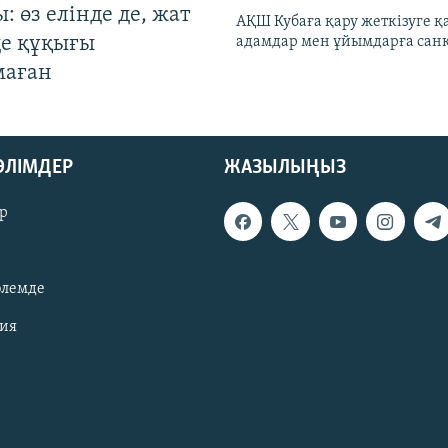
: өз елінде де, жат
АҚШ Кубаға қару жеткізуге қ
де құқығы
адамдар мен ұйымдарға сан
маған
БӨЛІМДЕР
ЖАЗЫЛЫҢЫЗ
р
әлемде
зия