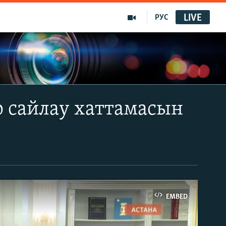
LIVE
РУС
р сайлау хаттамасын
EMBED