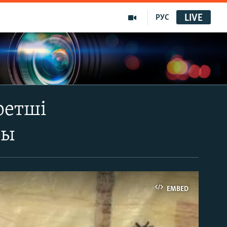
LIVE
РУС
ретші
сы
EMBED