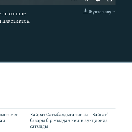
240p
Жүктеп алу
тін өзінше
EMBED
360p
ы пластиктен
480p
720p
1080p
480p
лысы мен
Қайрат Сатыбалдыға тиесілі "Байсат"
най
базары бір жылдан кейін аукционда
сатылды