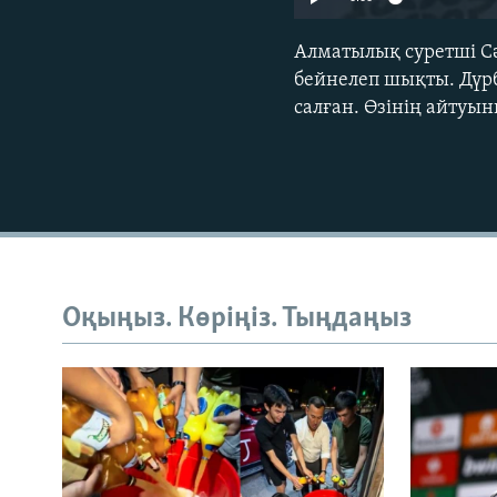
Алматылық суретші Сә
бейнелеп шықты. Дүрб
салған. Өзінің айтуы
Оқыңыз. Көріңіз. Тыңдаңыз