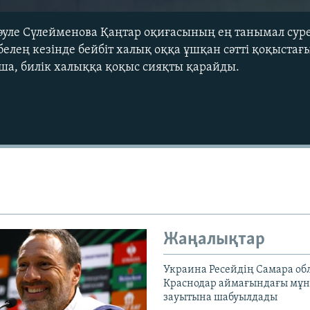
уле Сүлейменова Қаңтар оқиғасының ең танымал суре
елең кезінде бейбіт халық оққа ұшқан сәтті қоқыстағ
нша, билік халыққа қоқыс сияқты қарайды.
Auto
240p
360p
720p
1080p
Жаңалықтар
Украина Ресейдің Самара об
Краснодар аймағындағы мұ
зауытына шабуылдады