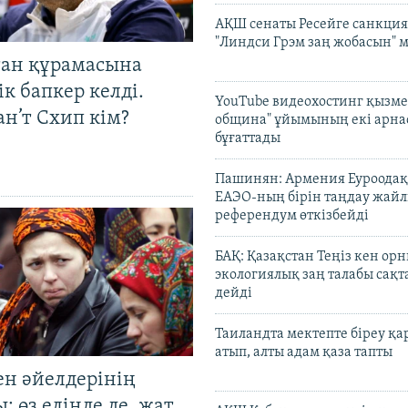
АҚШ сенаты Ресейге санкция
"Линдси Грэм заң жобасын" 
тан құрамасына
к бапкер келді.
YouTube видеохостинг қызмет
н’т Схип кім?
община" ұйымының екі арн
бұғаттады
Пашинян: Армения Еуроодақ
ЕАЭО-ның бірін таңдау жай
референдум өткізбейді
БАҚ: Қазақстан Теңіз кен ор
экологиялық заң талабы сақ
дейді
Таиландта мектепте біреу қа
атып, алты адам қаза тапты
ен әйелдерінің
: өз елінде де, жат