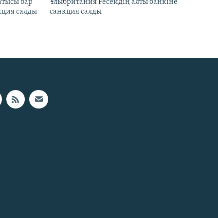
атысы бар
Ұлыбритания Ресейдің алты банкіне
кция салды
санкция салды