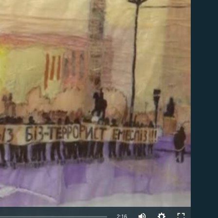
able
Auto
2:16