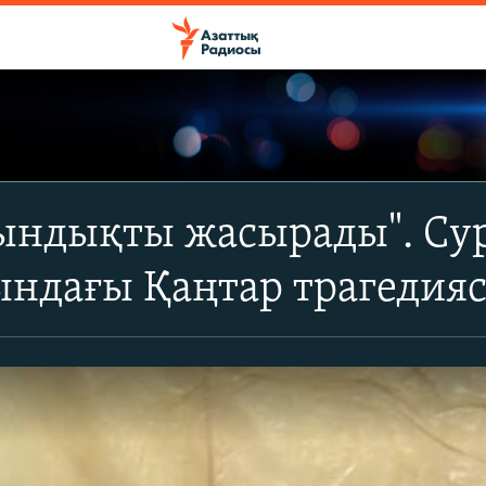
ындықты жасырады". Су
ындағы Қаңтар трагедия