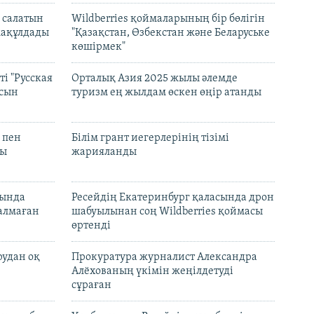
 салатын
Wildberries қоймаларының бір бөлігін
мақұлдады
"Қазақстан, Өзбекстан және Беларуське
көшірмек"
і "Русская
Орталық Азия 2025 жылы әлемде
асын
туризм ең жылдам өскен өңір атанды
 пен
Білім грант иегерлерінің тізімі
лы
жарияланды
нында
Ресейдің Екатеринбург қаласында дрон
талмаған
шабуылынан соң Wildberries қоймасы
өртенді
рудан оқ
Прокуратура журналист Александра
Алёхованың үкімін жеңілдетуді
сұраған