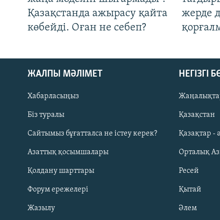
Қазақстанда ажырасу қайта
жерде 
көбейді. Оған не себеп?
қорғал
ЖАЛПЫ МӘЛІМЕТ
НЕГІЗГІ 
Хабарласыңыз
Жаңалықта
Біз туралы
Қазақстан
Русский
Сайтымыз бұғатталса не істеу керек?
Қазақтар - 
Азаттық қосымшалары
Орталық А
ЖАЗЫЛЫҢЫЗ
Қолдану шарттары
Ресей
Форум ережелері
Қытай
Жазылу
Әлем