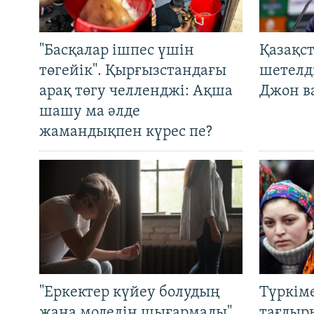
"Басқалар ішпес үшін
Қазақс
төгейік". Қырғызстандағы
шетелді
арақ төгу челленджі: Ақша
Джон ва
шашу ма әлде
жамандықпен күрес пе?
"Еркектер күйеу болудың
Түркім
жаңа моделін шығармады".
тағдыры