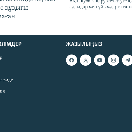
АҚШ Кубаға қару жеткізуге қ
де құқығы
адамдар мен ұйымдарға сан
маған
БӨЛІМДЕР
ЖАЗЫЛЫҢЫЗ
р
әлемде
зия