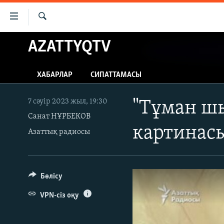
Accessibility
links
İздеу
Skip
AZATTYQTV
ЖАҢАЛЫҚТАР
to
САЯСАТ
main
ХАБАРЛАР
СИПАТТАМАСЫ
content
AZATTYQTV
Skip
ҚАҢТАР ОҚИҒАСЫ
to
7 сәуір 2023 жыл, 19:30
"Тұман ш
main
Санат НҰРБЕКОВ
АДАМ ҚҰҚЫҚТАРЫ
Navigation
картинас
Азаттық радиосы
ӘЛЕУМЕТ
Skip
to
ӘЛЕМ
Search
АРНАЙЫ ЖОБАЛАР
Бөлісу
VPN-сіз оқу