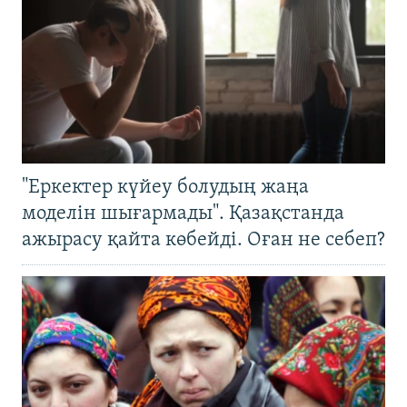
"Еркектер күйеу болудың жаңа
моделін шығармады". Қазақстанда
ажырасу қайта көбейді. Оған не себеп?