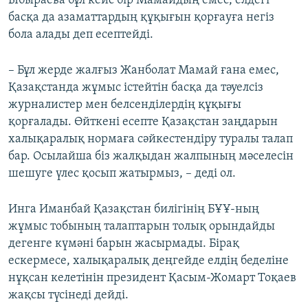
Ыбыраева бұл кейс бір Мамайдың емес, елдегі
басқа да азаматтардың құқығын қорғауға негіз
бола алады деп есептейді.
– Бұл жерде жалғыз Жанболат Мамай ғана емес,
Қазақстанда жұмыс істейтін басқа да тәуелсіз
журналистер мен белсенділердің құқығы
қорғалады. Өйткені есепте Қазақстан заңдарын
халықаралық нормаға сәйкестендіру туралы талап
бар. Осылайша біз жалқыдан жалпының мәселесін
шешуге үлес қосып жатырмыз, – деді ол.
Инга Иманбай Қазақстан билігінің БҰҰ-ның
жұмыс тобының талаптарын толық орындайды
дегенге күмәні барын жасырмады. Бірақ
ескермесе, халықаралық деңгейде елдің беделіне
нұқсан келетінін президент Қасым-Жомарт Тоқаев
жақсы түсінеді дейді.