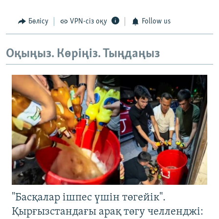
Бөлісу
VPN-сіз оқу
Follow us
Оқыңыз. Көріңіз. Тыңдаңыз
"Басқалар ішпес үшін төгейік".
Қырғызстандағы арақ төгу челленджі: