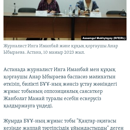
ЖАЗЫЛЫҢЫЗ
Басқа тілдерде
Журналист Инга Иманбай және құқық қорғаушы Анар
Ыбыраева. Астана, 10 мамыр 2023 жыл.
Астанада журналист Инга Иманбай мен құқық
қорғаушы Анар Ыбыраева баспасөз мәлихатын
өткізіп, билікті БҰҰ-ның жөнсіз ұстау жөніндегі
жұмыс тобының оппозициялық саясаткер
Жанболат Мамай туралы есебін ескерусіз
қалдырмауға үндеді.
Жуырда БҰҰ-ның жұмыс тобы "Қаңтар оқиғасы
кезінде жаппай тәртіпсіздік ұйымдастырды" деген