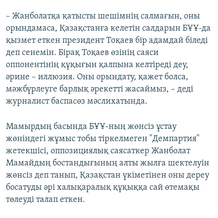
– Жанболатқа қатысты шешімнің салмағын, оны
орындамаса, Қазақстанға келетін салдарын БҰҰ-да
қызмет еткен президент Тоқаев бір адамдай біледі
деп сенемін. Бірақ Тоқаев өзінің саяси
оппонентінің құқығын қалпына келтіреді деу,
әрине – иллюзия. Оны орындату, қажет болса,
мәжбүрлеуге барлық әрекетті жасаймыз, – деді
журналист баспасөз мәслихатында.
Мамырдың басында БҰҰ-ның жөнсіз ұстау
жөніндегі жұмыс тобы тіркелмеген "Демпартия"
жетекшісі, оппозициялық саясаткер Жанболат
Мамайдың бостандығының алты жылға шектелуін
жөнсіз деп танып, Қазақстан үкіметінен оны дереу
босатуды әрі халықаралық құқыққа сай өтемақы
төлеуді талап еткен.