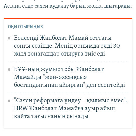
Астана елде саяси қудалау барын жоққа шығарады.
ОҚИ ОТЫРЫҢЫЗ
Белсенді Жанболат Мамай соттағы
соңғы сөзінде: Менің орнымда елді 30
жыл тонағандар отыруға тиіс еді
БҰҰ-ның жұмыс тобы Жанболат
Мамайды "жөн-жосықсыз
бостандығынан айырған" деп есептейді
"Саяси реформаға үндеу – қылмыс емес".
HRW Жанболат Мамайға ауыр айып
қайта тағылғанын сынады