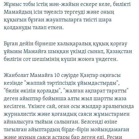
Жұмыс тобы істің мән-жайын ескере келе, билікті
Мамайдың ісін тәуелсіз тергеуді және оның
құқығын бұзған жауаптыларға тиісті шара
қолдануды талап еткен.
Бұған дейін бірнеше халықаралық құқық қорғау
ұйымы Мамайға шыққан үкімді сынап, Қазақстан
билігін сот шешімінің күшін жоюға үндеген.
Жанболат Мамайға 10 сәуірде Қаңтар оқиғасы
кезінде "жаппай тәртіпсіздік ұйымдастырды",
"билік өкілін қорлады", "жалған ақпарат таратты"
деген айыптар бойынша алты жыл шартты жаза
кесілген. Үкімге сай, оған осы жылдар аралығында
журналистік және қоғамдық саяси жұмыстармен
айналысуға тыйым салынған. Белсенді өзіне
тағылған айыптардың бірде-бірін мойындамаған
және мұның саяси астары бар деген еді. Ресми