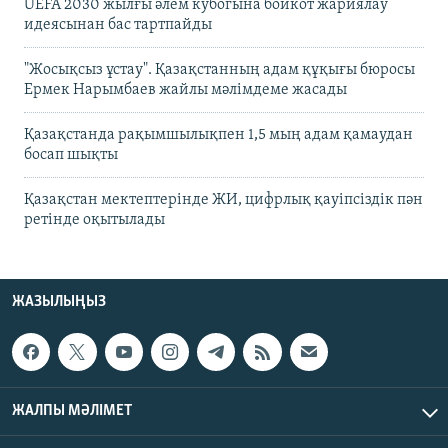
UEFA 2030 жылғы әлем кубогына бойкот жариялау
идеясынан бас тартпайды
"Жосықсыз ұстау". Қазақстанның адам құқығы бюросы
Ермек Нарымбаев жайлы мәлімдеме жасады
Қазақстанда рақымшылықпен 1,5 мың адам қамаудан
босап шықты
Қазақстан мектептерінде ЖИ, цифрлық қауіпсіздік пән
ретінде оқытылады
ЖАЗЫЛЫҢЫЗ
ЖАЛПЫ МӘЛІМЕТ