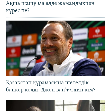
Ақша шашу ма әлде жамандықпен
күрес пе?
Қазақстан құрамасына шетелдік
бапкер келді. Джон ван’т Схип кім?