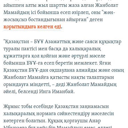
айыппен алты жыл шартты жаза алған Жанболат
Мамайдың ісі бойынша есеп әзірлеп, оны "жөн-
жосықсыз бостандығынан айырған" деген
қорытындыға келген еді
.
"Қазақстан – БҰҰ Азаматтық және саяси құқықтар
туралы пактісі мен басқа да халықаралық
құжаттарға қол қойған және әртүрлі мәселе
бойынша БҰҰ-ға есеп беретін мемлекет. Яғни
Қазақстан БҰҰ-дан оқшаулана алмайды және оның
Жанболат Мамайға қатысты нақты талаптарын
орындауға міндетті, – деді Жанболат Мамайдың
әйелі, белсенді Инга Иманбай.
Жұмыс тобы есебінде Қазақстан заңнамасын
халықаралық нормаға сәйкестендіру мәселесін
көтерген болатын. Құқық қорғаушы Анар