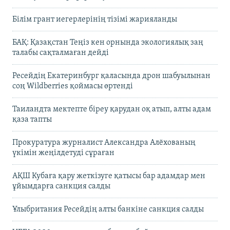
Білім грант иегерлерінің тізімі жарияланды
БАҚ: Қазақстан Теңіз кен орнында экологиялық заң
талабы сақталмаған дейді
Ресейдің Екатеринбург қаласында дрон шабуылынан
соң Wildberries қоймасы өртенді
Таиландта мектепте біреу қарудан оқ атып, алты адам
қаза тапты
Прокуратура журналист Александра Алёхованың
үкімін жеңілдетуді сұраған
АҚШ Кубаға қару жеткізуге қатысы бар адамдар мен
ұйымдарға санкция салды
Ұлыбритания Ресейдің алты банкіне санкция салды