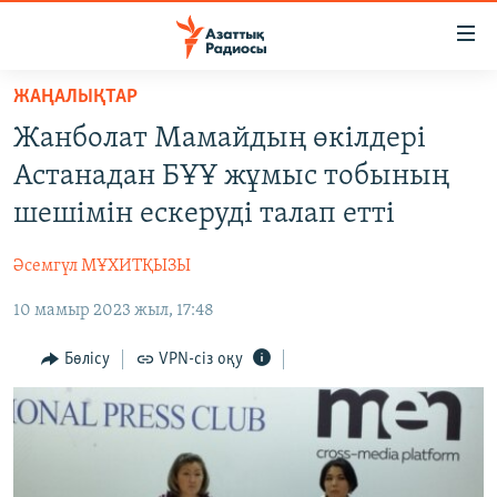
Accessibility
links
Skip
ЖАҢАЛЫҚТАР
to
ЖАҢАЛЫҚТАР
Жанболат Мамайдың өкілдері
main
САЯСАТ
content
Астанадан БҰҰ жұмыс тобының
AZATTYQTV
Skip
шешімін ескеруді талап етті
to
ҚАҢТАР ОҚИҒАСЫ
main
Әсемгүл МҰХИТҚЫЗЫ
АДАМ ҚҰҚЫҚТАРЫ
Navigation
Skip
10 мамыр 2023 жыл, 17:48
ӘЛЕУМЕТ
to
ӘЛЕМ
Бөлісу
VPN-сіз оқу
Search
АРНАЙЫ ЖОБАЛАР
Русский