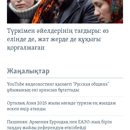
Түркімен әйелдерінің тағдыры: өз
елінде де, жат жерде де құқығы
қорғалмаған
Жаңалықтар
YouTube видеохостинг қызметі "Русская община"
ұйымының екі арнасын бұғаттады
Орталық Азия 2025 жылы әлемде туризм ең жылдам
өскен өңір атанды
Пашинян: Армения Еуроодақ пен ЕАЭО-ның бірін
таңдау жайлы референдум өткізбейді